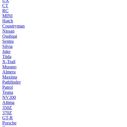
UX
CT
RC
MINI
Hatch
Countryman
Nissan
Qashqai
Sentra
Silvia
Juke
Tiida
X-Trail
Murano
Almera
Maxima
Pathfinder
Patrol
Teana
NV200
Altima
350Z
370Z
GT-R
Porsche