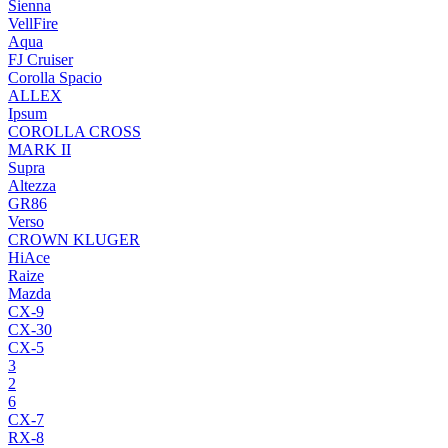
Sienna
VellFire
Aqua
FJ Cruiser
Corolla Spacio
ALLEX
Ipsum
COROLLA CROSS
MARK II
Supra
Altezza
GR86
Verso
CROWN KLUGER
HiAce
Raize
Mazda
CX-9
CX-30
CX-5
3
2
6
CX-7
RX-8