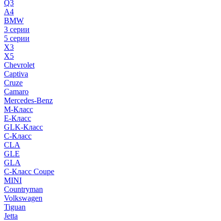
Q3
A4
BMW
3 серии
5 серии
X3
X5
Chevrolet
Captiva
Cruze
Camaro
Mercedes-Benz
M-Класс
E-Класс
GLK-Класс
C-Класс
CLA
GLE
GLA
C-Класс Coupe
MINI
Countryman
Volkswagen
Tiguan
Jetta