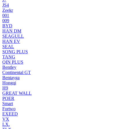
JS4
Zeekr
001
009
BYD
HAN DM
SEAGULL
HAN EV
SEAL
SONG PLUS
TANG
QIN PLUS
Bentley
Continental GT
Bentayga
Hongqi
H9
GREAT WALL
POER
Smart
Fortwo
EXEED
VX
LX.