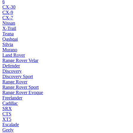
6
CX-30
CX-9
CX-7
Nissan
X-Trail
Teana
Qashqai
Silvia
Murano
Land Rover
Range Rover Velar
Defender
Discovery
Discovery Sport
Range Rover
Range Rover Sport
Range Rover Evoque
Freelander
Cadillac
SRX
CTS
XT5
Escalade
Geely