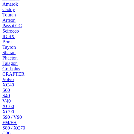
Amarok
Caddy
Touran
Arteon
Passat CC
Scirocco
ID.4X
Bora
Tayron
Sharan
Phaeton
Talagon
Golf plus
CRAFTER
Volvo
XC40
S60
S40
V40
XC60
XC90
S90 / V90
FM/FH
S80 / XC70
C30