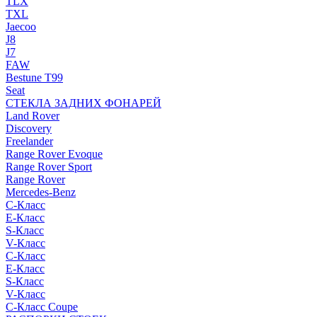
TLX
TXL
Jaecoo
J8
J7
FAW
Bestune T99
Seat
СТЕКЛА ЗАДНИХ ФОНАРЕЙ
Land Rover
Discovery
Freelander
Range Rover Evoque
Range Rover Sport
Range Rover
Mercedes-Benz
C-Класс
E-Класс
S-Класс
V-Класс
C-Класс
E-Класс
S-Класс
V-Класс
C-Класс Coupe