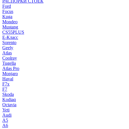
РАСПОРКИ СТОЕК
Ford
Focus
Kuga
Mondeo
Mustang
CS55PLUS
E-Класс
Sorento
Geely
Atlas
Coolray
Tugella
Atlas Pro
Monjaro
Haval
F7x
F7
Skoda
Kodiaq
Octavia
Yeti
Audi
A5
A6