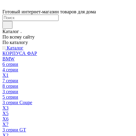
Готовый интернет-магазин товаров для дома
Каталог
По всему сайту
По каталогу
Каталог
КОРПУСА ФАР
BMW
6 серии
4 серии
X1
7 серии
8 серии
3 серии
5 серии
3 серии Coupe
X3
X5
X6
X7
3 серии GT
X2