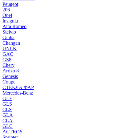
Peugeot
206
Opel
Insignia
Alfa Romeo
Stelvio
Giulia
Changan
UNI-K
GAC
GS8
Chery
Arrizo 8
Genesis
Coupe
СТЕКЛА ФАР
Mercedes-Benz
GLE
GLS
CLS
GLA
CLA
GLC
ACTROS
Sprinter