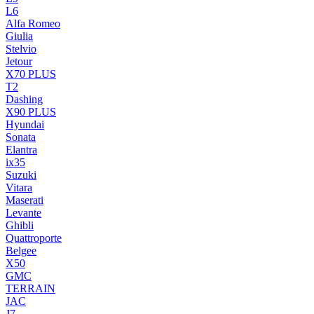
L6
Alfa Romeo
Giulia
Stelvio
Jetour
X70 PLUS
T2
Dashing
X90 PLUS
Hyundai
Sonata
Elantra
ix35
Suzuki
Vitara
Maserati
Levante
Ghibli
Quattroporte
Belgee
X50
GMC
TERRAIN
JAC
J7