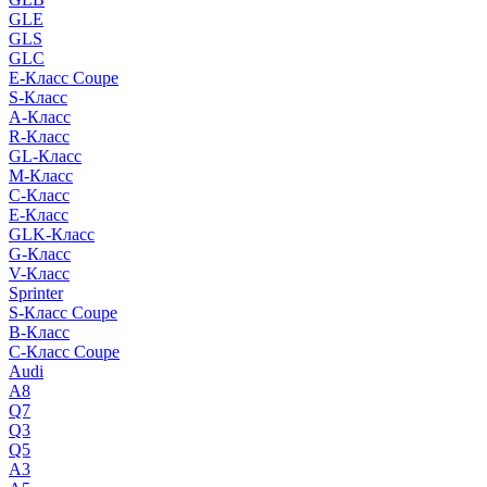
GLE
GLS
GLC
E-Класс Coupe
S-Класс
A-Класс
R-Класс
GL-Класс
M-Класс
C-Класс
E-Класс
GLK-Класс
G-Класс
V-Класс
Sprinter
S-Класс Сoupe
B-Класс
C-Класс Coupe
Audi
A8
Q7
Q3
Q5
A3