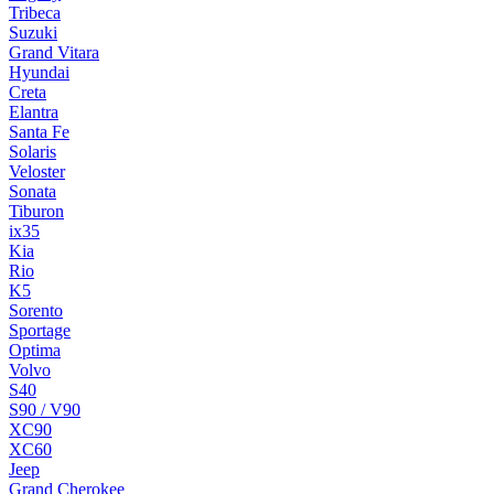
Tribeca
Suzuki
Grand Vitara
Hyundai
Creta
Elantra
Santa Fe
Solaris
Veloster
Sonata
Tiburon
ix35
Kia
Rio
K5
Sorento
Sportage
Optima
Volvo
S40
S90 / V90
XC90
XC60
Jeep
Grand Cherokee