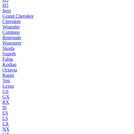
H5
Jeep
Grand Cherokee
Cherokee
Wrangler
Compass
Renegade
Wagoneer
Skoda
Superb
Fabia
Kodiaq
Octavia
Rapid
Yeti
Lexus
GS
GX
RX
IS
ES
LS
LX
NX