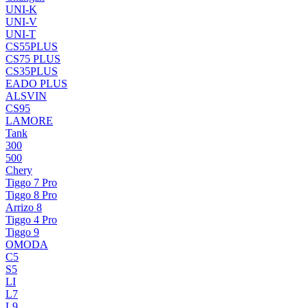
UNI-K
UNI-V
UNI-T
CS55PLUS
CS75 PLUS
CS35PLUS
EADO PLUS
ALSVIN
CS95
LAMORE
Tank
300
500
Chery
Tiggo 7 Pro
Tiggo 8 Pro
Arrizo 8
Tiggo 4 Pro
Tiggo 9
OMODA
C5
S5
LI
L7
L9