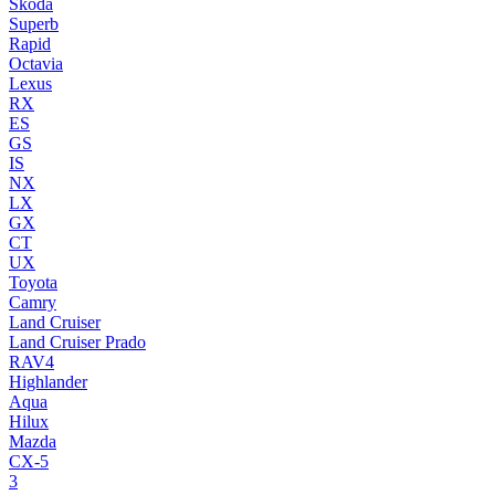
Skoda
Superb
Rapid
Octavia
Lexus
RX
ES
GS
IS
NX
LX
GX
CT
UX
Toyota
Camry
Land Cruiser
Land Cruiser Prado
RAV4
Highlander
Aqua
Hilux
Mazda
CX-5
3