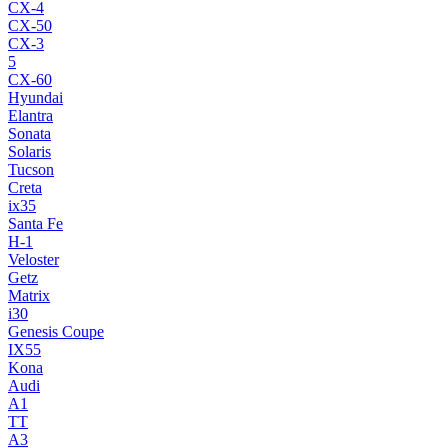
CX-4
CX-50
CX-3
5
CX-60
Hyundai
Elantra
Sonata
Solaris
Tucson
Creta
ix35
Santa Fe
H-1
Veloster
Getz
Matrix
i30
Genesis Coupe
IX55
Kona
Audi
A1
TT
A3