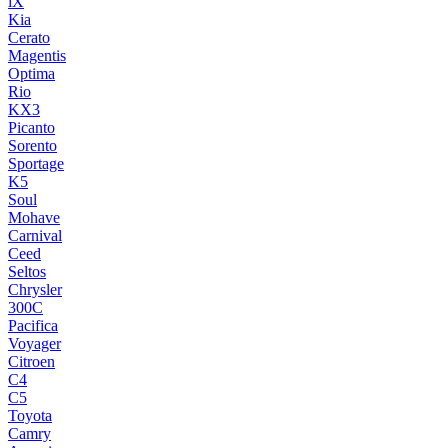
iX
Kia
Cerato
Magentis
Optima
Rio
KX3
Picanto
Sorento
Sportage
K5
Soul
Mohave
Carnival
Ceed
Seltos
Chrysler
300C
Pacifica
Voyager
Citroen
C4
C5
Toyota
Camry