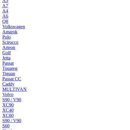
A5
A7
A4
A6
Q8
Volkswagen
Amarok
Polo
Scirocco
Arteon
Golf
Jetta
Passat
Touareg
Tiguan
Passat CC
Caddy
MULTIVAN
Volvo
S90 / V90
XC90
XC40
XC60
S90 / V90
S60