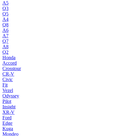
A5
Q3
Q5
A4
Q8
A6
A7
Q7
A8
Q2
Honda
Accord
Crosstour
CR-V
Civic
Fit
Vezel
Odyssey
Pilot
Insight
XR-V
Ford
Edge
Kuga
Mondeo