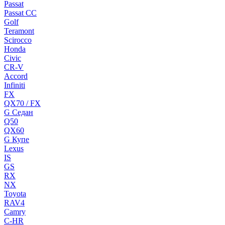
Passat
Passat CC
Golf
Teramont
Scirocco
Honda
Civic
CR-V
Accord
Infiniti
FX
QX70 / FX
G Cедан
Q50
QX60
G Купе
Lexus
IS
GS
RX
NX
Toyota
RAV4
Camry
C-HR