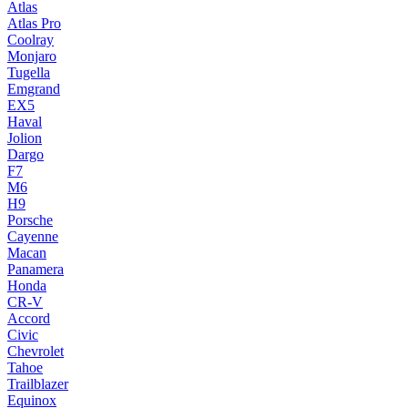
Atlas
Atlas Pro
Coolray
Monjaro
Tugella
Emgrand
EX5
Haval
Jolion
Dargo
F7
M6
H9
Porsche
Cayenne
Macan
Panamera
Honda
CR-V
Accord
Civic
Chevrolet
Tahoe
Trailblazer
Equinox