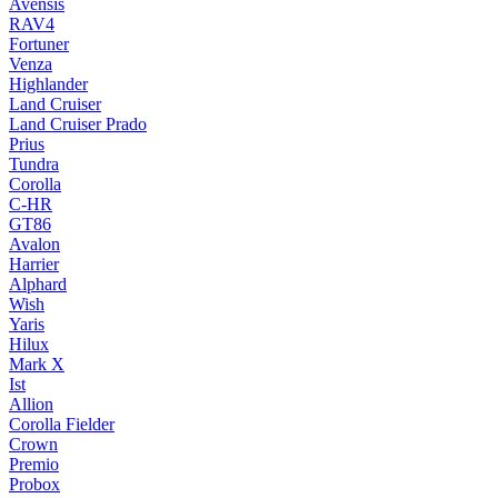
Avensis
RAV4
Fortuner
Venza
Highlander
Land Cruiser
Land Cruiser Prado
Prius
Tundra
Corolla
C-HR
GT86
Avalon
Harrier
Alphard
Wish
Yaris
Hilux
Mark X
Ist
Allion
Corolla Fielder
Crown
Premio
Probox