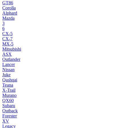
GT86
Corolla
Alphard
Mazda
3
6
CX-5
CX-7
MX-5
Mitsubishi
ASX
Outlander
Lancer
Nissan
Juke
Qashqai
Teana
X-Trail
Murano
QX60
Subaru
Outback
Forester
XV
Legacy