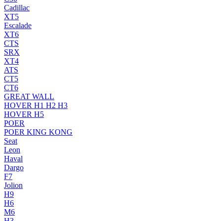
Cadillac
XT5
Escalade
XT6
CTS
SRX
XT4
ATS
CT5
CT6
GREAT WALL
HOVER H1 H2 H3
HOVER H5
POER
POER KING KONG
Seat
Leon
Haval
Dargo
F7
Jolion
H9
H6
M6
H3