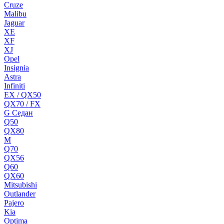
Cruze
Malibu
Jaguar
XE
XF
XJ
Opel
Insignia
Astra
Infiniti
EX / QX50
QX70 / FX
G Cедан
Q50
QX80
M
Q70
QX56
Q60
QX60
Mitsubishi
Outlander
Pajero
Kia
Optima