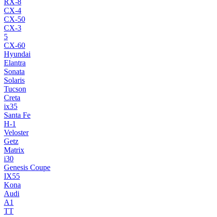
RX-8
CX-4
CX-50
CX-3
5
CX-60
Hyundai
Elantra
Sonata
Solaris
Tucson
Creta
ix35
Santa Fe
H-1
Veloster
Getz
Matrix
i30
Genesis Coupe
IX55
Kona
Audi
A1
TT