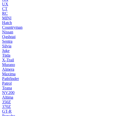
UX
CT
RC
MINI
Hatch
Countryman
Nissan
Qashqai
Sentra
Silvia
Juke
Tiida
X-Trail
Murano
Almera
Maxima
Pathfinder
Patrol
Teana
NV200
Altima
350Z
370Z
GT-R
Porsche