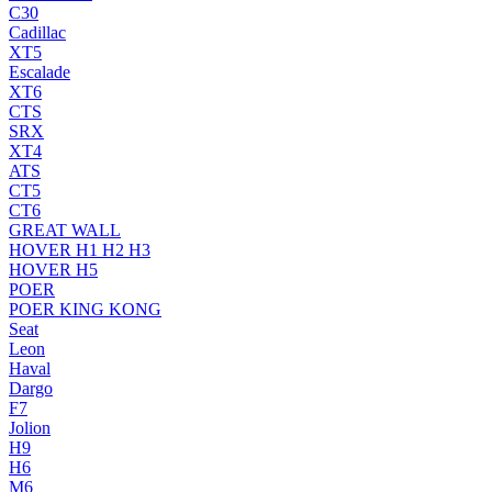
C30
Cadillac
XT5
Escalade
XT6
CTS
SRX
XT4
ATS
CT5
CT6
GREAT WALL
HOVER H1 H2 H3
HOVER H5
POER
POER KING KONG
Seat
Leon
Haval
Dargo
F7
Jolion
H9
H6
M6