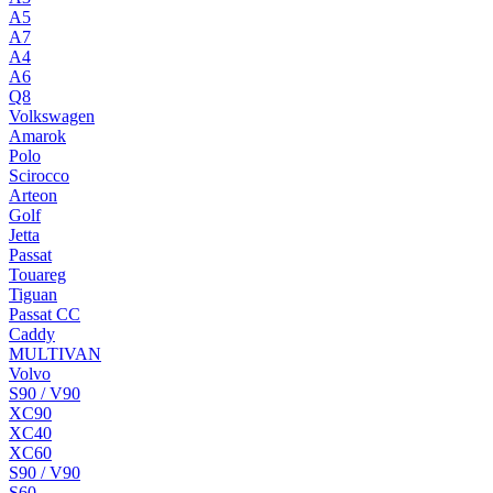
A5
A7
A4
A6
Q8
Volkswagen
Amarok
Polo
Scirocco
Arteon
Golf
Jetta
Passat
Touareg
Tiguan
Passat CC
Caddy
MULTIVAN
Volvo
S90 / V90
XC90
XC40
XC60
S90 / V90
S60