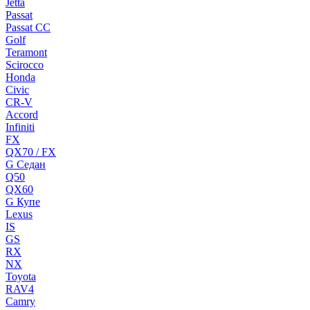
Jetta
Passat
Passat CC
Golf
Teramont
Scirocco
Honda
Civic
CR-V
Accord
Infiniti
FX
QX70 / FX
G Cедан
Q50
QX60
G Купе
Lexus
IS
GS
RX
NX
Toyota
RAV4
Camry