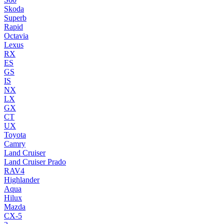
Skoda
Superb
Rapid
Octavia
Lexus
RX
ES
GS
IS
NX
LX
GX
CT
UX
Toyota
Camry
Land Cruiser
Land Cruiser Prado
RAV4
Highlander
Aqua
Hilux
Mazda
CX-5