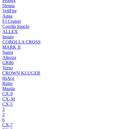
Probox
Sienna
VellFire
Aqua
FJ Cruiser
Corolla Spacio
ALLEX
Ipsum
COROLLA CROSS
MARK II
Supra
Altezza
GR86
Verso
CROWN KLUGER
HiAce
Raize
Mazda
CX-9
CX-30
CX-5
3
2
6
CX-7