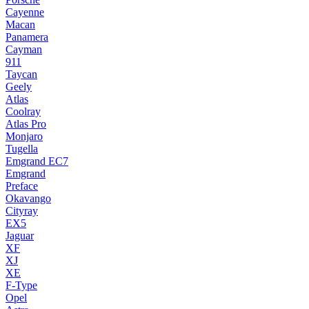
Cayenne
Macan
Panamera
Cayman
911
Taycan
Geely
Atlas
Coolray
Atlas Pro
Monjaro
Tugella
Emgrand EC7
Emgrand
Preface
Okavango
Cityray
EX5
Jaguar
XF
XJ
XE
F-Type
Opel