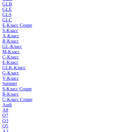
GLB
GLE
GLS
GLC
E-Класс Coupe
S-Класс
A-Класс
R-Класс
GL-Класс
M-Класс
C-Класс
E-Класс
GLK-Класс
G-Класс
V-Класс
Sprinter
S-Класс Сoupe
B-Класс
C-Класс Coupe
Audi
A8
Q7
Q3
Q5
A3