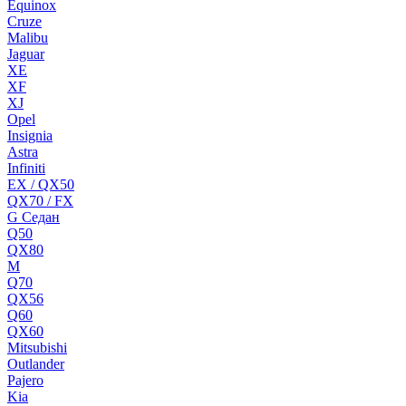
Equinox
Cruze
Malibu
Jaguar
XE
XF
XJ
Opel
Insignia
Astra
Infiniti
EX / QX50
QX70 / FX
G Cедан
Q50
QX80
M
Q70
QX56
Q60
QX60
Mitsubishi
Outlander
Pajero
Kia