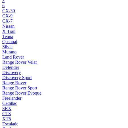
3
6
CX-30
CX-9
CX-7
Nissan
X-Trail
Teana
Qashqai
Silvia
Murano
Land Rover
Range Rover Velar
Defender
Discovery
Discovery Sport
Range Rover
Range Rover Sport
Range Rover Evoque
Freelander
Cadillac
SRX
CTS
XT5
Escalade