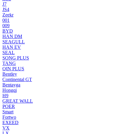
J7
JS4
Zeekr
001
009
BYD
HAN DM
SEAGULL
HAN EV
SEAL
SONG PLUS
TANG
QIN PLUS
Bentley
Continental GT
Bentayga
Hongqi
H9
GREAT WALL
POER
Smart
Fortwo
EXEED
VX
LX.