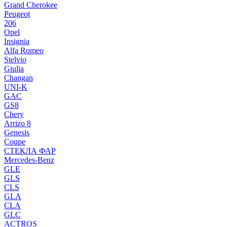
Grand Cherokee
Peugeot
206
Opel
Insignia
Alfa Romeo
Stelvio
Giulia
Changan
UNI-K
GAC
GS8
Chery
Arrizo 8
Genesis
Coupe
СТЕКЛА ФАР
Mercedes-Benz
GLE
GLS
CLS
GLA
CLA
GLC
ACTROS