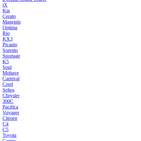
iX
Kia
Cerato
Magentis
Optima
Rio
KX3
Picanto
Sorento
Sportage
K5
Soul
Mohave
Carnival
Ceed
Seltos
Chrysler
300C
Pacifica
Voyager
Citroen
C4
C5
Toyota
Camry