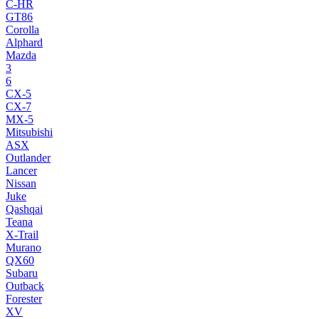
C-HR
GT86
Corolla
Alphard
Mazda
3
6
CX-5
CX-7
MX-5
Mitsubishi
ASX
Outlander
Lancer
Nissan
Juke
Qashqai
Teana
X-Trail
Murano
QX60
Subaru
Outback
Forester
XV