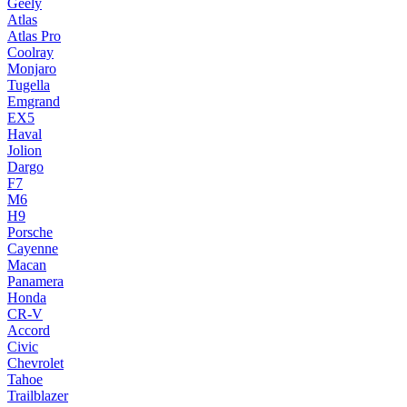
Geely
Atlas
Atlas Pro
Coolray
Monjaro
Tugella
Emgrand
EX5
Haval
Jolion
Dargo
F7
M6
H9
Porsche
Cayenne
Macan
Panamera
Honda
CR-V
Accord
Civic
Chevrolet
Tahoe
Trailblazer