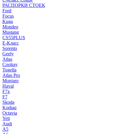
РАСПОРКИ СТОЕК
Ford
Focus
Kuga
Mondeo
Mustang
CS55PLUS
E-Класс
Sorento
Geely
Atlas
Coolray
Tugella
Atlas Pro
Monjaro
Haval
F7x
F7
Skoda
Kodiaq
Octavia
Yeti
Audi
A5