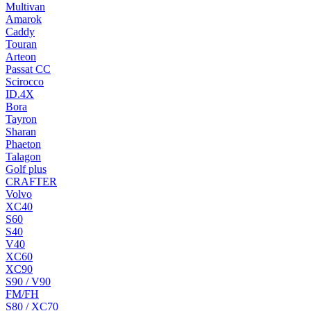
Multivan
Amarok
Caddy
Touran
Arteon
Passat CC
Scirocco
ID.4X
Bora
Tayron
Sharan
Phaeton
Talagon
Golf plus
CRAFTER
Volvo
XC40
S60
S40
V40
XC60
XC90
S90 / V90
FM/FH
S80 / XC70