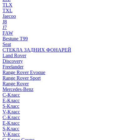
TLX
TXL
Jaecoo
J8
J7
FAW
Bestune T99
Seat
СТЕКЛА ЗАДНИХ ФОНАРЕЙ
Land Rover
Discovery
Freelander
Range Rover Evoque
Range Rover Sport
Range Rover
Mercedes-Benz
C-Класс
E-Класс
S-Класс
V-Класс
C-Класс
E-Класс
S-Класс
V-Класс
C-Класс Coupe