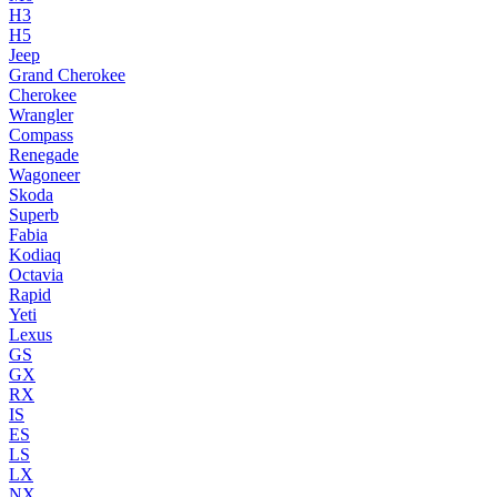
H3
H5
Jeep
Grand Cherokee
Cherokee
Wrangler
Compass
Renegade
Wagoneer
Skoda
Superb
Fabia
Kodiaq
Octavia
Rapid
Yeti
Lexus
GS
GX
RX
IS
ES
LS
LX
NX