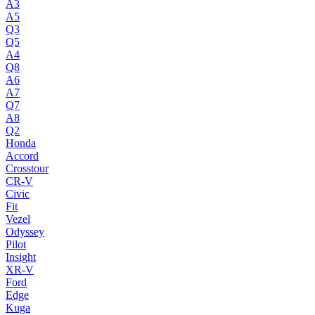
A3
A5
Q3
Q5
A4
Q8
A6
A7
Q7
A8
Q2
Honda
Accord
Crosstour
CR-V
Civic
Fit
Vezel
Odyssey
Pilot
Insight
XR-V
Ford
Edge
Kuga