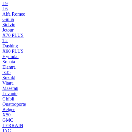
L9
L6
Alfa Romeo
Giulia
Stelvio
Jetour
X70 PLUS
T2
Dashing
X90 PLUS
Hyundai
Sonata
Elantra
ix35
Suzuki
Vitara
Maserati
Levante
Ghibli
Quattroporte
Belgee
X50
GMC
TERRAIN
JAC