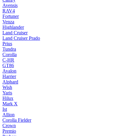
Avensis
RAV4
Fortuner
Venza
Highlander
Land Cruiser
Land Cruiser Prado
Prius
Tundra
Corolla
C-HR
GT86
Avalon
Harrier
Alphard
Wish
Yaris
Hilux
Mark X
Ist
Allion
Corolla Fielder
Crown
Premio