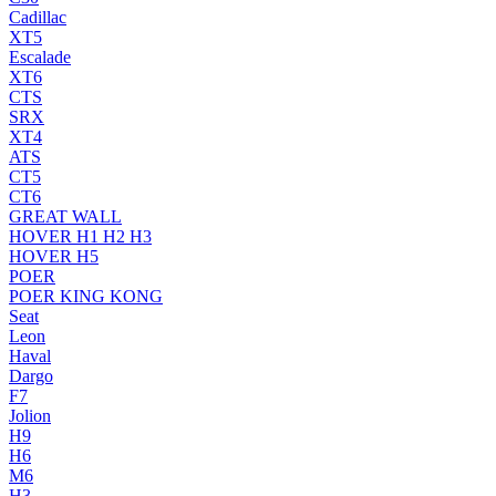
Cadillac
XT5
Escalade
XT6
CTS
SRX
XT4
ATS
CT5
CT6
GREAT WALL
HOVER H1 H2 H3
HOVER H5
POER
POER KING KONG
Seat
Leon
Haval
Dargo
F7
Jolion
H9
H6
M6
H3