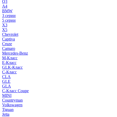
Q3
A4
BMW
3 серии
5 серии
X3
X5
Chevrolet
Captiva
Cruze
Camaro
Mercedes-Benz
M-Класс
E-Класс
GLK-Класс
C-Класс
CLA
GLE
GLA
C-Класс Coupe
MINI
Countryman
Volkswagen
Tiguan
Jetta