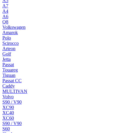
A5
A7
A4
A6
Q8
Volkswagen
Amarok
Polo
Scirocco
Arteon
Golf
Jetta
Passat
Touareg
Tiguan
Passat CC
Caddy
MULTIVAN
Volvo
S90 / V90
XC90
XC40
XC60
S90 / V90
S60