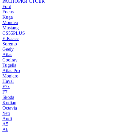
РАСПОРКИ СТОЕК
Ford
Focus
Kuga
Mondeo
Mustang
CS55PLUS
E-Класс
Sorento
Geely
Atlas
Coolray
Tugella
Atlas Pro
Monjaro
Haval
F7x
F7
Skoda
Kodiaq
Octavia
Yeti
Audi
A5
A6