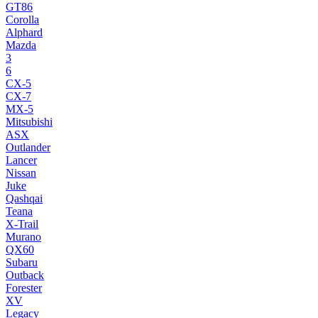
GT86
Corolla
Alphard
Mazda
3
6
CX-5
CX-7
MX-5
Mitsubishi
ASX
Outlander
Lancer
Nissan
Juke
Qashqai
Teana
X-Trail
Murano
QX60
Subaru
Outback
Forester
XV
Legacy