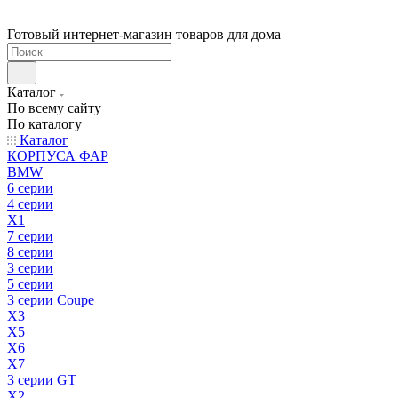
Готовый интернет-магазин товаров для дома
Каталог
По всему сайту
По каталогу
Каталог
КОРПУСА ФАР
BMW
6 серии
4 серии
X1
7 серии
8 серии
3 серии
5 серии
3 серии Coupe
X3
X5
X6
X7
3 серии GT
X2