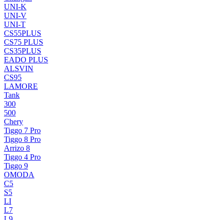
UNI-K
UNI-V
UNI-T
CS55PLUS
CS75 PLUS
CS35PLUS
EADO PLUS
ALSVIN
CS95
LAMORE
Tank
300
500
Chery
Tiggo 7 Pro
Tiggo 8 Pro
Arrizo 8
Tiggo 4 Pro
Tiggo 9
OMODA
C5
S5
LI
L7
L9