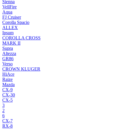
Sienna
VellFire
Aqua
FJ Cruiser
Corolla Spacio
ALLEX
Ipsum
COROLLA CROSS
MARK II
Supra
Altezza
GR86
Verso
CROWN KLUGER
HiAce
Raize
Mazda
CX-9
CX-30
CX-5
3
2
6
CX-7
RX-8