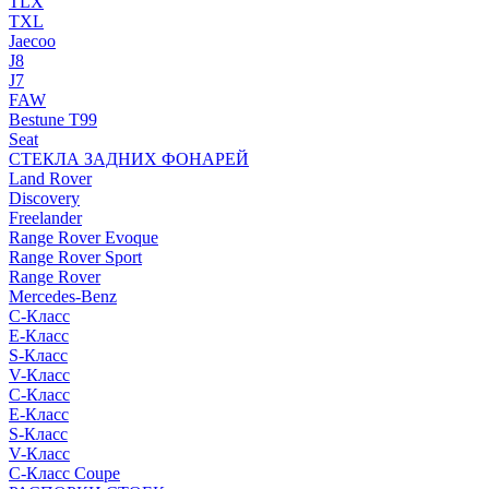
TLX
TXL
Jaecoo
J8
J7
FAW
Bestune T99
Seat
СТЕКЛА ЗАДНИХ ФОНАРЕЙ
Land Rover
Discovery
Freelander
Range Rover Evoque
Range Rover Sport
Range Rover
Mercedes-Benz
C-Класс
E-Класс
S-Класс
V-Класс
C-Класс
E-Класс
S-Класс
V-Класс
C-Класс Coupe