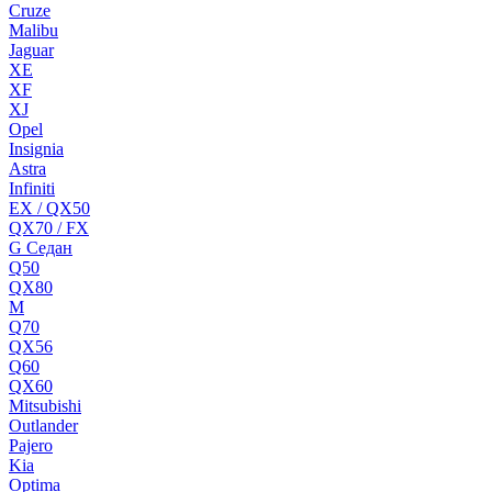
Cruze
Malibu
Jaguar
XE
XF
XJ
Opel
Insignia
Astra
Infiniti
EX / QX50
QX70 / FX
G Cедан
Q50
QX80
M
Q70
QX56
Q60
QX60
Mitsubishi
Outlander
Pajero
Kia
Optima