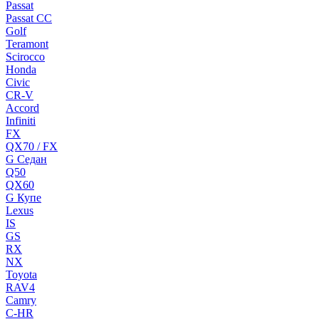
Passat
Passat CC
Golf
Teramont
Scirocco
Honda
Civic
CR-V
Accord
Infiniti
FX
QX70 / FX
G Cедан
Q50
QX60
G Купе
Lexus
IS
GS
RX
NX
Toyota
RAV4
Camry
C-HR