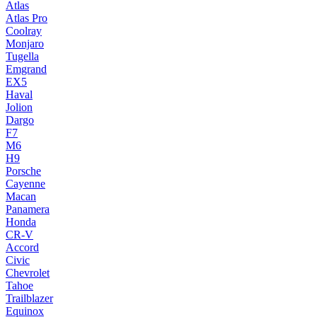
Atlas
Atlas Pro
Coolray
Monjaro
Tugella
Emgrand
EX5
Haval
Jolion
Dargo
F7
M6
H9
Porsche
Cayenne
Macan
Panamera
Honda
CR-V
Accord
Civic
Chevrolet
Tahoe
Trailblazer
Equinox