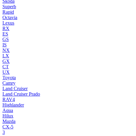
Skoda
Superb
Rapid
Octavia
Lexus
RX
ES
GS
IS
NX
LX
GX
CT
UX
Toyota
Camry
Land Cruiser
Land Cruiser Prado
RAV4
Highlander
Aqua
Hilux
Mazda
CX-5
3