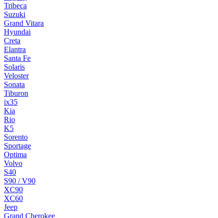
Tribeca
Suzuki
Grand Vitara
Hyundai
Creta
Elantra
Santa Fe
Solaris
Veloster
Sonata
Tiburon
ix35
Kia
Rio
K5
Sorento
Sportage
Optima
Volvo
S40
S90 / V90
XC90
XC60
Jeep
Grand Cherokee