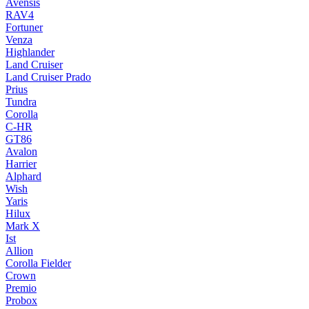
Avensis
RAV4
Fortuner
Venza
Highlander
Land Cruiser
Land Cruiser Prado
Prius
Tundra
Corolla
C-HR
GT86
Avalon
Harrier
Alphard
Wish
Yaris
Hilux
Mark X
Ist
Allion
Corolla Fielder
Crown
Premio
Probox