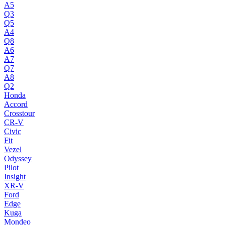
A5
Q3
Q5
A4
Q8
A6
A7
Q7
A8
Q2
Honda
Accord
Crosstour
CR-V
Civic
Fit
Vezel
Odyssey
Pilot
Insight
XR-V
Ford
Edge
Kuga
Mondeo