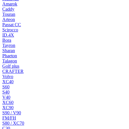
Amarok
Caddy
Touran
Arteon
Passat CC
Scirocco
ID.4X
Bora
Tayron
Sharan
Phaeton
Talagon
Golf plus
CRAFTER
Volvo
XC40
S60
S40
V40
XC60
XC90
S90 / V90
FM/FH
S80 / XC70
C30