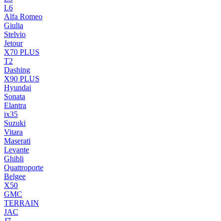
L6
Alfa Romeo
Giulia
Stelvio
Jetour
X70 PLUS
T2
Dashing
X90 PLUS
Hyundai
Sonata
Elantra
ix35
Suzuki
Vitara
Maserati
Levante
Ghibli
Quattroporte
Belgee
X50
GMC
TERRAIN
JAC
J7