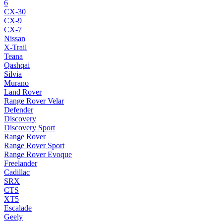
6
CX-30
CX-9
CX-7
Nissan
X-Trail
Teana
Qashqai
Silvia
Murano
Land Rover
Range Rover Velar
Defender
Discovery
Discovery Sport
Range Rover
Range Rover Sport
Range Rover Evoque
Freelander
Cadillac
SRX
CTS
XT5
Escalade
Geely