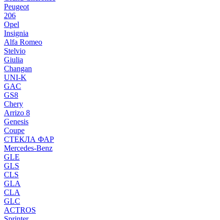
Peugeot
206
Opel
Insignia
Alfa Romeo
Stelvio
Giulia
Changan
UNI-K
GAC
GS8
Chery
Arrizo 8
Genesis
Coupe
СТЕКЛА ФАР
Mercedes-Benz
GLE
GLS
CLS
GLA
CLA
GLC
ACTROS
Sprinter