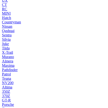
UX
CT
RC
MINI
Hatch
Countryman
Nissan
Qashqai
Sentra
Silvia
Juke
Tiida
X-Trail
Murano
Almera
Maxima
Pathfinder
Patrol
Teana
NV200
Altima
350Z
370Z
GT-R
Porsche