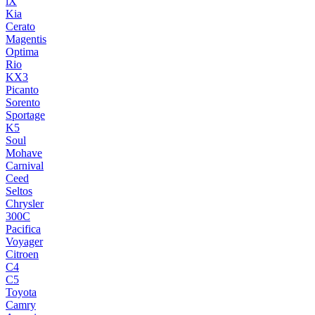
iX
Kia
Cerato
Magentis
Optima
Rio
KX3
Picanto
Sorento
Sportage
K5
Soul
Mohave
Carnival
Ceed
Seltos
Chrysler
300C
Pacifica
Voyager
Citroen
C4
C5
Toyota
Camry