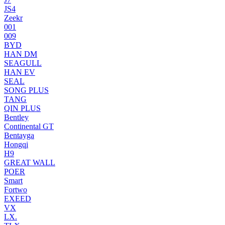
JS4
Zeekr
001
009
BYD
HAN DM
SEAGULL
HAN EV
SEAL
SONG PLUS
TANG
QIN PLUS
Bentley
Continental GT
Bentayga
Hongqi
H9
GREAT WALL
POER
Smart
Fortwo
EXEED
VX
LX.