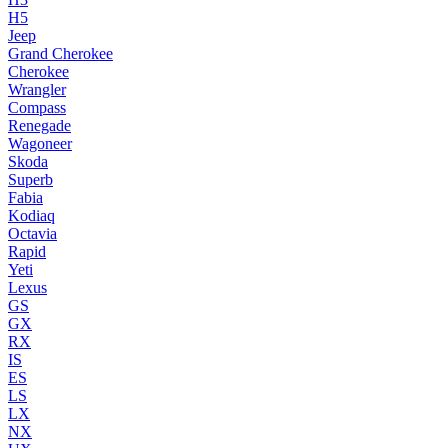
H5
Jeep
Grand Cherokee
Cherokee
Wrangler
Compass
Renegade
Wagoneer
Skoda
Superb
Fabia
Kodiaq
Octavia
Rapid
Yeti
Lexus
GS
GX
RX
IS
ES
LS
LX
NX