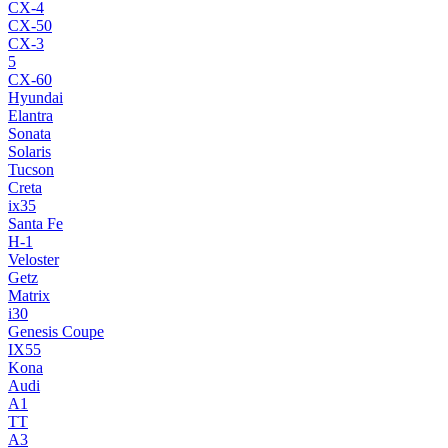
CX-4
CX-50
CX-3
5
CX-60
Hyundai
Elantra
Sonata
Solaris
Tucson
Creta
ix35
Santa Fe
H-1
Veloster
Getz
Matrix
i30
Genesis Coupe
IX55
Kona
Audi
A1
TT
A3