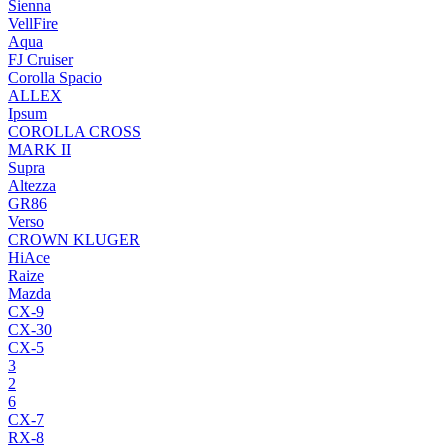
Sienna
VellFire
Aqua
FJ Cruiser
Corolla Spacio
ALLEX
Ipsum
COROLLA CROSS
MARK II
Supra
Altezza
GR86
Verso
CROWN KLUGER
HiAce
Raize
Mazda
CX-9
CX-30
CX-5
3
2
6
CX-7
RX-8