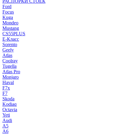
РАСПОРКИ СТОЕК
Ford
Focus
Kuga
Mondeo
Mustang
CS55PLUS
E-Класс
Sorento
Geely
Atlas
Coolray
Tugella
Atlas Pro
Monjaro
Haval
F7x
F7
Skoda
Kodiaq
Octavia
Yeti
Audi
A5
A6