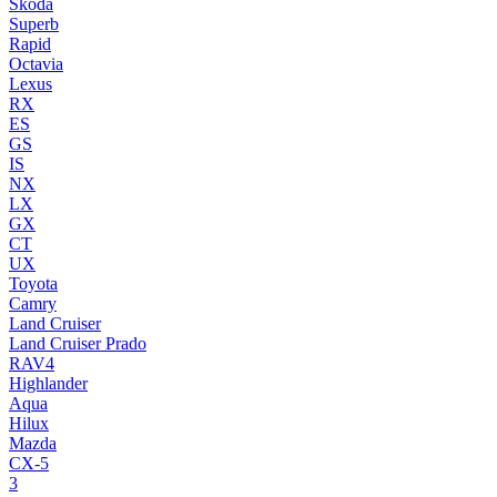
Skoda
Superb
Rapid
Octavia
Lexus
RX
ES
GS
IS
NX
LX
GX
CT
UX
Toyota
Camry
Land Cruiser
Land Cruiser Prado
RAV4
Highlander
Aqua
Hilux
Mazda
CX-5
3