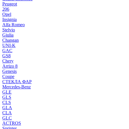
Peugeot
206
Opel
Insignia
Alfa Romeo
Stelvio
Giulia
Changan
UNI-K
GAC
GS8
Chery
Arrizo 8
Genesis
Coupe
СТЕКЛА ФАР
Mercedes-Benz
GLE
GLS
CLS
GLA
CLA
GLC
ACTROS
Sprinter