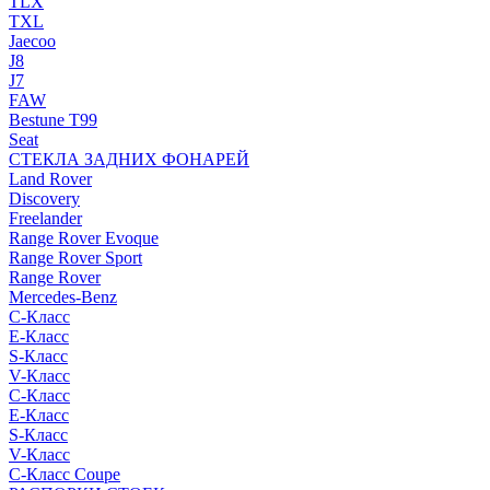
TLX
TXL
Jaecoo
J8
J7
FAW
Bestune T99
Seat
СТЕКЛА ЗАДНИХ ФОНАРЕЙ
Land Rover
Discovery
Freelander
Range Rover Evoque
Range Rover Sport
Range Rover
Mercedes-Benz
C-Класс
E-Класс
S-Класс
V-Класс
C-Класс
E-Класс
S-Класс
V-Класс
C-Класс Coupe