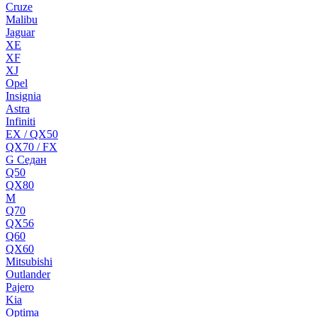
Cruze
Malibu
Jaguar
XE
XF
XJ
Opel
Insignia
Astra
Infiniti
EX / QX50
QX70 / FX
G Cедан
Q50
QX80
M
Q70
QX56
Q60
QX60
Mitsubishi
Outlander
Pajero
Kia
Optima