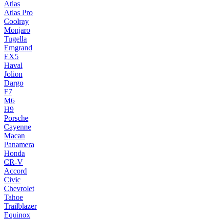
Atlas
Atlas Pro
Coolray
Monjaro
Tugella
Emgrand
EX5
Haval
Jolion
Dargo
F7
M6
H9
Porsche
Cayenne
Macan
Panamera
Honda
CR-V
Accord
Civic
Chevrolet
Tahoe
Trailblazer
Equinox