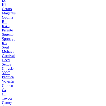
iX
Kia
Cerato
Magentis
Optima
Rio
KX3
Picanto
Sorento
Sportage
K5
Soul
Mohave
Carnival
Ceed
Seltos
Chrysler
300C
Pacifica
Voyager
Citroen
C4
C5
Toyota
Camry