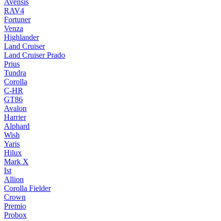
Avensis
RAV4
Fortuner
Venza
Highlander
Land Cruiser
Land Cruiser Prado
Prius
Tundra
Corolla
C-HR
GT86
Avalon
Harrier
Alphard
Wish
Yaris
Hilux
Mark X
Ist
Allion
Corolla Fielder
Crown
Premio
Probox