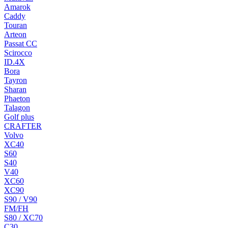
Amarok
Caddy
Touran
Arteon
Passat CC
Scirocco
ID.4X
Bora
Tayron
Sharan
Phaeton
Talagon
Golf plus
CRAFTER
Volvo
XC40
S60
S40
V40
XC60
XC90
S90 / V90
FM/FH
S80 / XC70
C30