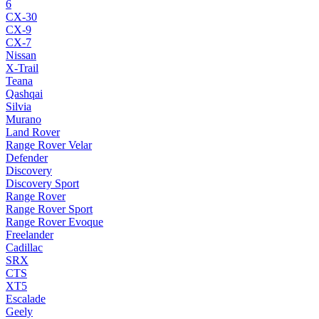
6
CX-30
CX-9
CX-7
Nissan
X-Trail
Teana
Qashqai
Silvia
Murano
Land Rover
Range Rover Velar
Defender
Discovery
Discovery Sport
Range Rover
Range Rover Sport
Range Rover Evoque
Freelander
Cadillac
SRX
CTS
XT5
Escalade
Geely