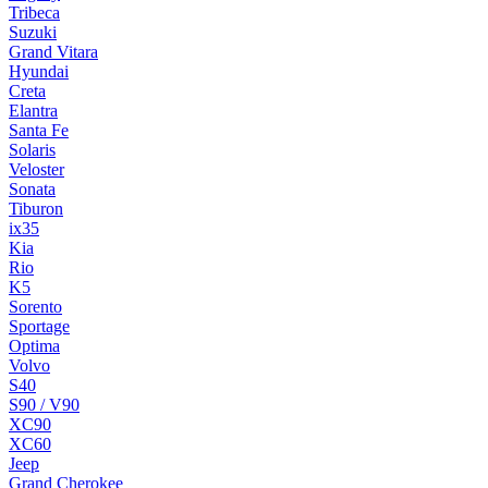
Tribeca
Suzuki
Grand Vitara
Hyundai
Creta
Elantra
Santa Fe
Solaris
Veloster
Sonata
Tiburon
ix35
Kia
Rio
K5
Sorento
Sportage
Optima
Volvo
S40
S90 / V90
XC90
XC60
Jeep
Grand Cherokee