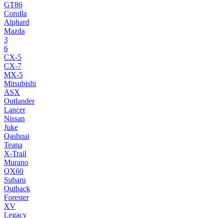
GT86
Corolla
Alphard
Mazda
3
6
CX-5
CX-7
MX-5
Mitsubishi
ASX
Outlander
Lancer
Nissan
Juke
Qashqai
Teana
X-Trail
Murano
QX60
Subaru
Outback
Forester
XV
Legacy