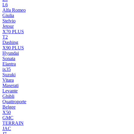
L6
Alfa Romeo
Giulia
Stelvio
Jetour
X70 PLUS
T2
Dashing
X90 PLUS
Hyundai
Sonata
Elantra
ix35
Suzuki
Vitara
Maserati
Levante
Ghibli
Quattroporte
Belgee
X50
GMC
TERRAIN
JAC
J7