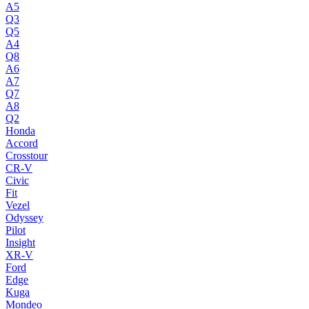
A5
Q3
Q5
A4
Q8
A6
A7
Q7
A8
Q2
Honda
Accord
Crosstour
CR-V
Civic
Fit
Vezel
Odyssey
Pilot
Insight
XR-V
Ford
Edge
Kuga
Mondeo