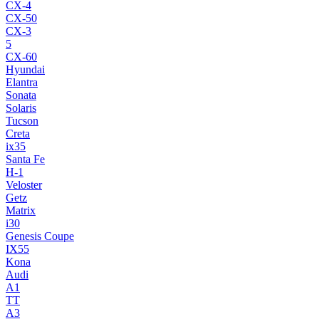
CX-4
CX-50
CX-3
5
CX-60
Hyundai
Elantra
Sonata
Solaris
Tucson
Creta
ix35
Santa Fe
H-1
Veloster
Getz
Matrix
i30
Genesis Coupe
IX55
Kona
Audi
A1
TT
A3