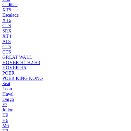
Cadillac
XT5
Escalade
XT6
CTS
SRX
XT4
ATS
CT5
CT6
GREAT WALL
HOVER H1 H2 H3
HOVER H5
POER
POER KING KONG
Seat
Leon
Haval
Dargo
F7
Jolion
H9
H6
M6
H3