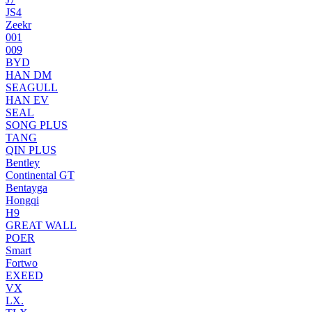
JS4
Zeekr
001
009
BYD
HAN DM
SEAGULL
HAN EV
SEAL
SONG PLUS
TANG
QIN PLUS
Bentley
Continental GT
Bentayga
Hongqi
H9
GREAT WALL
POER
Smart
Fortwo
EXEED
VX
LX.