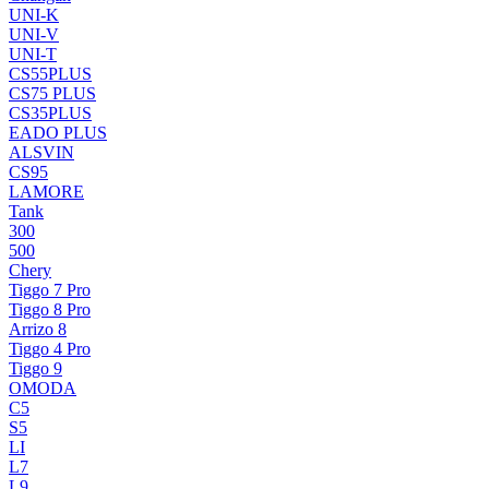
UNI-K
UNI-V
UNI-T
CS55PLUS
CS75 PLUS
CS35PLUS
EADO PLUS
ALSVIN
CS95
LAMORE
Tank
300
500
Chery
Tiggo 7 Pro
Tiggo 8 Pro
Arrizo 8
Tiggo 4 Pro
Tiggo 9
OMODA
C5
S5
LI
L7
L9