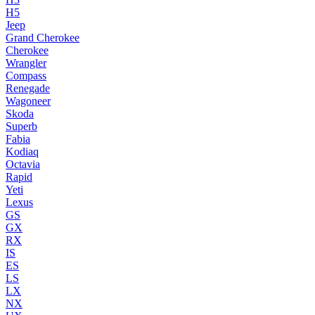
H5
Jeep
Grand Cherokee
Cherokee
Wrangler
Compass
Renegade
Wagoneer
Skoda
Superb
Fabia
Kodiaq
Octavia
Rapid
Yeti
Lexus
GS
GX
RX
IS
ES
LS
LX
NX