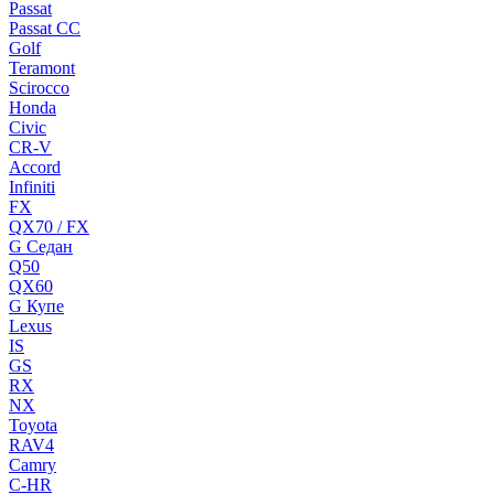
Passat
Passat CC
Golf
Teramont
Scirocco
Honda
Civic
CR-V
Accord
Infiniti
FX
QX70 / FX
G Cедан
Q50
QX60
G Купе
Lexus
IS
GS
RX
NX
Toyota
RAV4
Camry
C-HR