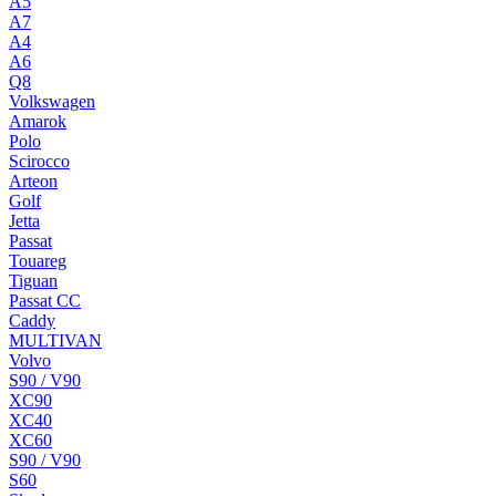
A5
A7
A4
A6
Q8
Volkswagen
Amarok
Polo
Scirocco
Arteon
Golf
Jetta
Passat
Touareg
Tiguan
Passat CC
Caddy
MULTIVAN
Volvo
S90 / V90
XC90
XC40
XC60
S90 / V90
S60