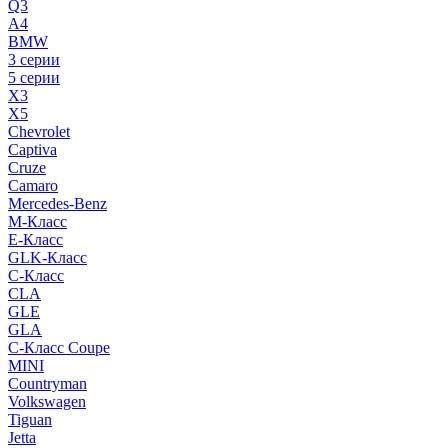
Q3
A4
BMW
3 серии
5 серии
X3
X5
Chevrolet
Captiva
Cruze
Camaro
Mercedes-Benz
M-Класс
E-Класс
GLK-Класс
C-Класс
CLA
GLE
GLA
C-Класс Coupe
MINI
Countryman
Volkswagen
Tiguan
Jetta