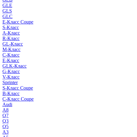
GLE
GLS
GLC
E-Класс Coupe
S-Класс
A-Класс
R-Класс
GL-Класс
M-Класс
C-Класс
E-Класс
GLK-Класс
G-Класс
V-Класс
Sprinter
S-Класс Сoupe
B-Класс
C-Класс Coupe
Audi
A8
Q7
Q3
Q5
A3