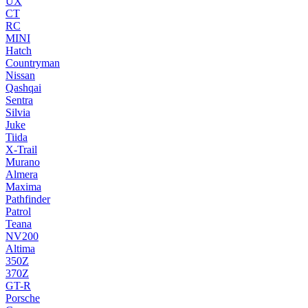
UX
CT
RC
MINI
Hatch
Countryman
Nissan
Qashqai
Sentra
Silvia
Juke
Tiida
X-Trail
Murano
Almera
Maxima
Pathfinder
Patrol
Teana
NV200
Altima
350Z
370Z
GT-R
Porsche