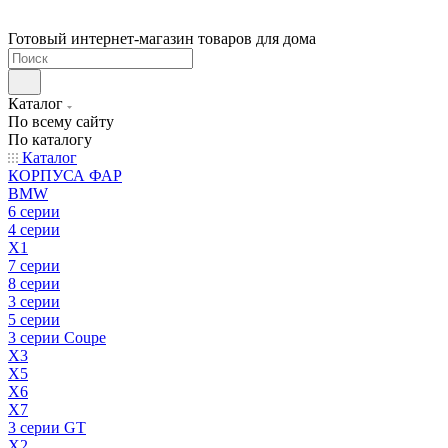
Готовый интернет-магазин товаров для дома
Каталог
По всему сайту
По каталогу
Каталог
КОРПУСА ФАР
BMW
6 серии
4 серии
X1
7 серии
8 серии
3 серии
5 серии
3 серии Coupe
X3
X5
X6
X7
3 серии GT
X2