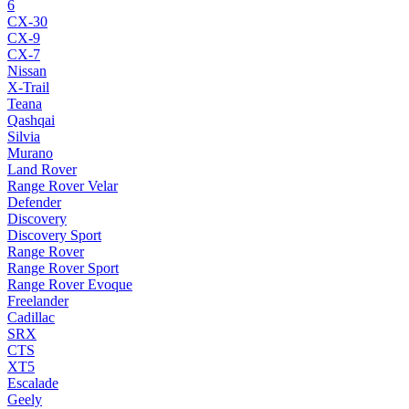
6
CX-30
CX-9
CX-7
Nissan
X-Trail
Teana
Qashqai
Silvia
Murano
Land Rover
Range Rover Velar
Defender
Discovery
Discovery Sport
Range Rover
Range Rover Sport
Range Rover Evoque
Freelander
Cadillac
SRX
CTS
XT5
Escalade
Geely