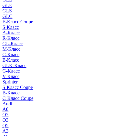
GLE
GLS
GLC
E-Класс Coupe
S-Класс
A-Класс
R-Класс
GL-Класс
M-Класс
C-Класс
E-Класс
GLK-Класс
G-Класс
V-Класс
Sprinter
S-Класс Сoupe
B-Класс
C-Класс Coupe
Audi
A8
Q7
Q3
Q5
A3