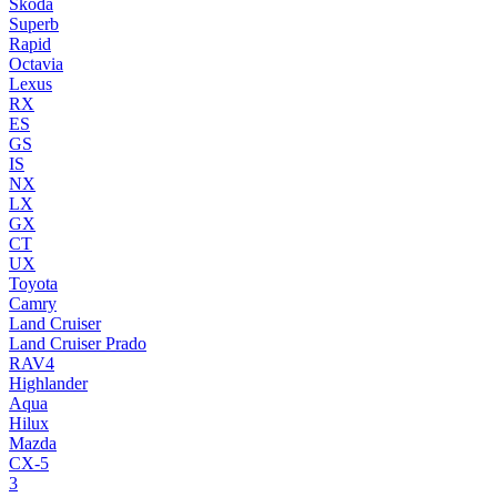
Skoda
Superb
Rapid
Octavia
Lexus
RX
ES
GS
IS
NX
LX
GX
CT
UX
Toyota
Camry
Land Cruiser
Land Cruiser Prado
RAV4
Highlander
Aqua
Hilux
Mazda
CX-5
3