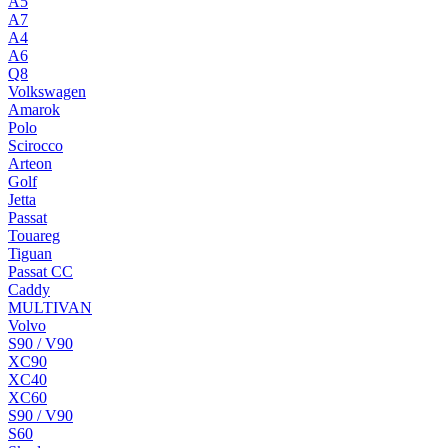
A5
A7
A4
A6
Q8
Volkswagen
Amarok
Polo
Scirocco
Arteon
Golf
Jetta
Passat
Touareg
Tiguan
Passat CC
Caddy
MULTIVAN
Volvo
S90 / V90
XC90
XC40
XC60
S90 / V90
S60