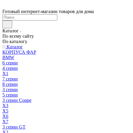
Готовый интернет-магазин товаров для дома
Каталог
По всему сайту
По каталогу
Каталог
КОРПУСА ФАР
BMW
6 серии
4 серии
X1
7 серии
8 серии
3 серии
5 серии
3 серии Coupe
X3
X5
X6
X7
3 серии GT
X2