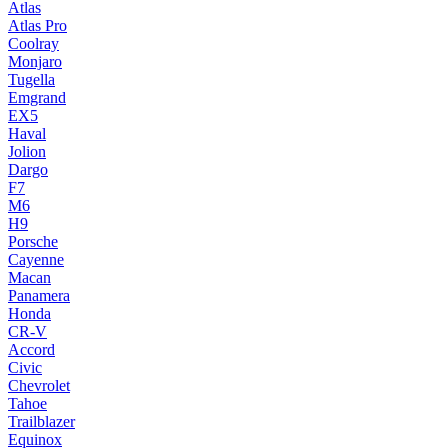
Atlas
Atlas Pro
Coolray
Monjaro
Tugella
Emgrand
EX5
Haval
Jolion
Dargo
F7
M6
H9
Porsche
Cayenne
Macan
Panamera
Honda
CR-V
Accord
Civic
Chevrolet
Tahoe
Trailblazer
Equinox