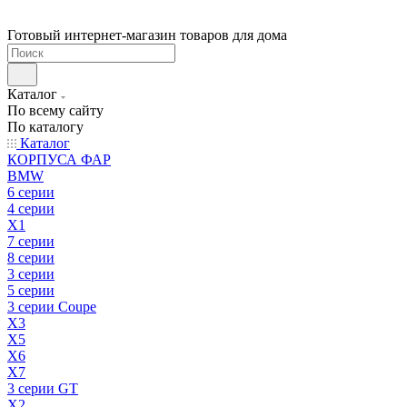
Готовый интернет-магазин товаров для дома
Каталог
По всему сайту
По каталогу
Каталог
КОРПУСА ФАР
BMW
6 серии
4 серии
X1
7 серии
8 серии
3 серии
5 серии
3 серии Coupe
X3
X5
X6
X7
3 серии GT
X2