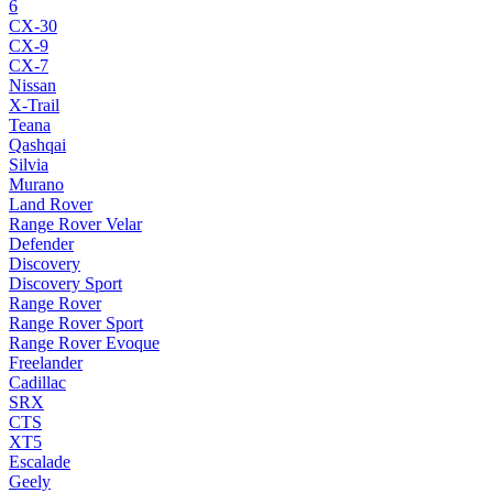
6
CX-30
CX-9
CX-7
Nissan
X-Trail
Teana
Qashqai
Silvia
Murano
Land Rover
Range Rover Velar
Defender
Discovery
Discovery Sport
Range Rover
Range Rover Sport
Range Rover Evoque
Freelander
Cadillac
SRX
CTS
XT5
Escalade
Geely