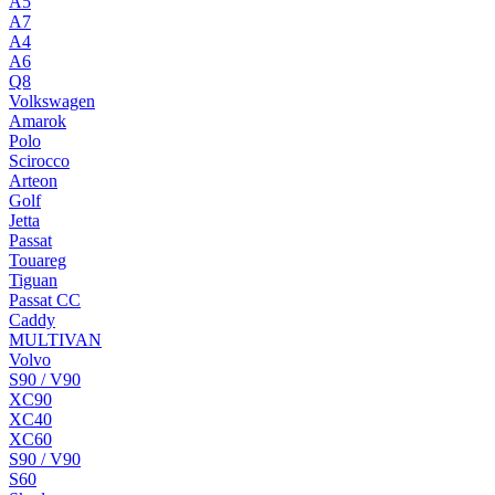
A5
A7
A4
A6
Q8
Volkswagen
Amarok
Polo
Scirocco
Arteon
Golf
Jetta
Passat
Touareg
Tiguan
Passat CC
Caddy
MULTIVAN
Volvo
S90 / V90
XC90
XC40
XC60
S90 / V90
S60