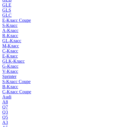
GLE
GLS
GLC
E-Класс Coupe
S-Класс
A-Класс
R-Класс
GL-Класс
M-Класс
C-Класс
E-Класс
GLK-Класс
G-Класс
V-Класс
Sprinter
S-Класс Сoupe
B-Класс
C-Класс Coupe
Audi
A8
Q7
Q3
Q5
A3