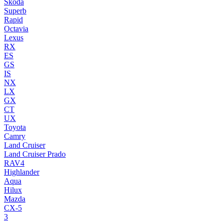
Skoda
Superb
Rapid
Octavia
Lexus
RX
ES
GS
IS
NX
LX
GX
CT
UX
Toyota
Camry
Land Cruiser
Land Cruiser Prado
RAV4
Highlander
Aqua
Hilux
Mazda
CX-5
3