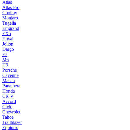
Atlas
Atlas Pro
Coolray
Monjaro
Tugella
Emgrand
EX5
Haval
Jolion
Dargo
F7
M6
H9
Porsche
Cayenne
Macan
Panamera
Honda
CR-V
Accord
Civic
Chevrolet
Tahoe
Trailblazer
Equinox