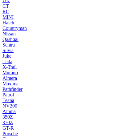
UX
CT
RC
MINI
Hatch
Countryman
Nissan
Qashqai
Sentra
Silvia
Juke
Tiida
X-Trail
Murano
Almera
Maxima
Pathfinder
Patrol
Teana
NV200
Altima
350Z
370Z
GT-R
Porsche