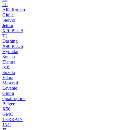
L6
Alfa Romeo
Giulia
Stelvio
Jetour
X70 PLUS
T2
Dashing
X90 PLUS
Hyundai
Sonata
Elantra
ix35
Suzuki
Vitara
Maserati
Levante
Ghibli
Quattroporte
Belgee
X50
GMC
TERRAIN
JAC
J7