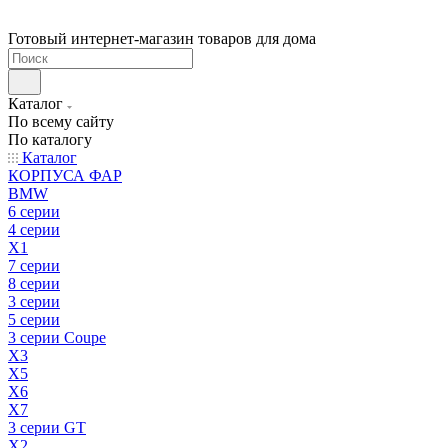
Готовый интернет-магазин товаров для дома
Каталог
По всему сайту
По каталогу
Каталог
КОРПУСА ФАР
BMW
6 серии
4 серии
X1
7 серии
8 серии
3 серии
5 серии
3 серии Coupe
X3
X5
X6
X7
3 серии GT
X2