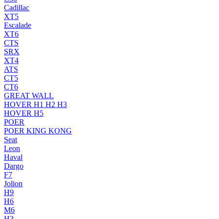
Cadillac
XT5
Escalade
XT6
CTS
SRX
XT4
ATS
CT5
CT6
GREAT WALL
HOVER H1 H2 H3
HOVER H5
POER
POER KING KONG
Seat
Leon
Haval
Dargo
F7
Jolion
H9
H6
M6
H3