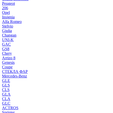
Peugeot
206
Opel
Insignia
Alfa Romeo
Stelvio
Giulia
Changan
UNI-K
GAC
GS8
Chery
Arrizo 8
Genesis
Coupe
СТЕКЛА ФАР
Mercedes-Benz
GLE
GLS
CLS
GLA
CLA
GLC
ACTROS
Sprinter