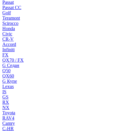
Passat
Passat CC
Golf
Teramont
Scirocco
Honda
Civic
CR-V
Accord
Infiniti
FX
QX70 / FX
G Cедан
Q50
QX60
G Купе
Lexus
IS
GS
RX
NX
Toyota
RAV4
Camry
C-HR