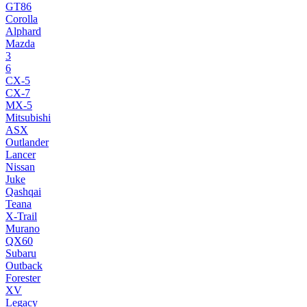
GT86
Corolla
Alphard
Mazda
3
6
CX-5
CX-7
MX-5
Mitsubishi
ASX
Outlander
Lancer
Nissan
Juke
Qashqai
Teana
X-Trail
Murano
QX60
Subaru
Outback
Forester
XV
Legacy