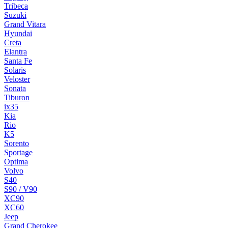
Tribeca
Suzuki
Grand Vitara
Hyundai
Creta
Elantra
Santa Fe
Solaris
Veloster
Sonata
Tiburon
ix35
Kia
Rio
K5
Sorento
Sportage
Optima
Volvo
S40
S90 / V90
XC90
XC60
Jeep
Grand Cherokee