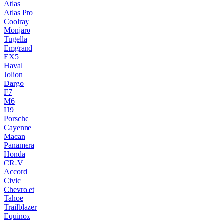
Atlas
Atlas Pro
Coolray
Monjaro
Tugella
Emgrand
EX5
Haval
Jolion
Dargo
F7
M6
H9
Porsche
Cayenne
Macan
Panamera
Honda
CR-V
Accord
Civic
Chevrolet
Tahoe
Trailblazer
Equinox