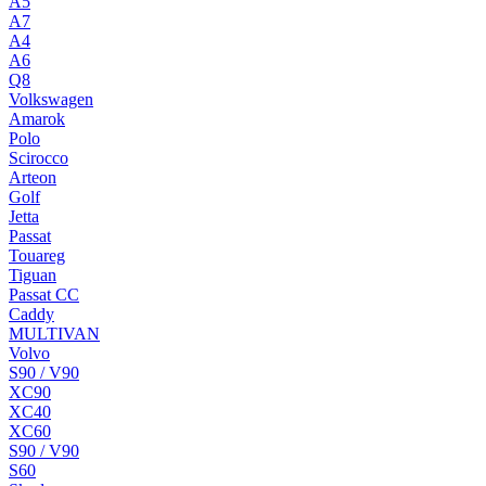
A5
A7
A4
A6
Q8
Volkswagen
Amarok
Polo
Scirocco
Arteon
Golf
Jetta
Passat
Touareg
Tiguan
Passat CC
Caddy
MULTIVAN
Volvo
S90 / V90
XC90
XC40
XC60
S90 / V90
S60