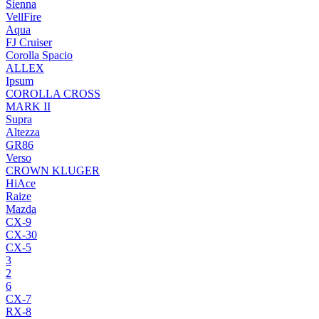
Sienna
VellFire
Aqua
FJ Cruiser
Corolla Spacio
ALLEX
Ipsum
COROLLA CROSS
MARK II
Supra
Altezza
GR86
Verso
CROWN KLUGER
HiAce
Raize
Mazda
CX-9
CX-30
CX-5
3
2
6
CX-7
RX-8