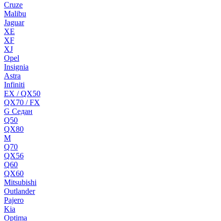
Cruze
Malibu
Jaguar
XE
XF
XJ
Opel
Insignia
Astra
Infiniti
EX / QX50
QX70 / FX
G Cедан
Q50
QX80
M
Q70
QX56
Q60
QX60
Mitsubishi
Outlander
Pajero
Kia
Optima