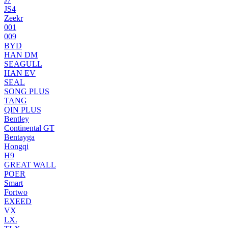
JS4
Zeekr
001
009
BYD
HAN DM
SEAGULL
HAN EV
SEAL
SONG PLUS
TANG
QIN PLUS
Bentley
Continental GT
Bentayga
Hongqi
H9
GREAT WALL
POER
Smart
Fortwo
EXEED
VX
LX.