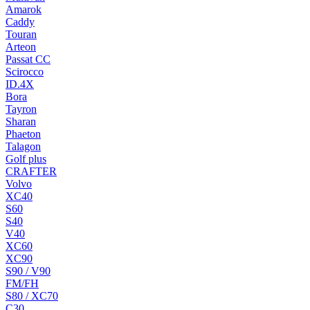
Amarok
Caddy
Touran
Arteon
Passat CC
Scirocco
ID.4X
Bora
Tayron
Sharan
Phaeton
Talagon
Golf plus
CRAFTER
Volvo
XC40
S60
S40
V40
XC60
XC90
S90 / V90
FM/FH
S80 / XC70
C30