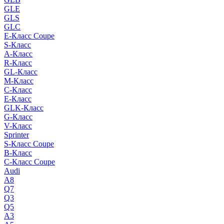
GLE
GLS
GLC
E-Класс Coupe
S-Класс
A-Класс
R-Класс
GL-Класс
M-Класс
C-Класс
E-Класс
GLK-Класс
G-Класс
V-Класс
Sprinter
S-Класс Сoupe
B-Класс
C-Класс Coupe
Audi
A8
Q7
Q3
Q5
A3