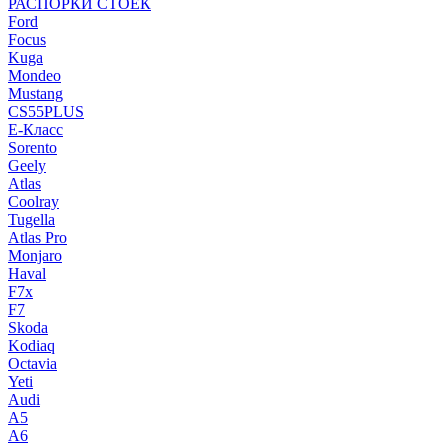
РАСПОРКИ СТОЕК
Ford
Focus
Kuga
Mondeo
Mustang
CS55PLUS
E-Класс
Sorento
Geely
Atlas
Coolray
Tugella
Atlas Pro
Monjaro
Haval
F7x
F7
Skoda
Kodiaq
Octavia
Yeti
Audi
A5
A6