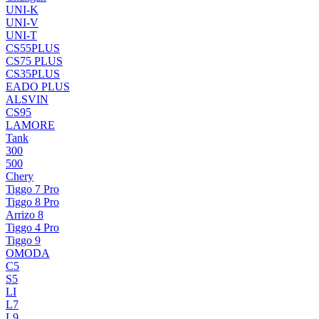
UNI-K
UNI-V
UNI-T
CS55PLUS
CS75 PLUS
CS35PLUS
EADO PLUS
ALSVIN
CS95
LAMORE
Tank
300
500
Chery
Tiggo 7 Pro
Tiggo 8 Pro
Arrizo 8
Tiggo 4 Pro
Tiggo 9
OMODA
C5
S5
LI
L7
L9