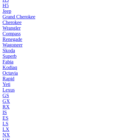
H5
Jeep
Grand Cherokee
Cherokee
Wrangler
Compass
Renegade
Wagoneer
Skoda
Superb
Fabia
Kodiaq
Octavia
Rapid
Yeti
Lexus
GS
GX
RX
IS
ES
LS
LX
NX