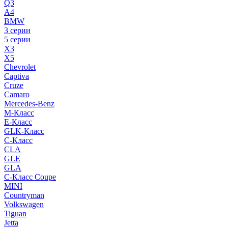
Q3
A4
BMW
3 серии
5 серии
X3
X5
Chevrolet
Captiva
Cruze
Camaro
Mercedes-Benz
M-Класс
E-Класс
GLK-Класс
C-Класс
CLA
GLE
GLA
C-Класс Coupe
MINI
Countryman
Volkswagen
Tiguan
Jetta