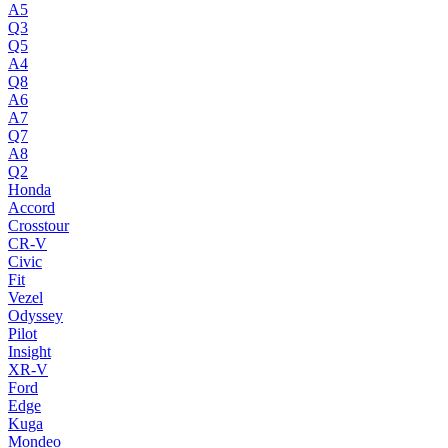
A5
Q3
Q5
A4
Q8
A6
A7
Q7
A8
Q2
Honda
Accord
Crosstour
CR-V
Civic
Fit
Vezel
Odyssey
Pilot
Insight
XR-V
Ford
Edge
Kuga
Mondeo