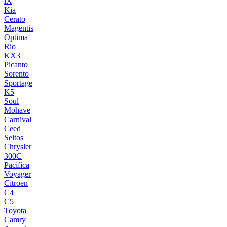
iX
Kia
Cerato
Magentis
Optima
Rio
KX3
Picanto
Sorento
Sportage
K5
Soul
Mohave
Carnival
Ceed
Seltos
Chrysler
300C
Pacifica
Voyager
Citroen
C4
C5
Toyota
Camry