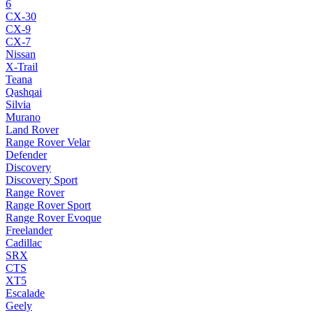
6
CX-30
CX-9
CX-7
Nissan
X-Trail
Teana
Qashqai
Silvia
Murano
Land Rover
Range Rover Velar
Defender
Discovery
Discovery Sport
Range Rover
Range Rover Sport
Range Rover Evoque
Freelander
Cadillac
SRX
CTS
XT5
Escalade
Geely