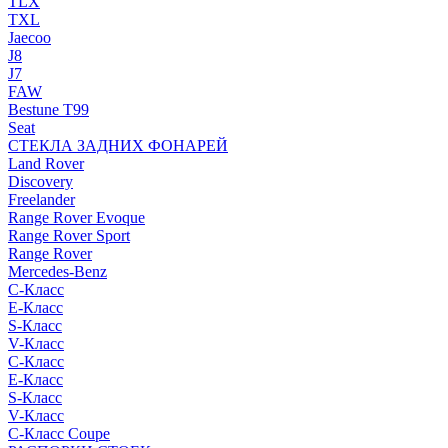
TLX
TXL
Jaecoo
J8
J7
FAW
Bestune T99
Seat
СТЕКЛА ЗАДНИХ ФОНАРЕЙ
Land Rover
Discovery
Freelander
Range Rover Evoque
Range Rover Sport
Range Rover
Mercedes-Benz
C-Класс
E-Класс
S-Класс
V-Класс
C-Класс
E-Класс
S-Класс
V-Класс
C-Класс Coupe