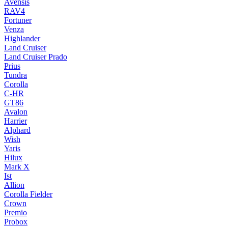
Avensis
RAV4
Fortuner
Venza
Highlander
Land Cruiser
Land Cruiser Prado
Prius
Tundra
Corolla
C-HR
GT86
Avalon
Harrier
Alphard
Wish
Yaris
Hilux
Mark X
Ist
Allion
Corolla Fielder
Crown
Premio
Probox