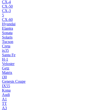
CX-4
CX-50
CX-3
5
CX-60
Hyundai
Elantra
Sonata
Solaris
Tucson
Creta
ix35
Santa Fe
H-1
Veloster
Getz
Matrix
i30
Genesis Coupe
IX55
Kona
Audi
A1
TT
A3