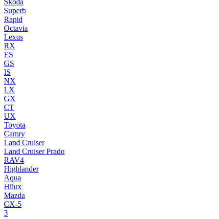
Skoda
Superb
Rapid
Octavia
Lexus
RX
ES
GS
IS
NX
LX
GX
CT
UX
Toyota
Camry
Land Cruiser
Land Cruiser Prado
RAV4
Highlander
Aqua
Hilux
Mazda
CX-5
3