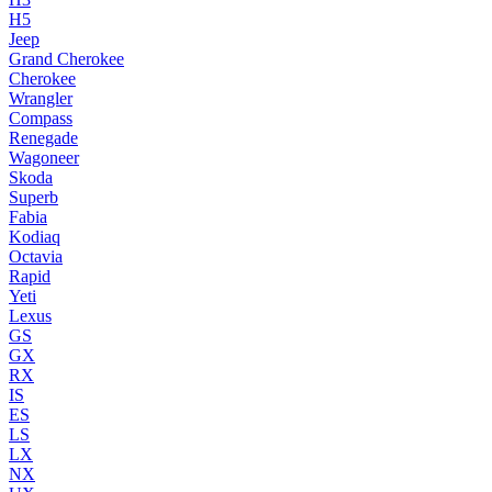
H5
Jeep
Grand Cherokee
Cherokee
Wrangler
Compass
Renegade
Wagoneer
Skoda
Superb
Fabia
Kodiaq
Octavia
Rapid
Yeti
Lexus
GS
GX
RX
IS
ES
LS
LX
NX