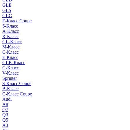
GLE
GLS
GLC
E-Класс Coupe
S-Класс
A-Класс
R-Класс
GL-Класс
M-Класс
C-Класс
E-Класс
GLK-Класс
G-Класс
V-Класс
Sprinter
S-Класс Сoupe
B-Класс
C-Класс Coupe
Audi
A8
Q7
Q3
Q5
A3