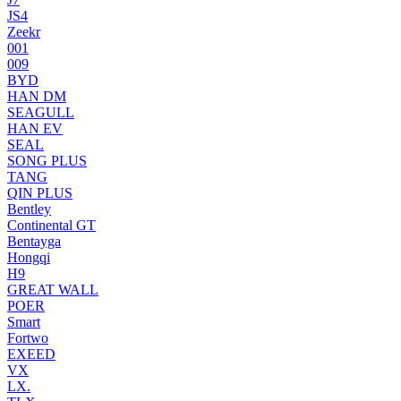
JS4
Zeekr
001
009
BYD
HAN DM
SEAGULL
HAN EV
SEAL
SONG PLUS
TANG
QIN PLUS
Bentley
Continental GT
Bentayga
Hongqi
H9
GREAT WALL
POER
Smart
Fortwo
EXEED
VX
LX.