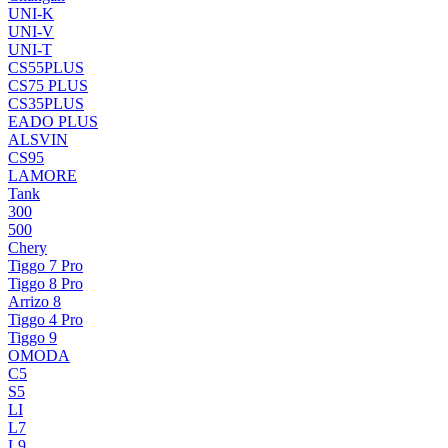
UNI-K
UNI-V
UNI-T
CS55PLUS
CS75 PLUS
CS35PLUS
EADO PLUS
ALSVIN
CS95
LAMORE
Tank
300
500
Chery
Tiggo 7 Pro
Tiggo 8 Pro
Arrizo 8
Tiggo 4 Pro
Tiggo 9
OMODA
C5
S5
LI
L7
L9