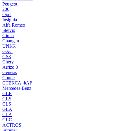
Peugeot
206
Opel
Insignia
Alfa Romeo
Stelvio
Giulia
Changan
UNI-K
GAC
GS8
Chery
Arrizo 8
Genesis
Coupe
СТЕКЛА ФАР
Mercedes-Benz
GLE
GLS
CLS
GLA
CLA
GLC
ACTROS
Sprinter