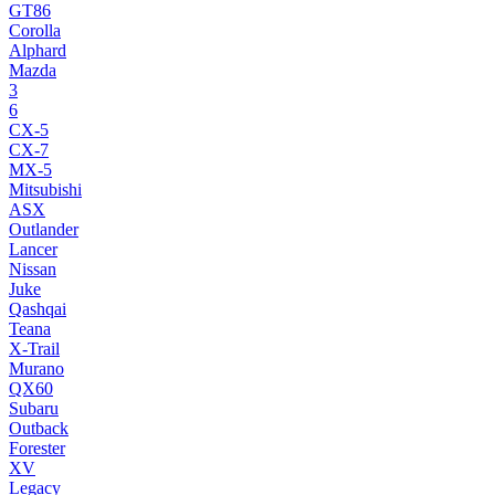
GT86
Corolla
Alphard
Mazda
3
6
CX-5
CX-7
MX-5
Mitsubishi
ASX
Outlander
Lancer
Nissan
Juke
Qashqai
Teana
X-Trail
Murano
QX60
Subaru
Outback
Forester
XV
Legacy