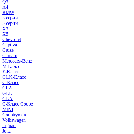
Q3
A4
BMW
3 серии
5 серии
X3
X5
Chevrolet
Captiva
Cruze
Camaro
Mercedes-Benz
M-Класс
E-Класс
GLK-Класс
C-Класс
CLA
GLE
GLA
C-Класс Coupe
MINI
Countryman
Volkswagen
Tiguan
Jetta