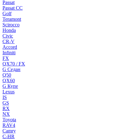
Passat
Passat CC
Golf
Teramont
Scirocco
Honda
Civic
CR-V
Accord
Infiniti
FX
QX70 / FX
G Cедан
Q50
QX60
G Купе
Lexus
IS
GS
RX
NX
Toyota
RAV4
Camry
C-HR