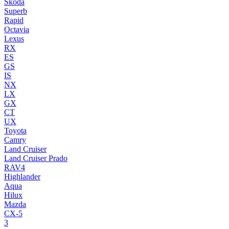
Skoda
Superb
Rapid
Octavia
Lexus
RX
ES
GS
IS
NX
LX
GX
CT
UX
Toyota
Camry
Land Cruiser
Land Cruiser Prado
RAV4
Highlander
Aqua
Hilux
Mazda
CX-5
3