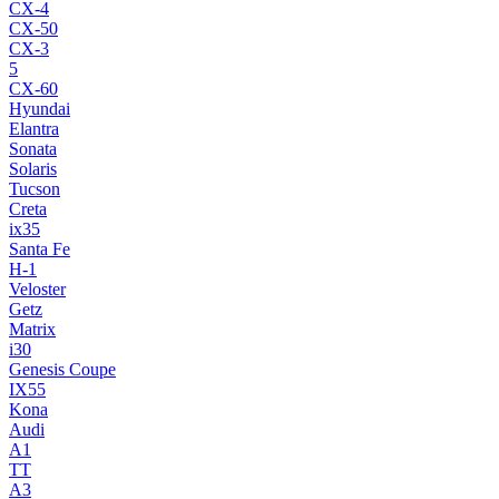
CX-4
CX-50
CX-3
5
CX-60
Hyundai
Elantra
Sonata
Solaris
Tucson
Creta
ix35
Santa Fe
H-1
Veloster
Getz
Matrix
i30
Genesis Coupe
IX55
Kona
Audi
A1
TT
A3