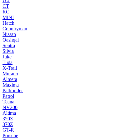
UX
CT
RC
MINI
Hatch
Countryman
Nissan
Qashqai
Sentra
Silvia
Juke
Tiida
X-Trail
Murano
Almera
Maxima
Pathfinder
Patrol
Teana
NV200
Altima
350Z
370Z
GT-R
Porsche