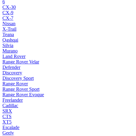
6
CX-30
CX-9
CX-7
Nissan
X-Trail
Teana
Qashqai
Silvia
Murano
Land Rover
Range Rover Velar
Defender
Discovery
Discovery Sport
Range Rover
Range Rover Sport
Range Rover Evoque
Freelander
Cadillac
SRX
CTS
XT5
Escalade
Geely