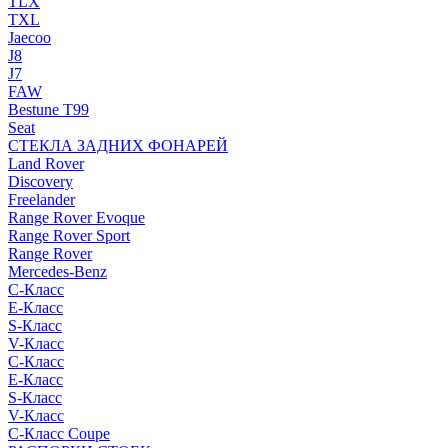
TLX
TXL
Jaecoo
J8
J7
FAW
Bestune T99
Seat
СТЕКЛА ЗАДНИХ ФОНАРЕЙ
Land Rover
Discovery
Freelander
Range Rover Evoque
Range Rover Sport
Range Rover
Mercedes-Benz
C-Класс
E-Класс
S-Класс
V-Класс
C-Класс
E-Класс
S-Класс
V-Класс
C-Класс Coupe