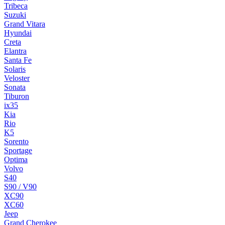
Tribeca
Suzuki
Grand Vitara
Hyundai
Creta
Elantra
Santa Fe
Solaris
Veloster
Sonata
Tiburon
ix35
Kia
Rio
K5
Sorento
Sportage
Optima
Volvo
S40
S90 / V90
XC90
XC60
Jeep
Grand Cherokee