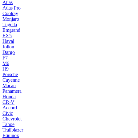
Atlas
Atlas Pro
Coolray
Monjaro
Tugella
Emgrand
EX5
Haval
Jolion
Dargo
F7
M6
H9
Porsche
Cayenne
Macan
Panamera
Honda
CR-V
Accord
Civic
Chevrolet
Tahoe
Trailblazer
Equinox