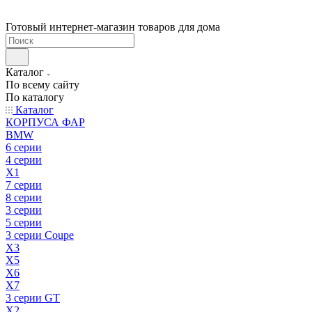
Готовый интернет-магазин товаров для дома
Каталог
По всему сайту
По каталогу
Каталог
КОРПУСА ФАР
BMW
6 серии
4 серии
X1
7 серии
8 серии
3 серии
5 серии
3 серии Coupe
X3
X5
X6
X7
3 серии GT
X2