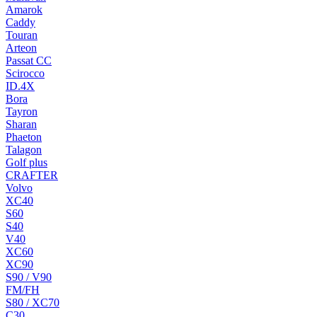
Amarok
Caddy
Touran
Arteon
Passat CC
Scirocco
ID.4X
Bora
Tayron
Sharan
Phaeton
Talagon
Golf plus
CRAFTER
Volvo
XC40
S60
S40
V40
XC60
XC90
S90 / V90
FM/FH
S80 / XC70
C30