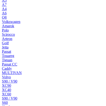
A5
A7
A4
A6
Q8
Volkswagen
Amarok
Polo
Scirocco
Arteon
Golf
Jetta
Passat
Touareg
Tiguan
Passat CC
Caddy
MULTIVAN
Volvo
S90 / V90
XC90
XC40
XC60
S90 / V90
S60