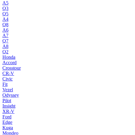
A5
Q3
Q5
A4
Q8
A6
A7
Q7
A8
Q2
Honda
Accord
Crosstour
CR-V
Civic
Fit
Vezel
Odyssey
Pilot
Insight
XR-V
Ford
Edge
Kuga
Mondeo