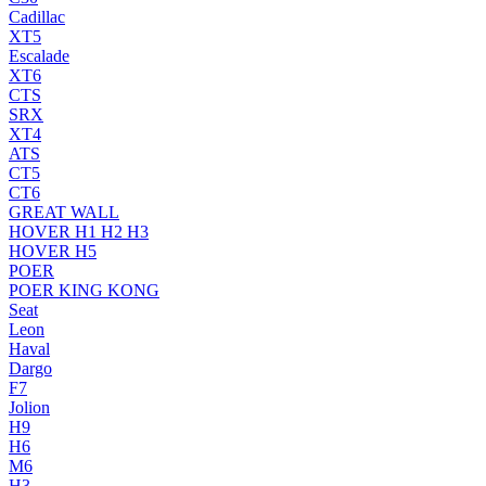
Cadillac
XT5
Escalade
XT6
CTS
SRX
XT4
ATS
CT5
CT6
GREAT WALL
HOVER H1 H2 H3
HOVER H5
POER
POER KING KONG
Seat
Leon
Haval
Dargo
F7
Jolion
H9
H6
M6
H3