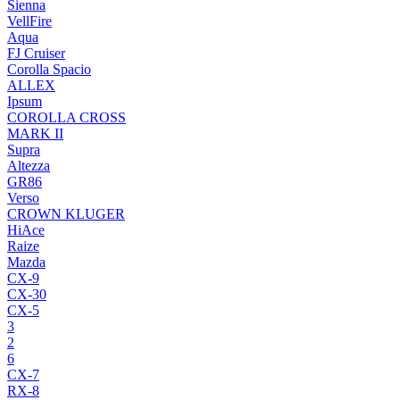
Sienna
VellFire
Aqua
FJ Cruiser
Corolla Spacio
ALLEX
Ipsum
COROLLA CROSS
MARK II
Supra
Altezza
GR86
Verso
CROWN KLUGER
HiAce
Raize
Mazda
CX-9
CX-30
CX-5
3
2
6
CX-7
RX-8