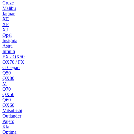
Cruze
Malibu
Jaguar
XE
XF
XJ
Opel
Insignia
Astra
Infiniti
EX / QX50
QX70 / FX
G Cедан
Q50
QX80
M
Q70
QX56
Q60
QX60
Mitsubishi
Outlander
Pajero
Kia
Optima