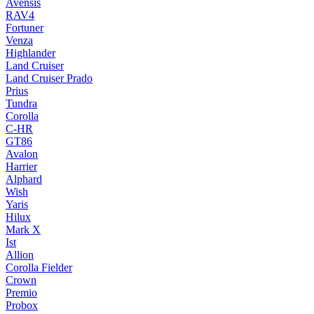
Avensis
RAV4
Fortuner
Venza
Highlander
Land Cruiser
Land Cruiser Prado
Prius
Tundra
Corolla
C-HR
GT86
Avalon
Harrier
Alphard
Wish
Yaris
Hilux
Mark X
Ist
Allion
Corolla Fielder
Crown
Premio
Probox