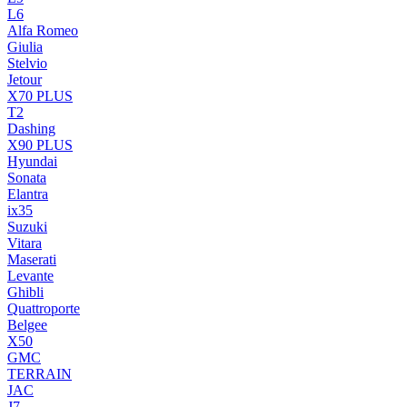
L6
Alfa Romeo
Giulia
Stelvio
Jetour
X70 PLUS
T2
Dashing
X90 PLUS
Hyundai
Sonata
Elantra
ix35
Suzuki
Vitara
Maserati
Levante
Ghibli
Quattroporte
Belgee
X50
GMC
TERRAIN
JAC
J7