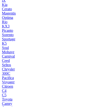
iX
Kia
Cerato
Magentis
Optima
Rio
KX3
Picanto
Sorento
Sportage
K5
Soul
Mohave
Carnival
Ceed
Seltos
Chrysler
300C
Pacifica
Voyager
Citroen
C4
C5
Toyota
Camry