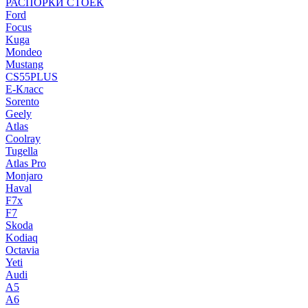
РАСПОРКИ СТОЕК
Ford
Focus
Kuga
Mondeo
Mustang
CS55PLUS
E-Класс
Sorento
Geely
Atlas
Coolray
Tugella
Atlas Pro
Monjaro
Haval
F7x
F7
Skoda
Kodiaq
Octavia
Yeti
Audi
A5
A6