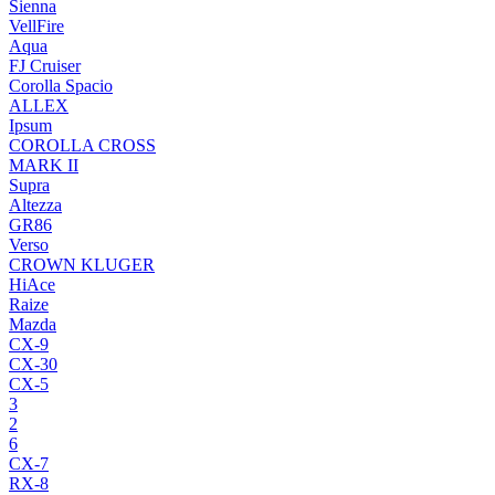
Sienna
VellFire
Aqua
FJ Cruiser
Corolla Spacio
ALLEX
Ipsum
COROLLA CROSS
MARK II
Supra
Altezza
GR86
Verso
CROWN KLUGER
HiAce
Raize
Mazda
CX-9
CX-30
CX-5
3
2
6
CX-7
RX-8