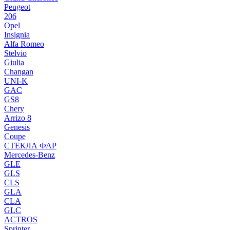
Peugeot
206
Opel
Insignia
Alfa Romeo
Stelvio
Giulia
Changan
UNI-K
GAC
GS8
Chery
Arrizo 8
Genesis
Coupe
СТЕКЛА ФАР
Mercedes-Benz
GLE
GLS
CLS
GLA
CLA
GLC
ACTROS
Sprinter