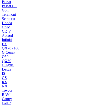
Passat
Passat CC
Golf
Teramont
Scirocco
Honda
Civic
CR-V
Accord
Infiniti
FX
QX70 / FX
G Cедан
Q50
QX60
G Купе
Lexus
IS
GS
RX
NX
Toyota
RAV4
Camry
C-HR