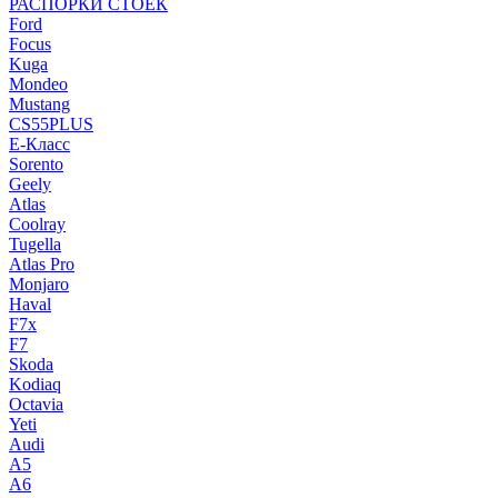
РАСПОРКИ СТОЕК
Ford
Focus
Kuga
Mondeo
Mustang
CS55PLUS
E-Класс
Sorento
Geely
Atlas
Coolray
Tugella
Atlas Pro
Monjaro
Haval
F7x
F7
Skoda
Kodiaq
Octavia
Yeti
Audi
A5
A6