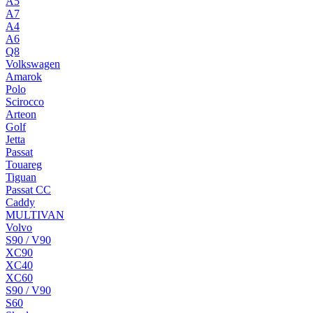
A5
A7
A4
A6
Q8
Volkswagen
Amarok
Polo
Scirocco
Arteon
Golf
Jetta
Passat
Touareg
Tiguan
Passat CC
Caddy
MULTIVAN
Volvo
S90 / V90
XC90
XC40
XC60
S90 / V90
S60