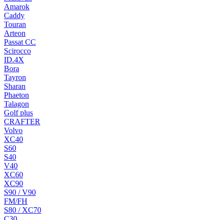
Amarok
Caddy
Touran
Arteon
Passat CC
Scirocco
ID.4X
Bora
Tayron
Sharan
Phaeton
Talagon
Golf plus
CRAFTER
Volvo
XC40
S60
S40
V40
XC60
XC90
S90 / V90
FM/FH
S80 / XC70
C30