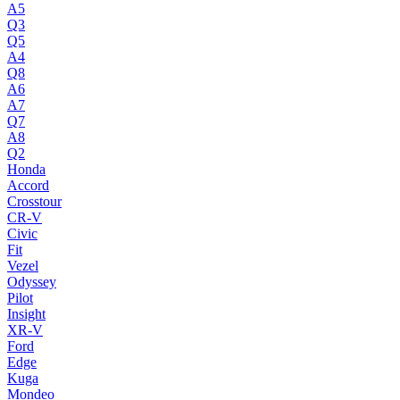
A5
Q3
Q5
A4
Q8
A6
A7
Q7
A8
Q2
Honda
Accord
Crosstour
CR-V
Civic
Fit
Vezel
Odyssey
Pilot
Insight
XR-V
Ford
Edge
Kuga
Mondeo