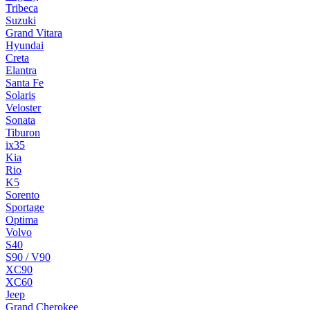
Tribeca
Suzuki
Grand Vitara
Hyundai
Creta
Elantra
Santa Fe
Solaris
Veloster
Sonata
Tiburon
ix35
Kia
Rio
K5
Sorento
Sportage
Optima
Volvo
S40
S90 / V90
XC90
XC60
Jeep
Grand Cherokee