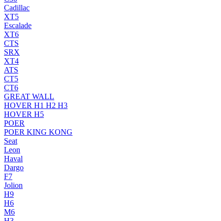
Cadillac
XT5
Escalade
XT6
CTS
SRX
XT4
ATS
CT5
CT6
GREAT WALL
HOVER H1 H2 H3
HOVER H5
POER
POER KING KONG
Seat
Leon
Haval
Dargo
F7
Jolion
H9
H6
M6
H3