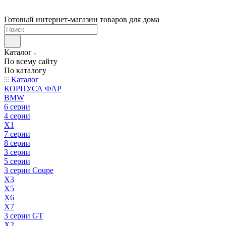
Готовый интернет-магазин товаров для дома
Каталог
По всему сайту
По каталогу
Каталог
КОРПУСА ФАР
BMW
6 серии
4 серии
X1
7 серии
8 серии
3 серии
5 серии
3 серии Coupe
X3
X5
X6
X7
3 серии GT
X2