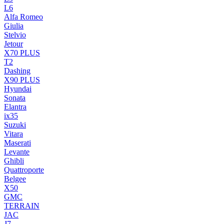
L6
Alfa Romeo
Giulia
Stelvio
Jetour
X70 PLUS
T2
Dashing
X90 PLUS
Hyundai
Sonata
Elantra
ix35
Suzuki
Vitara
Maserati
Levante
Ghibli
Quattroporte
Belgee
X50
GMC
TERRAIN
JAC
J7