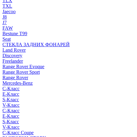
TLX
TXL
Jaecoo
J8
J7
FAW
Bestune T99
Seat
СТЕКЛА ЗАДНИХ ФОНАРЕЙ
Land Rover
Discovery
Freelander
Range Rover Evoque
Range Rover Sport
Range Rover
Mercedes-Benz
C-Класс
E-Класс
S-Класс
V-Класс
C-Класс
E-Класс
S-Класс
V-Класс
C-Класс Coupe