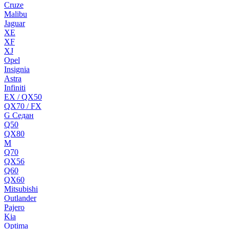
Cruze
Malibu
Jaguar
XE
XF
XJ
Opel
Insignia
Astra
Infiniti
EX / QX50
QX70 / FX
G Cедан
Q50
QX80
M
Q70
QX56
Q60
QX60
Mitsubishi
Outlander
Pajero
Kia
Optima