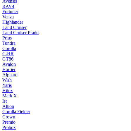
Avensis
RAV4
Fortuner
Venza
Highlander
Land Cruiser
Land Cruiser Prado
Prius
Tundra
Corolla
C-HR
GT86
Avalon
Harrier
Alphard
Wish
Yaris
Hilux
Mark X
Ist
Allion
Corolla Fielder
Crown
Premio
Probox