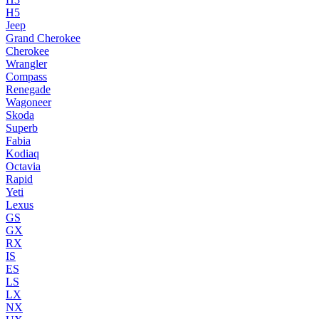
H5
Jeep
Grand Cherokee
Cherokee
Wrangler
Compass
Renegade
Wagoneer
Skoda
Superb
Fabia
Kodiaq
Octavia
Rapid
Yeti
Lexus
GS
GX
RX
IS
ES
LS
LX
NX