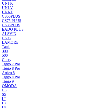
UNI-K
UNI-V
UNI-T
CS55PLUS
CS75 PLUS
CS35PLUS
EADO PLUS
ALSVIN
CS95
LAMORE
Tank
300
500
Chery
Tiggo 7 Pro
Tiggo 8 Pro
Arrizo 8
Tiggo 4 Pro
Tiggo 9
OMODA
C5
S5
LI
L7
L9