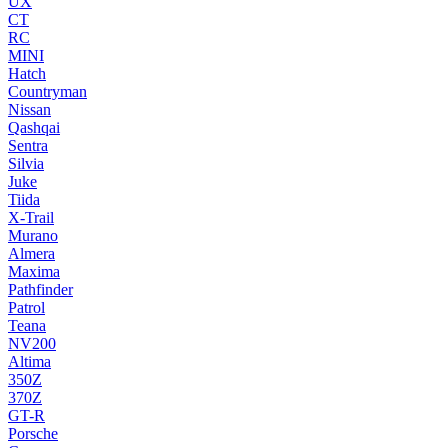
UX
CT
RC
MINI
Hatch
Countryman
Nissan
Qashqai
Sentra
Silvia
Juke
Tiida
X-Trail
Murano
Almera
Maxima
Pathfinder
Patrol
Teana
NV200
Altima
350Z
370Z
GT-R
Porsche