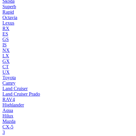
Skoda
Superb
Rapid
Octavia
Lexus
RX
ES
GS
IS
NX
LX
GX
CT
UX
Toyota
Camry
Land Cruiser
Land Cruiser Prado
RAV4
Highlander
Aqua
Hilux
Mazda
CX-5
3