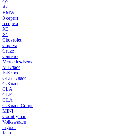
Q3
A4
BMW
3 серии
5 серии
X3
X5
Chevrolet
Captiva
Cruze
Camaro
Mercedes-Benz
M-Класс
E-Класс
GLK-Класс
C-Класс
CLA
GLE
GLA
C-Класс Coupe
MINI
Countryman
Volkswagen
Tiguan
Jetta