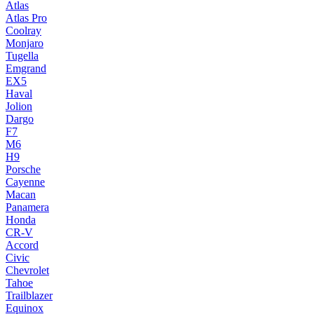
Atlas
Atlas Pro
Coolray
Monjaro
Tugella
Emgrand
EX5
Haval
Jolion
Dargo
F7
M6
H9
Porsche
Cayenne
Macan
Panamera
Honda
CR-V
Accord
Civic
Chevrolet
Tahoe
Trailblazer
Equinox