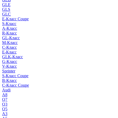
GLE
GLS
GLC
E-Класс Coupe
S-Класс
A-Класс
R-Класс
GL-Класс
M-Класс
C-Класс
E-Класс
GLK-Класс
G-Класс
V-Класс
Sprinter
S-Класс Сoupe
B-Класс
C-Класс Coupe
Audi
A8
Q7
Q3
Q5
A3