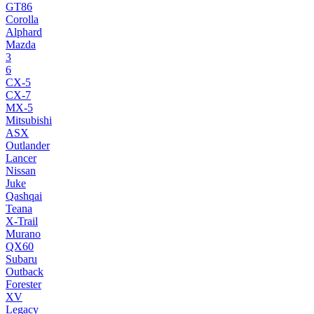
GT86
Corolla
Alphard
Mazda
3
6
CX-5
CX-7
MX-5
Mitsubishi
ASX
Outlander
Lancer
Nissan
Juke
Qashqai
Teana
X-Trail
Murano
QX60
Subaru
Outback
Forester
XV
Legacy