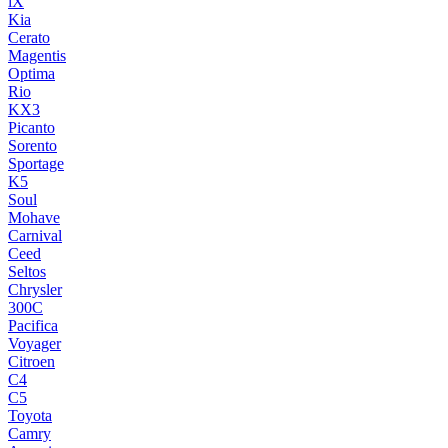
iX
Kia
Cerato
Magentis
Optima
Rio
KX3
Picanto
Sorento
Sportage
K5
Soul
Mohave
Carnival
Ceed
Seltos
Chrysler
300C
Pacifica
Voyager
Citroen
C4
C5
Toyota
Camry