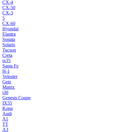
CX-4
CX-50
CX-3
5
CX-60
Hyundai
Elantra
Sonata
Solaris
Tucson
Creta
ix35
Santa Fe
H-1
Veloster
Getz
Matrix
i30
Genesis Coupe
IX55
Kona
Audi
A1
TT
A3