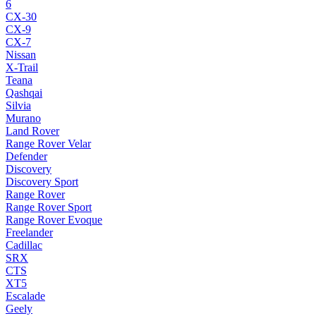
6
CX-30
CX-9
CX-7
Nissan
X-Trail
Teana
Qashqai
Silvia
Murano
Land Rover
Range Rover Velar
Defender
Discovery
Discovery Sport
Range Rover
Range Rover Sport
Range Rover Evoque
Freelander
Cadillac
SRX
CTS
XT5
Escalade
Geely