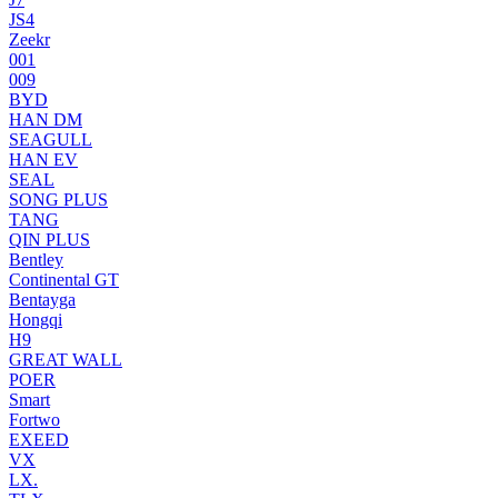
JS4
Zeekr
001
009
BYD
HAN DM
SEAGULL
HAN EV
SEAL
SONG PLUS
TANG
QIN PLUS
Bentley
Continental GT
Bentayga
Hongqi
H9
GREAT WALL
POER
Smart
Fortwo
EXEED
VX
LX.