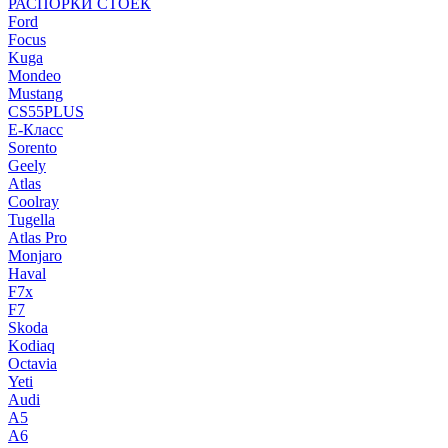
РАСПОРКИ СТОЕК
Ford
Focus
Kuga
Mondeo
Mustang
CS55PLUS
E-Класс
Sorento
Geely
Atlas
Coolray
Tugella
Atlas Pro
Monjaro
Haval
F7x
F7
Skoda
Kodiaq
Octavia
Yeti
Audi
A5
A6