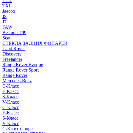
TLX
TXL
Jaecoo
J8
J7
FAW
Bestune T99
Seat
СТЕКЛА ЗАДНИХ ФОНАРЕЙ
Land Rover
Discovery
Freelander
Range Rover Evoque
Range Rover Sport
Range Rover
Mercedes-Benz
C-Класс
E-Класс
S-Класс
V-Класс
C-Класс
E-Класс
S-Класс
V-Класс
C-Класс Coupe