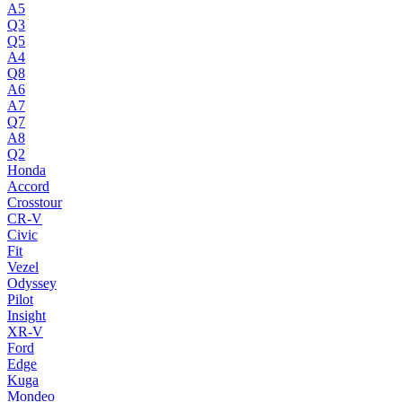
A5
Q3
Q5
A4
Q8
A6
A7
Q7
A8
Q2
Honda
Accord
Crosstour
CR-V
Civic
Fit
Vezel
Odyssey
Pilot
Insight
XR-V
Ford
Edge
Kuga
Mondeo