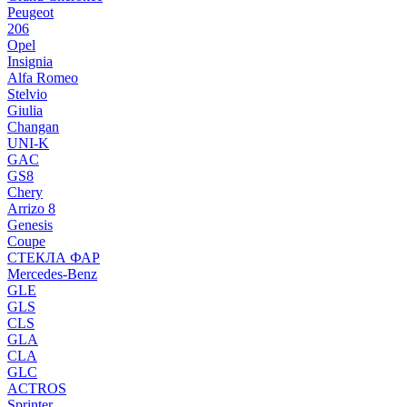
Peugeot
206
Opel
Insignia
Alfa Romeo
Stelvio
Giulia
Changan
UNI-K
GAC
GS8
Chery
Arrizo 8
Genesis
Coupe
СТЕКЛА ФАР
Mercedes-Benz
GLE
GLS
CLS
GLA
CLA
GLC
ACTROS
Sprinter