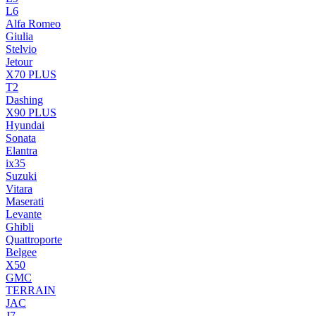
L6
Alfa Romeo
Giulia
Stelvio
Jetour
X70 PLUS
T2
Dashing
X90 PLUS
Hyundai
Sonata
Elantra
ix35
Suzuki
Vitara
Maserati
Levante
Ghibli
Quattroporte
Belgee
X50
GMC
TERRAIN
JAC
J7