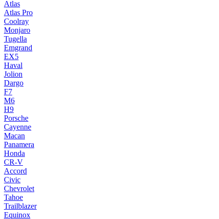
Atlas
Atlas Pro
Coolray
Monjaro
Tugella
Emgrand
EX5
Haval
Jolion
Dargo
F7
M6
H9
Porsche
Cayenne
Macan
Panamera
Honda
CR-V
Accord
Civic
Chevrolet
Tahoe
Trailblazer
Equinox