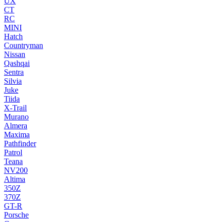
UX
CT
RC
MINI
Hatch
Countryman
Nissan
Qashqai
Sentra
Silvia
Juke
Tiida
X-Trail
Murano
Almera
Maxima
Pathfinder
Patrol
Teana
NV200
Altima
350Z
370Z
GT-R
Porsche