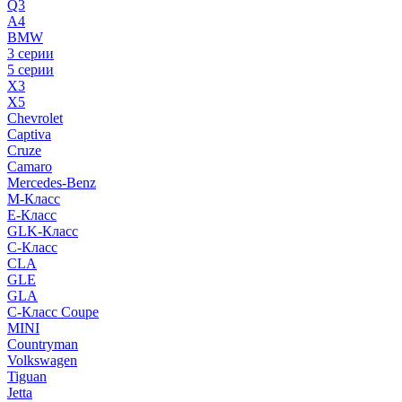
Q3
A4
BMW
3 серии
5 серии
X3
X5
Chevrolet
Captiva
Cruze
Camaro
Mercedes-Benz
M-Класс
E-Класс
GLK-Класс
C-Класс
CLA
GLE
GLA
C-Класс Coupe
MINI
Countryman
Volkswagen
Tiguan
Jetta