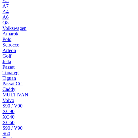
A5
A7
A4
A6
Q8
Volkswagen
Amarok
Polo
Scirocco
Arteon
Golf
Jetta
Passat
Touareg
Tiguan
Passat CC
Caddy
MULTIVAN
Volvo
S90 / V90
XC90
XC40
XC60
S90 / V90
S60