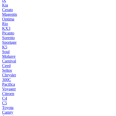
iX
Kia
Cerato
Magentis
Optima
Rio
KX3
Picanto
Sorento
Sportage
K5
Soul
Mohave
Carnival
Ceed
Seltos
Chrysler
300C
Pacifica
Voyager
Citroen
C4
C5
Toyota
Camry