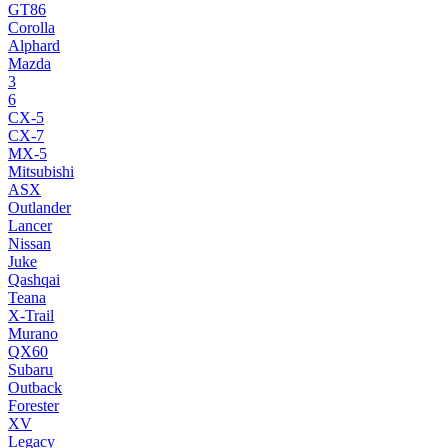
GT86
Corolla
Alphard
Mazda
3
6
CX-5
CX-7
MX-5
Mitsubishi
ASX
Outlander
Lancer
Nissan
Juke
Qashqai
Teana
X-Trail
Murano
QX60
Subaru
Outback
Forester
XV
Legacy