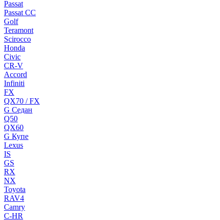
Passat
Passat CC
Golf
Teramont
Scirocco
Honda
Civic
CR-V
Accord
Infiniti
FX
QX70 / FX
G Cедан
Q50
QX60
G Купе
Lexus
IS
GS
RX
NX
Toyota
RAV4
Camry
C-HR