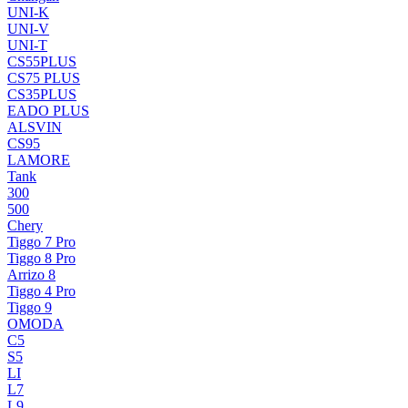
UNI-K
UNI-V
UNI-T
CS55PLUS
CS75 PLUS
CS35PLUS
EADO PLUS
ALSVIN
CS95
LAMORE
Tank
300
500
Chery
Tiggo 7 Pro
Tiggo 8 Pro
Arrizo 8
Tiggo 4 Pro
Tiggo 9
OMODA
C5
S5
LI
L7
L9