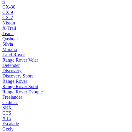
6
CX-30
CX-9
CX-7
Nissan
X-Trail
Teana
Qashqai
Silvia
Murano
Land Rover
Range Rover Velar
Defender
Discovery
Discovery Sport
Range Rover
Range Rover Sport
Range Rover Evoque
Freelander
Cadillac
SRX
CTS
XT5
Escalade
Geely