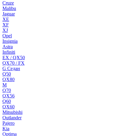
Cruze
Malibu
Jaguar
XE
XF
XJ
Opel
Insignia
Astra
Infiniti
EX / QX50
QX70 / FX
G Cедан
Q50
QX80
M
Q70
QX56
Q60
QX60
Mitsubishi
Outlander
Pajero
Kia
Optima