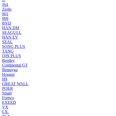
JS4
Zeekr
001
009
BYD
HAN DM
SEAGULL
HAN EV
SEAL
SONG PLUS
TANG
QIN PLUS
Bentley
Continental GT
Bentayga
Hongqi
H9
GREAT WALL
POER
Smart
Fortwo
EXEED
VX
LX.