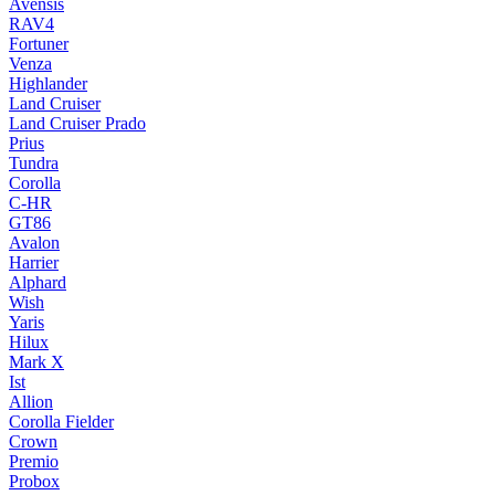
Avensis
RAV4
Fortuner
Venza
Highlander
Land Cruiser
Land Cruiser Prado
Prius
Tundra
Corolla
C-HR
GT86
Avalon
Harrier
Alphard
Wish
Yaris
Hilux
Mark X
Ist
Allion
Corolla Fielder
Crown
Premio
Probox