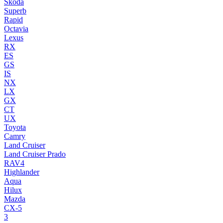
Skoda
Superb
Rapid
Octavia
Lexus
RX
ES
GS
IS
NX
LX
GX
CT
UX
Toyota
Camry
Land Cruiser
Land Cruiser Prado
RAV4
Highlander
Aqua
Hilux
Mazda
CX-5
3