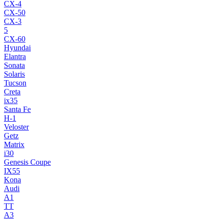
CX-4
CX-50
CX-3
5
CX-60
Hyundai
Elantra
Sonata
Solaris
Tucson
Creta
ix35
Santa Fe
H-1
Veloster
Getz
Matrix
i30
Genesis Coupe
IX55
Kona
Audi
A1
TT
A3