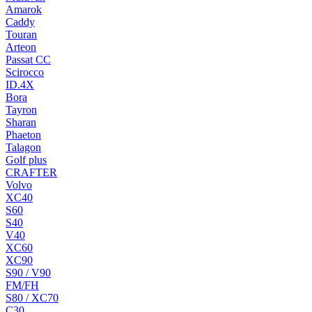
Amarok
Caddy
Touran
Arteon
Passat CC
Scirocco
ID.4X
Bora
Tayron
Sharan
Phaeton
Talagon
Golf plus
CRAFTER
Volvo
XC40
S60
S40
V40
XC60
XC90
S90 / V90
FM/FH
S80 / XC70
C30