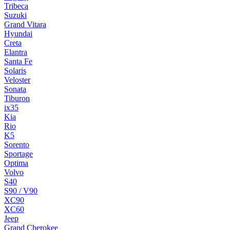
Tribeca
Suzuki
Grand Vitara
Hyundai
Creta
Elantra
Santa Fe
Solaris
Veloster
Sonata
Tiburon
ix35
Kia
Rio
K5
Sorento
Sportage
Optima
Volvo
S40
S90 / V90
XC90
XC60
Jeep
Grand Cherokee