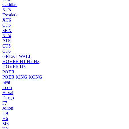
Cadillac
XT5
Escalade
XT6
CTS
SRX
XT4
ATS
CT5
CT6
GREAT WALL
HOVER H1 H2 H3
HOVER H5
POER
POER KING KONG
Seat
Leon
Haval
Dargo
F7
Jolion
H9
H6
M6
H3