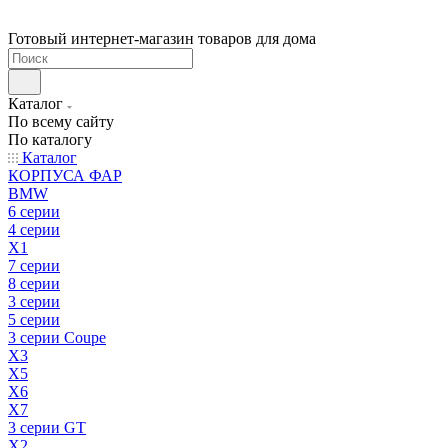
Готовый интернет-магазин товаров для дома
Каталог
По всему сайту
По каталогу
Каталог
КОРПУСА ФАР
BMW
6 серии
4 серии
X1
7 серии
8 серии
3 серии
5 серии
3 серии Coupe
X3
X5
X6
X7
3 серии GT
X2