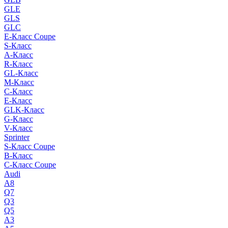
GLE
GLS
GLC
E-Класс Coupe
S-Класс
A-Класс
R-Класс
GL-Класс
M-Класс
C-Класс
E-Класс
GLK-Класс
G-Класс
V-Класс
Sprinter
S-Класс Сoupe
B-Класс
C-Класс Coupe
Audi
A8
Q7
Q3
Q5
A3