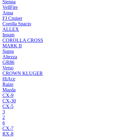
Sienna
VellFire
Aqua
FJ Cruiser
Corolla Spacio
ALLEX
Ipsum
COROLLA CROSS
MARK II
Supra
Altezza
GR86
Verso
CROWN KLUGER
HiAce
Raize
Mazda
CX-9
CX-30
CX-5
3
2
6
CX-7
RX-8