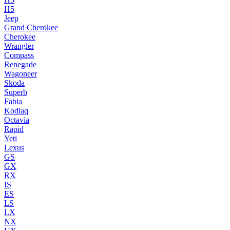
H5
Jeep
Grand Cherokee
Cherokee
Wrangler
Compass
Renegade
Wagoneer
Skoda
Superb
Fabia
Kodiaq
Octavia
Rapid
Yeti
Lexus
GS
GX
RX
IS
ES
LS
LX
NX