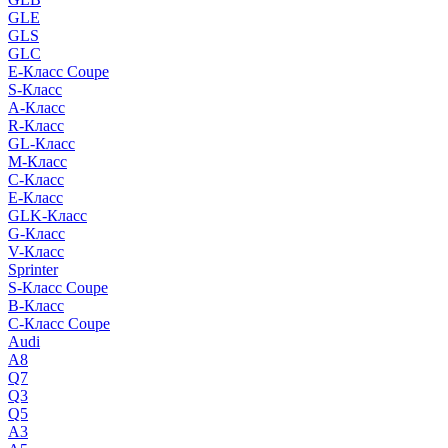
GLE
GLS
GLC
E-Класс Coupe
S-Класс
A-Класс
R-Класс
GL-Класс
M-Класс
C-Класс
E-Класс
GLK-Класс
G-Класс
V-Класс
Sprinter
S-Класс Сoupe
B-Класс
C-Класс Coupe
Audi
A8
Q7
Q3
Q5
A3