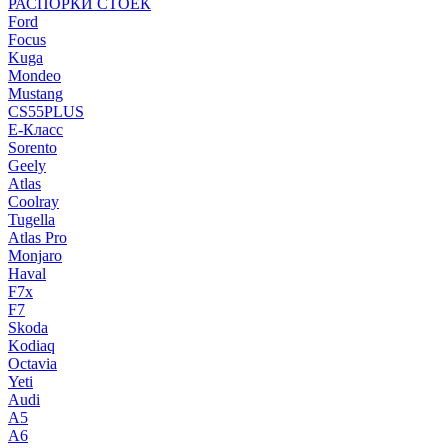
РАСПОРКИ СТОЕК
Ford
Focus
Kuga
Mondeo
Mustang
CS55PLUS
E-Класс
Sorento
Geely
Atlas
Coolray
Tugella
Atlas Pro
Monjaro
Haval
F7x
F7
Skoda
Kodiaq
Octavia
Yeti
Audi
A5
A6