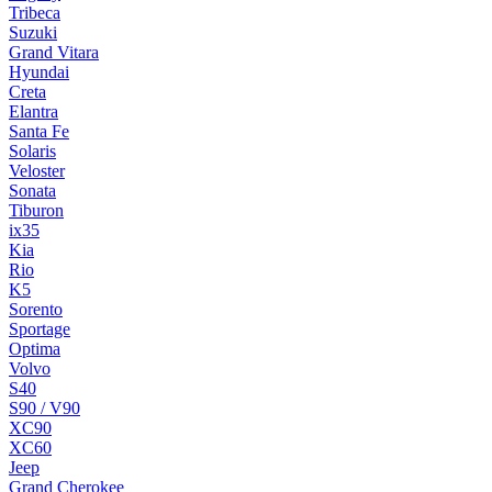
Tribeca
Suzuki
Grand Vitara
Hyundai
Creta
Elantra
Santa Fe
Solaris
Veloster
Sonata
Tiburon
ix35
Kia
Rio
K5
Sorento
Sportage
Optima
Volvo
S40
S90 / V90
XC90
XC60
Jeep
Grand Cherokee