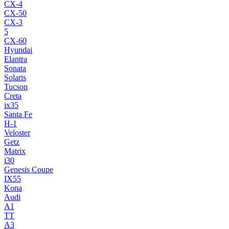
CX-4
CX-50
CX-3
5
CX-60
Hyundai
Elantra
Sonata
Solaris
Tucson
Creta
ix35
Santa Fe
H-1
Veloster
Getz
Matrix
i30
Genesis Coupe
IX55
Kona
Audi
A1
TT
A3