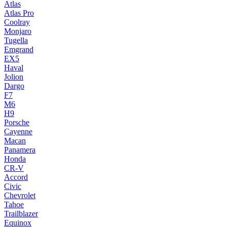
Atlas
Atlas Pro
Coolray
Monjaro
Tugella
Emgrand
EX5
Haval
Jolion
Dargo
F7
M6
H9
Porsche
Cayenne
Macan
Panamera
Honda
CR-V
Accord
Civic
Chevrolet
Tahoe
Trailblazer
Equinox