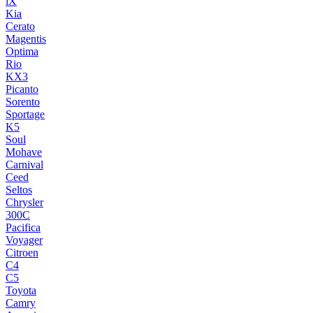
iX
Kia
Cerato
Magentis
Optima
Rio
KX3
Picanto
Sorento
Sportage
K5
Soul
Mohave
Carnival
Ceed
Seltos
Chrysler
300C
Pacifica
Voyager
Citroen
C4
C5
Toyota
Camry