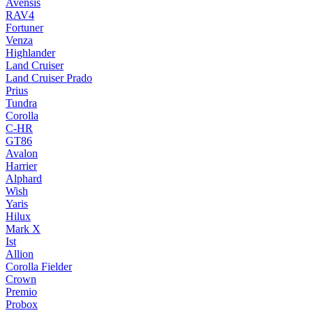
Avensis
RAV4
Fortuner
Venza
Highlander
Land Cruiser
Land Cruiser Prado
Prius
Tundra
Corolla
C-HR
GT86
Avalon
Harrier
Alphard
Wish
Yaris
Hilux
Mark X
Ist
Allion
Corolla Fielder
Crown
Premio
Probox