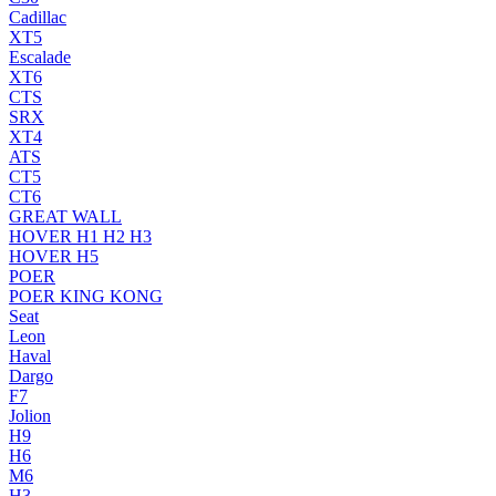
Cadillac
XT5
Escalade
XT6
CTS
SRX
XT4
ATS
CT5
CT6
GREAT WALL
HOVER H1 H2 H3
HOVER H5
POER
POER KING KONG
Seat
Leon
Haval
Dargo
F7
Jolion
H9
H6
M6
H3