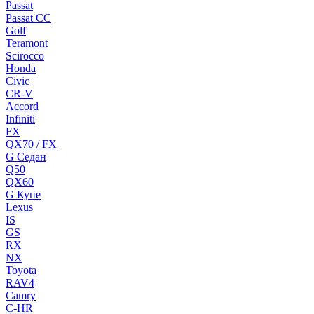
Passat
Passat CC
Golf
Teramont
Scirocco
Honda
Civic
CR-V
Accord
Infiniti
FX
QX70 / FX
G Cедан
Q50
QX60
G Купе
Lexus
IS
GS
RX
NX
Toyota
RAV4
Camry
C-HR