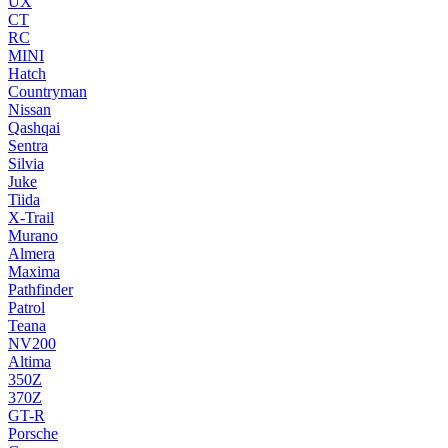
UX
CT
RC
MINI
Hatch
Countryman
Nissan
Qashqai
Sentra
Silvia
Juke
Tiida
X-Trail
Murano
Almera
Maxima
Pathfinder
Patrol
Teana
NV200
Altima
350Z
370Z
GT-R
Porsche