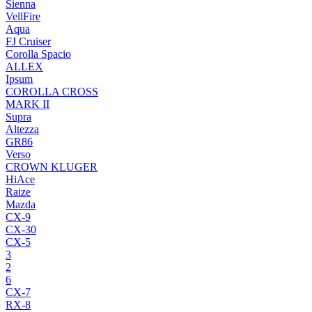
Sienna
VellFire
Aqua
FJ Cruiser
Corolla Spacio
ALLEX
Ipsum
COROLLA CROSS
MARK II
Supra
Altezza
GR86
Verso
CROWN KLUGER
HiAce
Raize
Mazda
CX-9
CX-30
CX-5
3
2
6
CX-7
RX-8