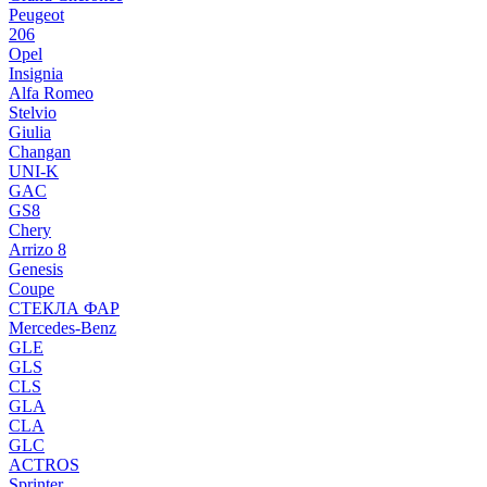
Peugeot
206
Opel
Insignia
Alfa Romeo
Stelvio
Giulia
Changan
UNI-K
GAC
GS8
Chery
Arrizo 8
Genesis
Coupe
СТЕКЛА ФАР
Mercedes-Benz
GLE
GLS
CLS
GLA
CLA
GLC
ACTROS
Sprinter