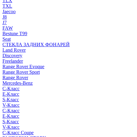
TLX
TXL
Jaecoo
J8
J7
FAW
Bestune T99
Seat
СТЕКЛА ЗАДНИХ ФОНАРЕЙ
Land Rover
Discovery
Freelander
Range Rover Evoque
Range Rover Sport
Range Rover
Mercedes-Benz
C-Класс
E-Класс
S-Класс
V-Класс
C-Класс
E-Класс
S-Класс
V-Класс
C-Класс Coupe