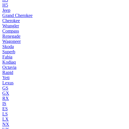
H5
Jeep
Grand Cherokee
Cherokee
Wrangler
Compass
Renegade
Wagoneer
Skoda
Superb
Fabia
Kodiaq
Octavia
Rapid
Yeti
Lexus
GS
GX
RX
IS
ES
LS
LX
NX