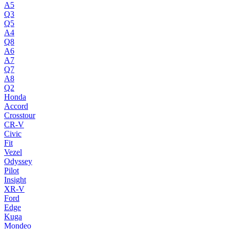
A5
Q3
Q5
A4
Q8
A6
A7
Q7
A8
Q2
Honda
Accord
Crosstour
CR-V
Civic
Fit
Vezel
Odyssey
Pilot
Insight
XR-V
Ford
Edge
Kuga
Mondeo