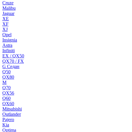
Cruze
Malibu
Jaguar
XE
XF
XJ
Opel
Insignia
Astra
Infiniti
EX / QX50
QX70 / FX
G Cедан
Q50
QX80
M
Q70
QX56
Q60
QX60
Mitsubishi
Outlander
Pajero
Kia
Optima