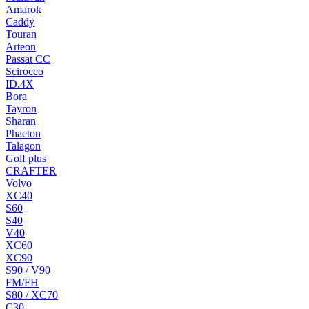
Amarok
Caddy
Touran
Arteon
Passat CC
Scirocco
ID.4X
Bora
Tayron
Sharan
Phaeton
Talagon
Golf plus
CRAFTER
Volvo
XC40
S60
S40
V40
XC60
XC90
S90 / V90
FM/FH
S80 / XC70
C30