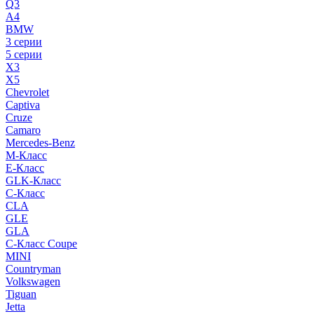
Q3
A4
BMW
3 серии
5 серии
X3
X5
Chevrolet
Captiva
Cruze
Camaro
Mercedes-Benz
M-Класс
E-Класс
GLK-Класс
C-Класс
CLA
GLE
GLA
C-Класс Coupe
MINI
Countryman
Volkswagen
Tiguan
Jetta