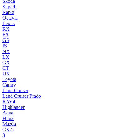
Skoda
Superb
Rapid
Octavia
Lexus
RX
ES
GS
IS
NX
LX
GX
CT
UX
Toyota
Camry
Land Cruiser
Land Cruiser Prado
RAV4
Highlander
Aqua
Hilux
Mazda
CX-5
3