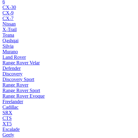
6
CX-30
CX-9
CX-7
Nissan
X-Trail
Teana
Qashqai
Silvia
Murano
Land Rover
Range Rover Velar
Defender
Discovery
Discovery Sport
Range Rover
Range Rover Sport
Range Rover Evoque
Freelander
Cadillac
SRX
CTS
XT5
Escalade
Geely