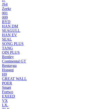
JS4
Zeekr
001
009
BYD
HAN DM
SEAGULL
HAN EV
SEAL
SONG PLUS
TANG
QIN PLUS
Bentley
Continental GT
Bentayga
Hongqi
H9
GREAT WALL
POER
Smart
Fortwo
EXEED
VX
LX.