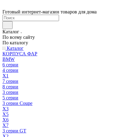
Готовый интернет-магазин товаров для дома
Каталог
По всему сайту
По каталогу
Каталог
КОРПУСА ФАР
BMW
6 серии
4 серии
X1
7 серии
8 серии
3 серии
5 серии
3 серии Coupe
X3
X5
X6
X7
3 серии GT
X2