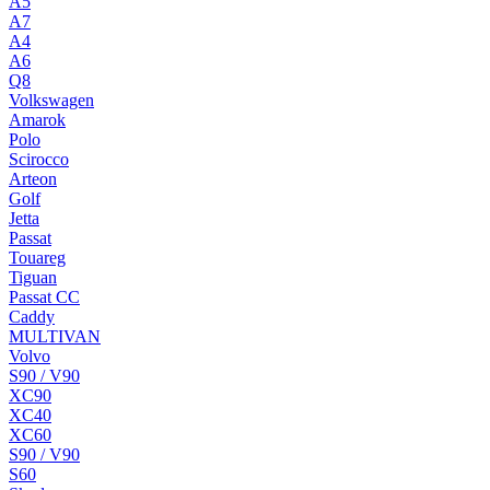
A5
A7
A4
A6
Q8
Volkswagen
Amarok
Polo
Scirocco
Arteon
Golf
Jetta
Passat
Touareg
Tiguan
Passat CC
Caddy
MULTIVAN
Volvo
S90 / V90
XC90
XC40
XC60
S90 / V90
S60