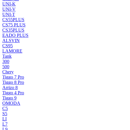
UNI-K
UNI-V
UNI-T
CS55PLUS
CS75 PLUS
CS35PLUS
EADO PLUS
ALSVIN
CS95
LAMORE
Tank
300
500
Chery
Tiggo 7 Pro
Tiggo 8 Pro
Arrizo 8
Tiggo 4 Pro
Tiggo 9
OMODA
C5
S5
LI
L7
L9