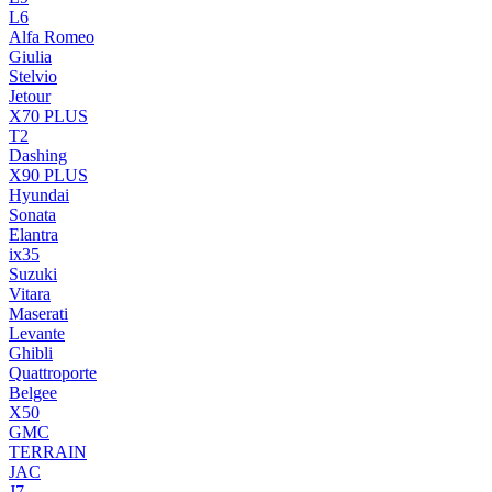
L6
Alfa Romeo
Giulia
Stelvio
Jetour
X70 PLUS
T2
Dashing
X90 PLUS
Hyundai
Sonata
Elantra
ix35
Suzuki
Vitara
Maserati
Levante
Ghibli
Quattroporte
Belgee
X50
GMC
TERRAIN
JAC
J7