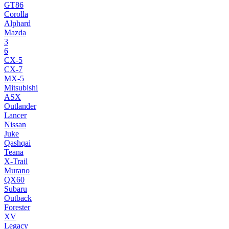
GT86
Corolla
Alphard
Mazda
3
6
CX-5
CX-7
MX-5
Mitsubishi
ASX
Outlander
Lancer
Nissan
Juke
Qashqai
Teana
X-Trail
Murano
QX60
Subaru
Outback
Forester
XV
Legacy