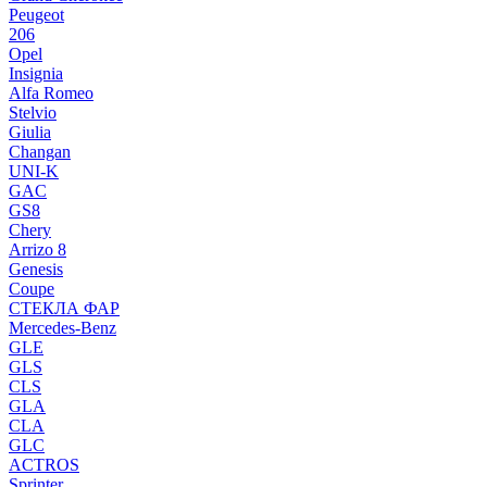
Peugeot
206
Opel
Insignia
Alfa Romeo
Stelvio
Giulia
Changan
UNI-K
GAC
GS8
Chery
Arrizo 8
Genesis
Coupe
СТЕКЛА ФАР
Mercedes-Benz
GLE
GLS
CLS
GLA
CLA
GLC
ACTROS
Sprinter