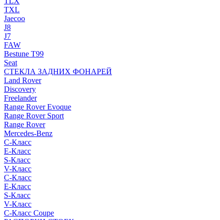
TLX
TXL
Jaecoo
J8
J7
FAW
Bestune T99
Seat
СТЕКЛА ЗАДНИХ ФОНАРЕЙ
Land Rover
Discovery
Freelander
Range Rover Evoque
Range Rover Sport
Range Rover
Mercedes-Benz
C-Класс
E-Класс
S-Класс
V-Класс
C-Класс
E-Класс
S-Класс
V-Класс
C-Класс Coupe