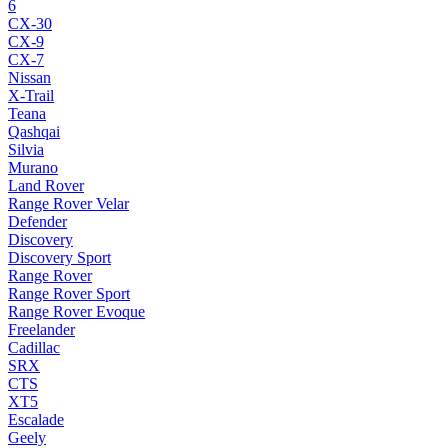
6
CX-30
CX-9
CX-7
Nissan
X-Trail
Teana
Qashqai
Silvia
Murano
Land Rover
Range Rover Velar
Defender
Discovery
Discovery Sport
Range Rover
Range Rover Sport
Range Rover Evoque
Freelander
Cadillac
SRX
CTS
XT5
Escalade
Geely