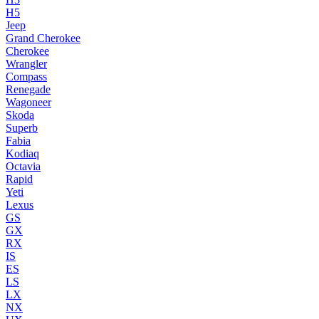
H5
Jeep
Grand Cherokee
Cherokee
Wrangler
Compass
Renegade
Wagoneer
Skoda
Superb
Fabia
Kodiaq
Octavia
Rapid
Yeti
Lexus
GS
GX
RX
IS
ES
LS
LX
NX