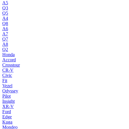
A5
Q3
Q5
A4
Q8
A6
A7
Q7
A8
Q2
Honda
Accord
Crosstour
CR-V
Civic
Fit
Vezel
Odyssey
Pilot
Insight
XR-V
Ford
Edge
Kuga
Mondeo