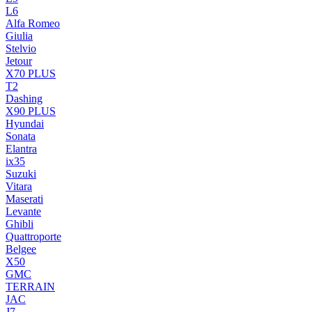
L6
Alfa Romeo
Giulia
Stelvio
Jetour
X70 PLUS
T2
Dashing
X90 PLUS
Hyundai
Sonata
Elantra
ix35
Suzuki
Vitara
Maserati
Levante
Ghibli
Quattroporte
Belgee
X50
GMC
TERRAIN
JAC
J7