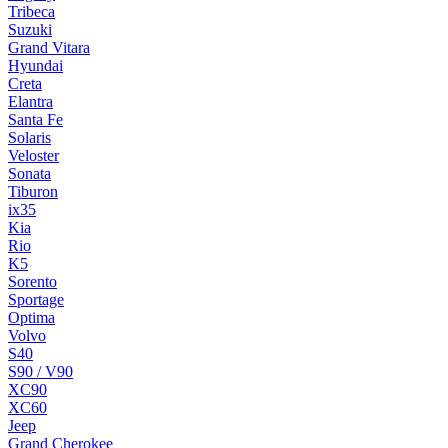
Tribeca
Suzuki
Grand Vitara
Hyundai
Creta
Elantra
Santa Fe
Solaris
Veloster
Sonata
Tiburon
ix35
Kia
Rio
K5
Sorento
Sportage
Optima
Volvo
S40
S90 / V90
XC90
XC60
Jeep
Grand Cherokee