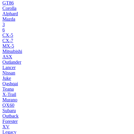
GT86
Corolla
Alphard
Mazda
3
6
CX-5
CX-7
MX-5
Mitsubishi
ASX
Outlander
Lancer
Nissan
Juke
Qashqai
Teana
X-Trail
Murano
QX60
Subaru
Outback
Forester
XV
Legacy