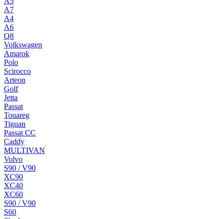
A5
A7
A4
A6
Q8
Volkswagen
Amarok
Polo
Scirocco
Arteon
Golf
Jetta
Passat
Touareg
Tiguan
Passat CC
Caddy
MULTIVAN
Volvo
S90 / V90
XC90
XC40
XC60
S90 / V90
S60