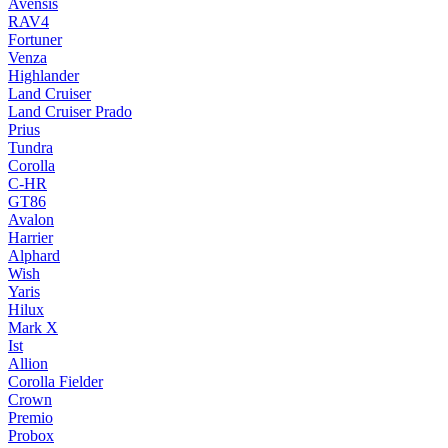
Avensis
RAV4
Fortuner
Venza
Highlander
Land Cruiser
Land Cruiser Prado
Prius
Tundra
Corolla
C-HR
GT86
Avalon
Harrier
Alphard
Wish
Yaris
Hilux
Mark X
Ist
Allion
Corolla Fielder
Crown
Premio
Probox