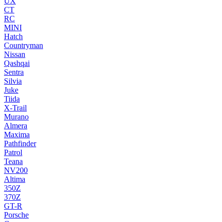
UX
CT
RC
MINI
Hatch
Countryman
Nissan
Qashqai
Sentra
Silvia
Juke
Tiida
X-Trail
Murano
Almera
Maxima
Pathfinder
Patrol
Teana
NV200
Altima
350Z
370Z
GT-R
Porsche