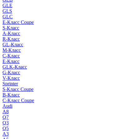
GLE
GLS
GLC
E-Класс Coupe
S-Класс
A-Класс
R-Класс
GL-Класс
M-Класс
C-Класс
E-Класс
GLK-Класс
G-Класс
V-Класс
Sprinter
S-Класс Сoupe
B-Класс
C-Класс Coupe
Audi
A8
Q7
Q3
Q5
A3