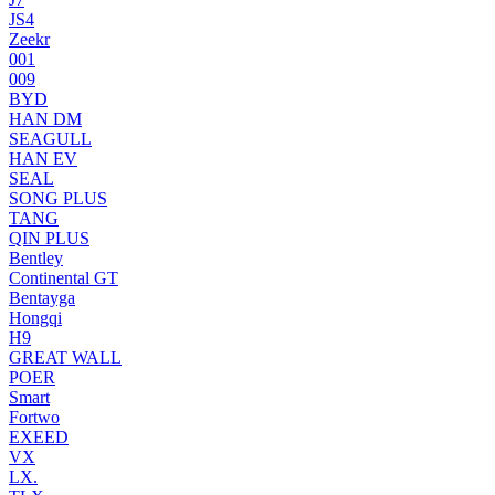
JS4
Zeekr
001
009
BYD
HAN DM
SEAGULL
HAN EV
SEAL
SONG PLUS
TANG
QIN PLUS
Bentley
Continental GT
Bentayga
Hongqi
H9
GREAT WALL
POER
Smart
Fortwo
EXEED
VX
LX.