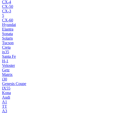
CX-4
CX-50
CX-3
5
CX-60
Hyundai
Elantra
Sonata
Solaris
Tucson
Creta
ix35
Santa Fe
H-1
Veloster
Getz
Matrix
i30
Genesis Coupe
IX55
Kona
Audi
A1
TT
A3