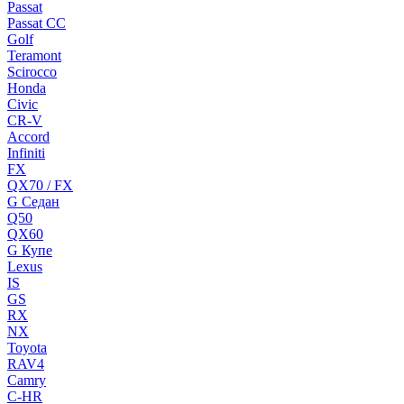
Passat
Passat CC
Golf
Teramont
Scirocco
Honda
Civic
CR-V
Accord
Infiniti
FX
QX70 / FX
G Cедан
Q50
QX60
G Купе
Lexus
IS
GS
RX
NX
Toyota
RAV4
Camry
C-HR