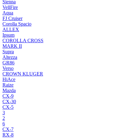
Sienna
VellFire
Aqua
FJ Cruiser
Corolla Spacio
ALLEX
Ipsum
COROLLA CROSS
MARK II
Supra
Altezza
GR86
Verso
CROWN KLUGER
HiAce
Raize
Mazda
CX-9
CX-30
CX-5
3
2
6
CX-7
RX-8