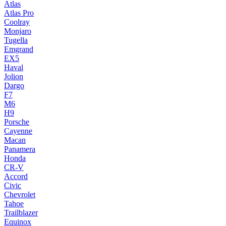
Atlas
Atlas Pro
Coolray
Monjaro
Tugella
Emgrand
EX5
Haval
Jolion
Dargo
F7
M6
H9
Porsche
Cayenne
Macan
Panamera
Honda
CR-V
Accord
Civic
Chevrolet
Tahoe
Trailblazer
Equinox