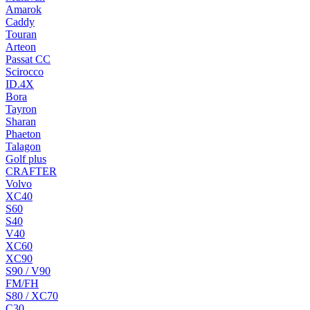
Amarok
Caddy
Touran
Arteon
Passat CC
Scirocco
ID.4X
Bora
Tayron
Sharan
Phaeton
Talagon
Golf plus
CRAFTER
Volvo
XC40
S60
S40
V40
XC60
XC90
S90 / V90
FM/FH
S80 / XC70
C30