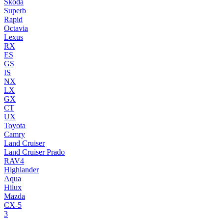
Skoda
Superb
Rapid
Octavia
Lexus
RX
ES
GS
IS
NX
LX
GX
CT
UX
Toyota
Camry
Land Cruiser
Land Cruiser Prado
RAV4
Highlander
Aqua
Hilux
Mazda
CX-5
3