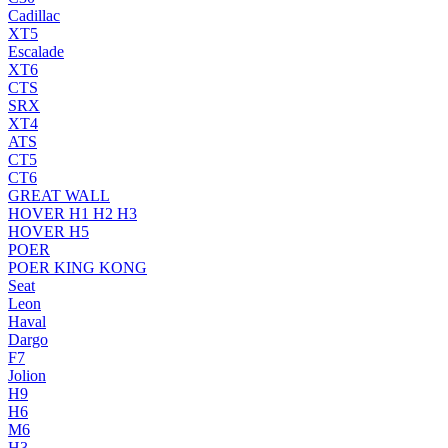
Cadillac
XT5
Escalade
XT6
CTS
SRX
XT4
ATS
CT5
CT6
GREAT WALL
HOVER H1 H2 H3
HOVER H5
POER
POER KING KONG
Seat
Leon
Haval
Dargo
F7
Jolion
H9
H6
M6
H3