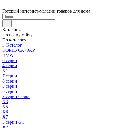
Готовый интернет-магазин товаров для дома
Каталог
По всему сайту
По каталогу
Каталог
КОРПУСА ФАР
BMW
6 серии
4 серии
X1
7 серии
8 серии
3 серии
5 серии
3 серии Coupe
X3
X5
X6
X7
3 серии GT
X2