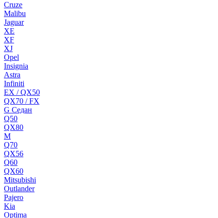
Cruze
Malibu
Jaguar
XE
XF
XJ
Opel
Insignia
Astra
Infiniti
EX / QX50
QX70 / FX
G Cедан
Q50
QX80
M
Q70
QX56
Q60
QX60
Mitsubishi
Outlander
Pajero
Kia
Optima