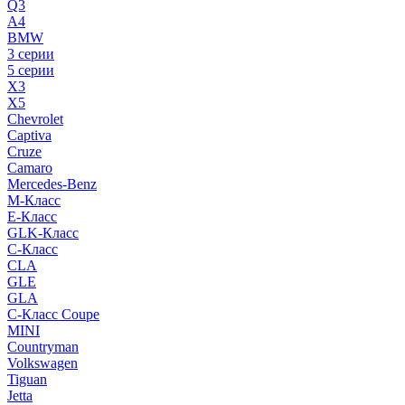
Q3
A4
BMW
3 серии
5 серии
X3
X5
Chevrolet
Captiva
Cruze
Camaro
Mercedes-Benz
M-Класс
E-Класс
GLK-Класс
C-Класс
CLA
GLE
GLA
C-Класс Coupe
MINI
Countryman
Volkswagen
Tiguan
Jetta