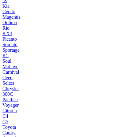
iX
Kia
Cerato
Magentis
Optima
Rio
KX3
Picanto
Sorento
Sportage
K5
Soul
Mohave
Carnival
Ceed
Seltos
Chrysler
300C
Pacifica
Voyager
Citroen
C4
C5
Toyota
Camry