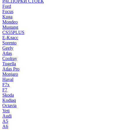
РАСПОРКИ СТОЕК
Ford
Focus
Kuga
Mondeo
Mustang
CS55PLUS
E-Класс
Sorento
Geely
Atlas
Coolray
Tugella
Atlas Pro
Monjaro
Haval
F7x
F7
Skoda
Kodiaq
Octavia
Yeti
Audi
A5
A6