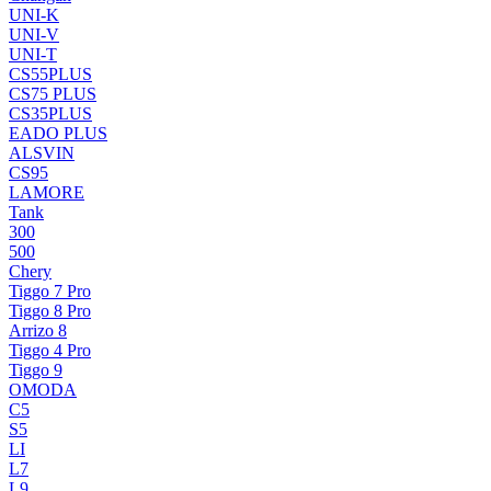
UNI-K
UNI-V
UNI-T
CS55PLUS
CS75 PLUS
CS35PLUS
EADO PLUS
ALSVIN
CS95
LAMORE
Tank
300
500
Chery
Tiggo 7 Pro
Tiggo 8 Pro
Arrizo 8
Tiggo 4 Pro
Tiggo 9
OMODA
C5
S5
LI
L7
L9