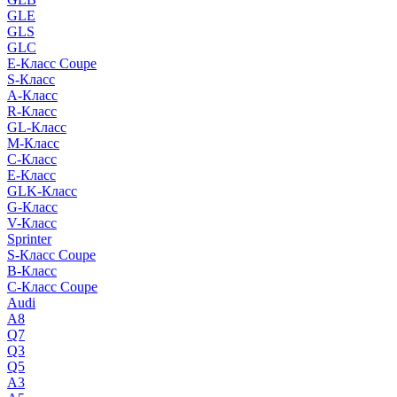
GLE
GLS
GLC
E-Класс Coupe
S-Класс
A-Класс
R-Класс
GL-Класс
M-Класс
C-Класс
E-Класс
GLK-Класс
G-Класс
V-Класс
Sprinter
S-Класс Сoupe
B-Класс
C-Класс Coupe
Audi
A8
Q7
Q3
Q5
A3