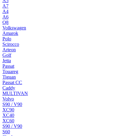
A5
A7
A4
A6
Q8
Volkswagen
Amarok
Polo
Scirocco
Arteon
Golf
Jetta
Passat
Touareg
Tiguan
Passat CC
Caddy
MULTIVAN
Volvo
S90 / V90
XC90
XC40
XC60
S90 / V90
S60