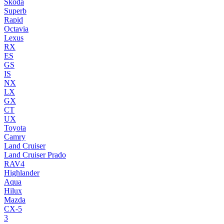
Skoda
Superb
Rapid
Octavia
Lexus
RX
ES
GS
IS
NX
LX
GX
CT
UX
Toyota
Camry
Land Cruiser
Land Cruiser Prado
RAV4
Highlander
Aqua
Hilux
Mazda
CX-5
3