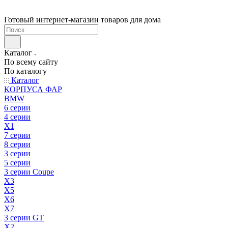
Готовый интернет-магазин товаров для дома
Каталог
По всему сайту
По каталогу
Каталог
КОРПУСА ФАР
BMW
6 серии
4 серии
X1
7 серии
8 серии
3 серии
5 серии
3 серии Coupe
X3
X5
X6
X7
3 серии GT
X2