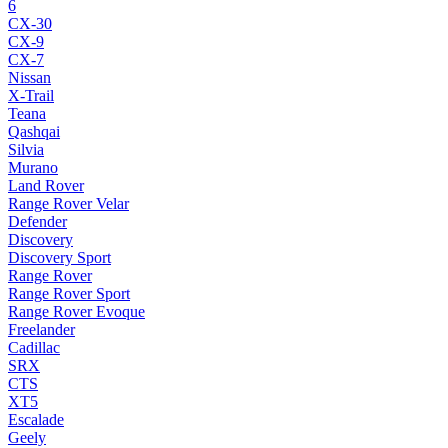
6
CX-30
CX-9
CX-7
Nissan
X-Trail
Teana
Qashqai
Silvia
Murano
Land Rover
Range Rover Velar
Defender
Discovery
Discovery Sport
Range Rover
Range Rover Sport
Range Rover Evoque
Freelander
Cadillac
SRX
CTS
XT5
Escalade
Geely