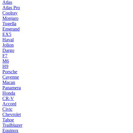
Atlas
Atlas Pro
Coolray
Monjaro
Tugella
Emgrand
EX5
Haval
Jolion
Dargo
F7
M6
H9
Porsche
Cayenne
Macan
Panamera
Honda
CR-V
Accord
Civic
Chevrolet
Tahoe
Trailblazer
Equinox