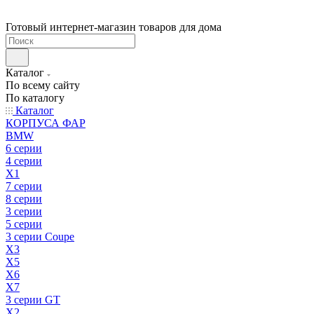
Готовый интернет-магазин товаров для дома
Каталог
По всему сайту
По каталогу
Каталог
КОРПУСА ФАР
BMW
6 серии
4 серии
X1
7 серии
8 серии
3 серии
5 серии
3 серии Coupe
X3
X5
X6
X7
3 серии GT
X2