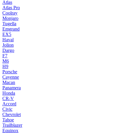
Atlas
Atlas Pro
Coolray
Monjaro
Tugella
Emgrand
EX5
Haval
Jolion
Dargo
F7
M6
H9
Porsche
Cayenne
Macan
Panamera
Honda
CR-V
Accord
Civic
Chevrolet
Tahoe
Trailblazer
Equinox