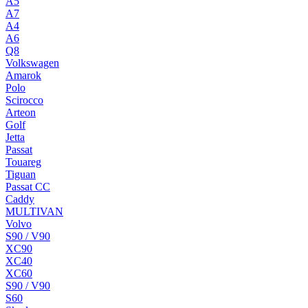
A5
A7
A4
A6
Q8
Volkswagen
Amarok
Polo
Scirocco
Arteon
Golf
Jetta
Passat
Touareg
Tiguan
Passat CC
Caddy
MULTIVAN
Volvo
S90 / V90
XC90
XC40
XC60
S90 / V90
S60