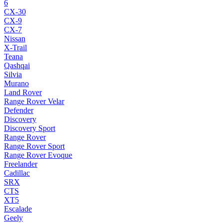
6
CX-30
CX-9
CX-7
Nissan
X-Trail
Teana
Qashqai
Silvia
Murano
Land Rover
Range Rover Velar
Defender
Discovery
Discovery Sport
Range Rover
Range Rover Sport
Range Rover Evoque
Freelander
Cadillac
SRX
CTS
XT5
Escalade
Geely