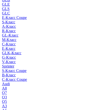
GLE
GLS
GLC
E-Класс Coupe
S-Класс
A-Класс
R-Класс
GL-Класс
M-Класс
C-Класс
E-Класс
GLK-Класс
G-Класс
V-Класс
Sprinter
S-Класс Сoupe
B-Класс
C-Класс Coupe
Audi
A8
Q7
Q3
Q5
A3