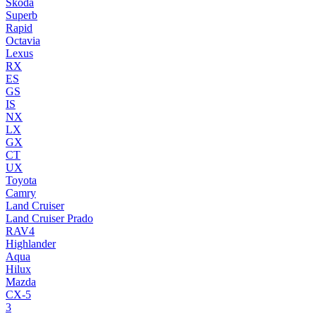
Skoda
Superb
Rapid
Octavia
Lexus
RX
ES
GS
IS
NX
LX
GX
CT
UX
Toyota
Camry
Land Cruiser
Land Cruiser Prado
RAV4
Highlander
Aqua
Hilux
Mazda
CX-5
3