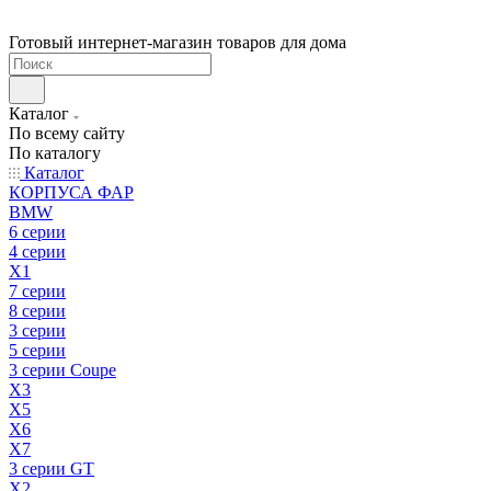
Готовый интернет-магазин товаров для дома
Каталог
По всему сайту
По каталогу
Каталог
КОРПУСА ФАР
BMW
6 серии
4 серии
X1
7 серии
8 серии
3 серии
5 серии
3 серии Coupe
X3
X5
X6
X7
3 серии GT
X2