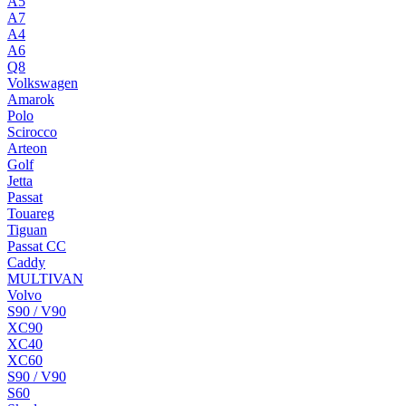
A5
A7
A4
A6
Q8
Volkswagen
Amarok
Polo
Scirocco
Arteon
Golf
Jetta
Passat
Touareg
Tiguan
Passat CC
Caddy
MULTIVAN
Volvo
S90 / V90
XC90
XC40
XC60
S90 / V90
S60