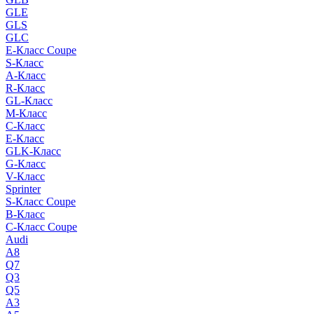
GLE
GLS
GLC
E-Класс Coupe
S-Класс
A-Класс
R-Класс
GL-Класс
M-Класс
C-Класс
E-Класс
GLK-Класс
G-Класс
V-Класс
Sprinter
S-Класс Сoupe
B-Класс
C-Класс Coupe
Audi
A8
Q7
Q3
Q5
A3