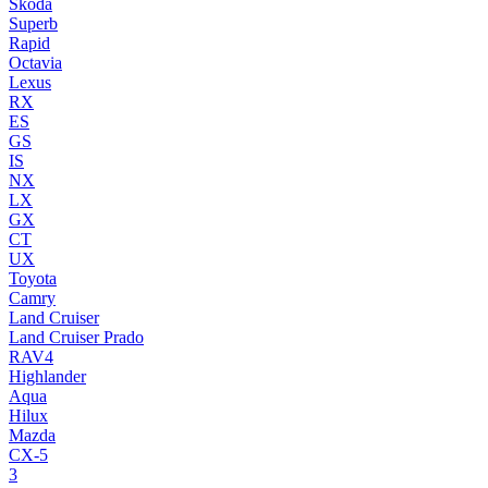
Skoda
Superb
Rapid
Octavia
Lexus
RX
ES
GS
IS
NX
LX
GX
CT
UX
Toyota
Camry
Land Cruiser
Land Cruiser Prado
RAV4
Highlander
Aqua
Hilux
Mazda
CX-5
3