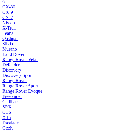
6
CX-30
CX-9
CX-7
Nissan
X-Trail
Teana
Qashqai
Silvia
Murano
Land Rover
Range Rover Velar
Defender
Discovery
Discovery Sport
Range Rover
Range Rover Sport
Range Rover Evoque
Freelander
Cadillac
SRX
CTS
XT5
Escalade
Geely