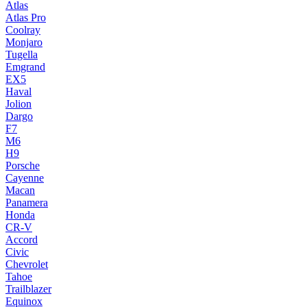
Atlas
Atlas Pro
Coolray
Monjaro
Tugella
Emgrand
EX5
Haval
Jolion
Dargo
F7
M6
H9
Porsche
Cayenne
Macan
Panamera
Honda
CR-V
Accord
Civic
Chevrolet
Tahoe
Trailblazer
Equinox