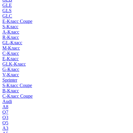
GLE
GLS
GLC
E-Класс Coupe
S-Класс
A-Класс
R-Класс
GL-Класс
M-Класс
C-Класс
E-Класс
GLK-Класс
G-Класс
V-Класс
Sprinter
S-Класс Сoupe
B-Класс
C-Класс Coupe
Audi
A8
Q7
Q3
Q5
A3