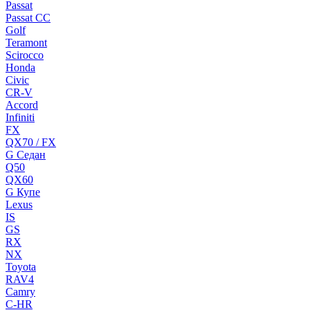
Passat
Passat CC
Golf
Teramont
Scirocco
Honda
Civic
CR-V
Accord
Infiniti
FX
QX70 / FX
G Cедан
Q50
QX60
G Купе
Lexus
IS
GS
RX
NX
Toyota
RAV4
Camry
C-HR