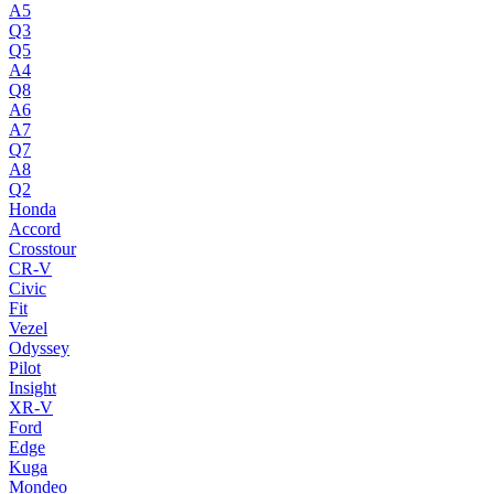
A5
Q3
Q5
A4
Q8
A6
A7
Q7
A8
Q2
Honda
Accord
Crosstour
CR-V
Civic
Fit
Vezel
Odyssey
Pilot
Insight
XR-V
Ford
Edge
Kuga
Mondeo