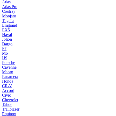
Atlas
Atlas Pro
Coolray
Monjaro
Tugella
Emgrand
EX5
Haval
Jolion
Dargo
F7
M6
H9
Porsche
Cayenne
Macan
Panamera
Honda
CR-V
Accord
Civic
Chevrolet
Tahoe
Trailblazer
Equinox