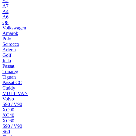
A5
A7
A4
A6
Q8
Volkswagen
Amarok
Polo
Scirocco
Arteon
Golf
Jetta
Passat
Touareg
Tiguan
Passat CC
Caddy
MULTIVAN
Volvo
S90 / V90
XC90
XC40
XC60
S90 / V90
S60