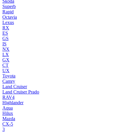
Skoda
Superb
Rapid
Octavia
Lexus
RX
ES
GS
IS
NX
LX
GX
CT
UX
Toyota
Camry
Land Cruiser
Land Cruiser Prado
RAV4
Highlander
Aqua
Hilux
Mazda
CX-5
3