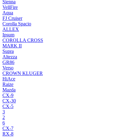
Sienna
VellFire
Aqua
FJ Cruiser
Corolla Spacio
ALLEX
Ipsum
COROLLA CROSS
MARK II
Supra
Altezza
GR86
Verso
CROWN KLUGER
HiAce
Raize
Mazda
CX-9
CX-30
CX-5
3
2
6
CX-7
RX-8