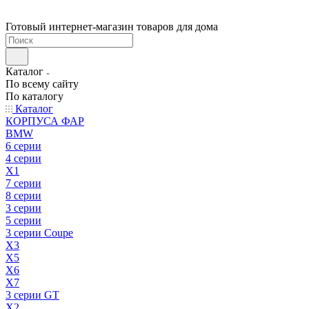
Готовый интернет-магазин товаров для дома
Каталог
По всему сайту
По каталогу
Каталог
КОРПУСА ФАР
BMW
6 серии
4 серии
X1
7 серии
8 серии
3 серии
5 серии
3 серии Coupe
X3
X5
X6
X7
3 серии GT
X2