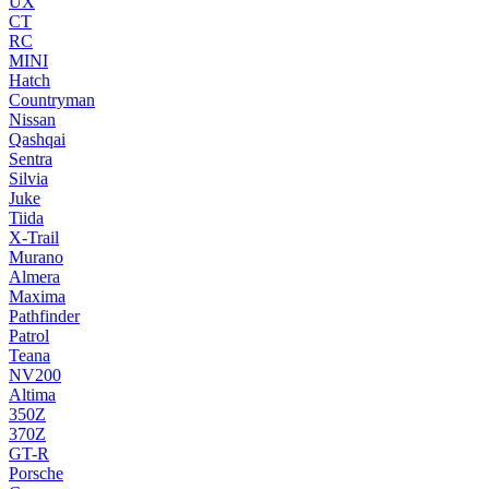
UX
CT
RC
MINI
Hatch
Countryman
Nissan
Qashqai
Sentra
Silvia
Juke
Tiida
X-Trail
Murano
Almera
Maxima
Pathfinder
Patrol
Teana
NV200
Altima
350Z
370Z
GT-R
Porsche