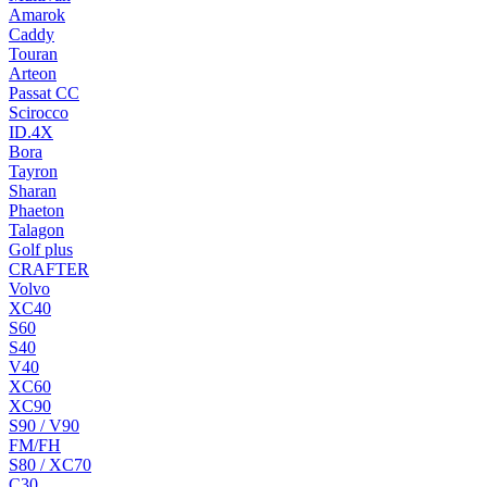
Amarok
Caddy
Touran
Arteon
Passat CC
Scirocco
ID.4X
Bora
Tayron
Sharan
Phaeton
Talagon
Golf plus
CRAFTER
Volvo
XC40
S60
S40
V40
XC60
XC90
S90 / V90
FM/FH
S80 / XC70
C30