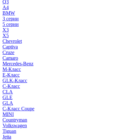
Q3
A4
BMW
3 серии
5 серии
X3
X5
Chevrolet
Captiva
Cruze
Camaro
Mercedes-Benz
M-Класс
E-Класс
GLK-Класс
C-Класс
CLA
GLE
GLA
C-Класс Coupe
MINI
Countryman
Volkswagen
Tiguan
Jetta