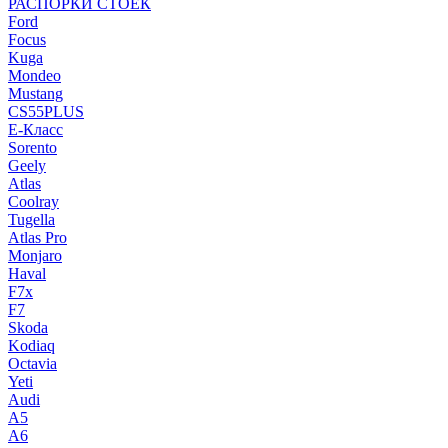
РАСПОРКИ СТОЕК
Ford
Focus
Kuga
Mondeo
Mustang
CS55PLUS
E-Класс
Sorento
Geely
Atlas
Coolray
Tugella
Atlas Pro
Monjaro
Haval
F7x
F7
Skoda
Kodiaq
Octavia
Yeti
Audi
A5
A6