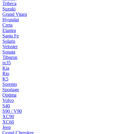
Tribeca
Suzuki
Grand Vitara
Hyundai
Creta
Elantra
Santa Fe
Solaris
Veloster
Sonata
Tiburon
ix35
Kia
Rio
K5
Sorento
Sportage
Optima
Volvo
S40
S90 / V90
XC90
XC60
Jeep
Grand Cherokee