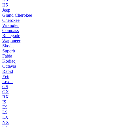
H5
Jeep
Grand Cherokee
Cherokee
Wrangler
Compass
Renegade
Wagoneer
Skoda
Superb
Fabia
Kodiaq
Octavia
Rapid
Yeti
Lexus
GS
GX
RX
IS
ES
LS
LX
NX