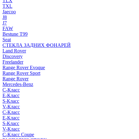
TLX
TXL
Jaecoo
J8
J7
FAW
Bestune T99
Seat
СТЕКЛА ЗАДНИХ ФОНАРЕЙ
Land Rover
Discovery
Freelander
Range Rover Evoque
Range Rover Sport
Range Rover
Mercedes-Benz
C-Класс
E-Класс
S-Класс
V-Класс
C-Класс
E-Класс
S-Класс
V-Класс
C-Класс Coupe