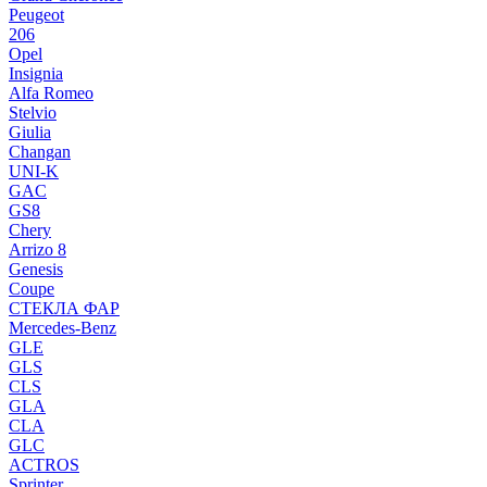
Peugeot
206
Opel
Insignia
Alfa Romeo
Stelvio
Giulia
Changan
UNI-K
GAC
GS8
Chery
Arrizo 8
Genesis
Coupe
СТЕКЛА ФАР
Mercedes-Benz
GLE
GLS
CLS
GLA
CLA
GLC
ACTROS
Sprinter