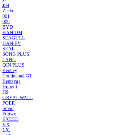
JS4
Zeekr
001
009
BYD
HAN DM
SEAGULL
HAN EV
SEAL
SONG PLUS
TANG
QIN PLUS
Bentley
Continental GT
Bentayga
Hongqi
H9
GREAT WALL
POER
Smart
Fortwo
EXEED
VX
LX.