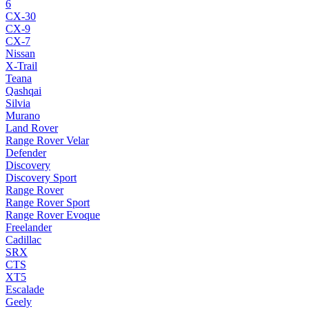
6
CX-30
CX-9
CX-7
Nissan
X-Trail
Teana
Qashqai
Silvia
Murano
Land Rover
Range Rover Velar
Defender
Discovery
Discovery Sport
Range Rover
Range Rover Sport
Range Rover Evoque
Freelander
Cadillac
SRX
CTS
XT5
Escalade
Geely