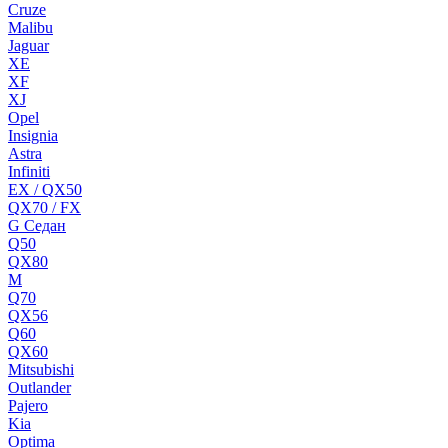
Cruze
Malibu
Jaguar
XE
XF
XJ
Opel
Insignia
Astra
Infiniti
EX / QX50
QX70 / FX
G Cедан
Q50
QX80
M
Q70
QX56
Q60
QX60
Mitsubishi
Outlander
Pajero
Kia
Optima