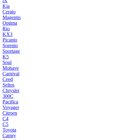
iX
Kia
Cerato
Magentis
Optima
Rio
KX3
Picanto
Sorento
Sportage
K5
Soul
Mohave
Carnival
Ceed
Seltos
Chrysler
300C
Pacifica
Voyager
Citroen
C4
C5
Toyota
Camry