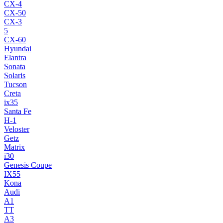
CX-4
CX-50
CX-3
5
CX-60
Hyundai
Elantra
Sonata
Solaris
Tucson
Creta
ix35
Santa Fe
H-1
Veloster
Getz
Matrix
i30
Genesis Coupe
IX55
Kona
Audi
A1
TT
A3