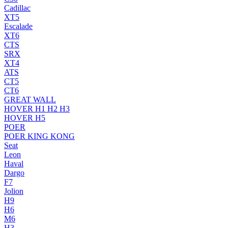
Cadillac
XT5
Escalade
XT6
CTS
SRX
XT4
ATS
CT5
CT6
GREAT WALL
HOVER H1 H2 H3
HOVER H5
POER
POER KING KONG
Seat
Leon
Haval
Dargo
F7
Jolion
H9
H6
M6
H3