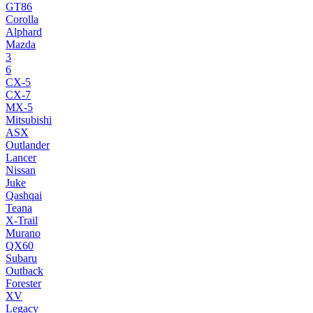
GT86
Corolla
Alphard
Mazda
3
6
CX-5
CX-7
MX-5
Mitsubishi
ASX
Outlander
Lancer
Nissan
Juke
Qashqai
Teana
X-Trail
Murano
QX60
Subaru
Outback
Forester
XV
Legacy