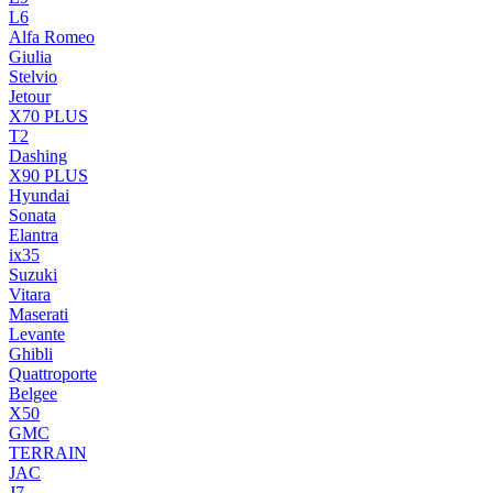
L6
Alfa Romeo
Giulia
Stelvio
Jetour
X70 PLUS
T2
Dashing
X90 PLUS
Hyundai
Sonata
Elantra
ix35
Suzuki
Vitara
Maserati
Levante
Ghibli
Quattroporte
Belgee
X50
GMC
TERRAIN
JAC
J7