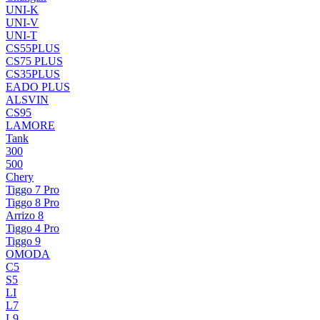
UNI-K
UNI-V
UNI-T
CS55PLUS
CS75 PLUS
CS35PLUS
EADO PLUS
ALSVIN
CS95
LAMORE
Tank
300
500
Chery
Tiggo 7 Pro
Tiggo 8 Pro
Arrizo 8
Tiggo 4 Pro
Tiggo 9
OMODA
C5
S5
LI
L7
L9