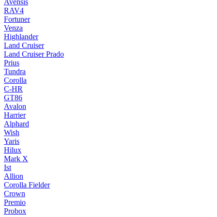
Avensis
RAV4
Fortuner
Venza
Highlander
Land Cruiser
Land Cruiser Prado
Prius
Tundra
Corolla
C-HR
GT86
Avalon
Harrier
Alphard
Wish
Yaris
Hilux
Mark X
Ist
Allion
Corolla Fielder
Crown
Premio
Probox