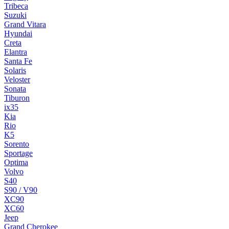
Tribeca
Suzuki
Grand Vitara
Hyundai
Creta
Elantra
Santa Fe
Solaris
Veloster
Sonata
Tiburon
ix35
Kia
Rio
K5
Sorento
Sportage
Optima
Volvo
S40
S90 / V90
XC90
XC60
Jeep
Grand Cherokee