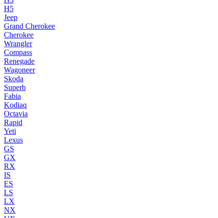
H5
Jeep
Grand Cherokee
Cherokee
Wrangler
Compass
Renegade
Wagoneer
Skoda
Superb
Fabia
Kodiaq
Octavia
Rapid
Yeti
Lexus
GS
GX
RX
IS
ES
LS
LX
NX