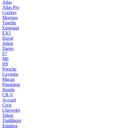
Atlas
Atlas Pro
Coolray
Monjaro
Tugella
Emgrand
EX5
Haval
Jolion
Dargo
F7
M6
H9
Porsche
Cayenne
Macan
Panamera
Honda
CR-V
Accord
Civic
Chevrolet
Tahoe
Trailblazer
Equinox