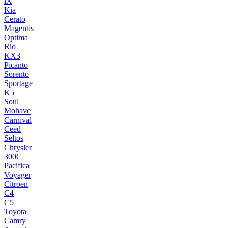
iX
Kia
Cerato
Magentis
Optima
Rio
KX3
Picanto
Sorento
Sportage
K5
Soul
Mohave
Carnival
Ceed
Seltos
Chrysler
300C
Pacifica
Voyager
Citroen
C4
C5
Toyota
Camry