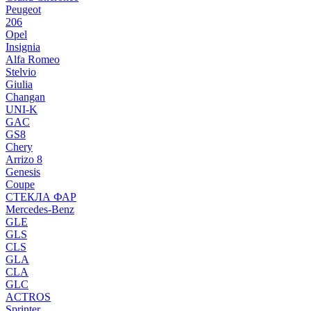
Peugeot
206
Opel
Insignia
Alfa Romeo
Stelvio
Giulia
Changan
UNI-K
GAC
GS8
Chery
Arrizo 8
Genesis
Coupe
СТЕКЛА ФАР
Mercedes-Benz
GLE
GLS
CLS
GLA
CLA
GLC
ACTROS
Sprinter