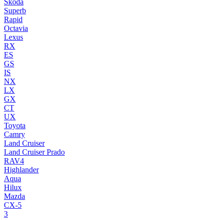
Skoda
Superb
Rapid
Octavia
Lexus
RX
ES
GS
IS
NX
LX
GX
CT
UX
Toyota
Camry
Land Cruiser
Land Cruiser Prado
RAV4
Highlander
Aqua
Hilux
Mazda
CX-5
3