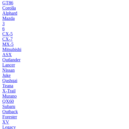
GT86
Corolla
Alphard
Mazda
3
6
CX-5
CX-7
MX-5
Mitsubishi
ASX
Outlander
Lancer
Nissan
Juke
Qashqai
Teana
X-Trail
Murano
QX60
Subaru
Outback
Forester
XV
Legacy