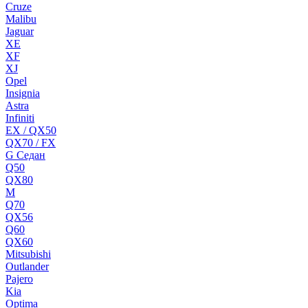
Cruze
Malibu
Jaguar
XE
XF
XJ
Opel
Insignia
Astra
Infiniti
EX / QX50
QX70 / FX
G Cедан
Q50
QX80
M
Q70
QX56
Q60
QX60
Mitsubishi
Outlander
Pajero
Kia
Optima