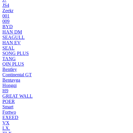
JS4
Zeekr
001
009
BYD
HAN DM
SEAGULL
HAN EV
SEAL
SONG PLUS
TANG
QIN PLUS
Bentley
Continental GT
Bentayga
Hongqi
H9
GREAT WALL
POER
Smart
Fortwo
EXEED
VX
LX.