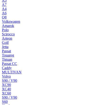
A5
A7
A4
A6
Q8
Volkswagen
Amarok
Polo
Scirocco
Arteon
Golf
Jetta
Passat
Touareg
Tiguan
Passat CC
Caddy
MULTIVAN
Volvo
S90 / V90
XC90
XC40
XC60
S90 / V90
S60