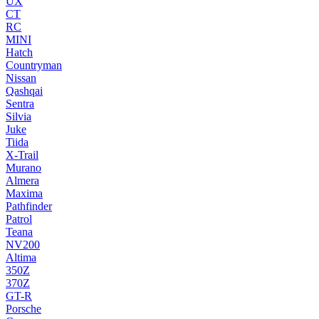
UX
CT
RC
MINI
Hatch
Countryman
Nissan
Qashqai
Sentra
Silvia
Juke
Tiida
X-Trail
Murano
Almera
Maxima
Pathfinder
Patrol
Teana
NV200
Altima
350Z
370Z
GT-R
Porsche