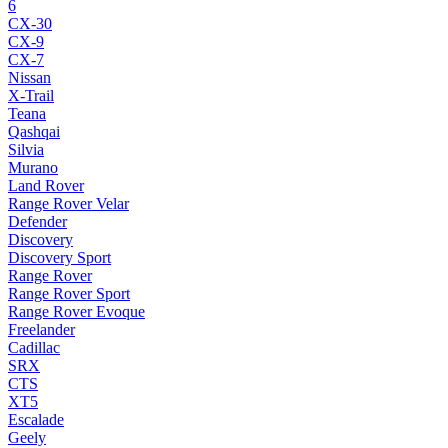
6
CX-30
CX-9
CX-7
Nissan
X-Trail
Teana
Qashqai
Silvia
Murano
Land Rover
Range Rover Velar
Defender
Discovery
Discovery Sport
Range Rover
Range Rover Sport
Range Rover Evoque
Freelander
Cadillac
SRX
CTS
XT5
Escalade
Geely