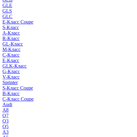
GLE
GLS
GLC
E-Класс Coupe
S-Класс
A-Класс
R-Класс
GL-Класс
M-Класс
C-Класс
E-Класс
GLK-Класс
G-Класс
V-Класс
Sprinter
S-Класс Сoupe
B-Класс
C-Класс Coupe
Audi
A8
Q7
Q3
Q5
A3