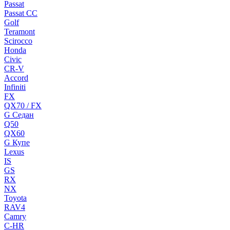
Passat
Passat CC
Golf
Teramont
Scirocco
Honda
Civic
CR-V
Accord
Infiniti
FX
QX70 / FX
G Cедан
Q50
QX60
G Купе
Lexus
IS
GS
RX
NX
Toyota
RAV4
Camry
C-HR