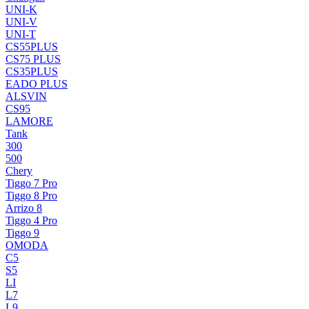
UNI-K
UNI-V
UNI-T
CS55PLUS
CS75 PLUS
CS35PLUS
EADO PLUS
ALSVIN
CS95
LAMORE
Tank
300
500
Chery
Tiggo 7 Pro
Tiggo 8 Pro
Arrizo 8
Tiggo 4 Pro
Tiggo 9
OMODA
C5
S5
LI
L7
L9