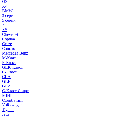
Q3
A4
BMW
3 серии
5 серии
X3
X5
Chevrolet
Captiva
Cruze
Camaro
Mercedes-Benz
M-Класс
E-Класс
GLK-Класс
C-Класс
CLA
GLE
GLA
C-Класс Coupe
MINI
Countryman
Volkswagen
Tiguan
Jetta