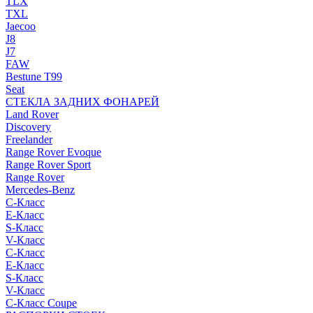
TLX
TXL
Jaecoo
J8
J7
FAW
Bestune T99
Seat
СТЕКЛА ЗАДНИХ ФОНАРЕЙ
Land Rover
Discovery
Freelander
Range Rover Evoque
Range Rover Sport
Range Rover
Mercedes-Benz
C-Класс
E-Класс
S-Класс
V-Класс
C-Класс
E-Класс
S-Класс
V-Класс
C-Класс Coupe