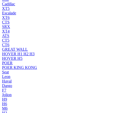
Cadillac
XT5
Escalade
XT6
CTS
SRX
XT4
ATS
CT5
CT6
GREAT WALL
HOVER H1 H2 H3
HOVER H5
POER
POER KING KONG
Seat
Leon
Haval
Dargo
F7
Jolion
H9
H6
M6
H3