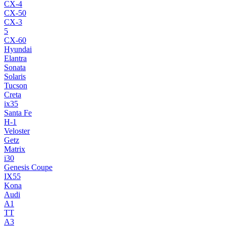
CX-4
CX-50
CX-3
5
CX-60
Hyundai
Elantra
Sonata
Solaris
Tucson
Creta
ix35
Santa Fe
H-1
Veloster
Getz
Matrix
i30
Genesis Coupe
IX55
Kona
Audi
A1
TT
A3