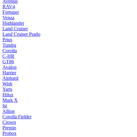
Avensis
RAV4
Fortuner
Venza
Highlander
Land Cruiser
Land Cruiser Prado
Prius
Tundra
Corolla
C-HR
GT86
Avalon
Harrier
Alphard
Wish
Yaris
Hilux
Mark X
Ist
Allion
Corolla Fielder
Crown
Premio
Probox