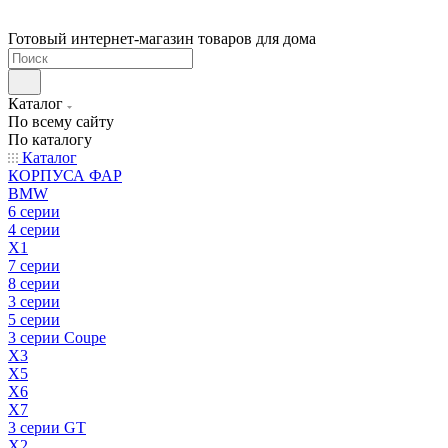
Готовый интернет-магазин товаров для дома
Каталог
По всему сайту
По каталогу
Каталог
КОРПУСА ФАР
BMW
6 серии
4 серии
X1
7 серии
8 серии
3 серии
5 серии
3 серии Coupe
X3
X5
X6
X7
3 серии GT
X2