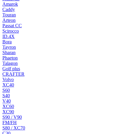
Amarok
Caddy
Touran
Arteon
Passat CC
Scirocco
ID.4X
Bora
Tayron
Sharan
Phaeton
Talagon
Golf plus
CRAFTER
Volvo
XC40
S60
S40
V40
XC60
XC90
S90 / V90
FM/FH
S80 / XC70
C30