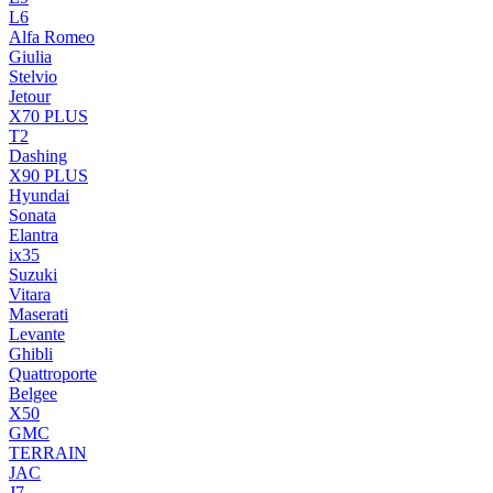
L6
Alfa Romeo
Giulia
Stelvio
Jetour
X70 PLUS
T2
Dashing
X90 PLUS
Hyundai
Sonata
Elantra
ix35
Suzuki
Vitara
Maserati
Levante
Ghibli
Quattroporte
Belgee
X50
GMC
TERRAIN
JAC
J7