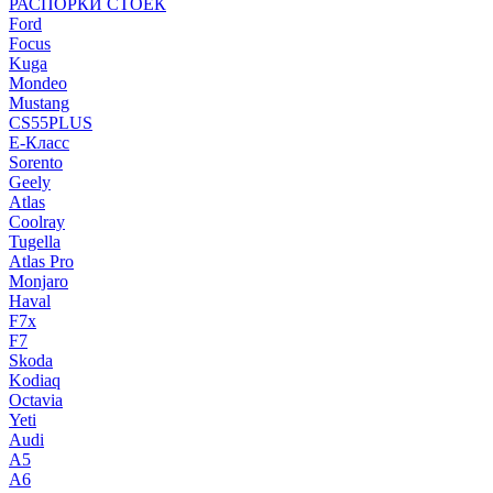
РАСПОРКИ СТОЕК
Ford
Focus
Kuga
Mondeo
Mustang
CS55PLUS
E-Класс
Sorento
Geely
Atlas
Coolray
Tugella
Atlas Pro
Monjaro
Haval
F7x
F7
Skoda
Kodiaq
Octavia
Yeti
Audi
A5
A6