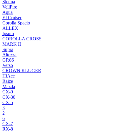
Sienna
VellFire
Aqua
FJ Cruiser
Corolla Spacio
ALLEX
Ipsum
COROLLA CROSS
MARK II
Supra
Altezza
GR86
Verso
CROWN KLUGER
HiAce
Raize
Mazda
CX-9
CX-30
CX-5
3
2
6
CX-7
RX-8