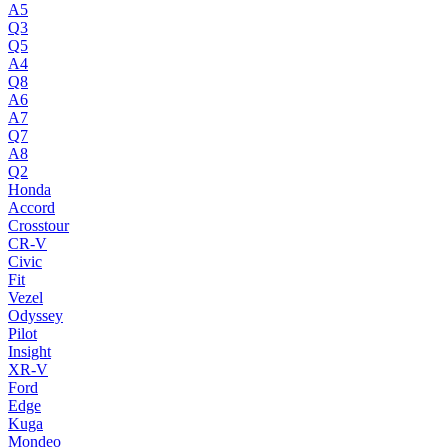
A5
Q3
Q5
A4
Q8
A6
A7
Q7
A8
Q2
Honda
Accord
Crosstour
CR-V
Civic
Fit
Vezel
Odyssey
Pilot
Insight
XR-V
Ford
Edge
Kuga
Mondeo