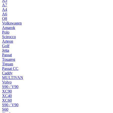
A5
A7
A4
A6
Q8
Volkswagen
Amarok
Polo
Scirocco
Arteon
Golf
Jetta
Passat
Touareg
Tiguan
Passat CC
Caddy
MULTIVAN
Volvo
S90 / V90
XC90
XC40
XC60
S90 / V90
S60