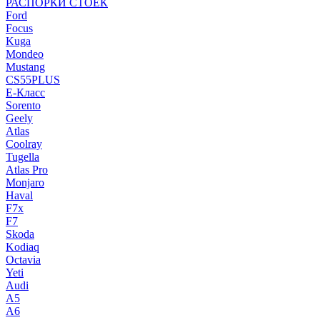
РАСПОРКИ СТОЕК
Ford
Focus
Kuga
Mondeo
Mustang
CS55PLUS
E-Класс
Sorento
Geely
Atlas
Coolray
Tugella
Atlas Pro
Monjaro
Haval
F7x
F7
Skoda
Kodiaq
Octavia
Yeti
Audi
A5
A6