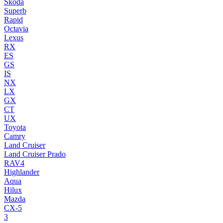
Skoda
Superb
Rapid
Octavia
Lexus
RX
ES
GS
IS
NX
LX
GX
CT
UX
Toyota
Camry
Land Cruiser
Land Cruiser Prado
RAV4
Highlander
Aqua
Hilux
Mazda
CX-5
3