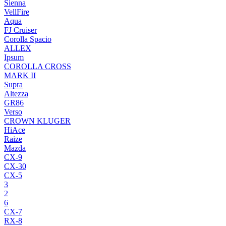
Sienna
VellFire
Aqua
FJ Cruiser
Corolla Spacio
ALLEX
Ipsum
COROLLA CROSS
MARK II
Supra
Altezza
GR86
Verso
CROWN KLUGER
HiAce
Raize
Mazda
CX-9
CX-30
CX-5
3
2
6
CX-7
RX-8