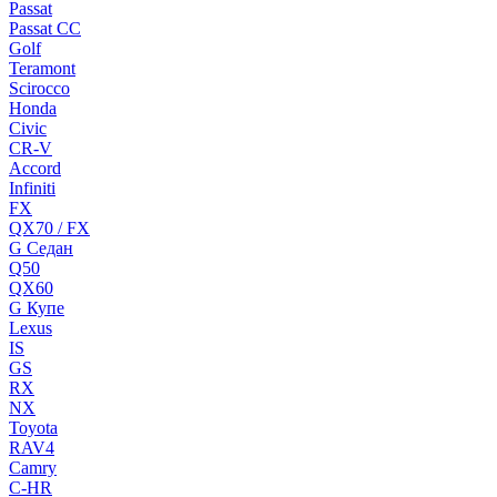
Passat
Passat CC
Golf
Teramont
Scirocco
Honda
Civic
CR-V
Accord
Infiniti
FX
QX70 / FX
G Cедан
Q50
QX60
G Купе
Lexus
IS
GS
RX
NX
Toyota
RAV4
Camry
C-HR