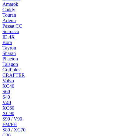
Amarok
Caddy
Touran
Arteon
Passat CC
Scirocco
ID.4X
Bora
Tayron
Sharan
Phaeton
Talagon
Golf plus
CRAFTER
Volvo
XC40
S60
S40
V40
XC60
XC90
S90 / V90
FM/FH
S80 / XC70
C30