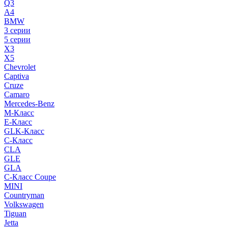
Q3
A4
BMW
3 серии
5 серии
X3
X5
Chevrolet
Captiva
Cruze
Camaro
Mercedes-Benz
M-Класс
E-Класс
GLK-Класс
C-Класс
CLA
GLE
GLA
C-Класс Coupe
MINI
Countryman
Volkswagen
Tiguan
Jetta