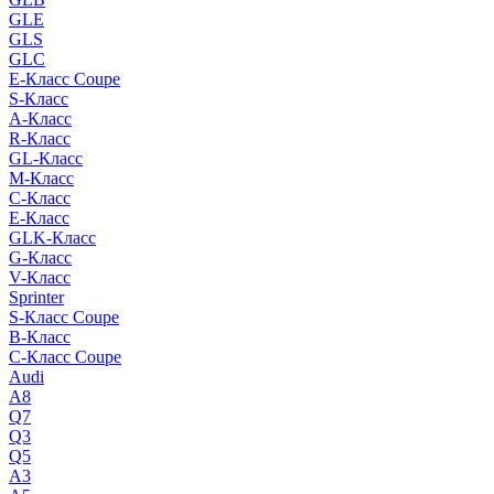
GLE
GLS
GLC
E-Класс Coupe
S-Класс
A-Класс
R-Класс
GL-Класс
M-Класс
C-Класс
E-Класс
GLK-Класс
G-Класс
V-Класс
Sprinter
S-Класс Сoupe
B-Класс
C-Класс Coupe
Audi
A8
Q7
Q3
Q5
A3