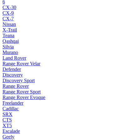
6
CX-30
CX-9
CX-7
Nissan
X-Trail
Teana
Qashqai
Silvia
Murano
Land Rover
Range Rover Velar
Defender
Discovery
Discovery Sport
Range Rover
Range Rover Sport
Range Rover Evoque
Freelander
Cadillac
SRX
CTS
XT5
Escalade
Geely