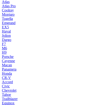
Atlas
Atlas Pro
Coolray
Monjaro
Tugella
Emgrand
EX5
Haval
Jolion
Dargo
F7
M6
H9
Porsche
Cayenne
Macan
Panamera
Honda
CR-V
Accord
Civic
Chevrolet
Tahoe
Trailblazer
Equinox