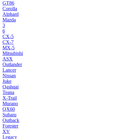
GT86
Corolla
Alphard
Mazda
3
6
CX-5
CX-7
MX-5
Mitsubishi
ASX
Outlander
Lancer
Nissan
Juke
Qashqai
Teana
X-Trail
Murano
QX60
Subaru
Outback
Forester
XV
Legacy