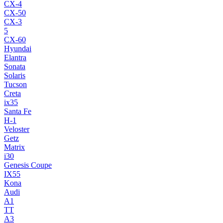
CX-4
CX-50
CX-3
5
CX-60
Hyundai
Elantra
Sonata
Solaris
Tucson
Creta
ix35
Santa Fe
H-1
Veloster
Getz
Matrix
i30
Genesis Coupe
IX55
Kona
Audi
A1
TT
A3