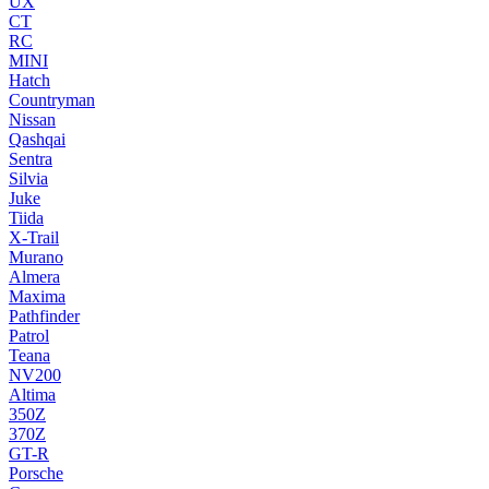
UX
CT
RC
MINI
Hatch
Countryman
Nissan
Qashqai
Sentra
Silvia
Juke
Tiida
X-Trail
Murano
Almera
Maxima
Pathfinder
Patrol
Teana
NV200
Altima
350Z
370Z
GT-R
Porsche