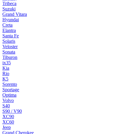
Tribeca
Suzuki
Grand Vitara
Hyundai
Creta
Elantra
Santa Fe
Solaris
Veloster
Sonata
Tiburon
ix35
Kia
Rio
K5
Sorento
Sportage
Optima
Volvo
S40
S90 / V90
XC90
XC60
Jeep
Grand Cherokee