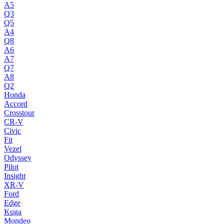
A5
Q3
Q5
A4
Q8
A6
A7
Q7
A8
Q2
Honda
Accord
Crosstour
CR-V
Civic
Fit
Vezel
Odyssey
Pilot
Insight
XR-V
Ford
Edge
Kuga
Mondeo