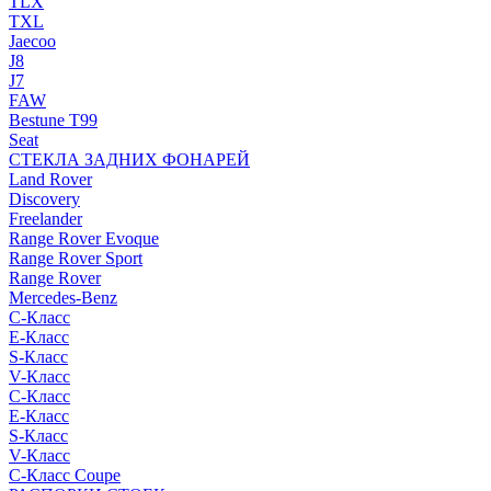
TLX
TXL
Jaecoo
J8
J7
FAW
Bestune T99
Seat
СТЕКЛА ЗАДНИХ ФОНАРЕЙ
Land Rover
Discovery
Freelander
Range Rover Evoque
Range Rover Sport
Range Rover
Mercedes-Benz
C-Класс
E-Класс
S-Класс
V-Класс
C-Класс
E-Класс
S-Класс
V-Класс
C-Класс Coupe