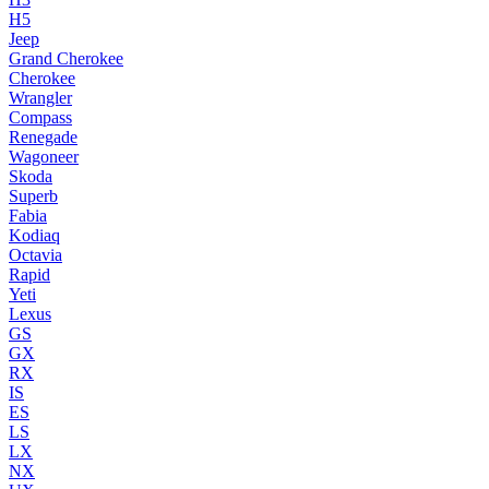
H5
Jeep
Grand Cherokee
Cherokee
Wrangler
Compass
Renegade
Wagoneer
Skoda
Superb
Fabia
Kodiaq
Octavia
Rapid
Yeti
Lexus
GS
GX
RX
IS
ES
LS
LX
NX