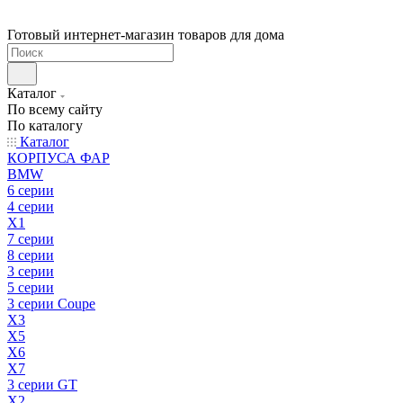
Готовый интернет-магазин товаров для дома
Каталог
По всему сайту
По каталогу
Каталог
КОРПУСА ФАР
BMW
6 серии
4 серии
X1
7 серии
8 серии
3 серии
5 серии
3 серии Coupe
X3
X5
X6
X7
3 серии GT
X2