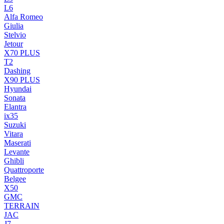
L6
Alfa Romeo
Giulia
Stelvio
Jetour
X70 PLUS
T2
Dashing
X90 PLUS
Hyundai
Sonata
Elantra
ix35
Suzuki
Vitara
Maserati
Levante
Ghibli
Quattroporte
Belgee
X50
GMC
TERRAIN
JAC
J7