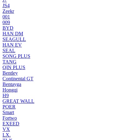
JS4
Zeekr
001
009
BYD
HAN DM
SEAGULL
HAN EV
SEAL
SONG PLUS
TANG
QIN PLUS
Bentley
Continental GT
Bentayga
Hongqi
H9
GREAT WALL
POER
Smart
Fortwo
EXEED
VX
LX.