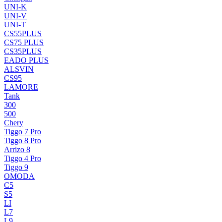
UNI-K
UNI-V
UNI-T
CS55PLUS
CS75 PLUS
CS35PLUS
EADO PLUS
ALSVIN
CS95
LAMORE
Tank
300
500
Chery
Tiggo 7 Pro
Tiggo 8 Pro
Arrizo 8
Tiggo 4 Pro
Tiggo 9
OMODA
C5
S5
LI
L7
L9