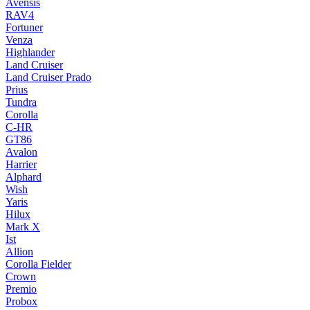
Avensis
RAV4
Fortuner
Venza
Highlander
Land Cruiser
Land Cruiser Prado
Prius
Tundra
Corolla
C-HR
GT86
Avalon
Harrier
Alphard
Wish
Yaris
Hilux
Mark X
Ist
Allion
Corolla Fielder
Crown
Premio
Probox