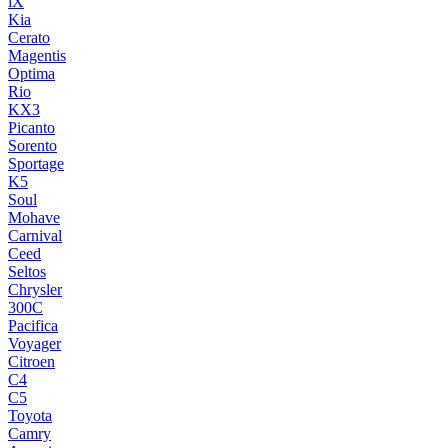
iX
Kia
Cerato
Magentis
Optima
Rio
KX3
Picanto
Sorento
Sportage
K5
Soul
Mohave
Carnival
Ceed
Seltos
Chrysler
300C
Pacifica
Voyager
Citroen
C4
C5
Toyota
Camry