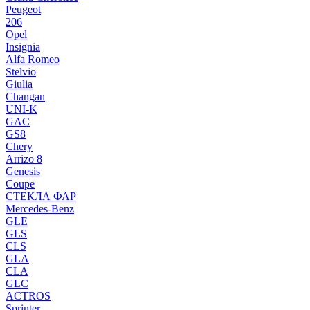
Peugeot
206
Opel
Insignia
Alfa Romeo
Stelvio
Giulia
Changan
UNI-K
GAC
GS8
Chery
Arrizo 8
Genesis
Coupe
СТЕКЛА ФАР
Mercedes-Benz
GLE
GLS
CLS
GLA
CLA
GLC
ACTROS
Sprinter