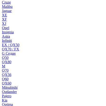
Cruze
Malibu
Jaguar
XE
XF
XJ
Opel
Insignia
Astra
Infiniti
EX / QX50
QX70 / FX
G Cедан
Q50
QX80
M
Q70
QX56
Q60
QX60
Mitsubishi
Outlander
Pajero
Kia
Optima