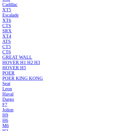
Cadillac
XT5
Escalade
XT6
CTS
SRX
XT4
ATS
CT5
CT6
GREAT WALL
HOVER H1 H2 H3
HOVER H5
POER
POER KING KONG
Seat
Leon
Haval
Dargo
F7
Jolion
H9
H6
M6
H3