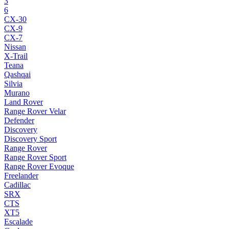
3
6
CX-30
CX-9
CX-7
Nissan
X-Trail
Teana
Qashqai
Silvia
Murano
Land Rover
Range Rover Velar
Defender
Discovery
Discovery Sport
Range Rover
Range Rover Sport
Range Rover Evoque
Freelander
Cadillac
SRX
CTS
XT5
Escalade