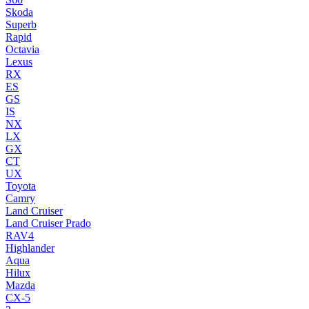
Skoda
Superb
Rapid
Octavia
Lexus
RX
ES
GS
IS
NX
LX
GX
CT
UX
Toyota
Camry
Land Cruiser
Land Cruiser Prado
RAV4
Highlander
Aqua
Hilux
Mazda
CX-5