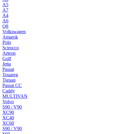
A5
A7
A4
A6
Q8
Volkswagen
Amarok
Polo
Scirocco
Arteon
Golf
Jetta
Passat
Touareg
Tiguan
Passat CC
Caddy
MULTIVAN
Volvo
S90 / V90
XC90
XC40
XC60
S90 / V90
S60