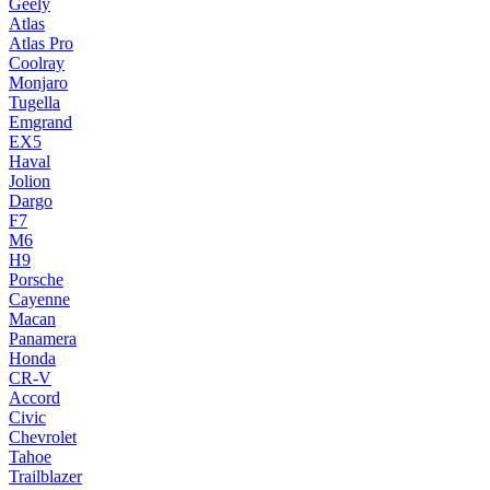
Geely
Atlas
Atlas Pro
Coolray
Monjaro
Tugella
Emgrand
EX5
Haval
Jolion
Dargo
F7
M6
H9
Porsche
Cayenne
Macan
Panamera
Honda
CR-V
Accord
Civic
Chevrolet
Tahoe
Trailblazer