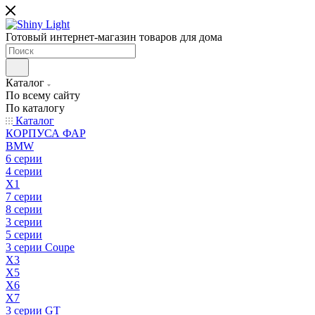
Готовый интернет-магазин товаров для дома
Каталог
По всему сайту
По каталогу
Каталог
КОРПУСА ФАР
BMW
6 серии
4 серии
X1
7 серии
8 серии
3 серии
5 серии
3 серии Coupe
X3
X5
X6
X7
3 серии GT