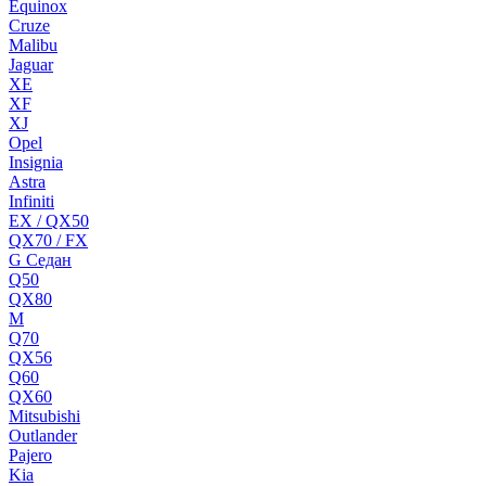
Equinox
Cruze
Malibu
Jaguar
XE
XF
XJ
Opel
Insignia
Astra
Infiniti
EX / QX50
QX70 / FX
G Cедан
Q50
QX80
M
Q70
QX56
Q60
QX60
Mitsubishi
Outlander
Pajero
Kia