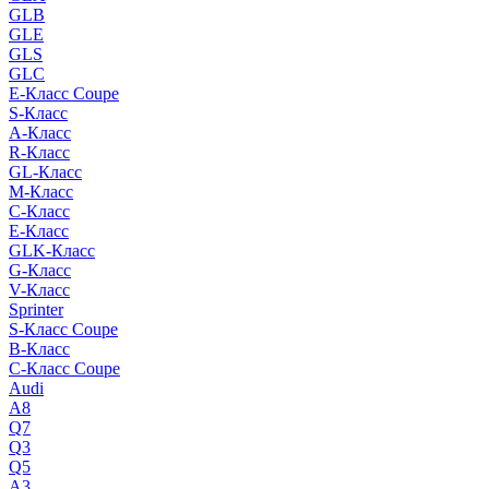
GLB
GLE
GLS
GLC
E-Класс Coupe
S-Класс
A-Класс
R-Класс
GL-Класс
M-Класс
C-Класс
E-Класс
GLK-Класс
G-Класс
V-Класс
Sprinter
S-Класс Сoupe
B-Класс
C-Класс Coupe
Audi
A8
Q7
Q3
Q5
A3