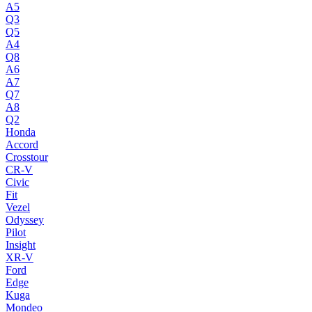
A5
Q3
Q5
A4
Q8
A6
A7
Q7
A8
Q2
Honda
Accord
Crosstour
CR-V
Civic
Fit
Vezel
Odyssey
Pilot
Insight
XR-V
Ford
Edge
Kuga
Mondeo