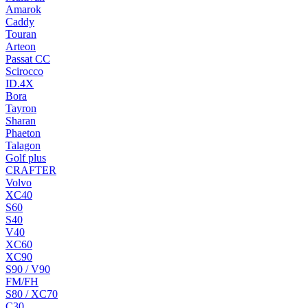
Amarok
Caddy
Touran
Arteon
Passat CC
Scirocco
ID.4X
Bora
Tayron
Sharan
Phaeton
Talagon
Golf plus
CRAFTER
Volvo
XC40
S60
S40
V40
XC60
XC90
S90 / V90
FM/FH
S80 / XC70
C30