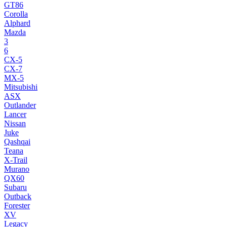
GT86
Corolla
Alphard
Mazda
3
6
CX-5
CX-7
MX-5
Mitsubishi
ASX
Outlander
Lancer
Nissan
Juke
Qashqai
Teana
X-Trail
Murano
QX60
Subaru
Outback
Forester
XV
Legacy