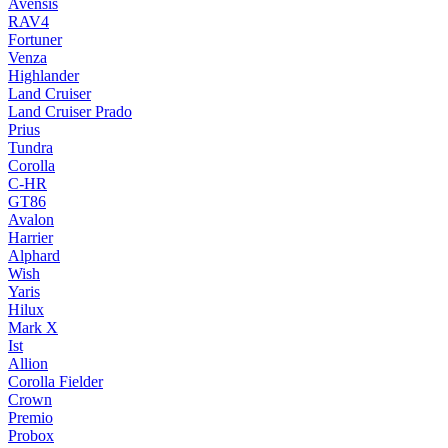
Avensis
RAV4
Fortuner
Venza
Highlander
Land Cruiser
Land Cruiser Prado
Prius
Tundra
Corolla
C-HR
GT86
Avalon
Harrier
Alphard
Wish
Yaris
Hilux
Mark X
Ist
Allion
Corolla Fielder
Crown
Premio
Probox