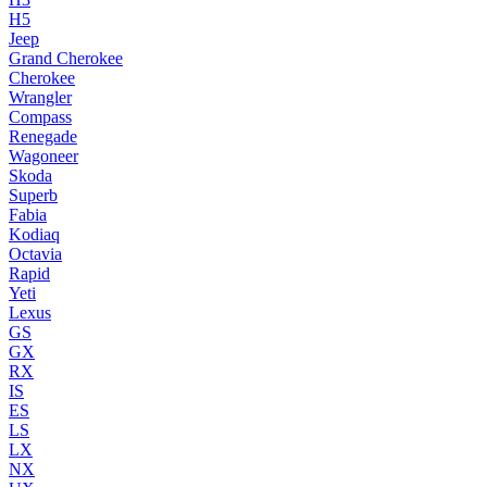
H5
Jeep
Grand Cherokee
Cherokee
Wrangler
Compass
Renegade
Wagoneer
Skoda
Superb
Fabia
Kodiaq
Octavia
Rapid
Yeti
Lexus
GS
GX
RX
IS
ES
LS
LX
NX