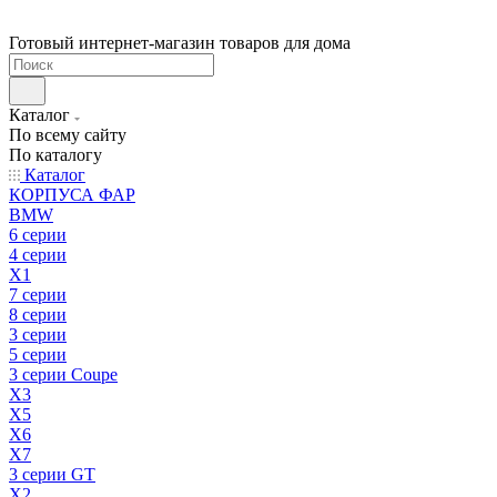
Готовый интернет-магазин товаров для дома
Каталог
По всему сайту
По каталогу
Каталог
КОРПУСА ФАР
BMW
6 серии
4 серии
X1
7 серии
8 серии
3 серии
5 серии
3 серии Coupe
X3
X5
X6
X7
3 серии GT
X2