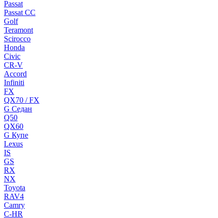
Passat
Passat CC
Golf
Teramont
Scirocco
Honda
Civic
CR-V
Accord
Infiniti
FX
QX70 / FX
G Cедан
Q50
QX60
G Купе
Lexus
IS
GS
RX
NX
Toyota
RAV4
Camry
C-HR