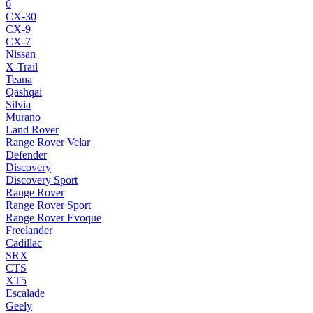
6
CX-30
CX-9
CX-7
Nissan
X-Trail
Teana
Qashqai
Silvia
Murano
Land Rover
Range Rover Velar
Defender
Discovery
Discovery Sport
Range Rover
Range Rover Sport
Range Rover Evoque
Freelander
Cadillac
SRX
CTS
XT5
Escalade
Geely