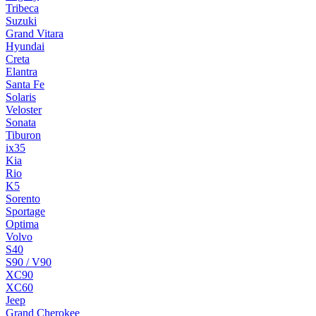
Tribeca
Suzuki
Grand Vitara
Hyundai
Creta
Elantra
Santa Fe
Solaris
Veloster
Sonata
Tiburon
ix35
Kia
Rio
K5
Sorento
Sportage
Optima
Volvo
S40
S90 / V90
XC90
XC60
Jeep
Grand Cherokee