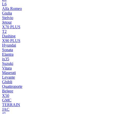
L6
Alfa Romeo
Giulia
Stelvio
Jetour
X70 PLUS
T2
Dashing
X90 PLUS
Hyundai
Sonata
Elantra
ix35
Suzuki
Vitara
Maserati
Levante
Ghibli
Quattroporte
Belgee
X50
GMC
TERRAIN
JAC
J7