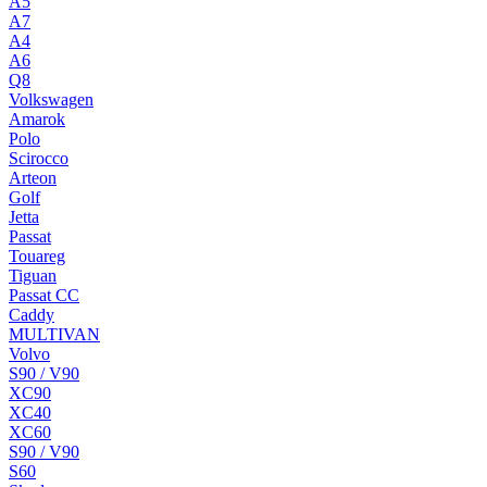
A5
A7
A4
A6
Q8
Volkswagen
Amarok
Polo
Scirocco
Arteon
Golf
Jetta
Passat
Touareg
Tiguan
Passat CC
Caddy
MULTIVAN
Volvo
S90 / V90
XC90
XC40
XC60
S90 / V90
S60