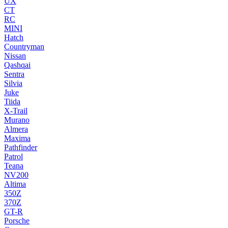
UX
CT
RC
MINI
Hatch
Countryman
Nissan
Qashqai
Sentra
Silvia
Juke
Tiida
X-Trail
Murano
Almera
Maxima
Pathfinder
Patrol
Teana
NV200
Altima
350Z
370Z
GT-R
Porsche