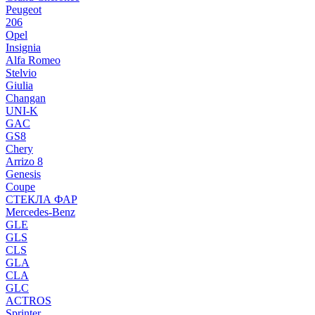
Peugeot
206
Opel
Insignia
Alfa Romeo
Stelvio
Giulia
Changan
UNI-K
GAC
GS8
Chery
Arrizo 8
Genesis
Coupe
СТЕКЛА ФАР
Mercedes-Benz
GLE
GLS
CLS
GLA
CLA
GLC
ACTROS
Sprinter