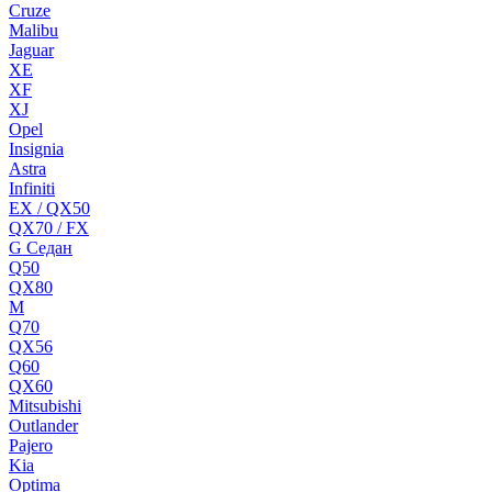
Cruze
Malibu
Jaguar
XE
XF
XJ
Opel
Insignia
Astra
Infiniti
EX / QX50
QX70 / FX
G Cедан
Q50
QX80
M
Q70
QX56
Q60
QX60
Mitsubishi
Outlander
Pajero
Kia
Optima