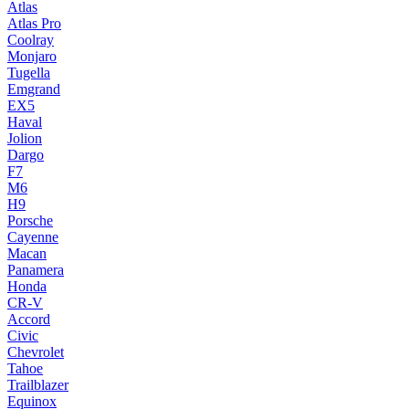
Atlas
Atlas Pro
Coolray
Monjaro
Tugella
Emgrand
EX5
Haval
Jolion
Dargo
F7
M6
H9
Porsche
Cayenne
Macan
Panamera
Honda
CR-V
Accord
Civic
Chevrolet
Tahoe
Trailblazer
Equinox