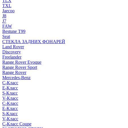
TLX
TXL
Jaecoo
J8
J7
FAW
Bestune T99
Seat
СТЕКЛА ЗАДНИХ ФОНАРЕЙ
Land Rover
Discovery
Freelander
Range Rover Evoque
Range Rover Sport
Range Rover
Mercedes-Benz
C-Класс
E-Класс
S-Класс
V-Класс
C-Класс
E-Класс
S-Класс
V-Класс
C-Класс Coupe