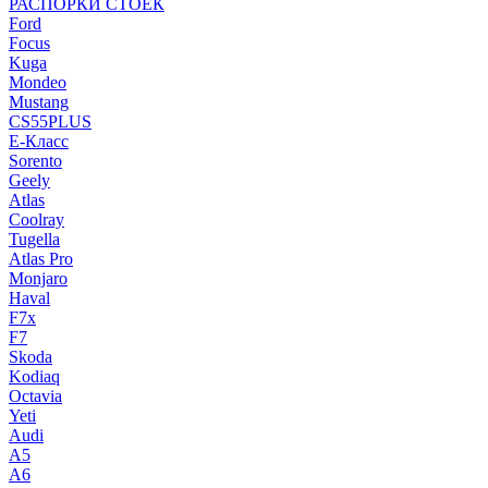
РАСПОРКИ СТОЕК
Ford
Focus
Kuga
Mondeo
Mustang
CS55PLUS
E-Класс
Sorento
Geely
Atlas
Coolray
Tugella
Atlas Pro
Monjaro
Haval
F7x
F7
Skoda
Kodiaq
Octavia
Yeti
Audi
A5
A6