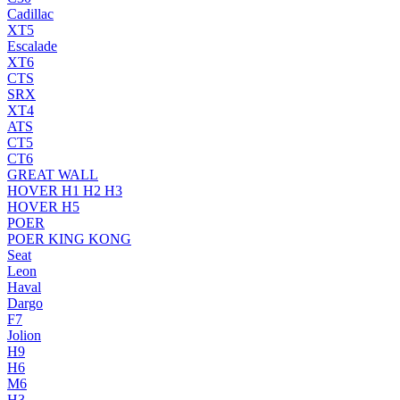
Cadillac
XT5
Escalade
XT6
CTS
SRX
XT4
ATS
CT5
CT6
GREAT WALL
HOVER H1 H2 H3
HOVER H5
POER
POER KING KONG
Seat
Leon
Haval
Dargo
F7
Jolion
H9
H6
M6
H3