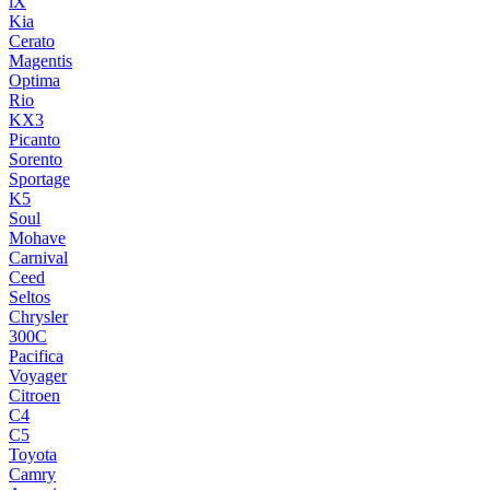
iX
Kia
Cerato
Magentis
Optima
Rio
KX3
Picanto
Sorento
Sportage
K5
Soul
Mohave
Carnival
Ceed
Seltos
Chrysler
300C
Pacifica
Voyager
Citroen
C4
C5
Toyota
Camry