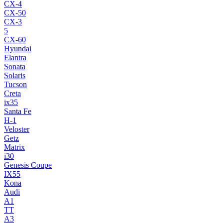
CX-4
CX-50
CX-3
5
CX-60
Hyundai
Elantra
Sonata
Solaris
Tucson
Creta
ix35
Santa Fe
H-1
Veloster
Getz
Matrix
i30
Genesis Coupe
IX55
Kona
Audi
A1
TT
A3