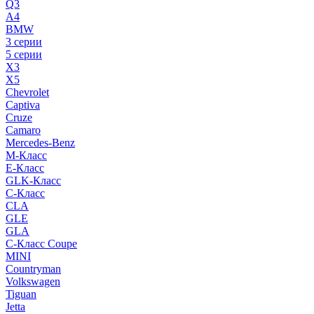
Q3
A4
BMW
3 серии
5 серии
X3
X5
Chevrolet
Captiva
Cruze
Camaro
Mercedes-Benz
M-Класс
E-Класс
GLK-Класс
C-Класс
CLA
GLE
GLA
C-Класс Coupe
MINI
Countryman
Volkswagen
Tiguan
Jetta