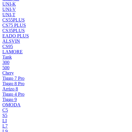
UNI-K
UNI-V
UNI-T
CS55PLUS
CS75 PLUS
CS35PLUS
EADO PLUS
ALSVIN
CS95
LAMORE
Tank
300
500
Chery
Tiggo 7 Pro
Tiggo 8 Pro
Arrizo 8
Tiggo 4 Pro
Tiggo 9
OMODA
C5
S5
LI
L7
L9