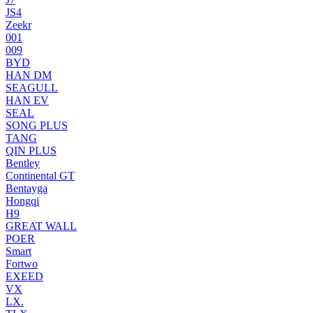
JS4
Zeekr
001
009
BYD
HAN DM
SEAGULL
HAN EV
SEAL
SONG PLUS
TANG
QIN PLUS
Bentley
Continental GT
Bentayga
Hongqi
H9
GREAT WALL
POER
Smart
Fortwo
EXEED
VX
LX.