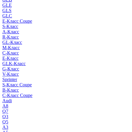
GLE
GLS
GLC
E-Класс Coupe
S-Класс
A-Класс
R-Класс
GL-Класс
M-Класс
C-Класс
E-Класс
GLK-Класс
G-Класс
V-Класс
Sprinter
S-Класс Сoupe
B-Класс
C-Класс Coupe
Audi
A8
Q7
Q3
Q5
A3