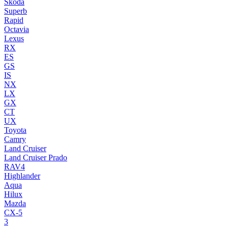
Skoda
Superb
Rapid
Octavia
Lexus
RX
ES
GS
IS
NX
LX
GX
CT
UX
Toyota
Camry
Land Cruiser
Land Cruiser Prado
RAV4
Highlander
Aqua
Hilux
Mazda
CX-5
3