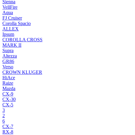
Sienna
VellFire
Aqua
FJ Cruiser
Corolla Spacio
ALLEX
Ipsum
COROLLA CROSS
MARK II
Supra
Altezza
GR86
Verso
CROWN KLUGER
HiAce
Raize
Mazda
CX-9
CX-30
CX-5
3
2
6
CX-7
RX-8