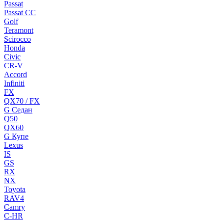
Passat
Passat CC
Golf
Teramont
Scirocco
Honda
Civic
CR-V
Accord
Infiniti
FX
QX70 / FX
G Cедан
Q50
QX60
G Купе
Lexus
IS
GS
RX
NX
Toyota
RAV4
Camry
C-HR