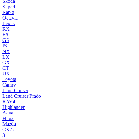
Skoda
Superb
Rapid
Octavia
Lexus
RX
ES
GS
IS
NX
LX
GX
CT
UX
Toyota
Camry
Land Cruiser
Land Cruiser Prado
RAV4
Highlander
Aqua
Hilux
Mazda
CX-5
3