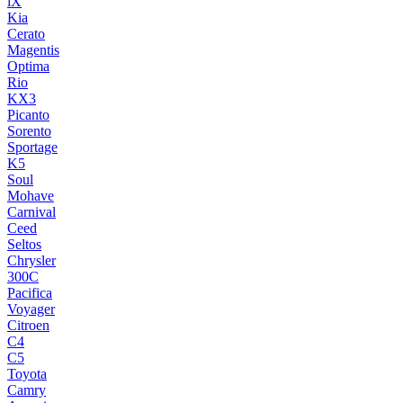
iX
Kia
Cerato
Magentis
Optima
Rio
KX3
Picanto
Sorento
Sportage
K5
Soul
Mohave
Carnival
Ceed
Seltos
Chrysler
300C
Pacifica
Voyager
Citroen
C4
C5
Toyota
Camry