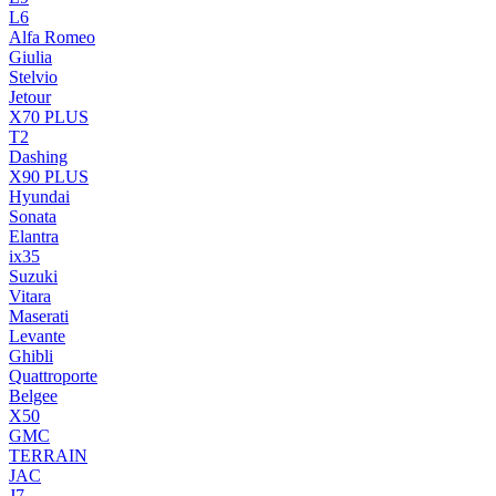
L6
Alfa Romeo
Giulia
Stelvio
Jetour
X70 PLUS
T2
Dashing
X90 PLUS
Hyundai
Sonata
Elantra
ix35
Suzuki
Vitara
Maserati
Levante
Ghibli
Quattroporte
Belgee
X50
GMC
TERRAIN
JAC
J7