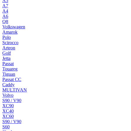
A5
A7
A4
A6
Q8
Volkswagen
Amarok
Polo
Scirocco
Arteon
Golf
Jetta
Passat
Touareg
Tiguan
Passat CC
Caddy
MULTIVAN
Volvo
S90 / V90
XC90
XC40
XC60
S90 / V90
S60