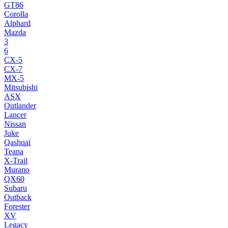
GT86
Corolla
Alphard
Mazda
3
6
CX-5
CX-7
MX-5
Mitsubishi
ASX
Outlander
Lancer
Nissan
Juke
Qashqai
Teana
X-Trail
Murano
QX60
Subaru
Outback
Forester
XV
Legacy