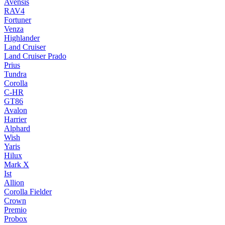
Avensis
RAV4
Fortuner
Venza
Highlander
Land Cruiser
Land Cruiser Prado
Prius
Tundra
Corolla
C-HR
GT86
Avalon
Harrier
Alphard
Wish
Yaris
Hilux
Mark X
Ist
Allion
Corolla Fielder
Crown
Premio
Probox