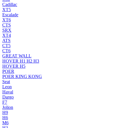
Cadillac
XT5
Escalade
XT6
CTS
SRX
XT4
ATS
CT5
CT6
GREAT WALL
HOVER H1 H2 H3
HOVER H5
POER
POER KING KONG
Seat
Leon
Haval
Dargo
F7
Jolion
H9
H6
M6
H3