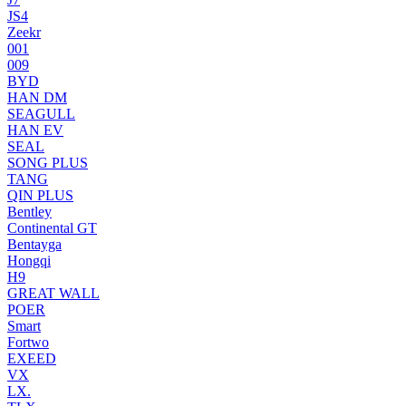
JS4
Zeekr
001
009
BYD
HAN DM
SEAGULL
HAN EV
SEAL
SONG PLUS
TANG
QIN PLUS
Bentley
Continental GT
Bentayga
Hongqi
H9
GREAT WALL
POER
Smart
Fortwo
EXEED
VX
LX.