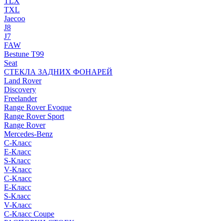
TLX
TXL
Jaecoo
J8
J7
FAW
Bestune T99
Seat
СТЕКЛА ЗАДНИХ ФОНАРЕЙ
Land Rover
Discovery
Freelander
Range Rover Evoque
Range Rover Sport
Range Rover
Mercedes-Benz
C-Класс
E-Класс
S-Класс
V-Класс
C-Класс
E-Класс
S-Класс
V-Класс
C-Класс Coupe