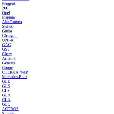
Peugeot
206
Opel
Insignia
Alfa Romeo
Stelvio
Giulia
Changan
UNI-K
GAC
GS8
Chery
Arrizo 8
Genesis
Coupe
СТЕКЛА ФАР
Mercedes-Benz
GLE
GLS
CLS
GLA
CLA
GLC
ACTROS
Sprinter