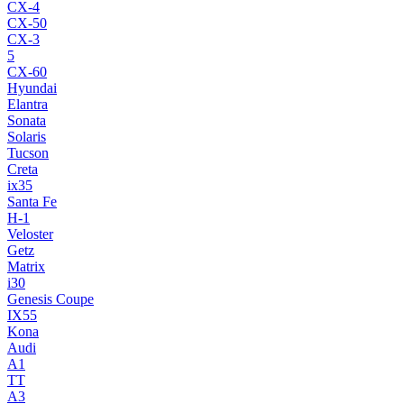
CX-4
CX-50
CX-3
5
CX-60
Hyundai
Elantra
Sonata
Solaris
Tucson
Creta
ix35
Santa Fe
H-1
Veloster
Getz
Matrix
i30
Genesis Coupe
IX55
Kona
Audi
A1
TT
A3