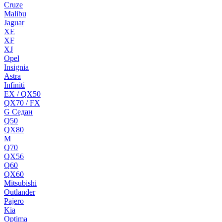
Cruze
Malibu
Jaguar
XE
XF
XJ
Opel
Insignia
Astra
Infiniti
EX / QX50
QX70 / FX
G Cедан
Q50
QX80
M
Q70
QX56
Q60
QX60
Mitsubishi
Outlander
Pajero
Kia
Optima