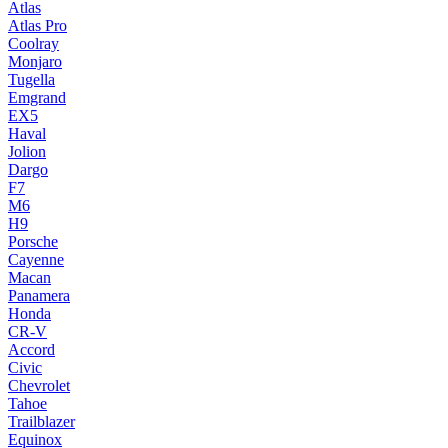
Atlas
Atlas Pro
Coolray
Monjaro
Tugella
Emgrand
EX5
Haval
Jolion
Dargo
F7
M6
H9
Porsche
Cayenne
Macan
Panamera
Honda
CR-V
Accord
Civic
Chevrolet
Tahoe
Trailblazer
Equinox