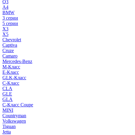
Q3
A4
BMW
3 серии
5 серии
X3
X5
Chevrolet
Captiva
Cruze
Camaro
Mercedes-Benz
M-Класс
E-Класс
GLK-Класс
C-Класс
CLA
GLE
GLA
C-Класс Coupe
MINI
Countryman
Volkswagen
Tiguan
Jetta