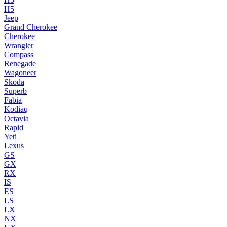
H5
Jeep
Grand Cherokee
Cherokee
Wrangler
Compass
Renegade
Wagoneer
Skoda
Superb
Fabia
Kodiaq
Octavia
Rapid
Yeti
Lexus
GS
GX
RX
IS
ES
LS
LX
NX