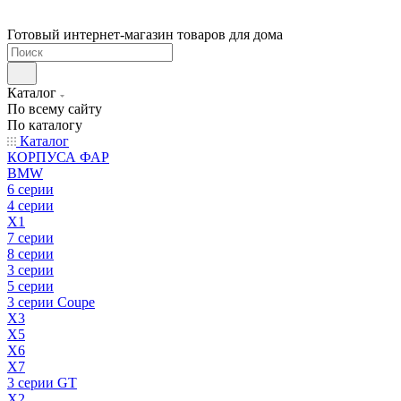
Готовый интернет-магазин товаров для дома
Каталог
По всему сайту
По каталогу
Каталог
КОРПУСА ФАР
BMW
6 серии
4 серии
X1
7 серии
8 серии
3 серии
5 серии
3 серии Coupe
X3
X5
X6
X7
3 серии GT
X2