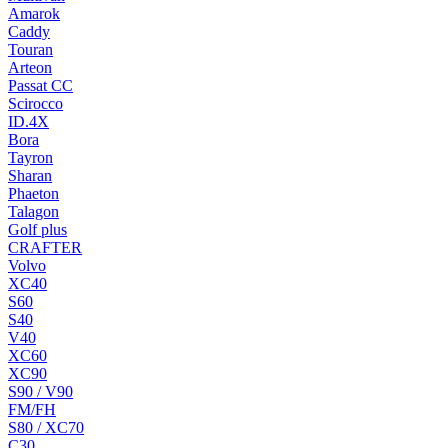
Amarok
Caddy
Touran
Arteon
Passat CC
Scirocco
ID.4X
Bora
Tayron
Sharan
Phaeton
Talagon
Golf plus
CRAFTER
Volvo
XC40
S60
S40
V40
XC60
XC90
S90 / V90
FM/FH
S80 / XC70
C30