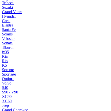
Tribeca
Suzuki
Grand Vitara
Hyundai
Creta
Elantra
Santa Fe
Solaris
Veloster
Sonata
Tiburon
ix35
Kia
Rio
K5
Sorento
Sportage
Optima
Volvo
S40
S90 / V90
XC90
XC60
Jeep
Grand Cherokee