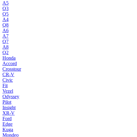
A5
Q3
Q5
A4
Q8
A6
A7
Q7
A8
Q2
Honda
Accord
Crosstour
CR-V
Civic
Fit
Vezel
Odyssey
Pilot
Insight
XR-V
Ford
Edge
Kuga
Mondeo