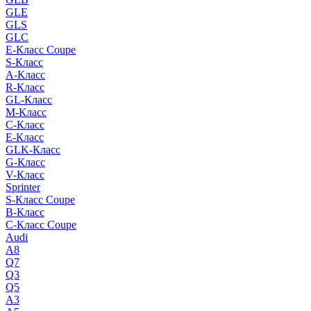
GLE
GLS
GLC
E-Класс Coupe
S-Класс
A-Класс
R-Класс
GL-Класс
M-Класс
C-Класс
E-Класс
GLK-Класс
G-Класс
V-Класс
Sprinter
S-Класс Сoupe
B-Класс
C-Класс Coupe
Audi
A8
Q7
Q3
Q5
A3