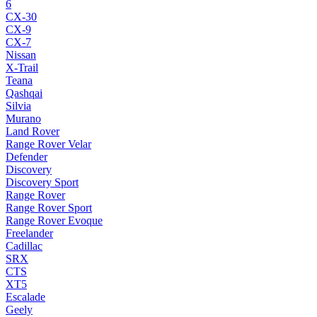
6
CX-30
CX-9
CX-7
Nissan
X-Trail
Teana
Qashqai
Silvia
Murano
Land Rover
Range Rover Velar
Defender
Discovery
Discovery Sport
Range Rover
Range Rover Sport
Range Rover Evoque
Freelander
Cadillac
SRX
CTS
XT5
Escalade
Geely