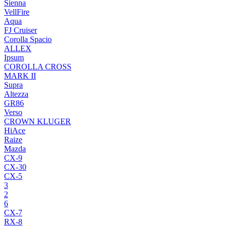
Sienna
VellFire
Aqua
FJ Cruiser
Corolla Spacio
ALLEX
Ipsum
COROLLA CROSS
MARK II
Supra
Altezza
GR86
Verso
CROWN KLUGER
HiAce
Raize
Mazda
CX-9
CX-30
CX-5
3
2
6
CX-7
RX-8