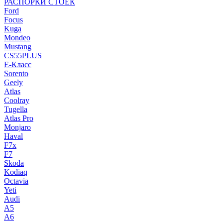
РАСПОРКИ СТОЕК
Ford
Focus
Kuga
Mondeo
Mustang
CS55PLUS
E-Класс
Sorento
Geely
Atlas
Coolray
Tugella
Atlas Pro
Monjaro
Haval
F7x
F7
Skoda
Kodiaq
Octavia
Yeti
Audi
A5
A6