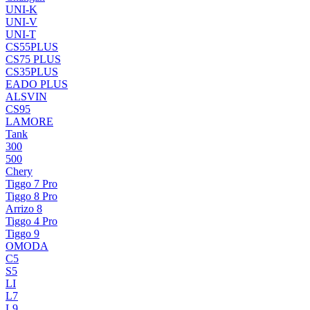
UNI-K
UNI-V
UNI-T
CS55PLUS
CS75 PLUS
CS35PLUS
EADO PLUS
ALSVIN
CS95
LAMORE
Tank
300
500
Chery
Tiggo 7 Pro
Tiggo 8 Pro
Arrizo 8
Tiggo 4 Pro
Tiggo 9
OMODA
C5
S5
LI
L7
L9