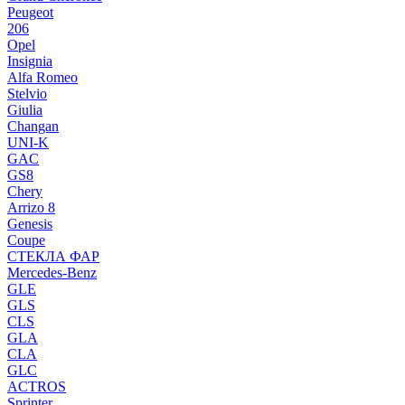
Peugeot
206
Opel
Insignia
Alfa Romeo
Stelvio
Giulia
Changan
UNI-K
GAC
GS8
Chery
Arrizo 8
Genesis
Coupe
СТЕКЛА ФАР
Mercedes-Benz
GLE
GLS
CLS
GLA
CLA
GLC
ACTROS
Sprinter