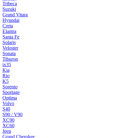
Tribeca
Suzuki
Grand Vitara
Hyundai
Creta
Elantra
Santa Fe
Solaris
Veloster
Sonata
Tiburon
ix35
Kia
Rio
K5
Sorento
Sportage
Optima
Volvo
S40
S90 / V90
XC90
XC60
Jeep
Grand Cherokee