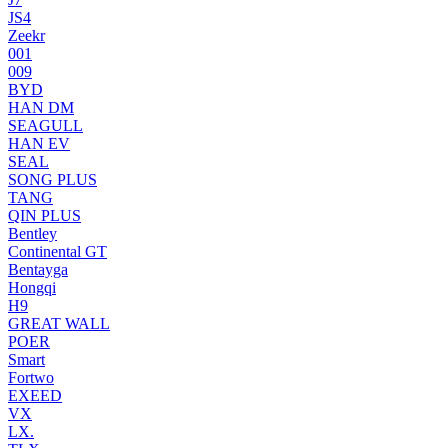
JS4
Zeekr
001
009
BYD
HAN DM
SEAGULL
HAN EV
SEAL
SONG PLUS
TANG
QIN PLUS
Bentley
Continental GT
Bentayga
Hongqi
H9
GREAT WALL
POER
Smart
Fortwo
EXEED
VX
LX.