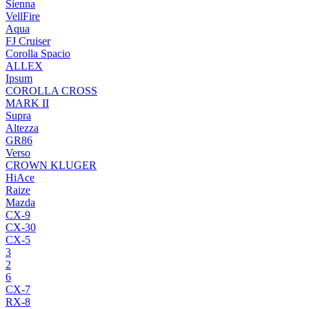
Sienna
VellFire
Aqua
FJ Cruiser
Corolla Spacio
ALLEX
Ipsum
COROLLA CROSS
MARK II
Supra
Altezza
GR86
Verso
CROWN KLUGER
HiAce
Raize
Mazda
CX-9
CX-30
CX-5
3
2
6
CX-7
RX-8