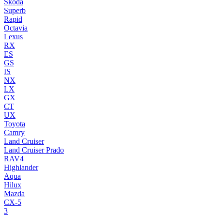
Skoda
Superb
Rapid
Octavia
Lexus
RX
ES
GS
IS
NX
LX
GX
CT
UX
Toyota
Camry
Land Cruiser
Land Cruiser Prado
RAV4
Highlander
Aqua
Hilux
Mazda
CX-5
3