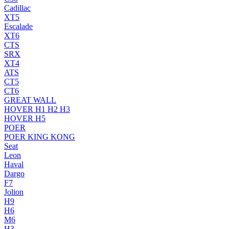
Cadillac
XT5
Escalade
XT6
CTS
SRX
XT4
ATS
CT5
CT6
GREAT WALL
HOVER H1 H2 H3
HOVER H5
POER
POER KING KONG
Seat
Leon
Haval
Dargo
F7
Jolion
H9
H6
M6
H3