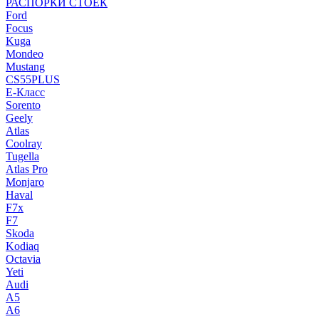
РАСПОРКИ СТОЕК
Ford
Focus
Kuga
Mondeo
Mustang
CS55PLUS
E-Класс
Sorento
Geely
Atlas
Coolray
Tugella
Atlas Pro
Monjaro
Haval
F7x
F7
Skoda
Kodiaq
Octavia
Yeti
Audi
A5
A6