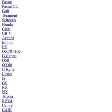
Passat
Passat CC
Golf
Teramont
Scirocco
Honda
Civic
CR-V
Accord
Infiniti
FX
QX70 / FX
G Cедан
Q50
QX60
G Купе
Lexus
IS
GS
RX
NX
Toyota
RAV4
Camry
C-HR