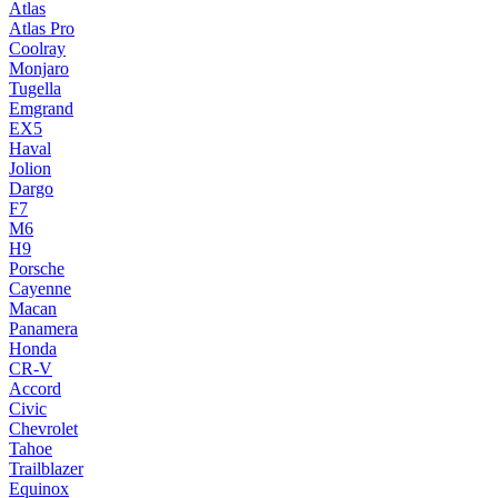
Atlas
Atlas Pro
Coolray
Monjaro
Tugella
Emgrand
EX5
Haval
Jolion
Dargo
F7
M6
H9
Porsche
Cayenne
Macan
Panamera
Honda
CR-V
Accord
Civic
Chevrolet
Tahoe
Trailblazer
Equinox