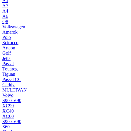
A5
A7
A4
A6
Q8
Volkswagen
Amarok
Polo
Scirocco
Arteon
Golf
Jetta
Passat
Touareg
Tiguan
Passat CC
Caddy
MULTIVAN
Volvo
S90 / V90
XC90
XC40
XC60
S90 / V90
S60