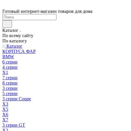
Готовый интернет-магазин товаров для дома
Каталог
По всему сайту
По каталогу
Каталог
КОРПУСА ФАР
BMW
6 серии
4 серии
X1
7 серии
8 серии
3 серии
5 серии
3 серии Coupe
X3
X5
X6
X7
3 серии GT
X2