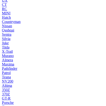
UX
CT
RC
MINI
Hatch
Countryman
Nissan
Qashqai
Sentra
Silvia
Juke
Tiida
X-Trail
Murano
Almera
Maxima
Pathfinder
Patrol
Teana
NV200
Altima
350Z
370Z
GT-R
Porsche