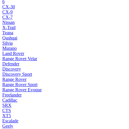
6
CX-30
CX-9
CX-7
Nissan
X-Trail
Teana
Qashqai
Silvia
Murano
Land Rover
Range Rover Velar
Defender
Discovery
Discovery Sport
Range Rover
Range Rover Sport
Range Rover Evoque
Freelander
Cadillac
SRX
CTS
XT5
Escalade
Geely