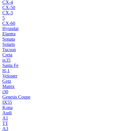
CX-4
CX-50
CX-3
5
CX-60
Hyundai
Elantra
Sonata
Solaris
Tucson
Creta
ix35
Santa Fe
H-1
Veloster
Getz
Matrix
i30
Genesis Coupe
IX55
Kona
Audi
A1
TT
A3