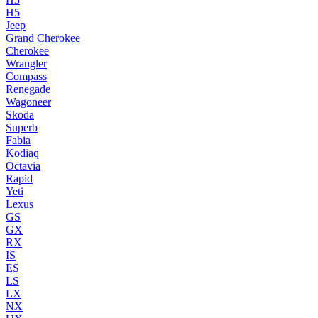
H5
Jeep
Grand Cherokee
Cherokee
Wrangler
Compass
Renegade
Wagoneer
Skoda
Superb
Fabia
Kodiaq
Octavia
Rapid
Yeti
Lexus
GS
GX
RX
IS
ES
LS
LX
NX