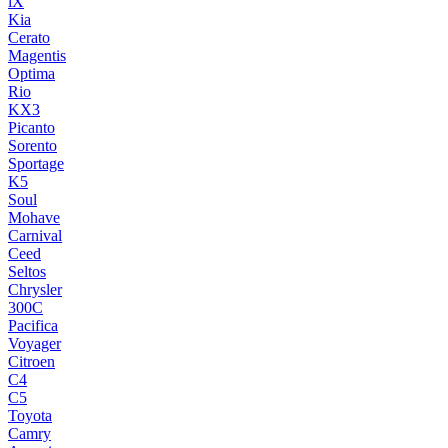
iX
Kia
Cerato
Magentis
Optima
Rio
KX3
Picanto
Sorento
Sportage
K5
Soul
Mohave
Carnival
Ceed
Seltos
Chrysler
300C
Pacifica
Voyager
Citroen
C4
C5
Toyota
Camry