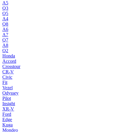
A5
Q3
Q5
A4
Q8
A6
A7
Q7
A8
Q2
Honda
Accord
Crosstour
CR-V
Civic
Fit
Vezel
Odyssey
Pilot
Insight
XR-V
Ford
Edge
Kuga
Mondeo