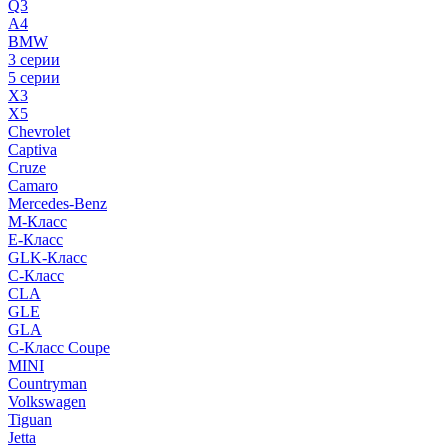
Q3
A4
BMW
3 серии
5 серии
X3
X5
Chevrolet
Captiva
Cruze
Camaro
Mercedes-Benz
M-Класс
E-Класс
GLK-Класс
C-Класс
CLA
GLE
GLA
C-Класс Coupe
MINI
Countryman
Volkswagen
Tiguan
Jetta