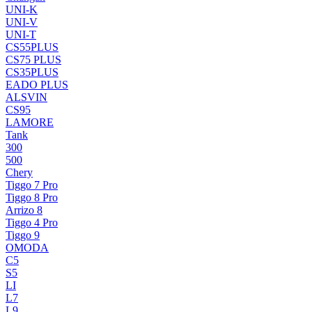
UNI-K
UNI-V
UNI-T
CS55PLUS
CS75 PLUS
CS35PLUS
EADO PLUS
ALSVIN
CS95
LAMORE
Tank
300
500
Chery
Tiggo 7 Pro
Tiggo 8 Pro
Arrizo 8
Tiggo 4 Pro
Tiggo 9
OMODA
C5
S5
LI
L7
L9