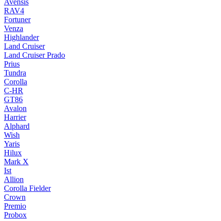
Avensis
RAV4
Fortuner
Venza
Highlander
Land Cruiser
Land Cruiser Prado
Prius
Tundra
Corolla
C-HR
GT86
Avalon
Harrier
Alphard
Wish
Yaris
Hilux
Mark X
Ist
Allion
Corolla Fielder
Crown
Premio
Probox