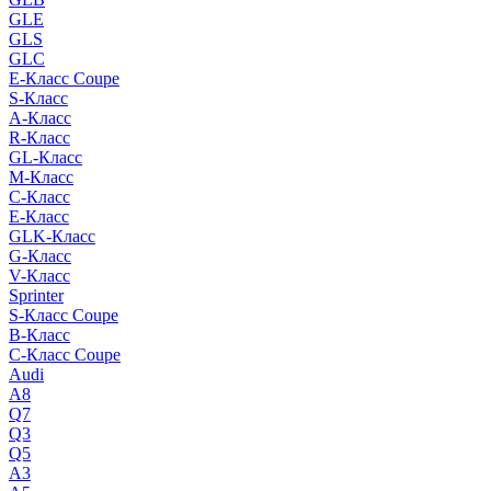
GLE
GLS
GLC
E-Класс Coupe
S-Класс
A-Класс
R-Класс
GL-Класс
M-Класс
C-Класс
E-Класс
GLK-Класс
G-Класс
V-Класс
Sprinter
S-Класс Сoupe
B-Класс
C-Класс Coupe
Audi
A8
Q7
Q3
Q5
A3