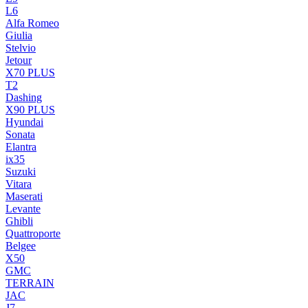
L6
Alfa Romeo
Giulia
Stelvio
Jetour
X70 PLUS
T2
Dashing
X90 PLUS
Hyundai
Sonata
Elantra
ix35
Suzuki
Vitara
Maserati
Levante
Ghibli
Quattroporte
Belgee
X50
GMC
TERRAIN
JAC
J7