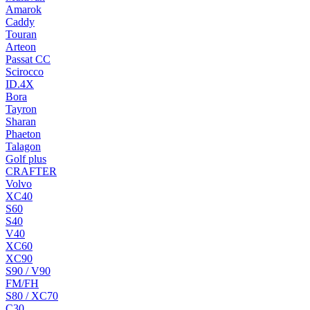
Amarok
Caddy
Touran
Arteon
Passat CC
Scirocco
ID.4X
Bora
Tayron
Sharan
Phaeton
Talagon
Golf plus
CRAFTER
Volvo
XC40
S60
S40
V40
XC60
XC90
S90 / V90
FM/FH
S80 / XC70
C30