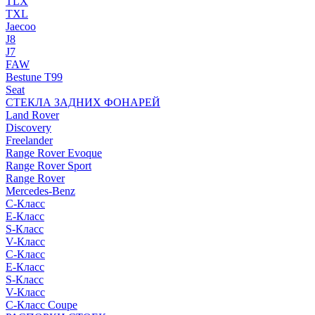
TLX
TXL
Jaecoo
J8
J7
FAW
Bestune T99
Seat
СТЕКЛА ЗАДНИХ ФОНАРЕЙ
Land Rover
Discovery
Freelander
Range Rover Evoque
Range Rover Sport
Range Rover
Mercedes-Benz
C-Класс
E-Класс
S-Класс
V-Класс
C-Класс
E-Класс
S-Класс
V-Класс
C-Класс Coupe