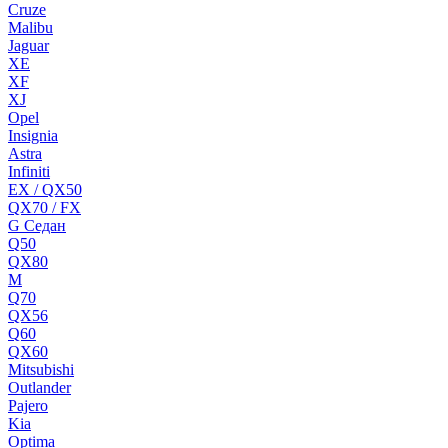
Cruze
Malibu
Jaguar
XE
XF
XJ
Opel
Insignia
Astra
Infiniti
EX / QX50
QX70 / FX
G Cедан
Q50
QX80
M
Q70
QX56
Q60
QX60
Mitsubishi
Outlander
Pajero
Kia
Optima