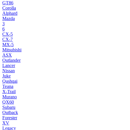
GT86
Corolla
Alphard
Mazda
3
6
CX-5
CX-7
MX-5
Mitsubishi
ASX
Outlander
Lancer
Nissan
Juke
Qashqai
Teana
X-Trail
Murano
QX60
Subaru
Outback
Forester
XV
Legacy