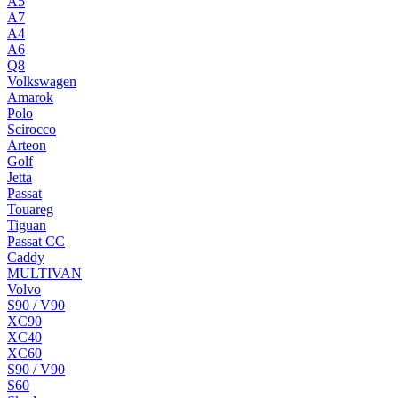
A5
A7
A4
A6
Q8
Volkswagen
Amarok
Polo
Scirocco
Arteon
Golf
Jetta
Passat
Touareg
Tiguan
Passat CC
Caddy
MULTIVAN
Volvo
S90 / V90
XC90
XC40
XC60
S90 / V90
S60