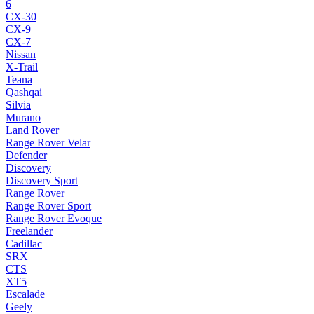
6
CX-30
CX-9
CX-7
Nissan
X-Trail
Teana
Qashqai
Silvia
Murano
Land Rover
Range Rover Velar
Defender
Discovery
Discovery Sport
Range Rover
Range Rover Sport
Range Rover Evoque
Freelander
Cadillac
SRX
CTS
XT5
Escalade
Geely