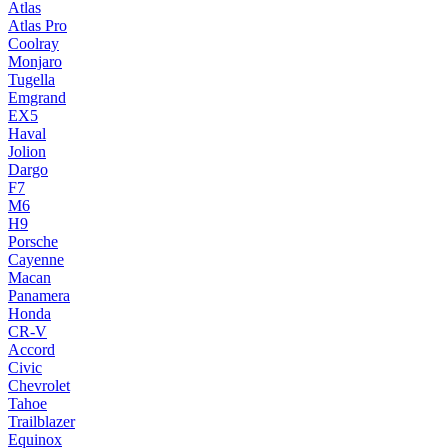
Atlas
Atlas Pro
Coolray
Monjaro
Tugella
Emgrand
EX5
Haval
Jolion
Dargo
F7
M6
H9
Porsche
Cayenne
Macan
Panamera
Honda
CR-V
Accord
Civic
Chevrolet
Tahoe
Trailblazer
Equinox