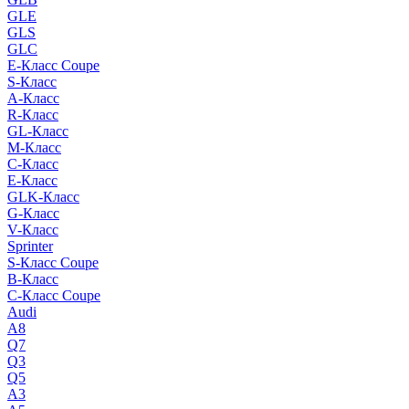
GLE
GLS
GLC
E-Класс Coupe
S-Класс
A-Класс
R-Класс
GL-Класс
M-Класс
C-Класс
E-Класс
GLK-Класс
G-Класс
V-Класс
Sprinter
S-Класс Сoupe
B-Класс
C-Класс Coupe
Audi
A8
Q7
Q3
Q5
A3