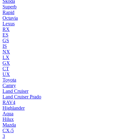
Skoda
Superb
Rapid
Octavia
Lexus
RX
ES
GS
IS
NX
LX
GX
CT
UX
Toyota
Camry
Land Cruiser
Land Cruiser Prado
RAV4
Highlander
Aqua
Hilux
Mazda
CX-5
3