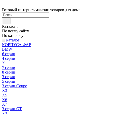
Готовый интернет-магазин товаров для дома
Каталог
По всему сайту
По каталогу
Каталог
КОРПУСА ФАР
BMW
6 серии
4 серии
X1
7 серии
8 серии
3 серии
5 серии
3 серии Coupe
X3
X5
X6
X7
3 серии GT
X2