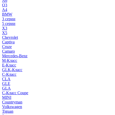
A6
Q3
A4
BMW
3 серии
5 серии
X3
X5
Chevrolet
Captiva
Cruze
Camaro
Mercedes-Benz
M-Класс
E-Класс
GLK-Класс
C-Класс
CLA
GLE
GLA
C-Класс Coupe
MINI
Countryman
Volkswagen
Tiguan