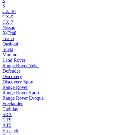
3
6
CX-30
CX-9
CX-7
Nissan
X-Trail
Teana
Qashqai
Silvia
Murano
Land Rover
Range Rover Velar
Defender
Discovery
Discovery Sport
Range Rover
Range Rover Sport
Range Rover Evoque
Freelander
Cadillac
SRX
CTS
XT5
Escalade