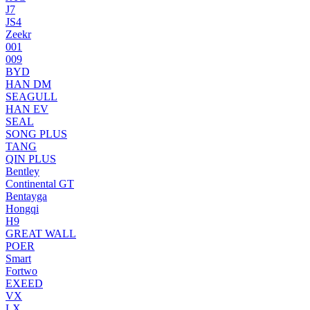
J7
JS4
Zeekr
001
009
BYD
HAN DM
SEAGULL
HAN EV
SEAL
SONG PLUS
TANG
QIN PLUS
Bentley
Continental GT
Bentayga
Hongqi
H9
GREAT WALL
POER
Smart
Fortwo
EXEED
VX
LX.