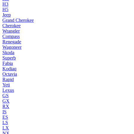
H3
H5
Jeep
Grand Cherokee
Cherokee
Wrangler
Compass
Renegade
Wagoneer
Skoda
Superb
Fabia
Kodiaq
Octavia
Rapid
Yeti
Lexus
GS
GX
RX
IS
ES
LS
LX
NX