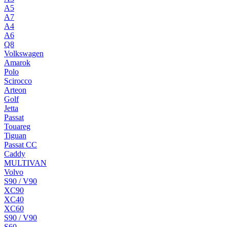
A5
A7
A4
A6
Q8
Volkswagen
Amarok
Polo
Scirocco
Arteon
Golf
Jetta
Passat
Touareg
Tiguan
Passat CC
Caddy
MULTIVAN
Volvo
S90 / V90
XC90
XC40
XC60
S90 / V90
S60