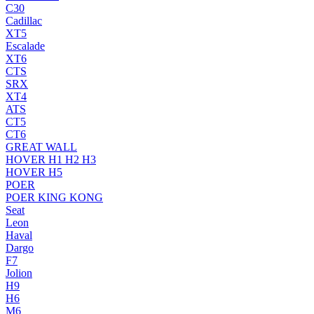
C30
Cadillac
XT5
Escalade
XT6
CTS
SRX
XT4
ATS
CT5
CT6
GREAT WALL
HOVER H1 H2 H3
HOVER H5
POER
POER KING KONG
Seat
Leon
Haval
Dargo
F7
Jolion
H9
H6
M6