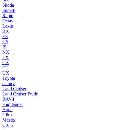
Skoda
Superb
Rapid
Octavia
Lexus
RX
ES
GS
IS
NX
LX
GX
CT
UX
Toyota
Camry
Land Cruiser
Land Cruiser Prado
RAV4
Highlander
Aqua
Hilux
Mazda
CX-5