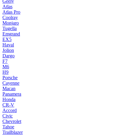
Geely
Atlas
Atlas Pro
Coolray
Monjaro
Tugella
Emgrand
EX5
Haval
Jolion
Dargo
F7
M6
H9
Porsche
Cayenne
Macan
Panamera
Honda
CR-V
Accord
Civic
Chevrolet
Tahoe
Trailblazer