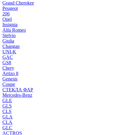
Grand Cherokee
Peugeot
206
Opel
Insignia
Alfa Romeo
Stelvio
Giulia
Changan
UNI-K
GAC
GS8
Chery
Arrizo 8
Genesis
Coupe
СТЕКЛА ФАР
Mercedes-Benz
GLE
GLS
CLS
GLA
CLA
GLC
ACTROS