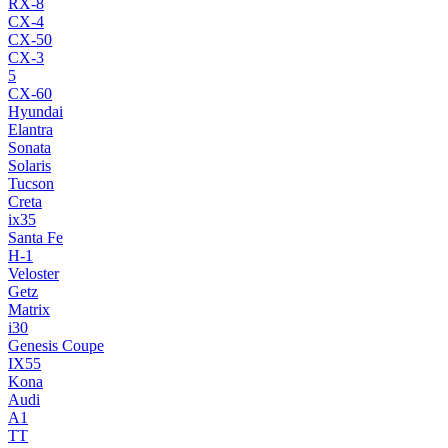
RX-8
CX-4
CX-50
CX-3
5
CX-60
Hyundai
Elantra
Sonata
Solaris
Tucson
Creta
ix35
Santa Fe
H-1
Veloster
Getz
Matrix
i30
Genesis Coupe
IX55
Kona
Audi
A1
TT