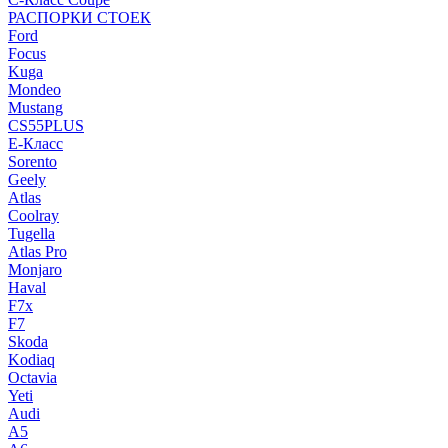
РАСПОРКИ СТОЕК
Ford
Focus
Kuga
Mondeo
Mustang
CS55PLUS
E-Класс
Sorento
Geely
Atlas
Coolray
Tugella
Atlas Pro
Monjaro
Haval
F7x
F7
Skoda
Kodiaq
Octavia
Yeti
Audi
A5