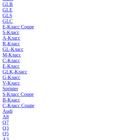
GLB
GLE
GLS
GLC
E-Класс Coupe
S-Класс
A-Класс
R-Класс
GL-Класс
M-Класс
C-Класс
E-Класс
GLK-Класс
G-Класс
V-Класс
Sprinter
S-Класс Сoupe
B-Класс
C-Класс Coupe
Audi
A8
Q7
Q3
Q5
A3