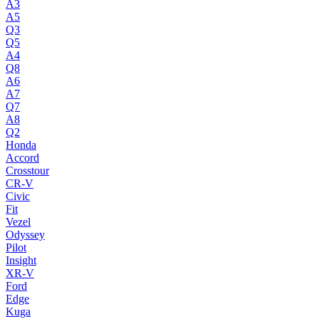
A3
A5
Q3
Q5
A4
Q8
A6
A7
Q7
A8
Q2
Honda
Accord
Crosstour
CR-V
Civic
Fit
Vezel
Odyssey
Pilot
Insight
XR-V
Ford
Edge
Kuga