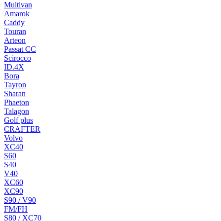
Multivan
Amarok
Caddy
Touran
Arteon
Passat CC
Scirocco
ID.4X
Bora
Tayron
Sharan
Phaeton
Talagon
Golf plus
CRAFTER
Volvo
XC40
S60
S40
V40
XC60
XC90
S90 / V90
FM/FH
S80 / XC70