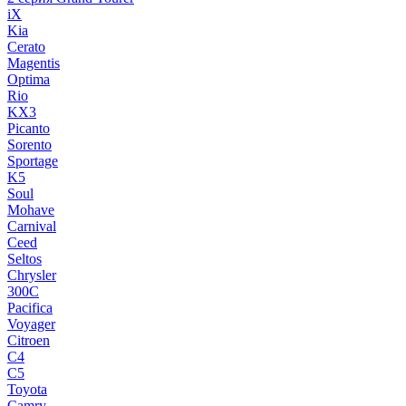
iX
Kia
Cerato
Magentis
Optima
Rio
KX3
Picanto
Sorento
Sportage
K5
Soul
Mohave
Carnival
Ceed
Seltos
Chrysler
300C
Pacifica
Voyager
Citroen
C4
C5
Toyota
Camry