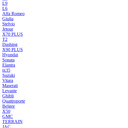
L9
L6
Alfa Romeo
Giulia
Stelvio
Jetour
X70 PLUS
T2
Dashing
X90 PLUS
Hyundai
Sonata
Elantra
ix35
Suzuki
Vitara
Maserati
Levante
Ghibli
Quattroporte
Belgee
X50
GMC
TERRAIN
JAC