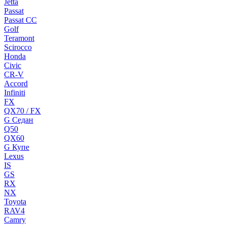
Jetta
Passat
Passat CC
Golf
Teramont
Scirocco
Honda
Civic
CR-V
Accord
Infiniti
FX
QX70 / FX
G Cедан
Q50
QX60
G Купе
Lexus
IS
GS
RX
NX
Toyota
RAV4
Camry