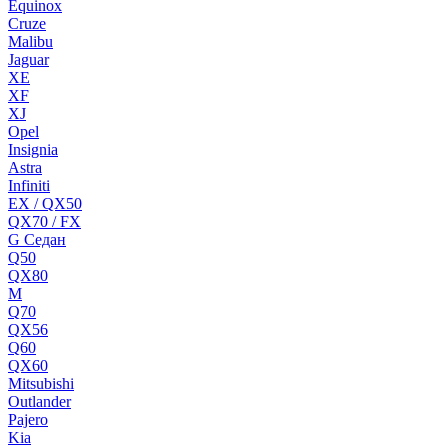
Equinox
Cruze
Malibu
Jaguar
XE
XF
XJ
Opel
Insignia
Astra
Infiniti
EX / QX50
QX70 / FX
G Cедан
Q50
QX80
M
Q70
QX56
Q60
QX60
Mitsubishi
Outlander
Pajero
Kia