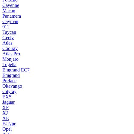
Cayenne
Macan
Panamera
Cayman
911
Taycan
Geely
Atlas
Coolray
Atlas Pro
Monjaro
Tugella
Emgrand EC7
Emgrand
Preface
Okavango
Cityray
EX5
Jaguar
XF
XJ
XE
F-Type
Opel