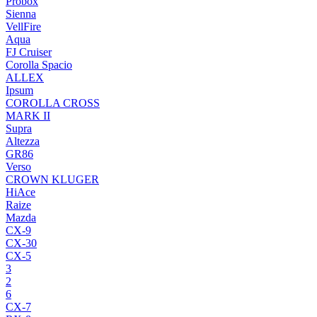
Probox
Sienna
VellFire
Aqua
FJ Cruiser
Corolla Spacio
ALLEX
Ipsum
COROLLA CROSS
MARK II
Supra
Altezza
GR86
Verso
CROWN KLUGER
HiAce
Raize
Mazda
CX-9
CX-30
CX-5
3
2
6
CX-7