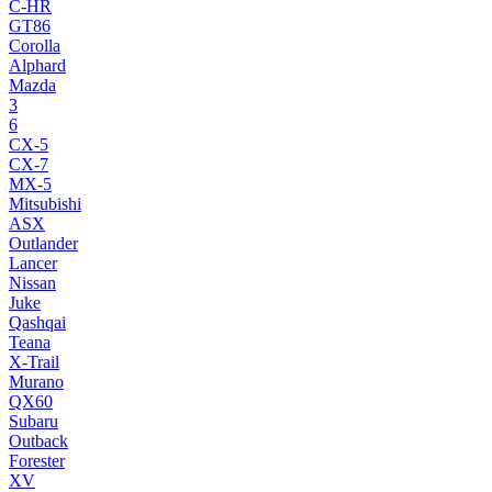
C-HR
GT86
Corolla
Alphard
Mazda
3
6
CX-5
CX-7
MX-5
Mitsubishi
ASX
Outlander
Lancer
Nissan
Juke
Qashqai
Teana
X-Trail
Murano
QX60
Subaru
Outback
Forester
XV