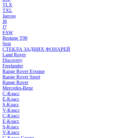
TLX
TXL
Jaecoo
J8
J7
FAW
Bestune T99
Seat
СТЕКЛА ЗАДНИХ ФОНАРЕЙ
Land Rover
Discovery
Freelander
Range Rover Evoque
Range Rover Sport
Range Rover
Mercedes-Benz
C-Класс
E-Класс
S-Класс
V-Класс
C-Класс
E-Класс
S-Класс
V-Класс
C-Класс Coupe