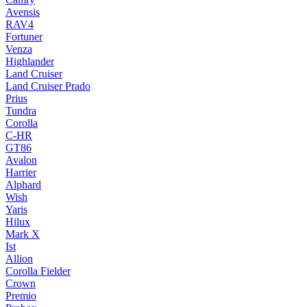
Avensis
RAV4
Fortuner
Venza
Highlander
Land Cruiser
Land Cruiser Prado
Prius
Tundra
Corolla
C-HR
GT86
Avalon
Harrier
Alphard
Wish
Yaris
Hilux
Mark X
Ist
Allion
Corolla Fielder
Crown
Premio