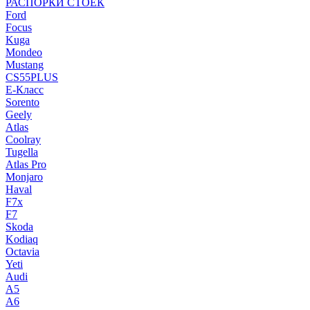
РАСПОРКИ СТОЕК
Ford
Focus
Kuga
Mondeo
Mustang
CS55PLUS
E-Класс
Sorento
Geely
Atlas
Coolray
Tugella
Atlas Pro
Monjaro
Haval
F7x
F7
Skoda
Kodiaq
Octavia
Yeti
Audi
A5
A6