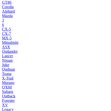
GT86
Corolla
Alphard
Mazda
3
6
CX-5
CX-7
MX-5
Mitsubishi
ASX
Outlander
Lancer
Nissan
Juke
Qashqai
Teana
X-Trail
Murano
QX60
Subaru
Outback
Forester
XV
Legacy