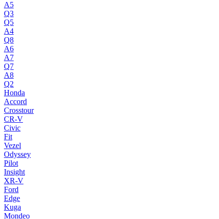
A5
Q3
Q5
A4
Q8
A6
A7
Q7
A8
Q2
Honda
Accord
Crosstour
CR-V
Civic
Fit
Vezel
Odyssey
Pilot
Insight
XR-V
Ford
Edge
Kuga
Mondeo