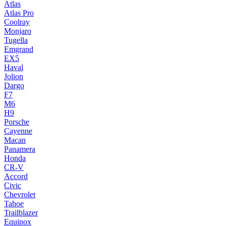
Atlas
Atlas Pro
Coolray
Monjaro
Tugella
Emgrand
EX5
Haval
Jolion
Dargo
F7
M6
H9
Porsche
Cayenne
Macan
Panamera
Honda
CR-V
Accord
Civic
Chevrolet
Tahoe
Trailblazer
Equinox