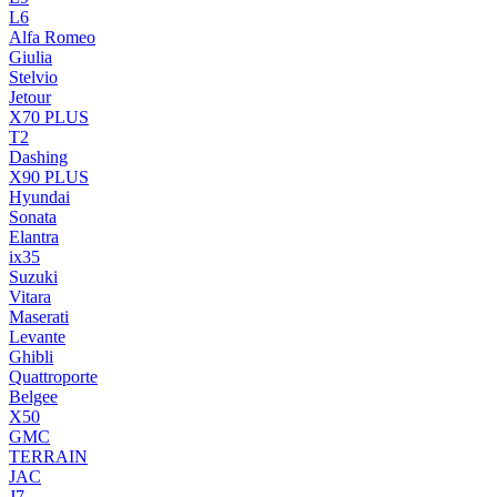
L6
Alfa Romeo
Giulia
Stelvio
Jetour
X70 PLUS
T2
Dashing
X90 PLUS
Hyundai
Sonata
Elantra
ix35
Suzuki
Vitara
Maserati
Levante
Ghibli
Quattroporte
Belgee
X50
GMC
TERRAIN
JAC
J7