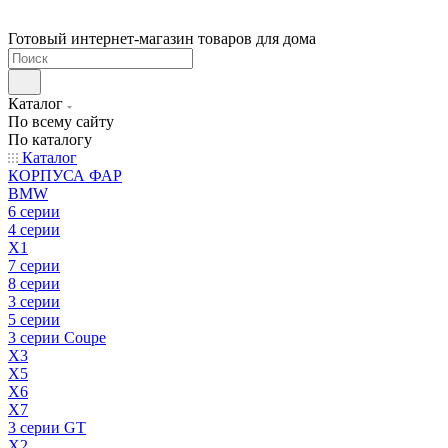
Готовый интернет-магазин товаров для дома
Каталог
По всему сайту
По каталогу
Каталог
КОРПУСА ФАР
BMW
6 серии
4 серии
X1
7 серии
8 серии
3 серии
5 серии
3 серии Coupe
X3
X5
X6
X7
3 серии GT
X2