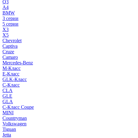
Q3
A4
BMW
3 серии
5 серии
X3
X5
Chevrolet
Captiva
Cruze
Camaro
Mercedes-Benz
M-Класс
E-Класс
GLK-Класс
C-Класс
CLA
GLE
GLA
C-Класс Coupe
MINI
Countryman
Volkswagen
Tiguan
Jetta