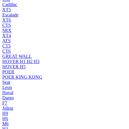
Cadillac
XT5
Escalade
XT6
CTS
SRX
XT4
ATS
CT5
CT6
GREAT WALL
HOVER H1 H2 H3
HOVER H5
POER
POER KING KONG
Seat
Leon
Haval
Dargo
F7
Jolion
H9
H6
M6
H3