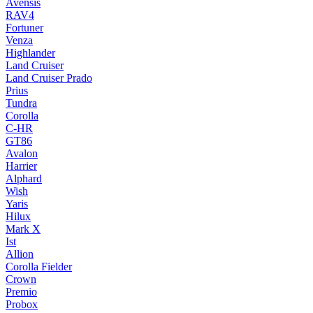
Avensis
RAV4
Fortuner
Venza
Highlander
Land Cruiser
Land Cruiser Prado
Prius
Tundra
Corolla
C-HR
GT86
Avalon
Harrier
Alphard
Wish
Yaris
Hilux
Mark X
Ist
Allion
Corolla Fielder
Crown
Premio
Probox