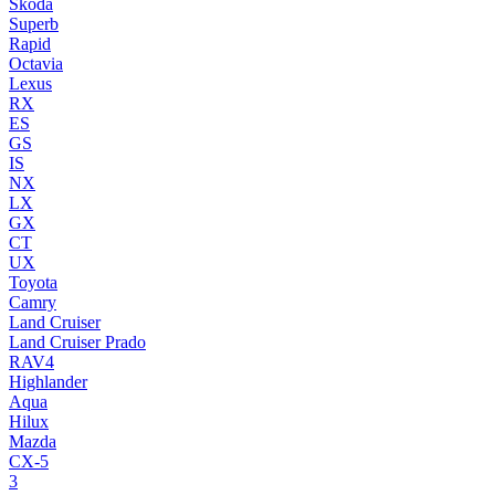
Skoda
Superb
Rapid
Octavia
Lexus
RX
ES
GS
IS
NX
LX
GX
CT
UX
Toyota
Camry
Land Cruiser
Land Cruiser Prado
RAV4
Highlander
Aqua
Hilux
Mazda
CX-5
3