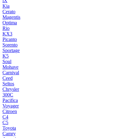
iX
Kia
Cerato
Magentis
Optima
Rio
KX3
Picanto
Sorento
Sportage
K5
Soul
Mohave
Carnival
Ceed
Seltos
Chrysler
300C
Pacifica
Voyager
Citroen
C4
C5
Toyota
Camry