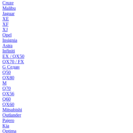
Cruze
Malibu
Jaguar
XE
XF
XJ
Opel
Insignia
Astra
Infiniti
EX / QX50
QX70 / FX
G Cедан
Q50
QX80
M
Q70
QX56
Q60
QX60
Mitsubishi
Outlander
Pajero
Kia
Optima