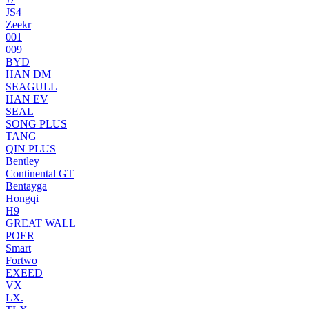
JS4
Zeekr
001
009
BYD
HAN DM
SEAGULL
HAN EV
SEAL
SONG PLUS
TANG
QIN PLUS
Bentley
Continental GT
Bentayga
Hongqi
H9
GREAT WALL
POER
Smart
Fortwo
EXEED
VX
LX.