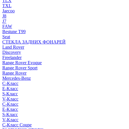
TLX
TXL
Jaecoo
J8
J7
FAW
Bestune T99
Seat
СТЕКЛА ЗАДНИХ ФОНАРЕЙ
Land Rover
Discovery
Freelander
Range Rover Evoque
Range Rover Sport
Range Rover
Mercedes-Benz
C-Класс
E-Класс
S-Класс
V-Класс
C-Класс
E-Класс
S-Класс
V-Класс
C-Класс Coupe