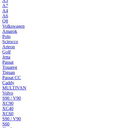
A5
A7
A4
A6
Q8
Volkswagen
Amarok
Polo
Scirocco
Arteon
Golf
Jetta
Passat
Touareg
Tiguan
Passat CC
Caddy
MULTIVAN
Volvo
S90 / V90
XC90
XC40
XC60
S90 / V90
S60