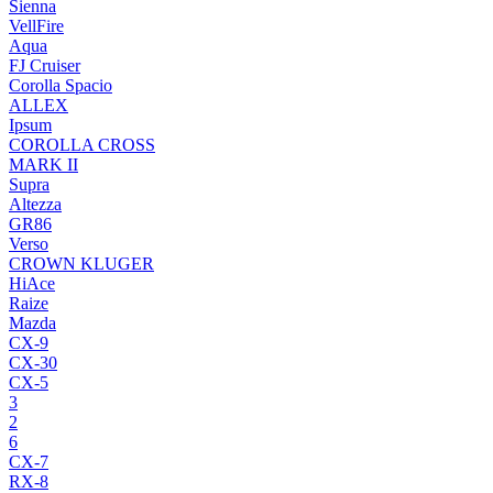
Sienna
VellFire
Aqua
FJ Cruiser
Corolla Spacio
ALLEX
Ipsum
COROLLA CROSS
MARK II
Supra
Altezza
GR86
Verso
CROWN KLUGER
HiAce
Raize
Mazda
CX-9
CX-30
CX-5
3
2
6
CX-7
RX-8