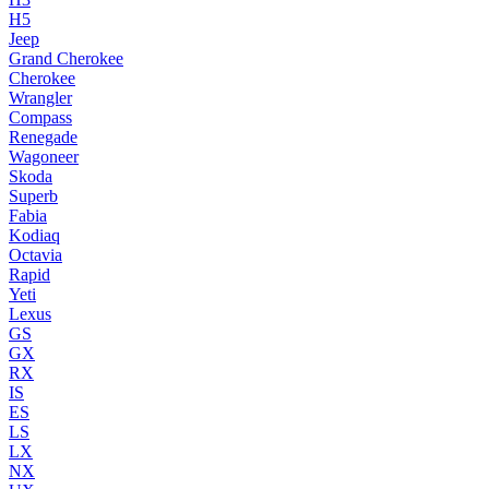
H5
Jeep
Grand Cherokee
Cherokee
Wrangler
Compass
Renegade
Wagoneer
Skoda
Superb
Fabia
Kodiaq
Octavia
Rapid
Yeti
Lexus
GS
GX
RX
IS
ES
LS
LX
NX