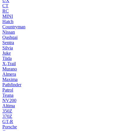
UX
CT
RC
MINI
Hatch
Countryman
Nissan
Qashqai
Sentra
Silvia
Juke
Tiida
X-Trail
Murano
Almera
Maxima
Pathfinder
Patrol
Teana
NV200
Altima
350Z
370Z
GT-R
Porsche