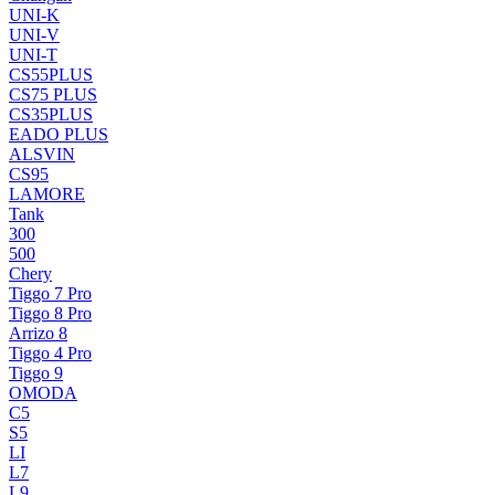
UNI-K
UNI-V
UNI-T
CS55PLUS
CS75 PLUS
CS35PLUS
EADO PLUS
ALSVIN
CS95
LAMORE
Tank
300
500
Chery
Tiggo 7 Pro
Tiggo 8 Pro
Arrizo 8
Tiggo 4 Pro
Tiggo 9
OMODA
C5
S5
LI
L7
L9