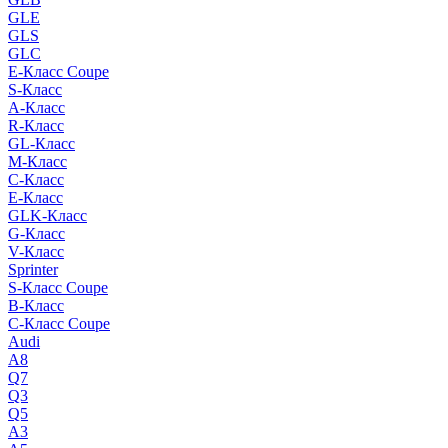
GLE
GLS
GLC
E-Класс Coupe
S-Класс
A-Класс
R-Класс
GL-Класс
M-Класс
C-Класс
E-Класс
GLK-Класс
G-Класс
V-Класс
Sprinter
S-Класс Сoupe
B-Класс
C-Класс Coupe
Audi
A8
Q7
Q3
Q5
A3