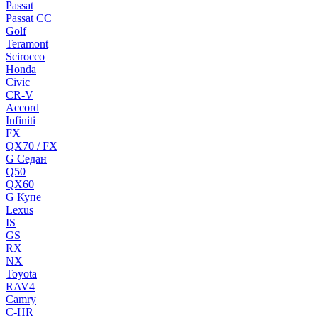
Passat
Passat CC
Golf
Teramont
Scirocco
Honda
Civic
CR-V
Accord
Infiniti
FX
QX70 / FX
G Cедан
Q50
QX60
G Купе
Lexus
IS
GS
RX
NX
Toyota
RAV4
Camry
C-HR