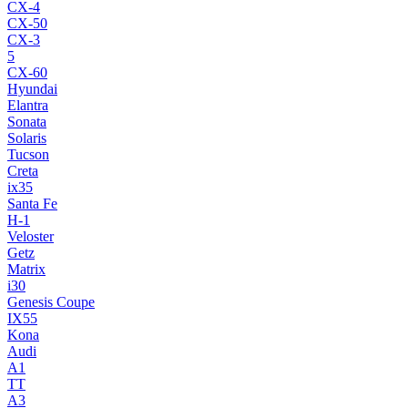
CX-4
CX-50
CX-3
5
CX-60
Hyundai
Elantra
Sonata
Solaris
Tucson
Creta
ix35
Santa Fe
H-1
Veloster
Getz
Matrix
i30
Genesis Coupe
IX55
Kona
Audi
A1
TT
A3