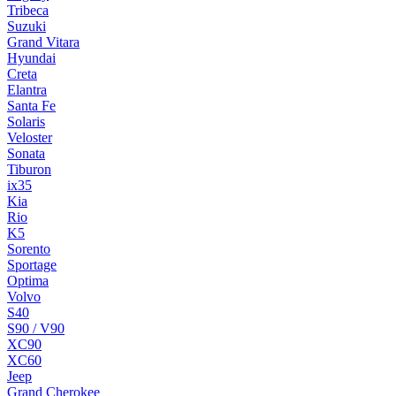
Tribeca
Suzuki
Grand Vitara
Hyundai
Creta
Elantra
Santa Fe
Solaris
Veloster
Sonata
Tiburon
ix35
Kia
Rio
K5
Sorento
Sportage
Optima
Volvo
S40
S90 / V90
XC90
XC60
Jeep
Grand Cherokee