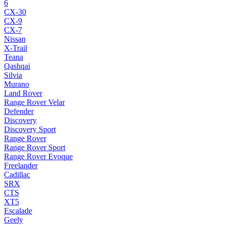
6
CX-30
CX-9
CX-7
Nissan
X-Trail
Teana
Qashqai
Silvia
Murano
Land Rover
Range Rover Velar
Defender
Discovery
Discovery Sport
Range Rover
Range Rover Sport
Range Rover Evoque
Freelander
Cadillac
SRX
CTS
XT5
Escalade
Geely