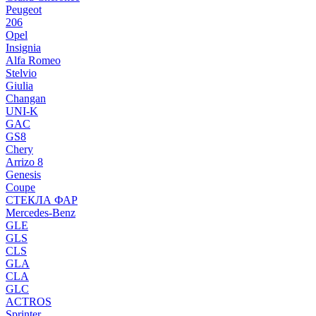
Peugeot
206
Opel
Insignia
Alfa Romeo
Stelvio
Giulia
Changan
UNI-K
GAC
GS8
Chery
Arrizo 8
Genesis
Coupe
СТЕКЛА ФАР
Mercedes-Benz
GLE
GLS
CLS
GLA
CLA
GLC
ACTROS
Sprinter