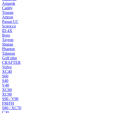
Amarok
Caddy
Touran
Arteon
Passat CC
Scirocco
ID.4X
Bora
Tayron
Sharan
Phaeton
Talagon
Golf plus
CRAFTER
Volvo
XC40
S60
S40
V40
XC60
XC90
S90 / V90
FM/FH
S80 / XC70
C30