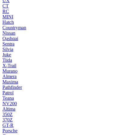
UX
CT
RC
MINI
Hatch
Countryman
Nissan
Qashqai
Sentra
Silvia
Juke
Tiida
X-Trail
Murano
Almera
Maxima
Pathfinder
Patrol
Teana
NV200
Altima
350Z
370Z
GT-R
Porsche