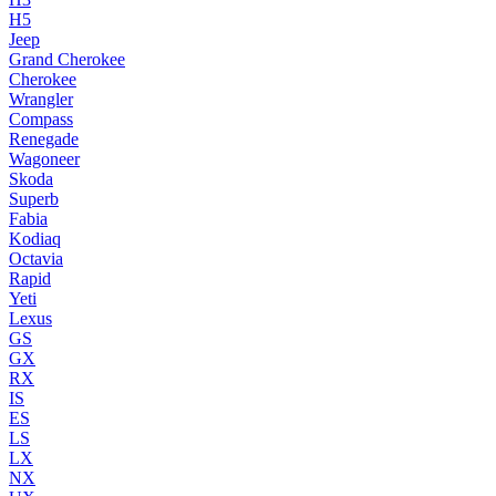
H5
Jeep
Grand Cherokee
Cherokee
Wrangler
Compass
Renegade
Wagoneer
Skoda
Superb
Fabia
Kodiaq
Octavia
Rapid
Yeti
Lexus
GS
GX
RX
IS
ES
LS
LX
NX