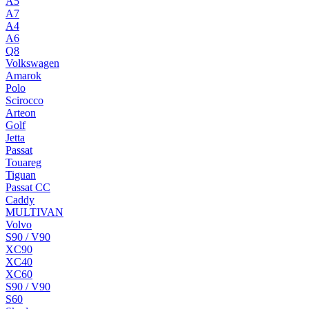
A5
A7
A4
A6
Q8
Volkswagen
Amarok
Polo
Scirocco
Arteon
Golf
Jetta
Passat
Touareg
Tiguan
Passat CC
Caddy
MULTIVAN
Volvo
S90 / V90
XC90
XC40
XC60
S90 / V90
S60