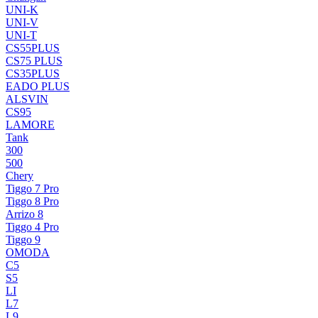
UNI-K
UNI-V
UNI-T
CS55PLUS
CS75 PLUS
CS35PLUS
EADO PLUS
ALSVIN
CS95
LAMORE
Tank
300
500
Chery
Tiggo 7 Pro
Tiggo 8 Pro
Arrizo 8
Tiggo 4 Pro
Tiggo 9
OMODA
C5
S5
LI
L7
L9