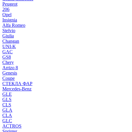
Peugeot
206
Opel
Insignia
Alfa Romeo
Stelvio
Giulia
Changan
UNI-K
GAC
GS8
Chery
Arrizo 8
Genesis
Coupe
СТЕКЛА ФАР
Mercedes-Benz
GLE
GLS
CLS
GLA
CLA
GLC
ACTROS
Sprinter