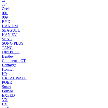
JS4
Zeekr
001
009
BYD
HAN DM
SEAGULL
HAN EV
SEAL
SONG PLUS
TANG
QIN PLUS
Bentley
Continental GT
Bentayga
Hongqi
H9
GREAT WALL
POER
Smart
Fortwo
EXEED
VX
LX.