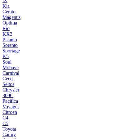
iX
Kia
Cerato
Magentis
Optima
Rio
KX3
Picanto
Sorento
Sportage
K5
Soul
Mohave
Carnival
Ceed
Seltos
Chrysler
300C
Pacifica
Voyager
Citroen
C4
C5
Toyota
Camry