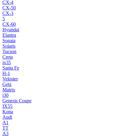
CX-4
CX-50
CX-3
5
CX-60
Hyundai
Elantra
Sonata
Solaris
Tucson
Creta
ix35
Santa Fe
H-1
Veloster
Getz
Matrix
i30
Genesis Coupe
IX55
Kona
Audi
A1
TT
A3