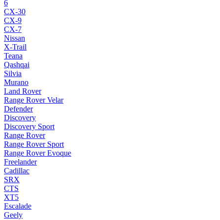
6
CX-30
CX-9
CX-7
Nissan
X-Trail
Teana
Qashqai
Silvia
Murano
Land Rover
Range Rover Velar
Defender
Discovery
Discovery Sport
Range Rover
Range Rover Sport
Range Rover Evoque
Freelander
Cadillac
SRX
CTS
XT5
Escalade
Geely