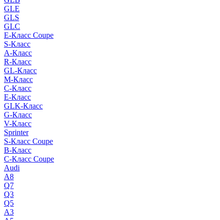
GLE
GLS
GLC
E-Класс Coupe
S-Класс
A-Класс
R-Класс
GL-Класс
M-Класс
C-Класс
E-Класс
GLK-Класс
G-Класс
V-Класс
Sprinter
S-Класс Сoupe
B-Класс
C-Класс Coupe
Audi
A8
Q7
Q3
Q5
A3