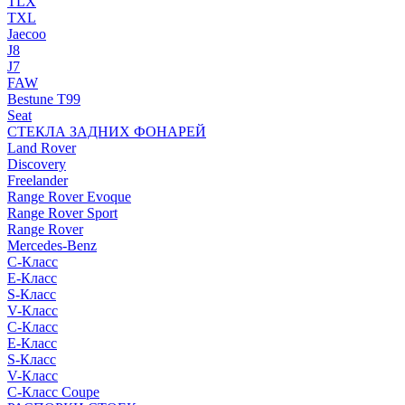
TLX
TXL
Jaecoo
J8
J7
FAW
Bestune T99
Seat
СТЕКЛА ЗАДНИХ ФОНАРЕЙ
Land Rover
Discovery
Freelander
Range Rover Evoque
Range Rover Sport
Range Rover
Mercedes-Benz
C-Класс
E-Класс
S-Класс
V-Класс
C-Класс
E-Класс
S-Класс
V-Класс
C-Класс Coupe