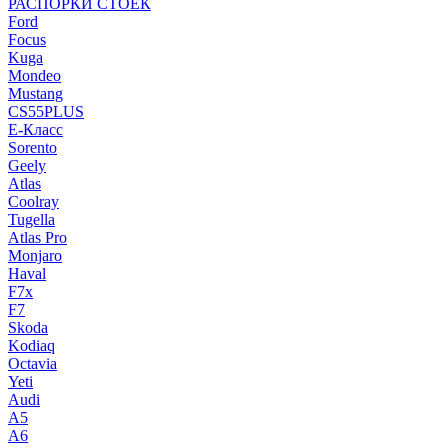
РАСПОРКИ СТОЕК
Ford
Focus
Kuga
Mondeo
Mustang
CS55PLUS
E-Класс
Sorento
Geely
Atlas
Coolray
Tugella
Atlas Pro
Monjaro
Haval
F7x
F7
Skoda
Kodiaq
Octavia
Yeti
Audi
A5
A6