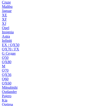
Cruze
Malibu
Jaguar
XE
XF
XJ
Opel
Insignia
Astra
Infiniti
EX / QX50
QX70 / FX
G Cедан
Q50
QX80
M
Q70
QX56
Q60
QX60
Mitsubishi
Outlander
Pajero
Kia
Optima