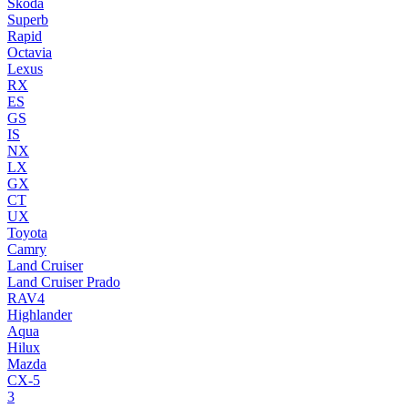
Skoda
Superb
Rapid
Octavia
Lexus
RX
ES
GS
IS
NX
LX
GX
CT
UX
Toyota
Camry
Land Cruiser
Land Cruiser Prado
RAV4
Highlander
Aqua
Hilux
Mazda
CX-5
3