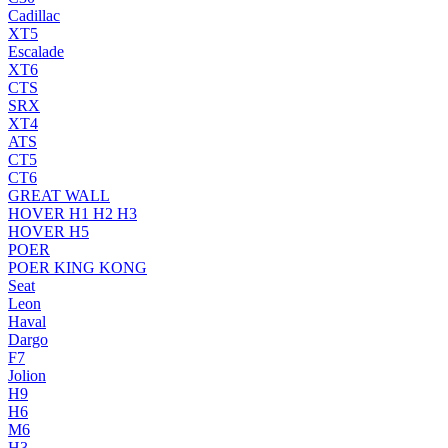
Cadillac
XT5
Escalade
XT6
CTS
SRX
XT4
ATS
CT5
CT6
GREAT WALL
HOVER H1 H2 H3
HOVER H5
POER
POER KING KONG
Seat
Leon
Haval
Dargo
F7
Jolion
H9
H6
M6
H3