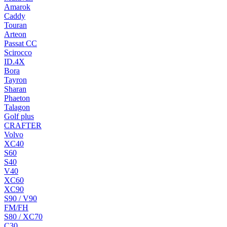
Amarok
Caddy
Touran
Arteon
Passat CC
Scirocco
ID.4X
Bora
Tayron
Sharan
Phaeton
Talagon
Golf plus
CRAFTER
Volvo
XC40
S60
S40
V40
XC60
XC90
S90 / V90
FM/FH
S80 / XC70
C30