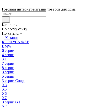
Готовый интернет-магазин товаров для дома
Каталог
По всему сайту
По каталогу
Каталог
КОРПУСА ФАР
BMW
6 серии
4 серии
X1
7 серии
8 серии
3 серии
5 серии
3 серии Coupe
X3
X5
X6
X7
3 серии GT
X2