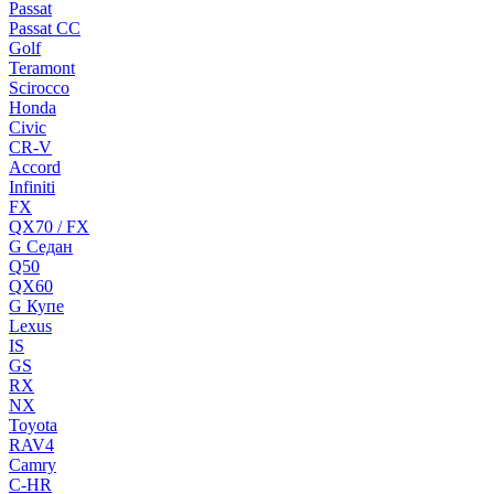
Passat
Passat CC
Golf
Teramont
Scirocco
Honda
Civic
CR-V
Accord
Infiniti
FX
QX70 / FX
G Cедан
Q50
QX60
G Купе
Lexus
IS
GS
RX
NX
Toyota
RAV4
Camry
C-HR