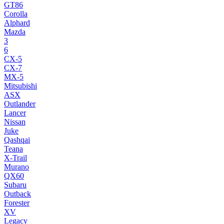
GT86
Corolla
Alphard
Mazda
3
6
CX-5
CX-7
MX-5
Mitsubishi
ASX
Outlander
Lancer
Nissan
Juke
Qashqai
Teana
X-Trail
Murano
QX60
Subaru
Outback
Forester
XV
Legacy