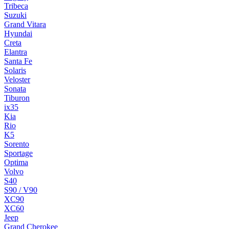
Tribeca
Suzuki
Grand Vitara
Hyundai
Creta
Elantra
Santa Fe
Solaris
Veloster
Sonata
Tiburon
ix35
Kia
Rio
K5
Sorento
Sportage
Optima
Volvo
S40
S90 / V90
XC90
XC60
Jeep
Grand Cherokee