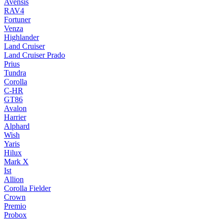
Avensis
RAV4
Fortuner
Venza
Highlander
Land Cruiser
Land Cruiser Prado
Prius
Tundra
Corolla
C-HR
GT86
Avalon
Harrier
Alphard
Wish
Yaris
Hilux
Mark X
Ist
Allion
Corolla Fielder
Crown
Premio
Probox