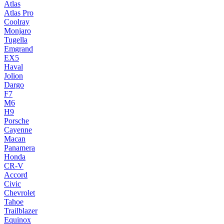
Atlas
Atlas Pro
Coolray
Monjaro
Tugella
Emgrand
EX5
Haval
Jolion
Dargo
F7
M6
H9
Porsche
Cayenne
Macan
Panamera
Honda
CR-V
Accord
Civic
Chevrolet
Tahoe
Trailblazer
Equinox