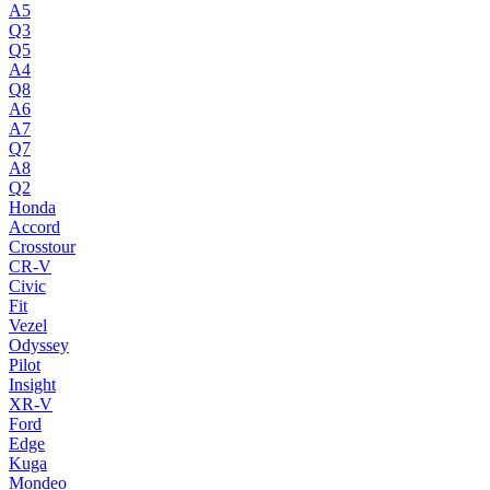
A5
Q3
Q5
A4
Q8
A6
A7
Q7
A8
Q2
Honda
Accord
Crosstour
CR-V
Civic
Fit
Vezel
Odyssey
Pilot
Insight
XR-V
Ford
Edge
Kuga
Mondeo