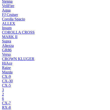
Sienna
VellFire
Aqua
FJ Cruiser
Corolla Spacio
ALLEX
Ipsum
COROLLA CROSS
MARK II
Supra
Altezza
GR86
Verso
CROWN KLUGER
HiAce
Raize
Mazda
CX-9
CX-30
CX-5
3
2
6
CX-7
RX-8