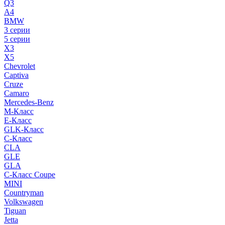
Q3
A4
BMW
3 серии
5 серии
X3
X5
Chevrolet
Captiva
Cruze
Camaro
Mercedes-Benz
M-Класс
E-Класс
GLK-Класс
C-Класс
CLA
GLE
GLA
C-Класс Coupe
MINI
Countryman
Volkswagen
Tiguan
Jetta