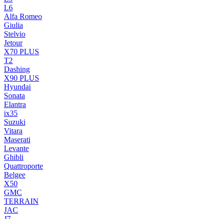
L6
Alfa Romeo
Giulia
Stelvio
Jetour
X70 PLUS
T2
Dashing
X90 PLUS
Hyundai
Sonata
Elantra
ix35
Suzuki
Vitara
Maserati
Levante
Ghibli
Quattroporte
Belgee
X50
GMC
TERRAIN
JAC
J7