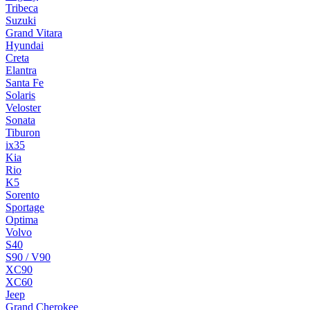
Tribeca
Suzuki
Grand Vitara
Hyundai
Creta
Elantra
Santa Fe
Solaris
Veloster
Sonata
Tiburon
ix35
Kia
Rio
K5
Sorento
Sportage
Optima
Volvo
S40
S90 / V90
XC90
XC60
Jeep
Grand Cherokee