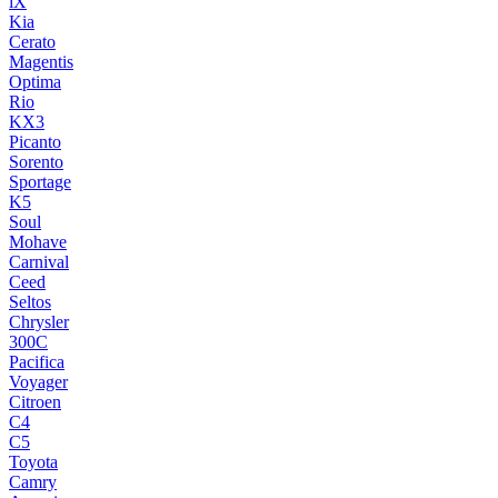
iX
Kia
Cerato
Magentis
Optima
Rio
KX3
Picanto
Sorento
Sportage
K5
Soul
Mohave
Carnival
Ceed
Seltos
Chrysler
300C
Pacifica
Voyager
Citroen
C4
C5
Toyota
Camry