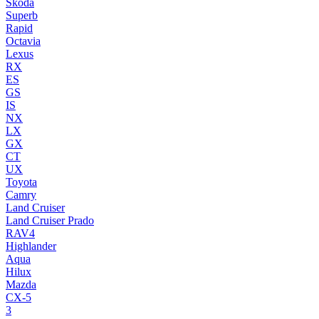
Skoda
Superb
Rapid
Octavia
Lexus
RX
ES
GS
IS
NX
LX
GX
CT
UX
Toyota
Camry
Land Cruiser
Land Cruiser Prado
RAV4
Highlander
Aqua
Hilux
Mazda
CX-5
3