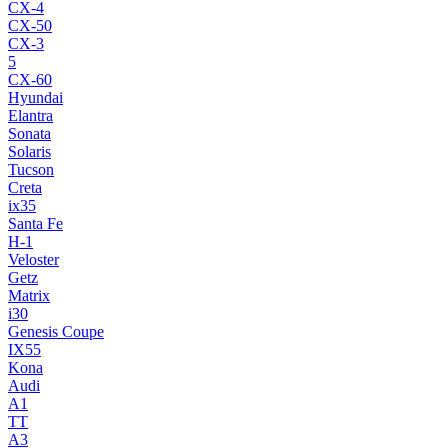
CX-4
CX-50
CX-3
5
CX-60
Hyundai
Elantra
Sonata
Solaris
Tucson
Creta
ix35
Santa Fe
H-1
Veloster
Getz
Matrix
i30
Genesis Coupe
IX55
Kona
Audi
A1
TT
A3