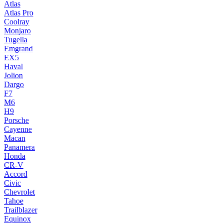
Atlas
Atlas Pro
Coolray
Monjaro
Tugella
Emgrand
EX5
Haval
Jolion
Dargo
F7
M6
H9
Porsche
Cayenne
Macan
Panamera
Honda
CR-V
Accord
Civic
Chevrolet
Tahoe
Trailblazer
Equinox