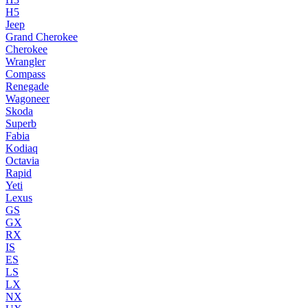
H5
Jeep
Grand Cherokee
Cherokee
Wrangler
Compass
Renegade
Wagoneer
Skoda
Superb
Fabia
Kodiaq
Octavia
Rapid
Yeti
Lexus
GS
GX
RX
IS
ES
LS
LX
NX