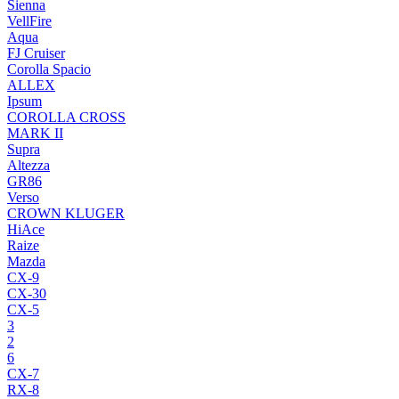
Sienna
VellFire
Aqua
FJ Cruiser
Corolla Spacio
ALLEX
Ipsum
COROLLA CROSS
MARK II
Supra
Altezza
GR86
Verso
CROWN KLUGER
HiAce
Raize
Mazda
CX-9
CX-30
CX-5
3
2
6
CX-7
RX-8