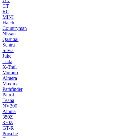
UX
CT
RC
MINI
Hatch
Countryman
Nissan
Qashqai
Sentra
Silvia
Juke
Tiida
X-Trail
Murano
Almera
Maxima
Pathfinder
Patrol
Teana
NV200
Altima
350Z
370Z
GT-R
Porsche