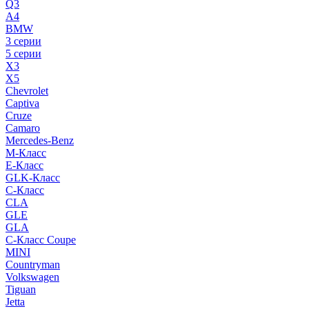
Q3
A4
BMW
3 серии
5 серии
X3
X5
Chevrolet
Captiva
Cruze
Camaro
Mercedes-Benz
M-Класс
E-Класс
GLK-Класс
C-Класс
CLA
GLE
GLA
C-Класс Coupe
MINI
Countryman
Volkswagen
Tiguan
Jetta