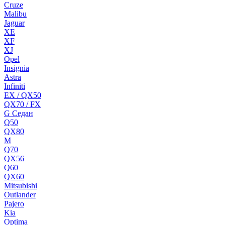
Cruze
Malibu
Jaguar
XE
XF
XJ
Opel
Insignia
Astra
Infiniti
EX / QX50
QX70 / FX
G Cедан
Q50
QX80
M
Q70
QX56
Q60
QX60
Mitsubishi
Outlander
Pajero
Kia
Optima