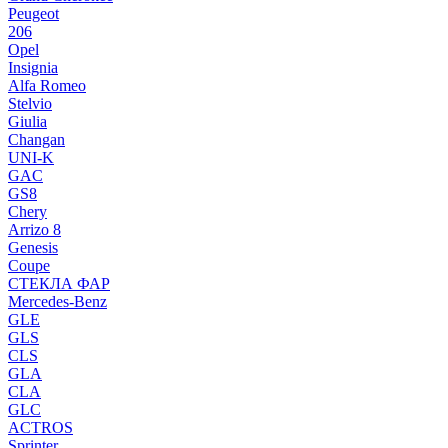
Peugeot
206
Opel
Insignia
Alfa Romeo
Stelvio
Giulia
Changan
UNI-K
GAC
GS8
Chery
Arrizo 8
Genesis
Coupe
СТЕКЛА ФАР
Mercedes-Benz
GLE
GLS
CLS
GLA
CLA
GLC
ACTROS
Sprinter