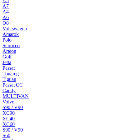
A5
A7
A4
A6
Q8
Volkswagen
Amarok
Polo
Scirocco
Arteon
Golf
Jetta
Passat
Touareg
Tiguan
Passat CC
Caddy
MULTIVAN
Volvo
S90 / V90
XC90
XC40
XC60
S90 / V90
S60