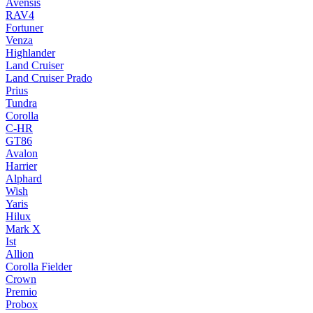
Avensis
RAV4
Fortuner
Venza
Highlander
Land Cruiser
Land Cruiser Prado
Prius
Tundra
Corolla
C-HR
GT86
Avalon
Harrier
Alphard
Wish
Yaris
Hilux
Mark X
Ist
Allion
Corolla Fielder
Crown
Premio
Probox