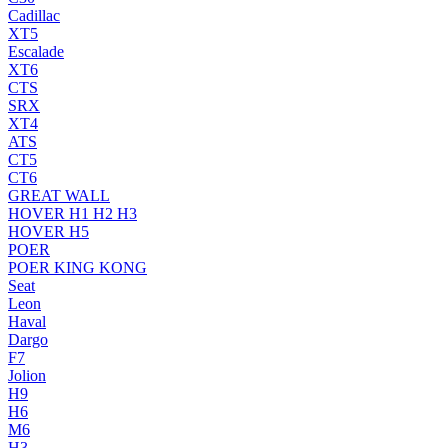
Cadillac
XT5
Escalade
XT6
CTS
SRX
XT4
ATS
CT5
CT6
GREAT WALL
HOVER H1 H2 H3
HOVER H5
POER
POER KING KONG
Seat
Leon
Haval
Dargo
F7
Jolion
H9
H6
M6
H3