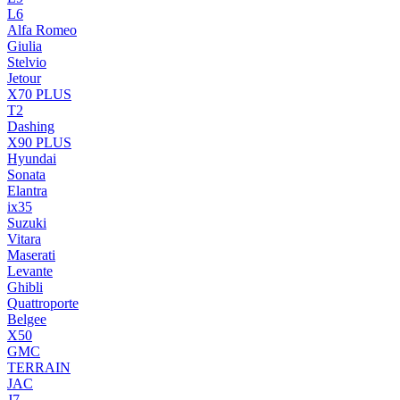
L6
Alfa Romeo
Giulia
Stelvio
Jetour
X70 PLUS
T2
Dashing
X90 PLUS
Hyundai
Sonata
Elantra
ix35
Suzuki
Vitara
Maserati
Levante
Ghibli
Quattroporte
Belgee
X50
GMC
TERRAIN
JAC
J7