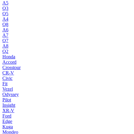
A5
Q3
Q5
A4
Q8
A6
A7
Q7
A8
Q2
Honda
Accord
Crosstour
CR-V
Civic
Fit
Vezel
Odyssey
Pilot
Insight
XR-V
Ford
Edge
Kuga
Mondeo