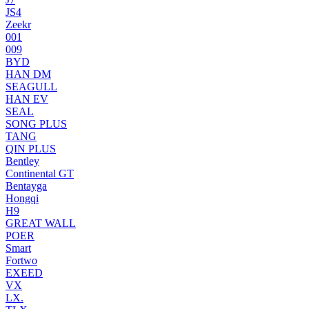
JS4
Zeekr
001
009
BYD
HAN DM
SEAGULL
HAN EV
SEAL
SONG PLUS
TANG
QIN PLUS
Bentley
Continental GT
Bentayga
Hongqi
H9
GREAT WALL
POER
Smart
Fortwo
EXEED
VX
LX.