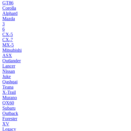
GT86
Corolla
Alphard
Mazda
3
6
CX-5
CX-7
MX-5
Mitsubishi
ASX
Outlander
Lancer
Nissan
Juke
Qashqai
Teana
X-Trail
Murano
QX60
Subaru
Outback
Forester
XV
Legacy