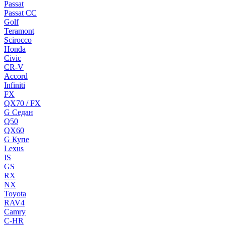
Passat
Passat CC
Golf
Teramont
Scirocco
Honda
Civic
CR-V
Accord
Infiniti
FX
QX70 / FX
G Cедан
Q50
QX60
G Купе
Lexus
IS
GS
RX
NX
Toyota
RAV4
Camry
C-HR