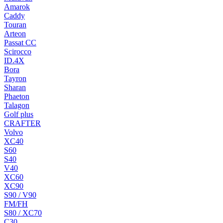
Amarok
Caddy
Touran
Arteon
Passat CC
Scirocco
ID.4X
Bora
Tayron
Sharan
Phaeton
Talagon
Golf plus
CRAFTER
Volvo
XC40
S60
S40
V40
XC60
XC90
S90 / V90
FM/FH
S80 / XC70
C30