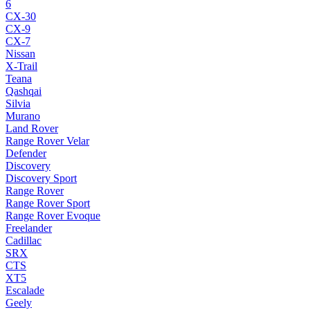
6
CX-30
CX-9
CX-7
Nissan
X-Trail
Teana
Qashqai
Silvia
Murano
Land Rover
Range Rover Velar
Defender
Discovery
Discovery Sport
Range Rover
Range Rover Sport
Range Rover Evoque
Freelander
Cadillac
SRX
CTS
XT5
Escalade
Geely