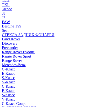
TLX
TXL
Jaecoo
J8
J7
FAW
Bestune T99
Seat
СТЕКЛА ЗАДНИХ ФОНАРЕЙ
Land Rover
Discovery
Freelander
Range Rover Evoque
Range Rover Sport
Range Rover
Mercedes-Benz
C-Класс
E-Класс
S-Класс
V-Класс
C-Класс
E-Класс
S-Класс
V-Класс
C-Класс Coupe