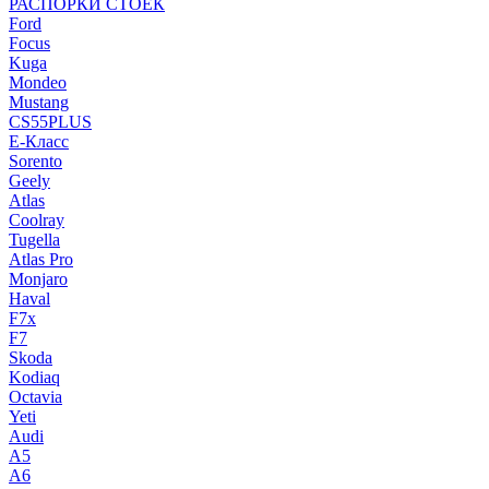
РАСПОРКИ СТОЕК
Ford
Focus
Kuga
Mondeo
Mustang
CS55PLUS
E-Класс
Sorento
Geely
Atlas
Coolray
Tugella
Atlas Pro
Monjaro
Haval
F7x
F7
Skoda
Kodiaq
Octavia
Yeti
Audi
A5
A6