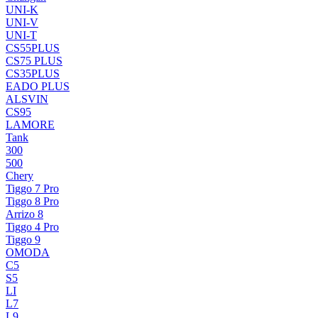
UNI-K
UNI-V
UNI-T
CS55PLUS
CS75 PLUS
CS35PLUS
EADO PLUS
ALSVIN
CS95
LAMORE
Tank
300
500
Chery
Tiggo 7 Pro
Tiggo 8 Pro
Arrizo 8
Tiggo 4 Pro
Tiggo 9
OMODA
C5
S5
LI
L7
L9