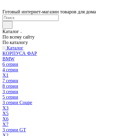
Готовый интернет-магазин товаров для дома
Каталог
По всему сайту
По каталогу
Каталог
КОРПУСА ФАР
BMW
6 серии
4 серии
X1
7 серии
8 серии
3 серии
5 серии
3 серии Coupe
X3
X5
X6
X7
3 серии GT
X2