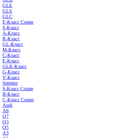
GLE
GLS
GLC
E-Класс Coupe
S-Класс
A-Класс
R-Класс
GL-Класс
M-Класс
C-Класс
E-Класс
GLK-Класс
G-Класс
V-Класс
Sprinter
S-Класс Сoupe
B-Класс
C-Класс Coupe
Audi
A8
Q7
Q3
Q5
A3