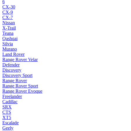
6
CX-30
CX-9
CX-7
Nissan
X-Trail
Teana
Qashqai
Silvia
Murano
Land Rover
Range Rover Velar
Defender
Discovery
Discovery Sport
Range Rover
Range Rover Sport
Range Rover Evoque
Freelander
Cadillac
SRX
CTS
XT5
Escalade
Geely