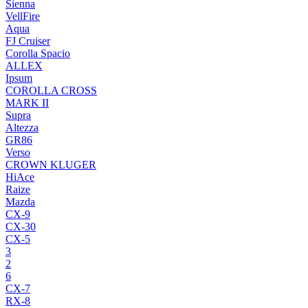
Sienna
VellFire
Aqua
FJ Cruiser
Corolla Spacio
ALLEX
Ipsum
COROLLA CROSS
MARK II
Supra
Altezza
GR86
Verso
CROWN KLUGER
HiAce
Raize
Mazda
CX-9
CX-30
CX-5
3
2
6
CX-7
RX-8