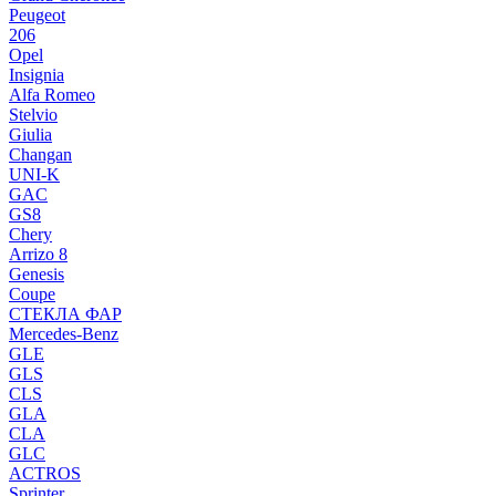
Peugeot
206
Opel
Insignia
Alfa Romeo
Stelvio
Giulia
Changan
UNI-K
GAC
GS8
Chery
Arrizo 8
Genesis
Coupe
СТЕКЛА ФАР
Mercedes-Benz
GLE
GLS
CLS
GLA
CLA
GLC
ACTROS
Sprinter