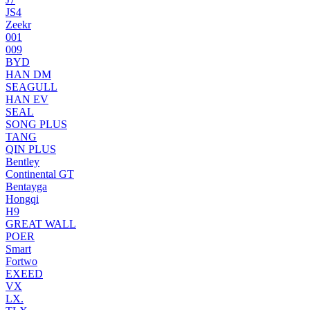
JS4
Zeekr
001
009
BYD
HAN DM
SEAGULL
HAN EV
SEAL
SONG PLUS
TANG
QIN PLUS
Bentley
Continental GT
Bentayga
Hongqi
H9
GREAT WALL
POER
Smart
Fortwo
EXEED
VX
LX.