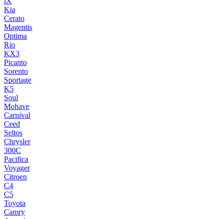
iX
Kia
Cerato
Magentis
Optima
Rio
KX3
Picanto
Sorento
Sportage
K5
Soul
Mohave
Carnival
Ceed
Seltos
Chrysler
300C
Pacifica
Voyager
Citroen
C4
C5
Toyota
Camry