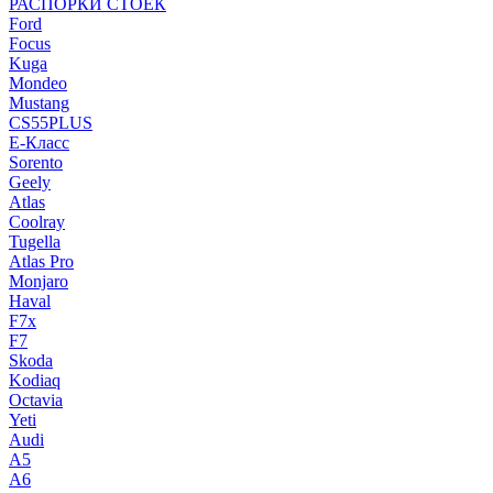
РАСПОРКИ СТОЕК
Ford
Focus
Kuga
Mondeo
Mustang
CS55PLUS
E-Класс
Sorento
Geely
Atlas
Coolray
Tugella
Atlas Pro
Monjaro
Haval
F7x
F7
Skoda
Kodiaq
Octavia
Yeti
Audi
A5
A6