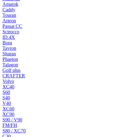
Amarok
Caddy
Touran
Arteon
Passat CC
Scirocco
ID.4X
Bora
Tayron
Sharan
Phaeton
Talagon
Golf plus
CRAFTER
Volvo
XC40
S60
S40
V40
XC60
XC90
S90 / V90
FM/FH
S80 / XC70
C30