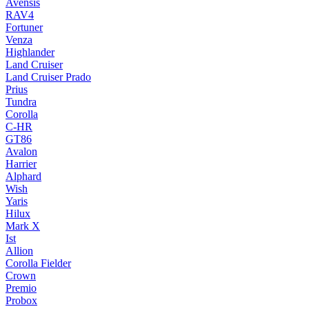
Avensis
RAV4
Fortuner
Venza
Highlander
Land Cruiser
Land Cruiser Prado
Prius
Tundra
Corolla
C-HR
GT86
Avalon
Harrier
Alphard
Wish
Yaris
Hilux
Mark X
Ist
Allion
Corolla Fielder
Crown
Premio
Probox