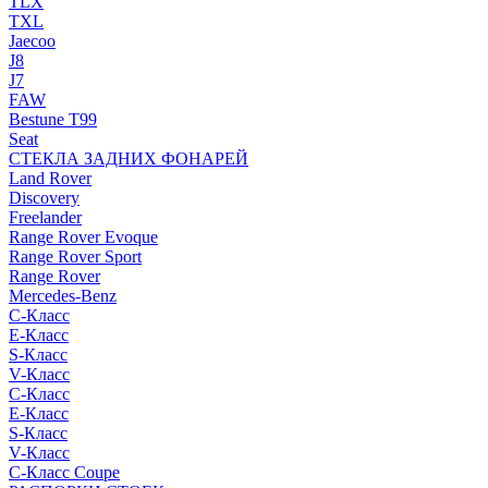
TLX
TXL
Jaecoo
J8
J7
FAW
Bestune T99
Seat
СТЕКЛА ЗАДНИХ ФОНАРЕЙ
Land Rover
Discovery
Freelander
Range Rover Evoque
Range Rover Sport
Range Rover
Mercedes-Benz
C-Класс
E-Класс
S-Класс
V-Класс
C-Класс
E-Класс
S-Класс
V-Класс
C-Класс Coupe