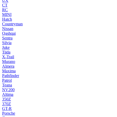
UX
CT
RC
MINI
Hatch
Countryman
Nissan
Qashqai
Sentra
Silvia
Juke
Tiida
X-Trail
Murano
Almera
Maxima
Pathfinder
Patrol
Teana
NV200
Altima
350Z
370Z
GT-R
Porsche