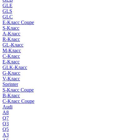
GLE
GLS
GLC
E-Класс Coupe
S-Класс
A-Класс
R-Класс
GL-Класс
M-Класс
C-Класс
E-Класс
GLK-Класс
G-Класс
V-Класс
Sprinter
S-Класс Сoupe
B-Класс
C-Класс Coupe
Audi
A8
Q7
Q3
Q5
A3