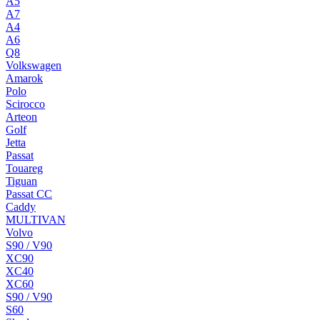
A5
A7
A4
A6
Q8
Volkswagen
Amarok
Polo
Scirocco
Arteon
Golf
Jetta
Passat
Touareg
Tiguan
Passat CC
Caddy
MULTIVAN
Volvo
S90 / V90
XC90
XC40
XC60
S90 / V90
S60