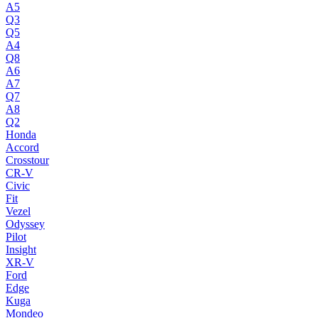
A5
Q3
Q5
A4
Q8
A6
A7
Q7
A8
Q2
Honda
Accord
Crosstour
CR-V
Civic
Fit
Vezel
Odyssey
Pilot
Insight
XR-V
Ford
Edge
Kuga
Mondeo