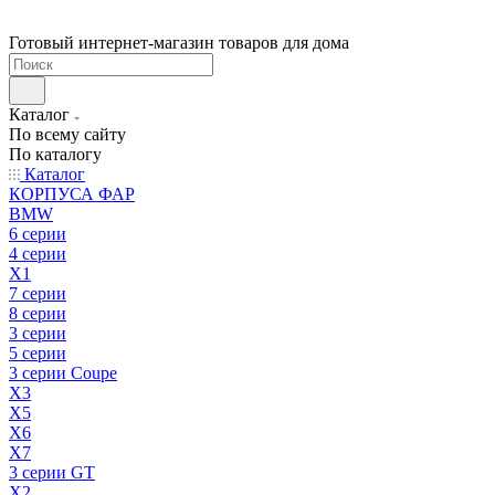
Готовый интернет-магазин товаров для дома
Каталог
По всему сайту
По каталогу
Каталог
КОРПУСА ФАР
BMW
6 серии
4 серии
X1
7 серии
8 серии
3 серии
5 серии
3 серии Coupe
X3
X5
X6
X7
3 серии GT
X2