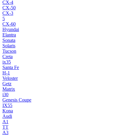
CX-4
CX-50
CX-3
5
CX-60
Hyundai
Elantra
Sonata
Solaris
Tucson
Creta
ix35
Santa Fe
H-1
Veloster
Getz
Matrix
i30
Genesis Coupe
IX55
Kona
Audi
A1
TT
A3