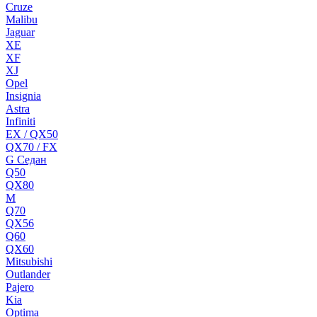
Cruze
Malibu
Jaguar
XE
XF
XJ
Opel
Insignia
Astra
Infiniti
EX / QX50
QX70 / FX
G Cедан
Q50
QX80
M
Q70
QX56
Q60
QX60
Mitsubishi
Outlander
Pajero
Kia
Optima