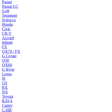
Passat
Passat CC
Golf
Teramont
Scirocco
Honda
Civic
CR-V
Accord
Infiniti
FX
QX70 / FX
G Cедан
Q50
QX60
G Купе
Lexus
IS
GS
RX
NX
Toyota
RAV4
Camry
C-HR