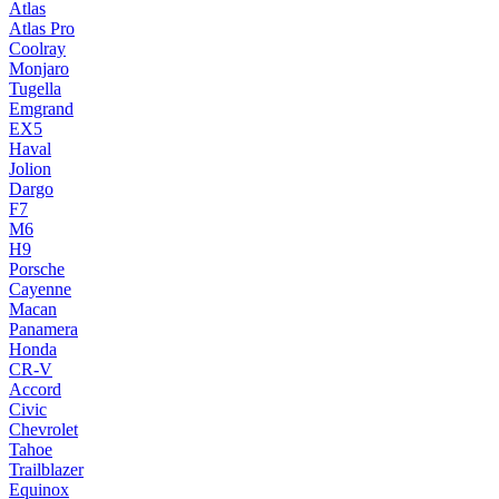
Atlas
Atlas Pro
Coolray
Monjaro
Tugella
Emgrand
EX5
Haval
Jolion
Dargo
F7
M6
H9
Porsche
Cayenne
Macan
Panamera
Honda
CR-V
Accord
Civic
Chevrolet
Tahoe
Trailblazer
Equinox