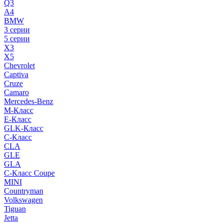
Q3
A4
BMW
3 серии
5 серии
X3
X5
Chevrolet
Captiva
Cruze
Camaro
Mercedes-Benz
M-Класс
E-Класс
GLK-Класс
C-Класс
CLA
GLE
GLA
C-Класс Coupe
MINI
Countryman
Volkswagen
Tiguan
Jetta