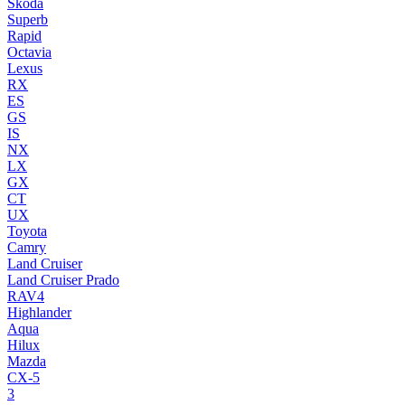
Skoda
Superb
Rapid
Octavia
Lexus
RX
ES
GS
IS
NX
LX
GX
CT
UX
Toyota
Camry
Land Cruiser
Land Cruiser Prado
RAV4
Highlander
Aqua
Hilux
Mazda
CX-5
3