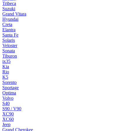
Tribeca
Suzuki
Grand Vitara
Hyundai
Creta
Elantra
Santa Fe
Solaris
Veloster
Sonata
Tiburon
ix35
Kia
Rio
K5
Sorento
Sportage
Optima
Volvo
S40
S90 / V90
XC90
XC60
Jeep
Grand Cherokee