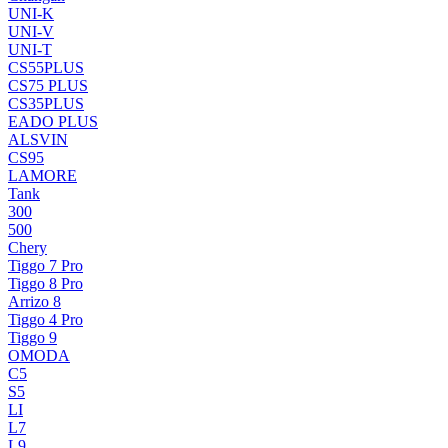
UNI-K
UNI-V
UNI-T
CS55PLUS
CS75 PLUS
CS35PLUS
EADO PLUS
ALSVIN
CS95
LAMORE
Tank
300
500
Chery
Tiggo 7 Pro
Tiggo 8 Pro
Arrizo 8
Tiggo 4 Pro
Tiggo 9
OMODA
C5
S5
LI
L7
L9