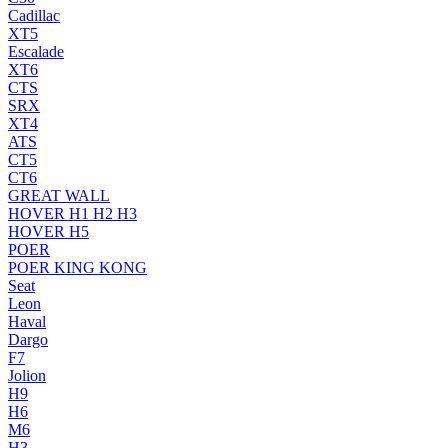
Cadillac
XT5
Escalade
XT6
CTS
SRX
XT4
ATS
CT5
CT6
GREAT WALL
HOVER H1 H2 H3
HOVER H5
POER
POER KING KONG
Seat
Leon
Haval
Dargo
F7
Jolion
H9
H6
M6
H3