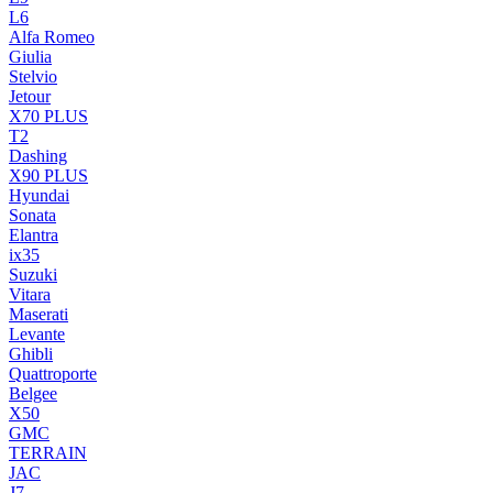
L6
Alfa Romeo
Giulia
Stelvio
Jetour
X70 PLUS
T2
Dashing
X90 PLUS
Hyundai
Sonata
Elantra
ix35
Suzuki
Vitara
Maserati
Levante
Ghibli
Quattroporte
Belgee
X50
GMC
TERRAIN
JAC
J7