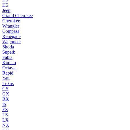
H5
Jeep
Grand Cherokee
Cherokee
Wrangler
Compass
Renegade
Wagoneer
Skoda
Superb
Fabia
Kodiaq
Octavia
Rapid
Yeti
Lexus
GS
GX
RX
IS
ES
LS
LX
NX