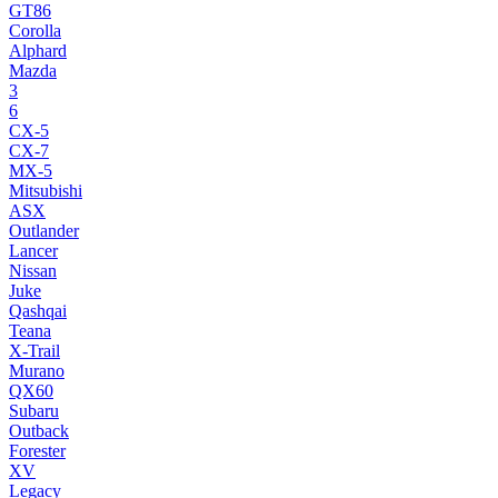
GT86
Corolla
Alphard
Mazda
3
6
CX-5
CX-7
MX-5
Mitsubishi
ASX
Outlander
Lancer
Nissan
Juke
Qashqai
Teana
X-Trail
Murano
QX60
Subaru
Outback
Forester
XV
Legacy