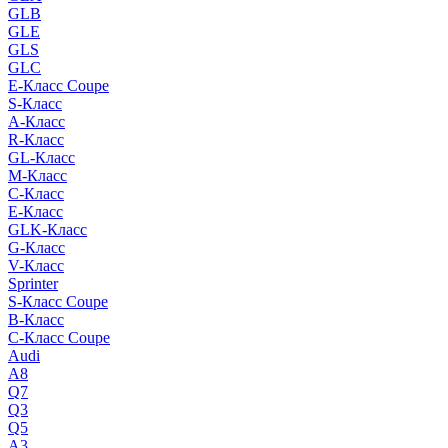
GLB
GLE
GLS
GLC
E-Класс Coupe
S-Класс
A-Класс
R-Класс
GL-Класс
M-Класс
C-Класс
E-Класс
GLK-Класс
G-Класс
V-Класс
Sprinter
S-Класс Сoupe
B-Класс
C-Класс Coupe
Audi
A8
Q7
Q3
Q5
A3