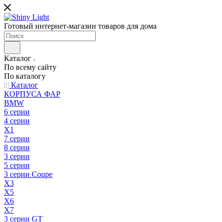
Готовый интернет-магазин товаров для дома
Каталог
По всему сайту
По каталогу
Каталог
КОРПУСА ФАР
BMW
6 серии
4 серии
X1
7 серии
8 серии
3 серии
5 серии
3 серии Coupe
X3
X5
X6
X7
3 серии GT