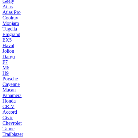
Geely
Atlas
Atlas Pro
Coolray
Monjaro
Tugella
Emgrand
EX5
Haval
Jolion
Dargo
F7
M6
H9
Porsche
Cayenne
Macan
Panamera
Honda
CR-V
Accord
Civic
Chevrolet
Tahoe
Trailblazer