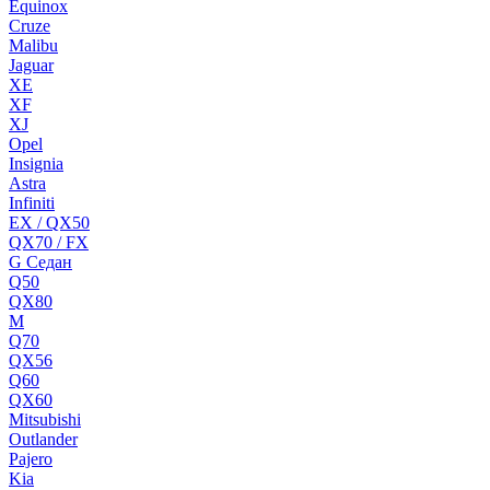
Equinox
Cruze
Malibu
Jaguar
XE
XF
XJ
Opel
Insignia
Astra
Infiniti
EX / QX50
QX70 / FX
G Cедан
Q50
QX80
M
Q70
QX56
Q60
QX60
Mitsubishi
Outlander
Pajero
Kia