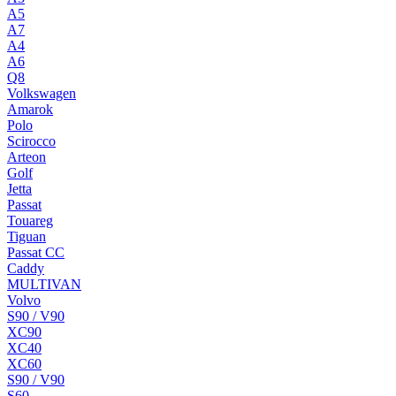
A5
A7
A4
A6
Q8
Volkswagen
Amarok
Polo
Scirocco
Arteon
Golf
Jetta
Passat
Touareg
Tiguan
Passat CC
Caddy
MULTIVAN
Volvo
S90 / V90
XC90
XC40
XC60
S90 / V90
S60