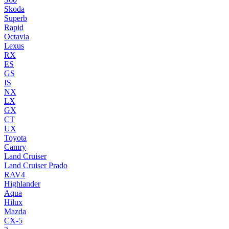
Skoda
Superb
Rapid
Octavia
Lexus
RX
ES
GS
IS
NX
LX
GX
CT
UX
Toyota
Camry
Land Cruiser
Land Cruiser Prado
RAV4
Highlander
Aqua
Hilux
Mazda
CX-5