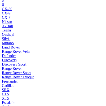
3
6
CX-30
CX-9
CX-7
Nissan
X-Trail
Teana
Qashqai
Silvia
Murano
Land Rover
Range Rover Velar
Defender
Discovery
Discovery Sport
Range Rover
Range Rover Sport
Range Rover Evoque
Freelander
Cadillac
SRX
CTS
XT5
Escalade