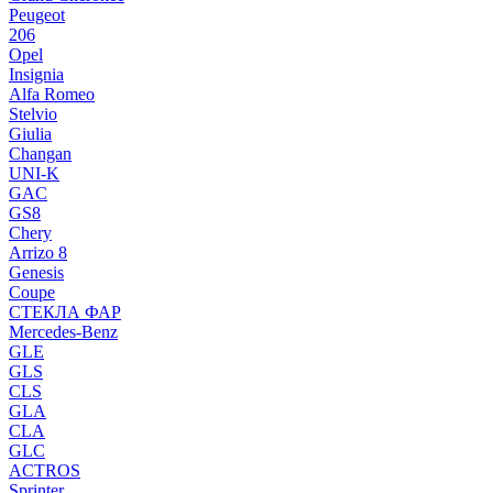
Peugeot
206
Opel
Insignia
Alfa Romeo
Stelvio
Giulia
Changan
UNI-K
GAC
GS8
Chery
Arrizo 8
Genesis
Coupe
СТЕКЛА ФАР
Mercedes-Benz
GLE
GLS
CLS
GLA
CLA
GLC
ACTROS
Sprinter