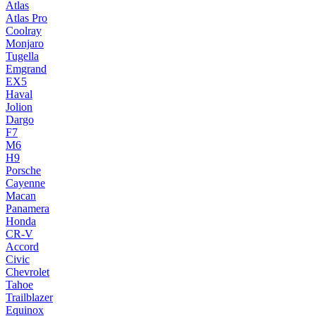
Atlas
Atlas Pro
Coolray
Monjaro
Tugella
Emgrand
EX5
Haval
Jolion
Dargo
F7
M6
H9
Porsche
Cayenne
Macan
Panamera
Honda
CR-V
Accord
Civic
Chevrolet
Tahoe
Trailblazer
Equinox