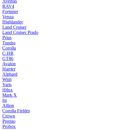
Avensis
RAV4
Fortuner
Venza
Highlander
Land Cruiser
Land Cruiser Prado
Prius
Tundra
Corolla
C-HR
GT86
Avalon
Harrier
Alphard
Wish
Yaris
Hilux
Mark X
Ist
Allion
Corolla Fielder
Crown
Premio
Probox