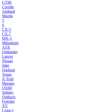
GT86
Corolla
Alphard
Mazda
3
6
CX-5
CX-7
MX-5
Mitsubishi
ASX
Outlander
Lancer
Nissan
Juke
Qashqai
Teana
X-Trail
Murano
QX60
Subaru
Outback
Forester
XV
Legacy