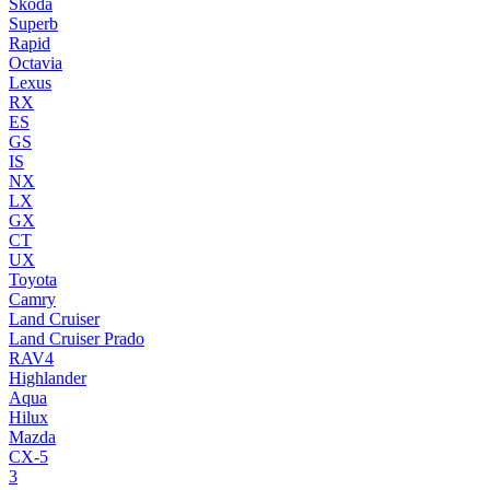
Skoda
Superb
Rapid
Octavia
Lexus
RX
ES
GS
IS
NX
LX
GX
CT
UX
Toyota
Camry
Land Cruiser
Land Cruiser Prado
RAV4
Highlander
Aqua
Hilux
Mazda
CX-5
3