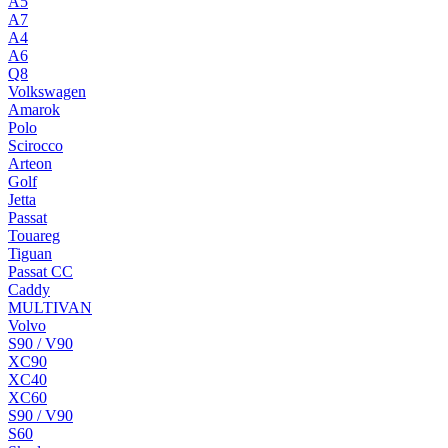
A5
A7
A4
A6
Q8
Volkswagen
Amarok
Polo
Scirocco
Arteon
Golf
Jetta
Passat
Touareg
Tiguan
Passat CC
Caddy
MULTIVAN
Volvo
S90 / V90
XC90
XC40
XC60
S90 / V90
S60