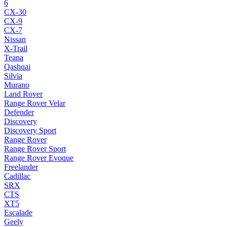
6
CX-30
CX-9
CX-7
Nissan
X-Trail
Teana
Qashqai
Silvia
Murano
Land Rover
Range Rover Velar
Defender
Discovery
Discovery Sport
Range Rover
Range Rover Sport
Range Rover Evoque
Freelander
Cadillac
SRX
CTS
XT5
Escalade
Geely