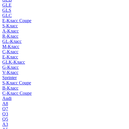
GLE
GLS
GLC
E-Класс Coupe
S-Класс
A-Класс
R-Класс
GL-Класс
M-Класс
C-Класс
E-Класс
GLK-Класс
G-Класс
V-Класс
Sprinter
S-Класс Сoupe
B-Класс
C-Класс Coupe
Audi
A8
Q7
Q3
Q5
A3