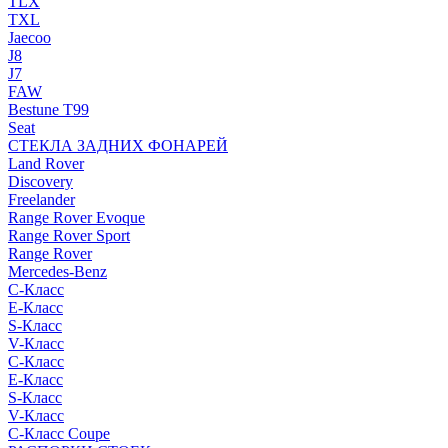
TLX
TXL
Jaecoo
J8
J7
FAW
Bestune T99
Seat
СТЕКЛА ЗАДНИХ ФОНАРЕЙ
Land Rover
Discovery
Freelander
Range Rover Evoque
Range Rover Sport
Range Rover
Mercedes-Benz
C-Класс
E-Класс
S-Класс
V-Класс
C-Класс
E-Класс
S-Класс
V-Класс
C-Класс Coupe