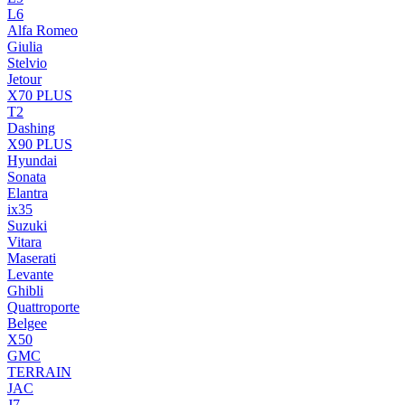
L6
Alfa Romeo
Giulia
Stelvio
Jetour
X70 PLUS
T2
Dashing
X90 PLUS
Hyundai
Sonata
Elantra
ix35
Suzuki
Vitara
Maserati
Levante
Ghibli
Quattroporte
Belgee
X50
GMC
TERRAIN
JAC
J7