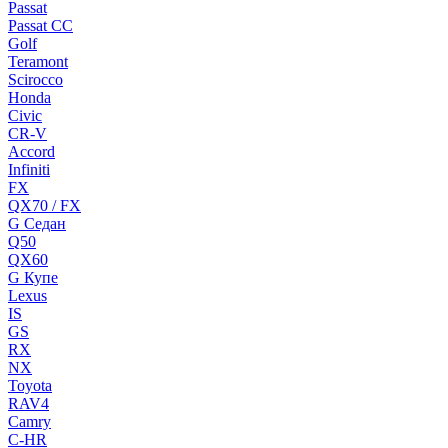
Passat
Passat CC
Golf
Teramont
Scirocco
Honda
Civic
CR-V
Accord
Infiniti
FX
QX70 / FX
G Cедан
Q50
QX60
G Купе
Lexus
IS
GS
RX
NX
Toyota
RAV4
Camry
C-HR