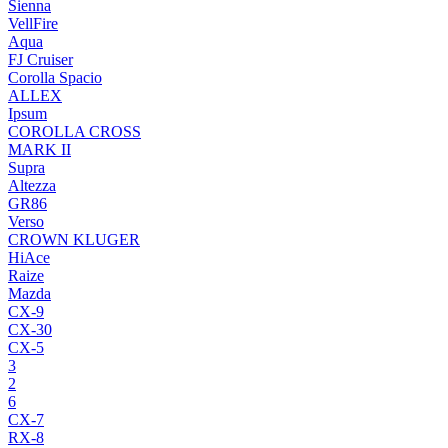
Sienna
VellFire
Aqua
FJ Cruiser
Corolla Spacio
ALLEX
Ipsum
COROLLA CROSS
MARK II
Supra
Altezza
GR86
Verso
CROWN KLUGER
HiAce
Raize
Mazda
CX-9
CX-30
CX-5
3
2
6
CX-7
RX-8