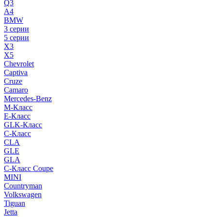
Q3
A4
BMW
3 серии
5 серии
X3
X5
Chevrolet
Captiva
Cruze
Camaro
Mercedes-Benz
M-Класс
E-Класс
GLK-Класс
C-Класс
CLA
GLE
GLA
C-Класс Coupe
MINI
Countryman
Volkswagen
Tiguan
Jetta