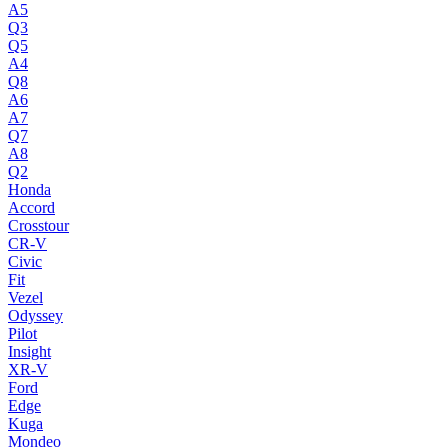
A5
Q3
Q5
A4
Q8
A6
A7
Q7
A8
Q2
Honda
Accord
Crosstour
CR-V
Civic
Fit
Vezel
Odyssey
Pilot
Insight
XR-V
Ford
Edge
Kuga
Mondeo