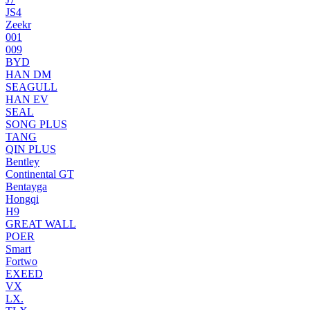
JS4
Zeekr
001
009
BYD
HAN DM
SEAGULL
HAN EV
SEAL
SONG PLUS
TANG
QIN PLUS
Bentley
Continental GT
Bentayga
Hongqi
H9
GREAT WALL
POER
Smart
Fortwo
EXEED
VX
LX.