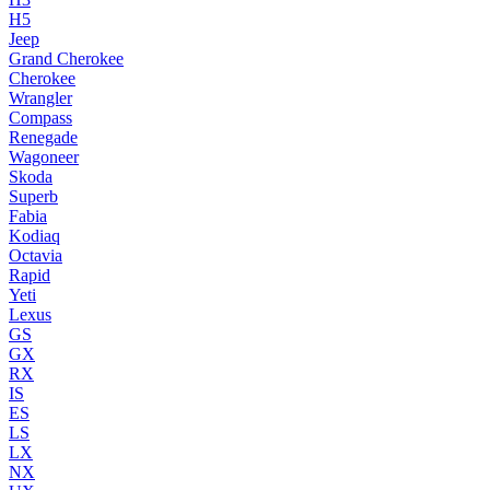
H5
Jeep
Grand Cherokee
Cherokee
Wrangler
Compass
Renegade
Wagoneer
Skoda
Superb
Fabia
Kodiaq
Octavia
Rapid
Yeti
Lexus
GS
GX
RX
IS
ES
LS
LX
NX