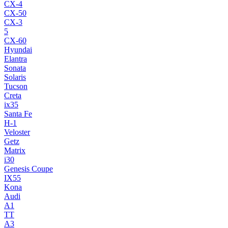
CX-4
CX-50
CX-3
5
CX-60
Hyundai
Elantra
Sonata
Solaris
Tucson
Creta
ix35
Santa Fe
H-1
Veloster
Getz
Matrix
i30
Genesis Coupe
IX55
Kona
Audi
A1
TT
A3