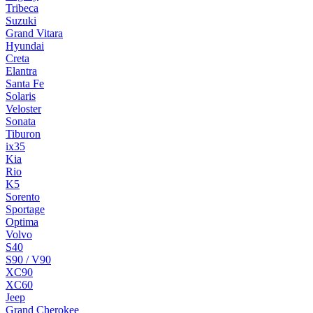
Tribeca
Suzuki
Grand Vitara
Hyundai
Creta
Elantra
Santa Fe
Solaris
Veloster
Sonata
Tiburon
ix35
Kia
Rio
K5
Sorento
Sportage
Optima
Volvo
S40
S90 / V90
XC90
XC60
Jeep
Grand Cherokee