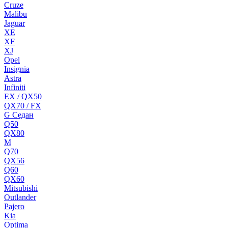
Cruze
Malibu
Jaguar
XE
XF
XJ
Opel
Insignia
Astra
Infiniti
EX / QX50
QX70 / FX
G Cедан
Q50
QX80
M
Q70
QX56
Q60
QX60
Mitsubishi
Outlander
Pajero
Kia
Optima