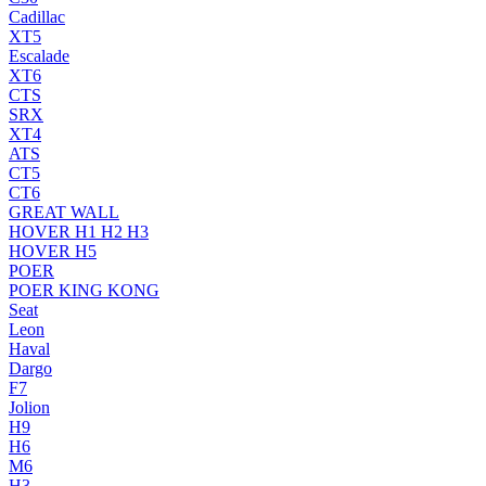
Cadillac
XT5
Escalade
XT6
CTS
SRX
XT4
ATS
CT5
CT6
GREAT WALL
HOVER H1 H2 H3
HOVER H5
POER
POER KING KONG
Seat
Leon
Haval
Dargo
F7
Jolion
H9
H6
M6
H3