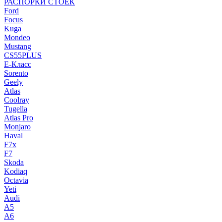
РАСПОРКИ СТОЕК
Ford
Focus
Kuga
Mondeo
Mustang
CS55PLUS
E-Класс
Sorento
Geely
Atlas
Coolray
Tugella
Atlas Pro
Monjaro
Haval
F7x
F7
Skoda
Kodiaq
Octavia
Yeti
Audi
A5
A6