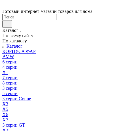
Готовый интернет-магазин товаров для дома
Каталог
По всему сайту
По каталогу
Каталог
КОРПУСА ФАР
BMW
6 серии
4 серии
X1
7 серии
8 серии
3 серии
5 серии
3 серии Coupe
X3
X5
X6
X7
3 серии GT
X2