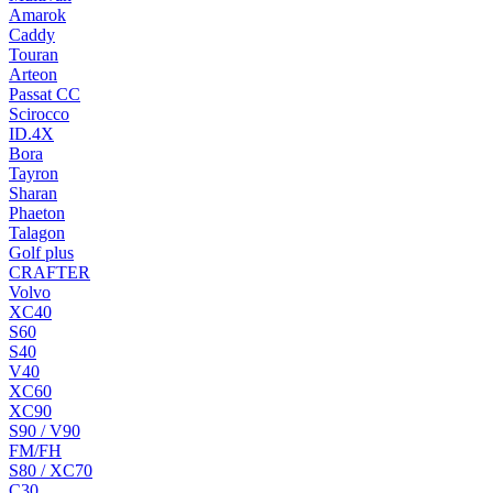
Amarok
Caddy
Touran
Arteon
Passat CC
Scirocco
ID.4X
Bora
Tayron
Sharan
Phaeton
Talagon
Golf plus
CRAFTER
Volvo
XC40
S60
S40
V40
XC60
XC90
S90 / V90
FM/FH
S80 / XC70
C30