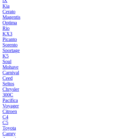
iX
Kia
Cerato
Magentis
Optima
Rio
KX3
Picanto
Sorento
Sportage
K5
Soul
Mohave
Carnival
Ceed
Seltos
Chrysler
300C
Pacifica
Voyager
Citroen
C4
C5
Toyota
Camry