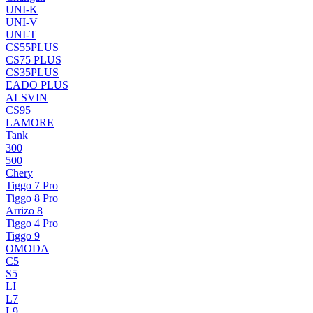
UNI-K
UNI-V
UNI-T
CS55PLUS
CS75 PLUS
CS35PLUS
EADO PLUS
ALSVIN
CS95
LAMORE
Tank
300
500
Chery
Tiggo 7 Pro
Tiggo 8 Pro
Arrizo 8
Tiggo 4 Pro
Tiggo 9
OMODA
C5
S5
LI
L7
L9