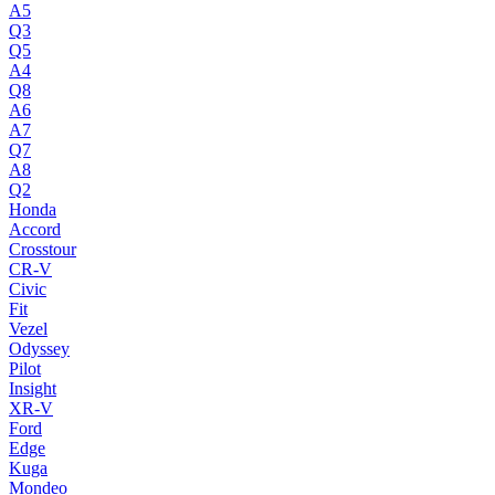
A5
Q3
Q5
A4
Q8
A6
A7
Q7
A8
Q2
Honda
Accord
Crosstour
CR-V
Civic
Fit
Vezel
Odyssey
Pilot
Insight
XR-V
Ford
Edge
Kuga
Mondeo