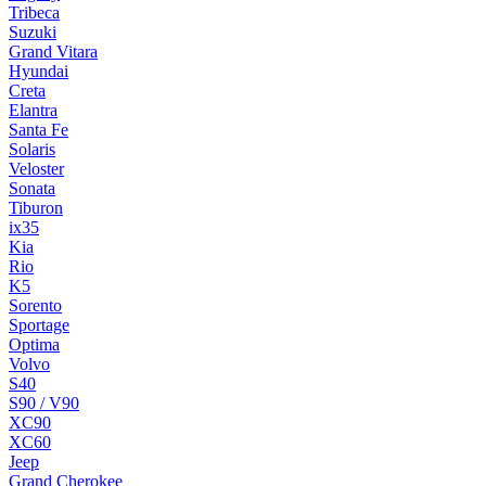
Tribeca
Suzuki
Grand Vitara
Hyundai
Creta
Elantra
Santa Fe
Solaris
Veloster
Sonata
Tiburon
ix35
Kia
Rio
K5
Sorento
Sportage
Optima
Volvo
S40
S90 / V90
XC90
XC60
Jeep
Grand Cherokee