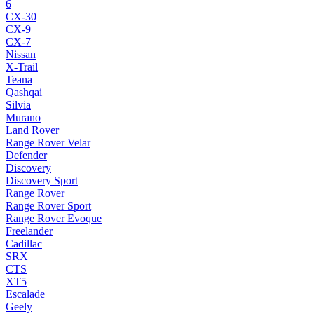
6
CX-30
CX-9
CX-7
Nissan
X-Trail
Teana
Qashqai
Silvia
Murano
Land Rover
Range Rover Velar
Defender
Discovery
Discovery Sport
Range Rover
Range Rover Sport
Range Rover Evoque
Freelander
Cadillac
SRX
CTS
XT5
Escalade
Geely