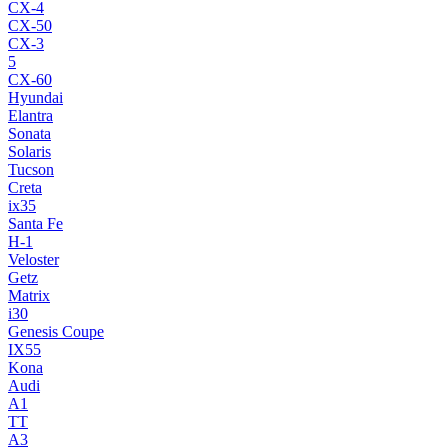
CX-4
CX-50
CX-3
5
CX-60
Hyundai
Elantra
Sonata
Solaris
Tucson
Creta
ix35
Santa Fe
H-1
Veloster
Getz
Matrix
i30
Genesis Coupe
IX55
Kona
Audi
A1
TT
A3