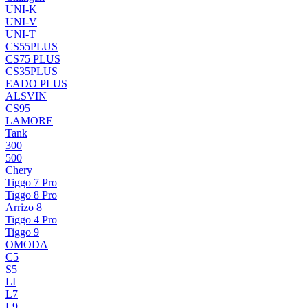
UNI-K
UNI-V
UNI-T
CS55PLUS
CS75 PLUS
CS35PLUS
EADO PLUS
ALSVIN
CS95
LAMORE
Tank
300
500
Chery
Tiggo 7 Pro
Tiggo 8 Pro
Arrizo 8
Tiggo 4 Pro
Tiggo 9
OMODA
C5
S5
LI
L7
L9