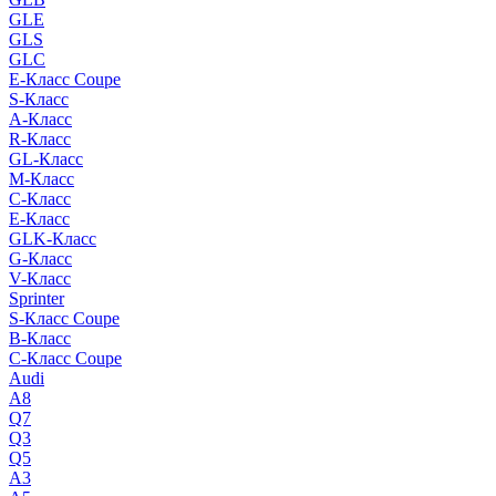
GLE
GLS
GLC
E-Класс Coupe
S-Класс
A-Класс
R-Класс
GL-Класс
M-Класс
C-Класс
E-Класс
GLK-Класс
G-Класс
V-Класс
Sprinter
S-Класс Сoupe
B-Класс
C-Класс Coupe
Audi
A8
Q7
Q3
Q5
A3