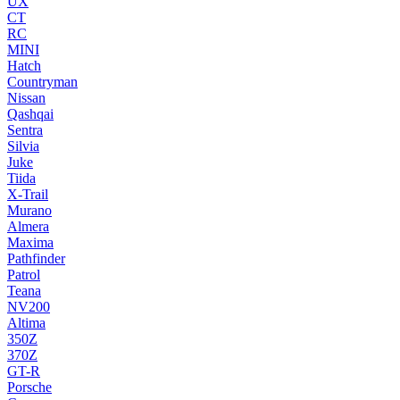
UX
CT
RC
MINI
Hatch
Countryman
Nissan
Qashqai
Sentra
Silvia
Juke
Tiida
X-Trail
Murano
Almera
Maxima
Pathfinder
Patrol
Teana
NV200
Altima
350Z
370Z
GT-R
Porsche