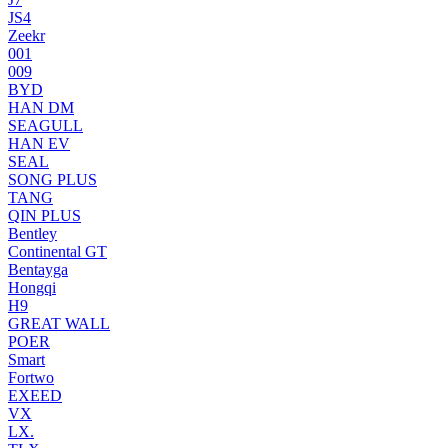
JS4
Zeekr
001
009
BYD
HAN DM
SEAGULL
HAN EV
SEAL
SONG PLUS
TANG
QIN PLUS
Bentley
Continental GT
Bentayga
Hongqi
H9
GREAT WALL
POER
Smart
Fortwo
EXEED
VX
LX.