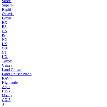
Skoda
Superb
Rapid
Octavia
Lexus
RX
ES
GS
IS
NX
LX
GX
CT
UX
Toyota
Camry
Land Cruiser
Land Cruiser Prado
RAV4
Highlander
Aqua
Hilux
Mazda
CX-5
3