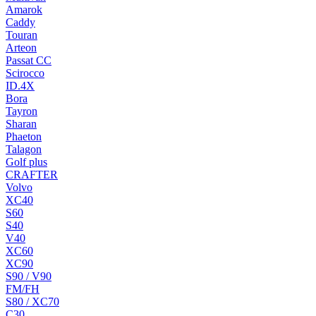
Amarok
Caddy
Touran
Arteon
Passat CC
Scirocco
ID.4X
Bora
Tayron
Sharan
Phaeton
Talagon
Golf plus
CRAFTER
Volvo
XC40
S60
S40
V40
XC60
XC90
S90 / V90
FM/FH
S80 / XC70
C30