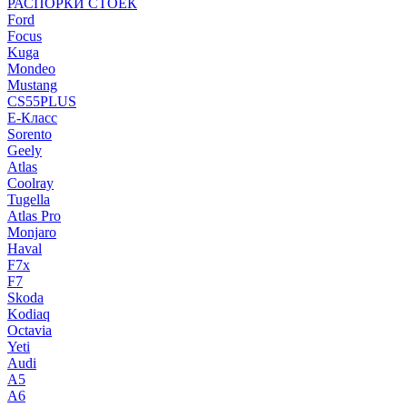
РАСПОРКИ СТОЕК
Ford
Focus
Kuga
Mondeo
Mustang
CS55PLUS
E-Класс
Sorento
Geely
Atlas
Coolray
Tugella
Atlas Pro
Monjaro
Haval
F7x
F7
Skoda
Kodiaq
Octavia
Yeti
Audi
A5
A6