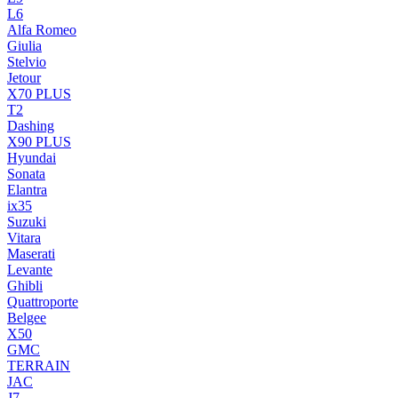
L6
Alfa Romeo
Giulia
Stelvio
Jetour
X70 PLUS
T2
Dashing
X90 PLUS
Hyundai
Sonata
Elantra
ix35
Suzuki
Vitara
Maserati
Levante
Ghibli
Quattroporte
Belgee
X50
GMC
TERRAIN
JAC
J7