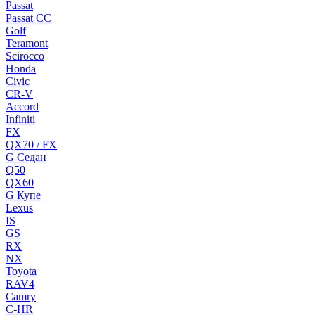
Passat
Passat CC
Golf
Teramont
Scirocco
Honda
Civic
CR-V
Accord
Infiniti
FX
QX70 / FX
G Cедан
Q50
QX60
G Купе
Lexus
IS
GS
RX
NX
Toyota
RAV4
Camry
C-HR