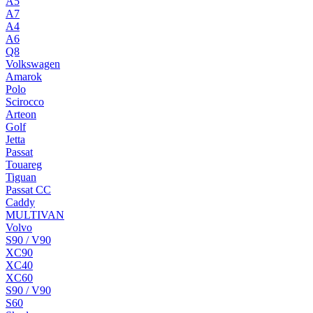
A5
A7
A4
A6
Q8
Volkswagen
Amarok
Polo
Scirocco
Arteon
Golf
Jetta
Passat
Touareg
Tiguan
Passat CC
Caddy
MULTIVAN
Volvo
S90 / V90
XC90
XC40
XC60
S90 / V90
S60