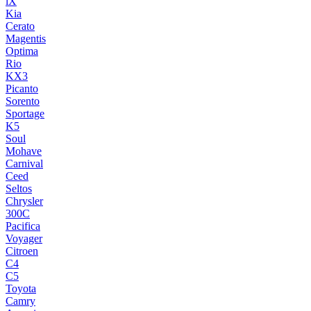
iX
Kia
Cerato
Magentis
Optima
Rio
KX3
Picanto
Sorento
Sportage
K5
Soul
Mohave
Carnival
Ceed
Seltos
Chrysler
300C
Pacifica
Voyager
Citroen
C4
C5
Toyota
Camry