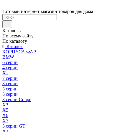
Готовый интернет-магазин товаров для дома
Каталог
По всему сайту
По каталогу
Каталог
КОРПУСА ФАР
BMW
6 серии
4 серии
X1
7 серии
8 серии
3 серии
5 серии
3 серии Coupe
X3
X5
X6
X7
3 серии GT
X2