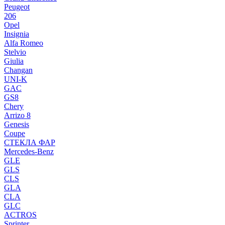
Peugeot
206
Opel
Insignia
Alfa Romeo
Stelvio
Giulia
Changan
UNI-K
GAC
GS8
Chery
Arrizo 8
Genesis
Coupe
СТЕКЛА ФАР
Mercedes-Benz
GLE
GLS
CLS
GLA
CLA
GLC
ACTROS
Sprinter