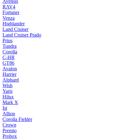
Avensis
RAV4
Fortuner
Venza
Highlander
Land Cruiser
Land Cruiser Prado
Prius
Tundra
Corolla
C-HR
GT86
Avalon
Harrier
Alphard
Wish
Yaris
Hilux
Mark X
Ist
Allion
Corolla Fielder
Crown
Premio
Probox