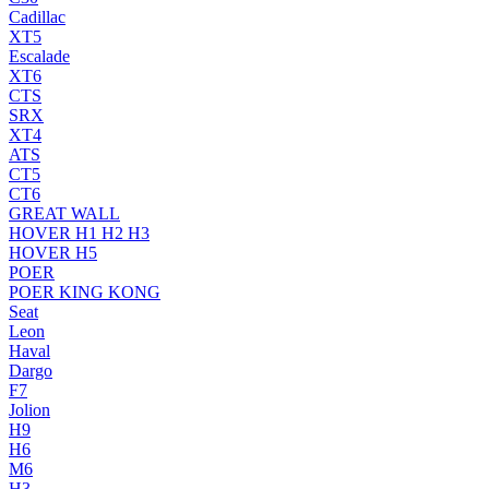
Cadillac
XT5
Escalade
XT6
CTS
SRX
XT4
ATS
CT5
CT6
GREAT WALL
HOVER H1 H2 H3
HOVER H5
POER
POER KING KONG
Seat
Leon
Haval
Dargo
F7
Jolion
H9
H6
M6
H3