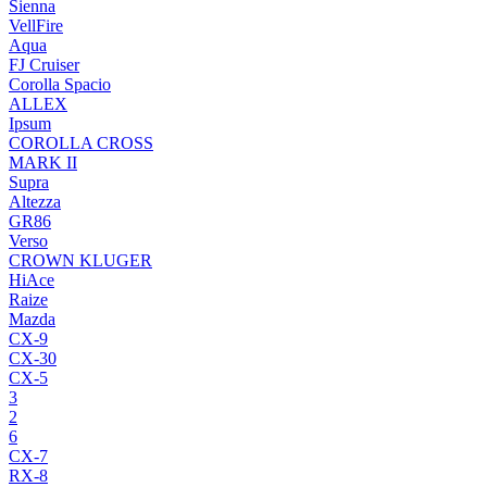
Sienna
VellFire
Aqua
FJ Cruiser
Corolla Spacio
ALLEX
Ipsum
COROLLA CROSS
MARK II
Supra
Altezza
GR86
Verso
CROWN KLUGER
HiAce
Raize
Mazda
CX-9
CX-30
CX-5
3
2
6
CX-7
RX-8