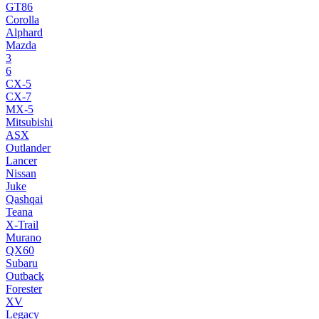
GT86
Corolla
Alphard
Mazda
3
6
CX-5
CX-7
MX-5
Mitsubishi
ASX
Outlander
Lancer
Nissan
Juke
Qashqai
Teana
X-Trail
Murano
QX60
Subaru
Outback
Forester
XV
Legacy