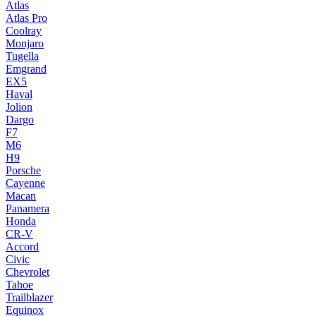
Atlas
Atlas Pro
Coolray
Monjaro
Tugella
Emgrand
EX5
Haval
Jolion
Dargo
F7
M6
H9
Porsche
Cayenne
Macan
Panamera
Honda
CR-V
Accord
Civic
Chevrolet
Tahoe
Trailblazer
Equinox