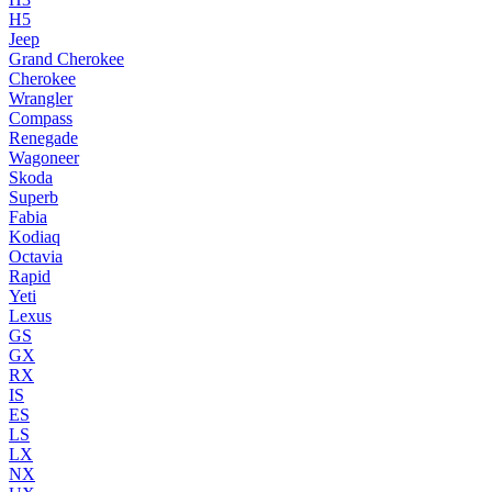
H5
Jeep
Grand Cherokee
Cherokee
Wrangler
Compass
Renegade
Wagoneer
Skoda
Superb
Fabia
Kodiaq
Octavia
Rapid
Yeti
Lexus
GS
GX
RX
IS
ES
LS
LX
NX