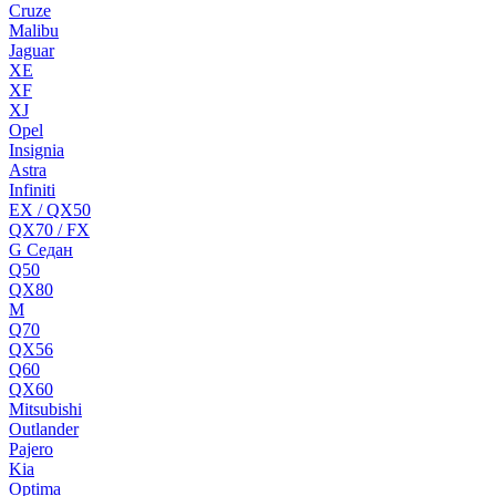
Cruze
Malibu
Jaguar
XE
XF
XJ
Opel
Insignia
Astra
Infiniti
EX / QX50
QX70 / FX
G Cедан
Q50
QX80
M
Q70
QX56
Q60
QX60
Mitsubishi
Outlander
Pajero
Kia
Optima