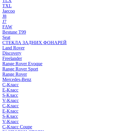
TLX
TXL
Jaecoo
J8
J7
FAW
Bestune T99
Seat
СТЕКЛА ЗАДНИХ ФОНАРЕЙ
Land Rover
Discovery
Freelander
Range Rover Evoque
Range Rover Sport
Range Rover
Mercedes-Benz
C-Класс
E-Класс
S-Класс
V-Класс
C-Класс
E-Класс
S-Класс
V-Класс
C-Класс Coupe