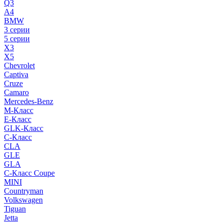
Q3
A4
BMW
3 серии
5 серии
X3
X5
Chevrolet
Captiva
Cruze
Camaro
Mercedes-Benz
M-Класс
E-Класс
GLK-Класс
C-Класс
CLA
GLE
GLA
C-Класс Coupe
MINI
Countryman
Volkswagen
Tiguan
Jetta