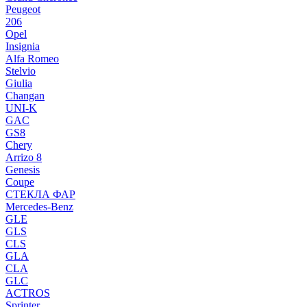
Peugeot
206
Opel
Insignia
Alfa Romeo
Stelvio
Giulia
Changan
UNI-K
GAC
GS8
Chery
Arrizo 8
Genesis
Coupe
СТЕКЛА ФАР
Mercedes-Benz
GLE
GLS
CLS
GLA
CLA
GLC
ACTROS
Sprinter