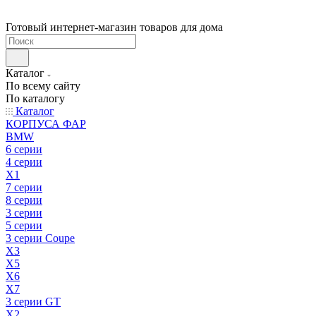
Готовый интернет-магазин товаров для дома
Каталог
По всему сайту
По каталогу
Каталог
КОРПУСА ФАР
BMW
6 серии
4 серии
X1
7 серии
8 серии
3 серии
5 серии
3 серии Coupe
X3
X5
X6
X7
3 серии GT
X2