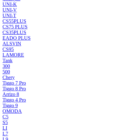
UNI-K
UNI-V
UNI-T
CS55PLUS
CS75 PLUS
CS35PLUS
EADO PLUS
ALSVIN
CS95
LAMORE
Tank
300
500
Chery
Tiggo 7 Pro
Tiggo 8 Pro
Arrizo 8
Tiggo 4 Pro
Tiggo 9
OMODA
C5
S5
LI
L7
L9