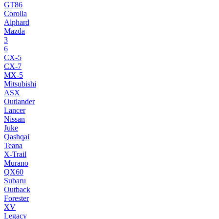
GT86
Corolla
Alphard
Mazda
3
6
CX-5
CX-7
MX-5
Mitsubishi
ASX
Outlander
Lancer
Nissan
Juke
Qashqai
Teana
X-Trail
Murano
QX60
Subaru
Outback
Forester
XV
Legacy