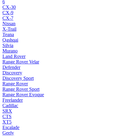
6
CX-30
CX-9
CX-7
Nissan
X-Trail
Teana
Qashqai
Silvia
Murano
Land Rover
Range Rover Velar
Defender
Discovery
Discovery Sport
Range Rover
Range Rover Sport
Range Rover Evoque
Freelander
Cadillac
SRX
CTS
XT5
Escalade
Geely