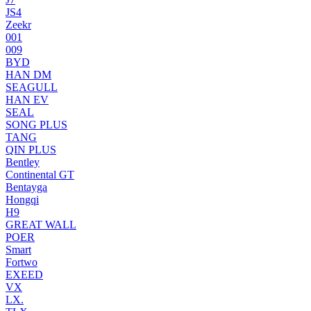
JS4
Zeekr
001
009
BYD
HAN DM
SEAGULL
HAN EV
SEAL
SONG PLUS
TANG
QIN PLUS
Bentley
Continental GT
Bentayga
Hongqi
H9
GREAT WALL
POER
Smart
Fortwo
EXEED
VX
LX.