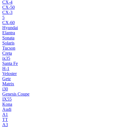
CX-4
CX-50
CX-3
5
CX-60
Hyundai
Elantra
Sonata
Solaris
Tucson
Creta
ix35
Santa Fe
H-1
Veloster
Getz
Matrix
i30
Genesis Coupe
IX55
Kona
Audi
A1
TT
A3