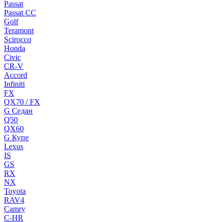
Passat
Passat CC
Golf
Teramont
Scirocco
Honda
Civic
CR-V
Accord
Infiniti
FX
QX70 / FX
G Cедан
Q50
QX60
G Купе
Lexus
IS
GS
RX
NX
Toyota
RAV4
Camry
C-HR