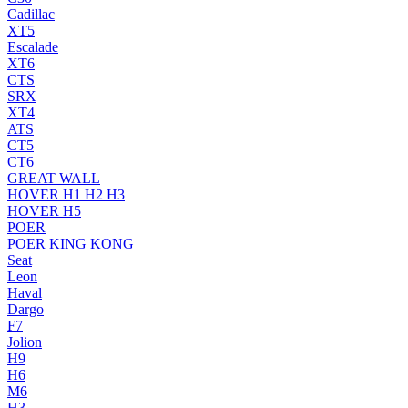
Cadillac
XT5
Escalade
XT6
CTS
SRX
XT4
ATS
CT5
CT6
GREAT WALL
HOVER H1 H2 H3
HOVER H5
POER
POER KING KONG
Seat
Leon
Haval
Dargo
F7
Jolion
H9
H6
M6
H3