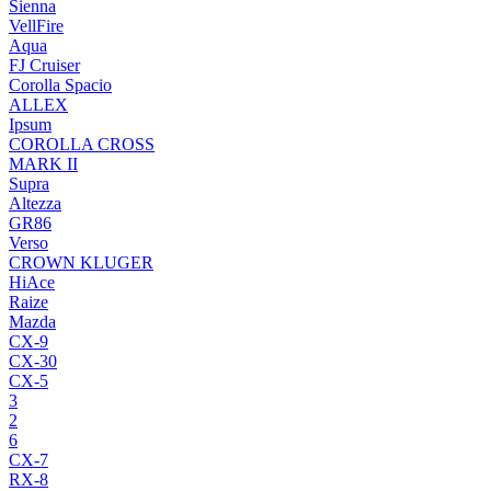
Sienna
VellFire
Aqua
FJ Cruiser
Corolla Spacio
ALLEX
Ipsum
COROLLA CROSS
MARK II
Supra
Altezza
GR86
Verso
CROWN KLUGER
HiAce
Raize
Mazda
CX-9
CX-30
CX-5
3
2
6
CX-7
RX-8