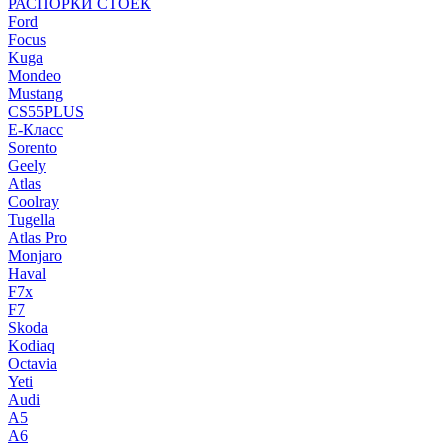
РАСПОРКИ СТОЕК
Ford
Focus
Kuga
Mondeo
Mustang
CS55PLUS
E-Класс
Sorento
Geely
Atlas
Coolray
Tugella
Atlas Pro
Monjaro
Haval
F7x
F7
Skoda
Kodiaq
Octavia
Yeti
Audi
A5
A6