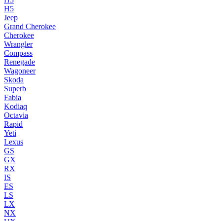
H5
Jeep
Grand Cherokee
Cherokee
Wrangler
Compass
Renegade
Wagoneer
Skoda
Superb
Fabia
Kodiaq
Octavia
Rapid
Yeti
Lexus
GS
GX
RX
IS
ES
LS
LX
NX