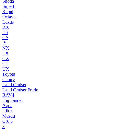
Skoda
Superb
Rapid
Octavia
Lexus
RX
ES
GS
IS
NX
LX
GX
CT
UX
Toyota
Camry
Land Cruiser
Land Cruiser Prado
RAV4
Highlander
Aqua
Hilux
Mazda
CX-5
3