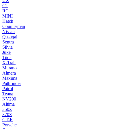
UX
CT
RC
MINI
Hatch
Countryman
Nissan
Qashqai
Sentra
Silvia
Juke
Tiida
X-Trail
Murano
Almera
Maxima
Pathfinder
Patrol
Teana
NV200
Altima
350Z
370Z
GT-R
Porsche