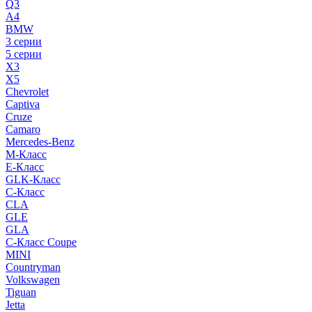
Q3
A4
BMW
3 серии
5 серии
X3
X5
Chevrolet
Captiva
Cruze
Camaro
Mercedes-Benz
M-Класс
E-Класс
GLK-Класс
C-Класс
CLA
GLE
GLA
C-Класс Coupe
MINI
Countryman
Volkswagen
Tiguan
Jetta