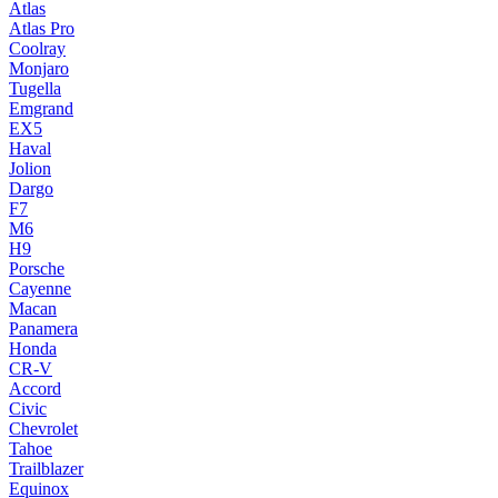
Atlas
Atlas Pro
Coolray
Monjaro
Tugella
Emgrand
EX5
Haval
Jolion
Dargo
F7
M6
H9
Porsche
Cayenne
Macan
Panamera
Honda
CR-V
Accord
Civic
Chevrolet
Tahoe
Trailblazer
Equinox