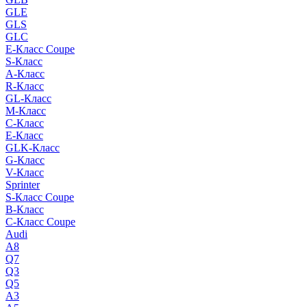
GLE
GLS
GLC
E-Класс Coupe
S-Класс
A-Класс
R-Класс
GL-Класс
M-Класс
C-Класс
E-Класс
GLK-Класс
G-Класс
V-Класс
Sprinter
S-Класс Сoupe
B-Класс
C-Класс Coupe
Audi
A8
Q7
Q3
Q5
A3