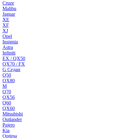
Cruze
Malibu
Jaguar
XE
XF
XJ
Opel
Insignia
Astra
Infiniti
EX / QX50
QX70 / FX
G Cедан
Q50
QX80
M
Q70
QX56
Q60
QX60
Mitsubishi
Outlander
Pajero
Kia
Optima