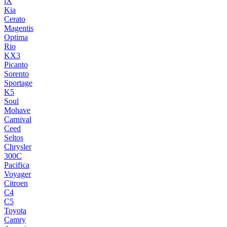
iX
Kia
Cerato
Magentis
Optima
Rio
KX3
Picanto
Sorento
Sportage
K5
Soul
Mohave
Carnival
Ceed
Seltos
Chrysler
300C
Pacifica
Voyager
Citroen
C4
C5
Toyota
Camry