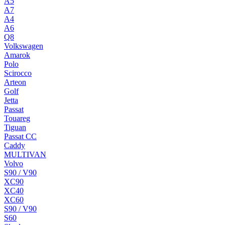
A5
A7
A4
A6
Q8
Volkswagen
Amarok
Polo
Scirocco
Arteon
Golf
Jetta
Passat
Touareg
Tiguan
Passat CC
Caddy
MULTIVAN
Volvo
S90 / V90
XC90
XC40
XC60
S90 / V90
S60