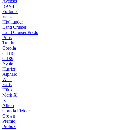
Avensis
RAV4
Fortuner
Venza
Highlander
Land Cruiser
Land Cruiser Prado
Prius
Tundra
Corolla
C-HR
GT86
Avalon
Harrier
Alphard
Wish
Yaris
Hilux
Mark X
Ist
Allion
Corolla Fielder
Crown
Premio
Probox