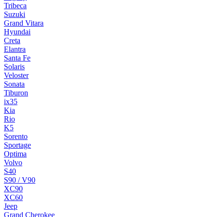
Tribeca
Suzuki
Grand Vitara
Hyundai
Creta
Elantra
Santa Fe
Solaris
Veloster
Sonata
Tiburon
ix35
Kia
Rio
K5
Sorento
Sportage
Optima
Volvo
S40
S90 / V90
XC90
XC60
Jeep
Grand Cherokee