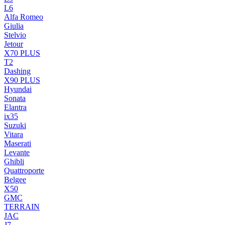
L6
Alfa Romeo
Giulia
Stelvio
Jetour
X70 PLUS
T2
Dashing
X90 PLUS
Hyundai
Sonata
Elantra
ix35
Suzuki
Vitara
Maserati
Levante
Ghibli
Quattroporte
Belgee
X50
GMC
TERRAIN
JAC
J7