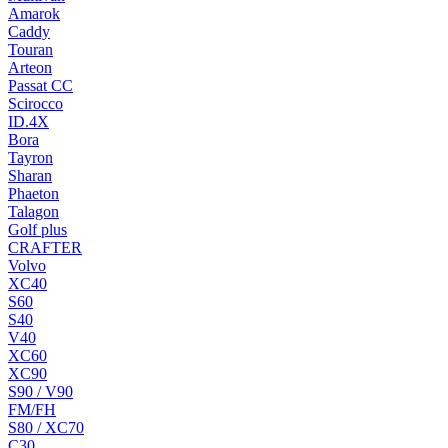
Amarok
Caddy
Touran
Arteon
Passat CC
Scirocco
ID.4X
Bora
Tayron
Sharan
Phaeton
Talagon
Golf plus
CRAFTER
Volvo
XC40
S60
S40
V40
XC60
XC90
S90 / V90
FM/FH
S80 / XC70
C30