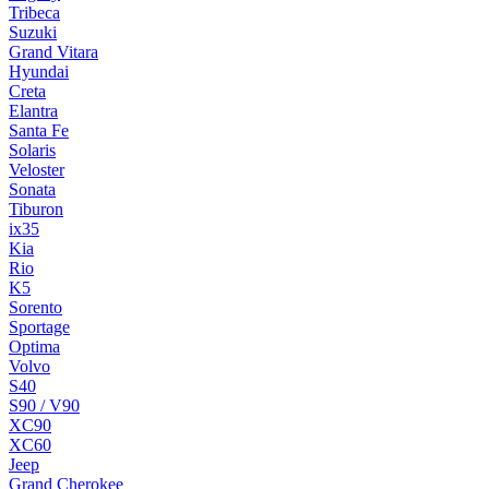
Tribeca
Suzuki
Grand Vitara
Hyundai
Creta
Elantra
Santa Fe
Solaris
Veloster
Sonata
Tiburon
ix35
Kia
Rio
K5
Sorento
Sportage
Optima
Volvo
S40
S90 / V90
XC90
XC60
Jeep
Grand Cherokee