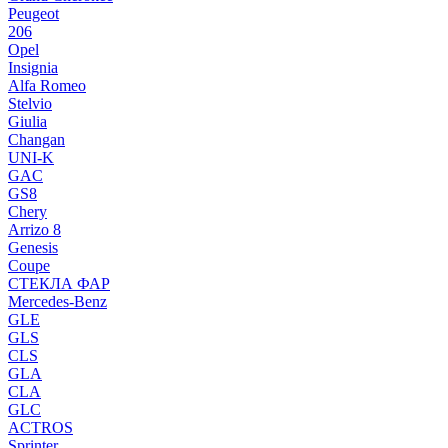
Peugeot
206
Opel
Insignia
Alfa Romeo
Stelvio
Giulia
Changan
UNI-K
GAC
GS8
Chery
Arrizo 8
Genesis
Coupe
СТЕКЛА ФАР
Mercedes-Benz
GLE
GLS
CLS
GLA
CLA
GLC
ACTROS
Sprinter