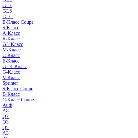
GLE
GLS
GLC
E-Класс Coupe
S-Класс
A-Класс
R-Класс
GL-Класс
M-Класс
C-Класс
E-Класс
GLK-Класс
G-Класс
V-Класс
Sprinter
S-Класс Сoupe
B-Класс
C-Класс Coupe
Audi
A8
Q7
Q3
Q5
A3