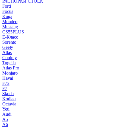
РАСПОРКИ СТОЕК
Ford
Focus
Kuga
Mondeo
Mustang
CS55PLUS
E-Класс
Sorento
Geely
Atlas
Coolray
Tugella
Atlas Pro
Monjaro
Haval
F7x
F7
Skoda
Kodiaq
Octavia
Yeti
Audi
A5
A6