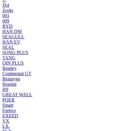
JS4
Zeekr
001
009
BYD
HAN DM
SEAGULL
HAN EV
SEAL
SONG PLUS
TANG
QIN PLUS
Bentley
Continental GT
Bentayga
Hongqi
H9
GREAT WALL
POER
Smart
Fortwo
EXEED
VX
LX.