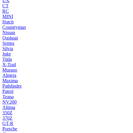
UX
CT
RC
MINI
Hatch
Countryman
Nissan
Qashqai
Sentra
Silvia
Juke
Tiida
X-Trail
Murano
Almera
Maxima
Pathfinder
Patrol
Teana
NV200
Altima
350Z
370Z
GT-R
Porsche