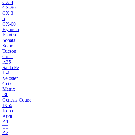
CX-4
CX-50
CX-3
5
CX-60
Hyundai
Elantra
Sonata
Solaris
Tucson
Creta
ix35
Santa Fe
H-1
Veloster
Getz
Matrix
i30
Genesis Coupe
IX55
Kona
Audi
A1
TT
A3