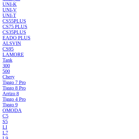
UNI-K
UNI-V
UNI-T
CS55PLUS
CS75 PLUS
CS35PLUS
EADO PLUS
ALSVIN
CS95
LAMORE
Tank
300
500
Chery
Tiggo 7 Pro
Tiggo 8 Pro
Arrizo 8
Tiggo 4 Pro
Tiggo 9
OMODA
C5
S5
LI
L7
L9