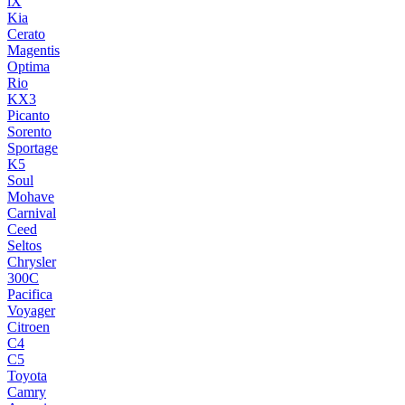
iX
Kia
Cerato
Magentis
Optima
Rio
KX3
Picanto
Sorento
Sportage
K5
Soul
Mohave
Carnival
Ceed
Seltos
Chrysler
300C
Pacifica
Voyager
Citroen
C4
C5
Toyota
Camry