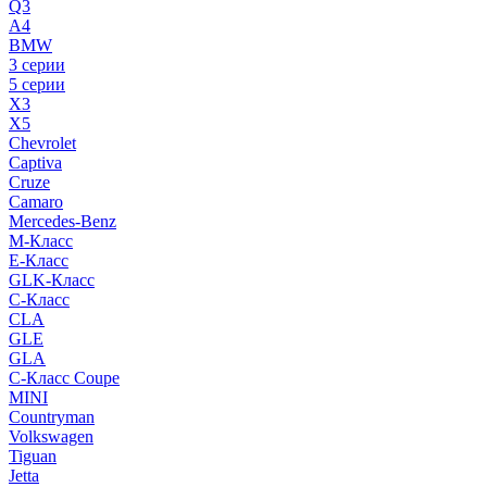
Q3
A4
BMW
3 серии
5 серии
X3
X5
Chevrolet
Captiva
Cruze
Camaro
Mercedes-Benz
M-Класс
E-Класс
GLK-Класс
C-Класс
CLA
GLE
GLA
C-Класс Coupe
MINI
Countryman
Volkswagen
Tiguan
Jetta