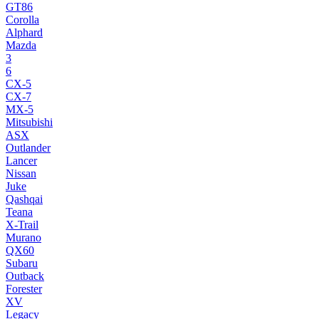
GT86
Corolla
Alphard
Mazda
3
6
CX-5
CX-7
MX-5
Mitsubishi
ASX
Outlander
Lancer
Nissan
Juke
Qashqai
Teana
X-Trail
Murano
QX60
Subaru
Outback
Forester
XV
Legacy