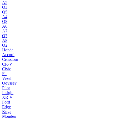
A5
Q3
Q5
A4
Q8
A6
A7
Q7
A8
Q2
Honda
Accord
Crosstour
CR-V
Civic
Fit
Vezel
Odyssey
Pilot
Insight
XR-V
Ford
Edge
Kuga
Mondeo