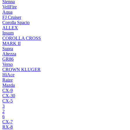
Sienna
VellFire
Aqua
FJ Cruiser
Corolla Spacio
ALLEX
Ipsum
COROLLA CROSS
MARK II
Supra
Altezza
GR86
Verso
CROWN KLUGER
HiAce
Raize
Mazda
CX-9
CX-30
CX-5
3
2
6
CX-7
RX-8