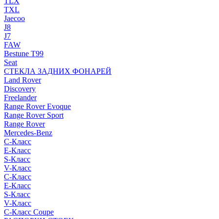
TLX
TXL
Jaecoo
J8
J7
FAW
Bestune T99
Seat
СТЕКЛА ЗАДНИХ ФОНАРЕЙ
Land Rover
Discovery
Freelander
Range Rover Evoque
Range Rover Sport
Range Rover
Mercedes-Benz
C-Класс
E-Класс
S-Класс
V-Класс
C-Класс
E-Класс
S-Класс
V-Класс
C-Класс Coupe