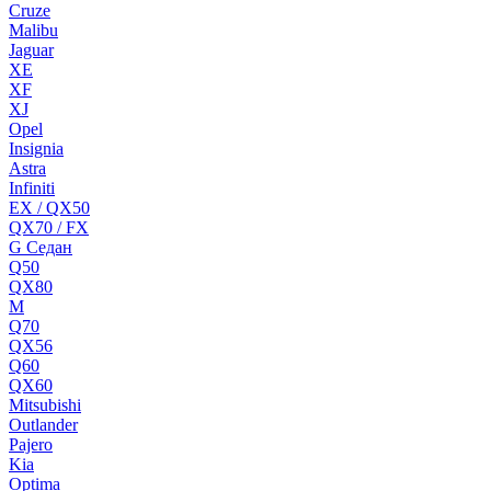
Cruze
Malibu
Jaguar
XE
XF
XJ
Opel
Insignia
Astra
Infiniti
EX / QX50
QX70 / FX
G Cедан
Q50
QX80
M
Q70
QX56
Q60
QX60
Mitsubishi
Outlander
Pajero
Kia
Optima