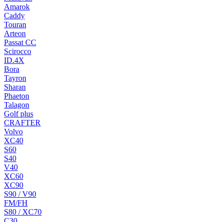
Amarok
Caddy
Touran
Arteon
Passat CC
Scirocco
ID.4X
Bora
Tayron
Sharan
Phaeton
Talagon
Golf plus
CRAFTER
Volvo
XC40
S60
S40
V40
XC60
XC90
S90 / V90
FM/FH
S80 / XC70
C30