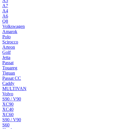
A5
A7
A4
A6
Q8
Volkswagen
Amarok
Polo
Scirocco
Arteon
Golf
Jetta
Passat
Touareg
Tiguan
Passat CC
Caddy
MULTIVAN
Volvo
S90 / V90
XC90
XC40
XC60
S90 / V90
S60