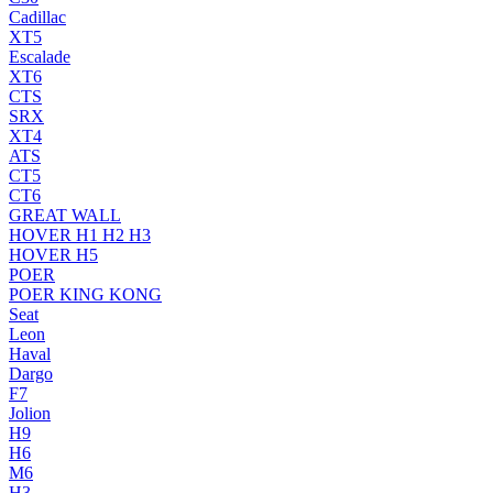
Cadillac
XT5
Escalade
XT6
CTS
SRX
XT4
ATS
CT5
CT6
GREAT WALL
HOVER H1 H2 H3
HOVER H5
POER
POER KING KONG
Seat
Leon
Haval
Dargo
F7
Jolion
H9
H6
M6
H3