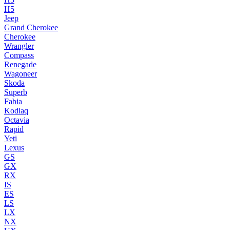
H5
Jeep
Grand Cherokee
Cherokee
Wrangler
Compass
Renegade
Wagoneer
Skoda
Superb
Fabia
Kodiaq
Octavia
Rapid
Yeti
Lexus
GS
GX
RX
IS
ES
LS
LX
NX