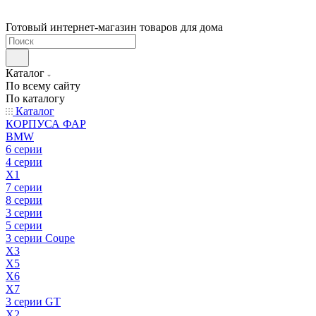
Готовый интернет-магазин товаров для дома
Каталог
По всему сайту
По каталогу
Каталог
КОРПУСА ФАР
BMW
6 серии
4 серии
X1
7 серии
8 серии
3 серии
5 серии
3 серии Coupe
X3
X5
X6
X7
3 серии GT
X2