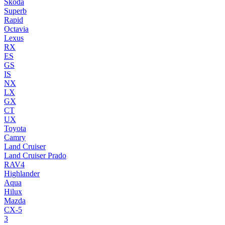
Skoda
Superb
Rapid
Octavia
Lexus
RX
ES
GS
IS
NX
LX
GX
CT
UX
Toyota
Camry
Land Cruiser
Land Cruiser Prado
RAV4
Highlander
Aqua
Hilux
Mazda
CX-5
3