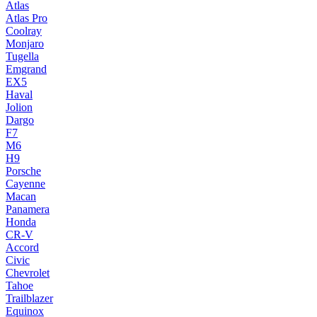
Atlas
Atlas Pro
Coolray
Monjaro
Tugella
Emgrand
EX5
Haval
Jolion
Dargo
F7
M6
H9
Porsche
Cayenne
Macan
Panamera
Honda
CR-V
Accord
Civic
Chevrolet
Tahoe
Trailblazer
Equinox