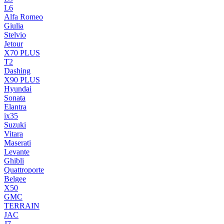
L6
Alfa Romeo
Giulia
Stelvio
Jetour
X70 PLUS
T2
Dashing
X90 PLUS
Hyundai
Sonata
Elantra
ix35
Suzuki
Vitara
Maserati
Levante
Ghibli
Quattroporte
Belgee
X50
GMC
TERRAIN
JAC
J7