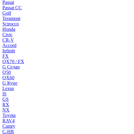
Passat
Passat CC
Golf
Teramont
Scirocco
Honda
Civic
CR-V
Accord
Infiniti
FX
QX70 / FX
G Cедан
Q50
QX60
G Купе
Lexus
IS
GS
RX
NX
Toyota
RAV4
Camry
C-HR