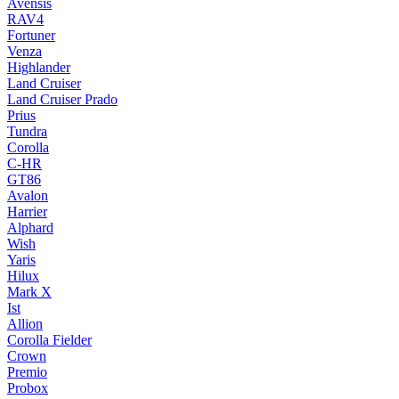
Avensis
RAV4
Fortuner
Venza
Highlander
Land Cruiser
Land Cruiser Prado
Prius
Tundra
Corolla
C-HR
GT86
Avalon
Harrier
Alphard
Wish
Yaris
Hilux
Mark X
Ist
Allion
Corolla Fielder
Crown
Premio
Probox