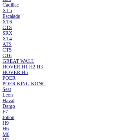
Cadillac
XT5
Escalade
XT6
CTS
SRX
XT4
ATS
CT5
CT6
GREAT WALL
HOVER H1 H2 H3
HOVER H5
POER
POER KING KONG
Seat
Leon
Haval
Dargo
F7
Jolion
H9
H6
M6
H3