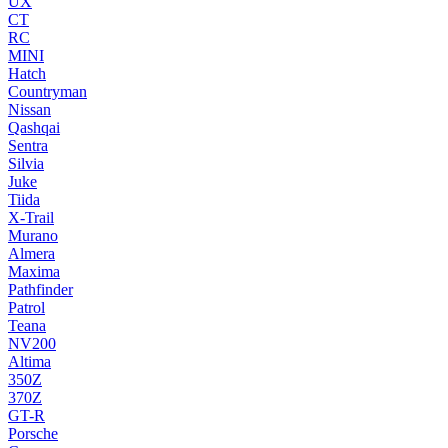
UX
CT
RC
MINI
Hatch
Countryman
Nissan
Qashqai
Sentra
Silvia
Juke
Tiida
X-Trail
Murano
Almera
Maxima
Pathfinder
Patrol
Teana
NV200
Altima
350Z
370Z
GT-R
Porsche