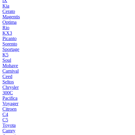
iX
Kia
Cerato
Magentis
Optima
Rio
KX3
Picanto
Sorento
Sportage
K5
Soul
Mohave
Carnival
Ceed
Seltos
Chrysler
300C
Pacifica
Voyager
Citroen
C4
C5
Toyota
Camry