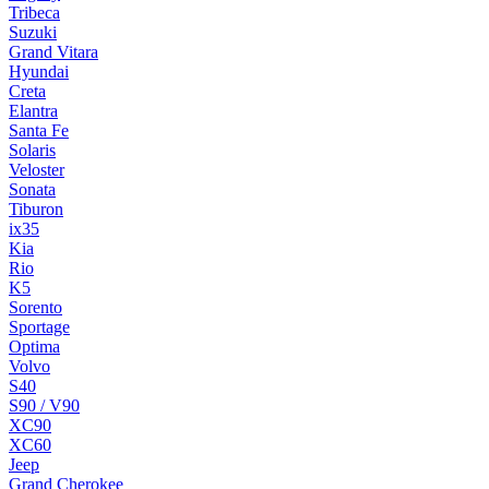
Tribeca
Suzuki
Grand Vitara
Hyundai
Creta
Elantra
Santa Fe
Solaris
Veloster
Sonata
Tiburon
ix35
Kia
Rio
K5
Sorento
Sportage
Optima
Volvo
S40
S90 / V90
XC90
XC60
Jeep
Grand Cherokee