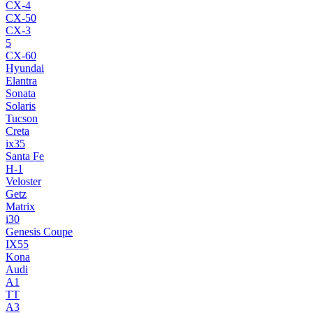
CX-4
CX-50
CX-3
5
CX-60
Hyundai
Elantra
Sonata
Solaris
Tucson
Creta
ix35
Santa Fe
H-1
Veloster
Getz
Matrix
i30
Genesis Coupe
IX55
Kona
Audi
A1
TT
A3