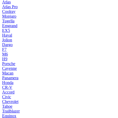
Atlas
Atlas Pro
Coolray
Monjaro
Tugella
Emgrand
EX5
Haval
Jolion
Dargo
F7
M6
H9
Porsche
Cayenne
Macan
Panamera
Honda
CR-V
Accord
Civic
Chevrolet
Tahoe
Trailblazer
Equinox