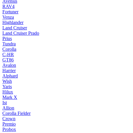
Avensis
RAV4
Fortuner
Venza
Highlander
Land Cruiser
Land Cruiser Prado
Prius
Tundra
Corolla
C-HR
GT86
Avalon
Harrier
Alphard
Wish
Yaris
Hilux
Mark X
Ist
Allion
Corolla Fielder
Crown
Premio
Probox