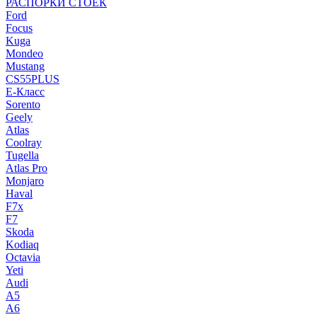
РАСПОРКИ СТОЕК
Ford
Focus
Kuga
Mondeo
Mustang
CS55PLUS
E-Класс
Sorento
Geely
Atlas
Coolray
Tugella
Atlas Pro
Monjaro
Haval
F7x
F7
Skoda
Kodiaq
Octavia
Yeti
Audi
A5
A6