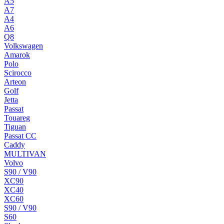
A5
A7
A4
A6
Q8
Volkswagen
Amarok
Polo
Scirocco
Arteon
Golf
Jetta
Passat
Touareg
Tiguan
Passat CC
Caddy
MULTIVAN
Volvo
S90 / V90
XC90
XC40
XC60
S90 / V90
S60