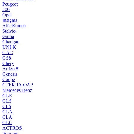
Peugeot
206
Opel
Insignia
Alfa Romeo
Stelvio
Giulia
Changan
UNI-K
GAC
GS8
Chery
Arrizo 8
Genesis
Coupe
СТЕКЛА ФАР
Mercedes-Benz
GLE
GLS
CLS
GLA
CLA
GLC
ACTROS
Sprinter