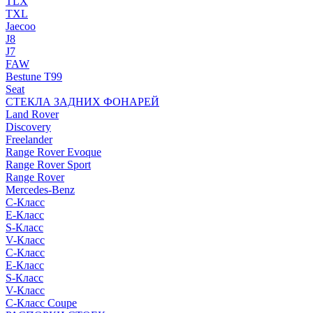
TLX
TXL
Jaecoo
J8
J7
FAW
Bestune T99
Seat
СТЕКЛА ЗАДНИХ ФОНАРЕЙ
Land Rover
Discovery
Freelander
Range Rover Evoque
Range Rover Sport
Range Rover
Mercedes-Benz
C-Класс
E-Класс
S-Класс
V-Класс
C-Класс
E-Класс
S-Класс
V-Класс
C-Класс Coupe