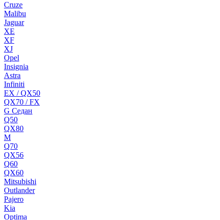
Cruze
Malibu
Jaguar
XE
XF
XJ
Opel
Insignia
Astra
Infiniti
EX / QX50
QX70 / FX
G Cедан
Q50
QX80
M
Q70
QX56
Q60
QX60
Mitsubishi
Outlander
Pajero
Kia
Optima