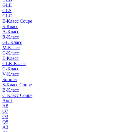
GLE
GLS
GLC
E-Класс Coupe
S-Класс
A-Класс
R-Класс
GL-Класс
M-Класс
C-Класс
E-Класс
GLK-Класс
G-Класс
V-Класс
Sprinter
S-Класс Сoupe
B-Класс
C-Класс Coupe
Audi
A8
Q7
Q3
Q5
A3