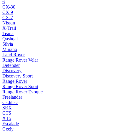
6
CX-30
CX-9
CX-7
Nissan
X-Trail
Teana
Qashqai
Silvia
Murano
Land Rover
Range Rover Velar
Defender
Discovery
Discovery Sport
Range Rover
Range Rover Sport
Range Rover Evoque
Freelander
Cadillac
SRX
CTS
XT5
Escalade
Geely