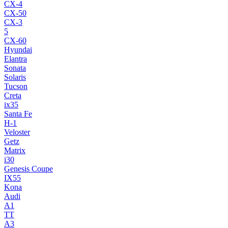
CX-4
CX-50
CX-3
5
CX-60
Hyundai
Elantra
Sonata
Solaris
Tucson
Creta
ix35
Santa Fe
H-1
Veloster
Getz
Matrix
i30
Genesis Coupe
IX55
Kona
Audi
A1
TT
A3