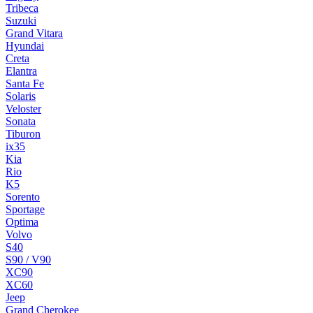
Tribeca
Suzuki
Grand Vitara
Hyundai
Creta
Elantra
Santa Fe
Solaris
Veloster
Sonata
Tiburon
ix35
Kia
Rio
K5
Sorento
Sportage
Optima
Volvo
S40
S90 / V90
XC90
XC60
Jeep
Grand Cherokee