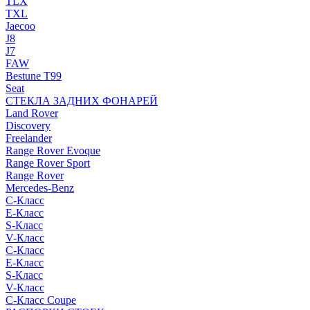
TLX
TXL
Jaecoo
J8
J7
FAW
Bestune T99
Seat
СТЕКЛА ЗАДНИХ ФОНАРЕЙ
Land Rover
Discovery
Freelander
Range Rover Evoque
Range Rover Sport
Range Rover
Mercedes-Benz
C-Класс
E-Класс
S-Класс
V-Класс
C-Класс
E-Класс
S-Класс
V-Класс
C-Класс Coupe