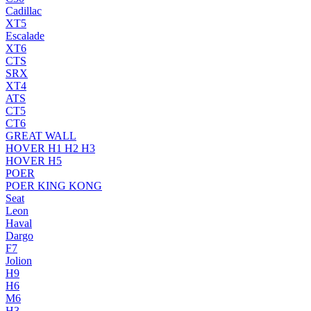
Cadillac
XT5
Escalade
XT6
CTS
SRX
XT4
ATS
CT5
CT6
GREAT WALL
HOVER H1 H2 H3
HOVER H5
POER
POER KING KONG
Seat
Leon
Haval
Dargo
F7
Jolion
H9
H6
M6
H3