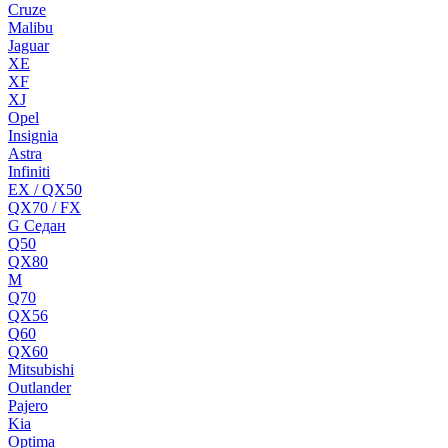
Cruze
Malibu
Jaguar
XE
XF
XJ
Opel
Insignia
Astra
Infiniti
EX / QX50
QX70 / FX
G Cедан
Q50
QX80
M
Q70
QX56
Q60
QX60
Mitsubishi
Outlander
Pajero
Kia
Optima