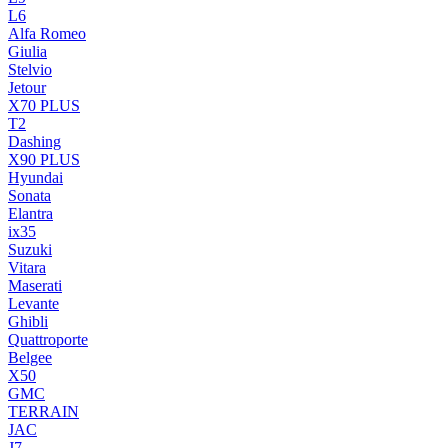
L6
Alfa Romeo
Giulia
Stelvio
Jetour
X70 PLUS
T2
Dashing
X90 PLUS
Hyundai
Sonata
Elantra
ix35
Suzuki
Vitara
Maserati
Levante
Ghibli
Quattroporte
Belgee
X50
GMC
TERRAIN
JAC
J7