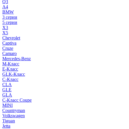
Q3
A4
BMW
3 серии
5 серии
X3
X5
Chevrolet
Captiva
Cruze
Camaro
Mercedes-Benz
M-Класс
E-Класс
GLK-Класс
C-Класс
CLA
GLE
GLA
C-Класс Coupe
MINI
Countryman
Volkswagen
Tiguan
Jetta