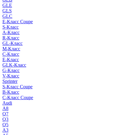
GLE
GLS
GLC
E-Класс Coupe
S-Класс
A-Класс
R-Класс
GL-Класс
M-Класс
C-Класс
E-Класс
GLK-Класс
G-Класс
V-Класс
Sprinter
S-Класс Сoupe
B-Класс
C-Класс Coupe
Audi
A8
Q7
Q3
Q5
A3