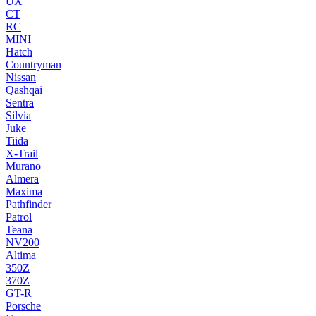
UX
CT
RC
MINI
Hatch
Countryman
Nissan
Qashqai
Sentra
Silvia
Juke
Tiida
X-Trail
Murano
Almera
Maxima
Pathfinder
Patrol
Teana
NV200
Altima
350Z
370Z
GT-R
Porsche