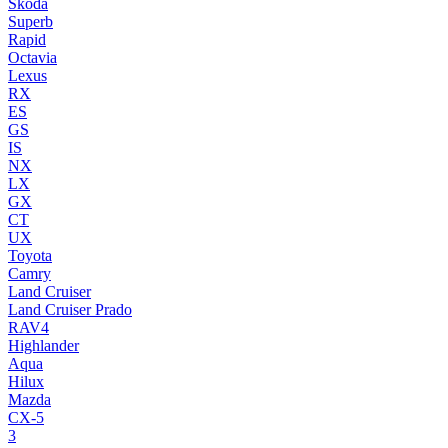
Skoda
Superb
Rapid
Octavia
Lexus
RX
ES
GS
IS
NX
LX
GX
CT
UX
Toyota
Camry
Land Cruiser
Land Cruiser Prado
RAV4
Highlander
Aqua
Hilux
Mazda
CX-5
3