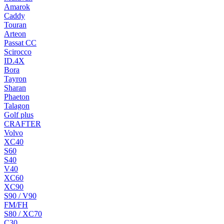
Amarok
Caddy
Touran
Arteon
Passat CC
Scirocco
ID.4X
Bora
Tayron
Sharan
Phaeton
Talagon
Golf plus
CRAFTER
Volvo
XC40
S60
S40
V40
XC60
XC90
S90 / V90
FM/FH
S80 / XC70
C30