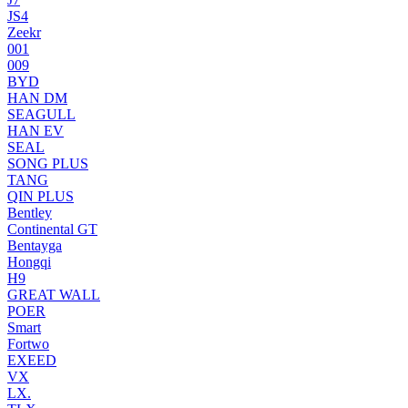
JS4
Zeekr
001
009
BYD
HAN DM
SEAGULL
HAN EV
SEAL
SONG PLUS
TANG
QIN PLUS
Bentley
Continental GT
Bentayga
Hongqi
H9
GREAT WALL
POER
Smart
Fortwo
EXEED
VX
LX.