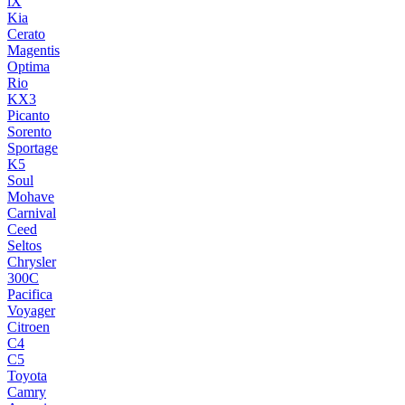
iX
Kia
Cerato
Magentis
Optima
Rio
KX3
Picanto
Sorento
Sportage
K5
Soul
Mohave
Carnival
Ceed
Seltos
Chrysler
300C
Pacifica
Voyager
Citroen
C4
C5
Toyota
Camry