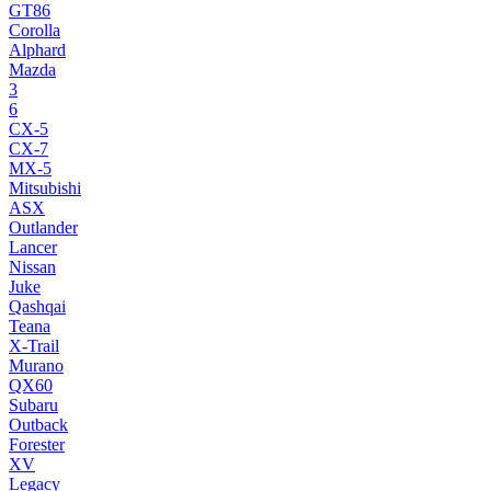
GT86
Corolla
Alphard
Mazda
3
6
CX-5
CX-7
MX-5
Mitsubishi
ASX
Outlander
Lancer
Nissan
Juke
Qashqai
Teana
X-Trail
Murano
QX60
Subaru
Outback
Forester
XV
Legacy