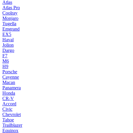
Atlas
Atlas Pro
Coolray
Monjaro
Tugella
Emgrand
EX5
Haval
Jolion
Dargo
F7
M6
H9
Porsche
Cayenne
Macan
Panamera
Honda
CR-V
Accord
Civic
Chevrolet
Tahoe
Trailblazer
Equinox