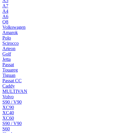
A5
A7
A4
A6
Q8
Volkswagen
Amarok
Polo
Scirocco
Arteon
Golf
Jetta
Passat
Touareg
Tiguan
Passat CC
Caddy
MULTIVAN
Volvo
S90 / V90
XC90
XC40
XC60
S90 / V90
S60