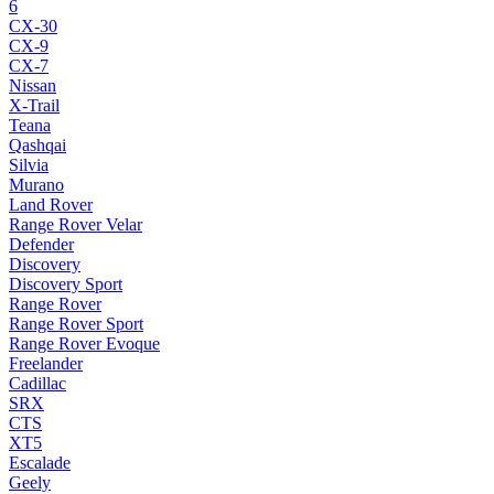
6
CX-30
CX-9
CX-7
Nissan
X-Trail
Teana
Qashqai
Silvia
Murano
Land Rover
Range Rover Velar
Defender
Discovery
Discovery Sport
Range Rover
Range Rover Sport
Range Rover Evoque
Freelander
Cadillac
SRX
CTS
XT5
Escalade
Geely