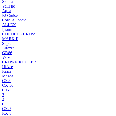
Sienna
VellFire
Aqua
FJ Cruiser
Corolla Spacio
ALLEX
Ipsum
COROLLA CROSS
MARK II
Supra
Altezza
GR86
Verso
CROWN KLUGER
HiAce
Raize
Mazda
CX-9
CX-30
CX-5
3
2
6
CX-7
RX-8