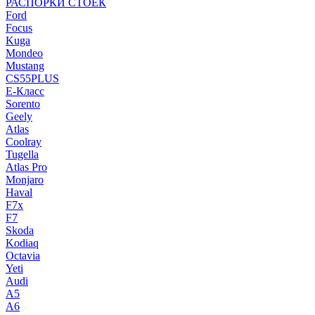
РАСПОРКИ СТОЕК
Ford
Focus
Kuga
Mondeo
Mustang
CS55PLUS
E-Класс
Sorento
Geely
Atlas
Coolray
Tugella
Atlas Pro
Monjaro
Haval
F7x
F7
Skoda
Kodiaq
Octavia
Yeti
Audi
A5
A6