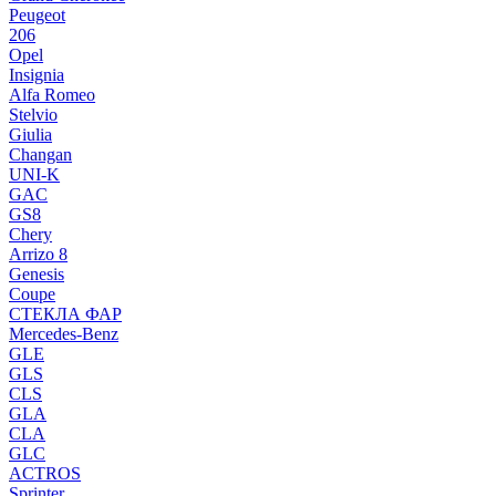
Peugeot
206
Opel
Insignia
Alfa Romeo
Stelvio
Giulia
Changan
UNI-K
GAC
GS8
Chery
Arrizo 8
Genesis
Coupe
СТЕКЛА ФАР
Mercedes-Benz
GLE
GLS
CLS
GLA
CLA
GLC
ACTROS
Sprinter