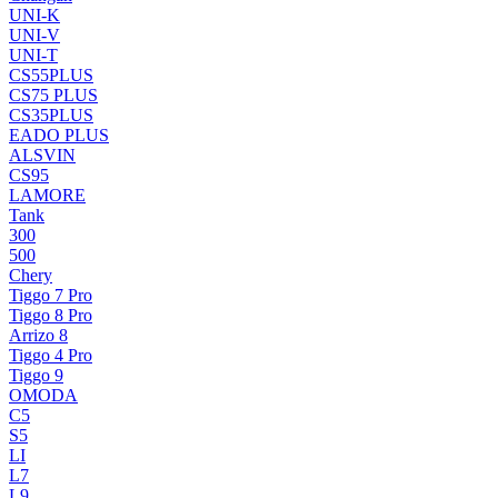
UNI-K
UNI-V
UNI-T
CS55PLUS
CS75 PLUS
CS35PLUS
EADO PLUS
ALSVIN
CS95
LAMORE
Tank
300
500
Chery
Tiggo 7 Pro
Tiggo 8 Pro
Arrizo 8
Tiggo 4 Pro
Tiggo 9
OMODA
C5
S5
LI
L7
L9