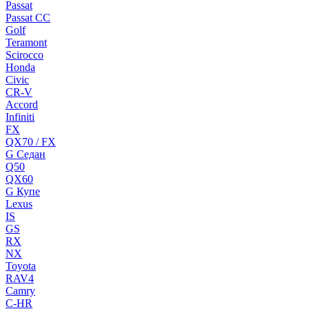
Passat
Passat CC
Golf
Teramont
Scirocco
Honda
Civic
CR-V
Accord
Infiniti
FX
QX70 / FX
G Cедан
Q50
QX60
G Купе
Lexus
IS
GS
RX
NX
Toyota
RAV4
Camry
C-HR