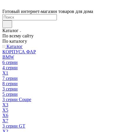
Готовый интернет-магазин товаров для дома
Каталог
По всему сайту
По каталогу
Каталог
КОРПУСА ФАР
BMW
6 серии
4 серии
X1
7 серии
8 серии
3 серии
5 серии
3 серии Coupe
X3
X5
X6
X7
3 серии GT
X2