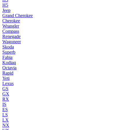
H5
Jeep
Grand Cherokee
Cherokee
Wrangler
Compass
Renegade
Wagoneer
Skoda
Superb
Fabia
Kodiaq
Octavia
Rapid
Yeti
Lexus
GS
GX
RX
IS
ES
LS
LX
NX