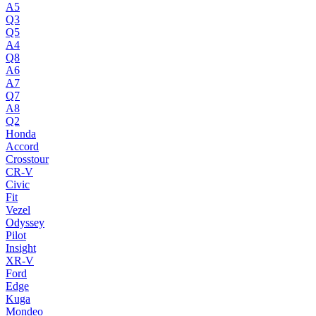
A5
Q3
Q5
A4
Q8
A6
A7
Q7
A8
Q2
Honda
Accord
Crosstour
CR-V
Civic
Fit
Vezel
Odyssey
Pilot
Insight
XR-V
Ford
Edge
Kuga
Mondeo