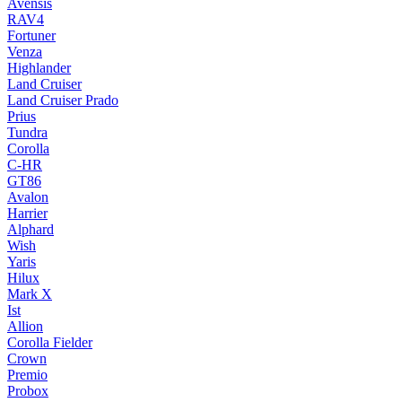
Avensis
RAV4
Fortuner
Venza
Highlander
Land Cruiser
Land Cruiser Prado
Prius
Tundra
Corolla
C-HR
GT86
Avalon
Harrier
Alphard
Wish
Yaris
Hilux
Mark X
Ist
Allion
Corolla Fielder
Crown
Premio
Probox