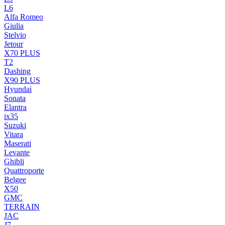
L6
Alfa Romeo
Giulia
Stelvio
Jetour
X70 PLUS
T2
Dashing
X90 PLUS
Hyundai
Sonata
Elantra
ix35
Suzuki
Vitara
Maserati
Levante
Ghibli
Quattroporte
Belgee
X50
GMC
TERRAIN
JAC
J7