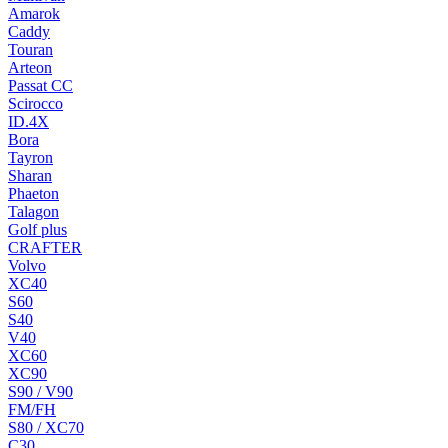
Amarok
Caddy
Touran
Arteon
Passat CC
Scirocco
ID.4X
Bora
Tayron
Sharan
Phaeton
Talagon
Golf plus
CRAFTER
Volvo
XC40
S60
S40
V40
XC60
XC90
S90 / V90
FM/FH
S80 / XC70
C30