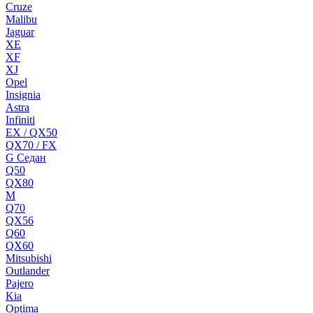
Cruze
Malibu
Jaguar
XE
XF
XJ
Opel
Insignia
Astra
Infiniti
EX / QX50
QX70 / FX
G Cедан
Q50
QX80
M
Q70
QX56
Q60
QX60
Mitsubishi
Outlander
Pajero
Kia
Optima