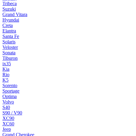
Tribeca
Suzuki
Grand Vitara
Hyundai
Creta
Elantra
Santa Fe
Solaris
Veloster
Sonata
Tiburon
ix35
Kia
Rio
K5
Sorento
Sportage
Optima
Volvo
S40
S90 / V90
XC90
XC60
Jeep
Grand Cherokee