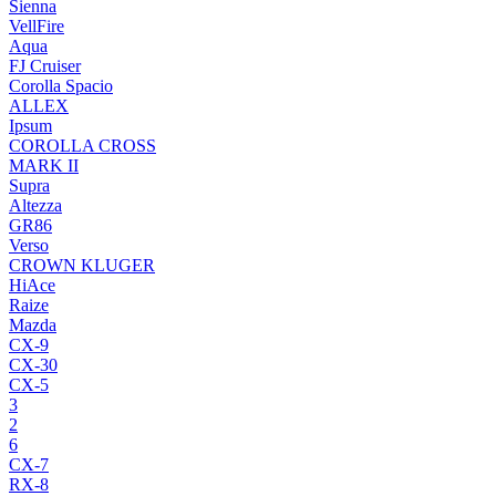
Sienna
VellFire
Aqua
FJ Cruiser
Corolla Spacio
ALLEX
Ipsum
COROLLA CROSS
MARK II
Supra
Altezza
GR86
Verso
CROWN KLUGER
HiAce
Raize
Mazda
CX-9
CX-30
CX-5
3
2
6
CX-7
RX-8