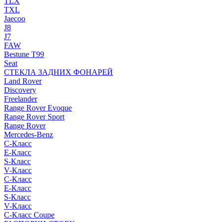
TLX
TXL
Jaecoo
J8
J7
FAW
Bestune T99
Seat
СТЕКЛА ЗАДНИХ ФОНАРЕЙ
Land Rover
Discovery
Freelander
Range Rover Evoque
Range Rover Sport
Range Rover
Mercedes-Benz
C-Класс
E-Класс
S-Класс
V-Класс
C-Класс
E-Класс
S-Класс
V-Класс
C-Класс Coupe