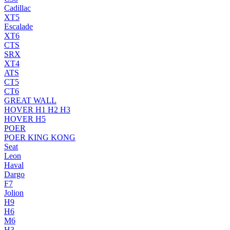
Cadillac
XT5
Escalade
XT6
CTS
SRX
XT4
ATS
CT5
CT6
GREAT WALL
HOVER H1 H2 H3
HOVER H5
POER
POER KING KONG
Seat
Leon
Haval
Dargo
F7
Jolion
H9
H6
M6
H3