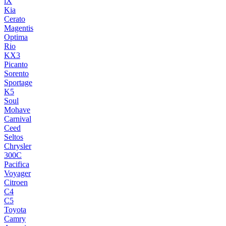
iX
Kia
Cerato
Magentis
Optima
Rio
KX3
Picanto
Sorento
Sportage
K5
Soul
Mohave
Carnival
Ceed
Seltos
Chrysler
300C
Pacifica
Voyager
Citroen
C4
C5
Toyota
Camry