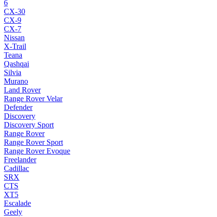
6
CX-30
CX-9
CX-7
Nissan
X-Trail
Teana
Qashqai
Silvia
Murano
Land Rover
Range Rover Velar
Defender
Discovery
Discovery Sport
Range Rover
Range Rover Sport
Range Rover Evoque
Freelander
Cadillac
SRX
CTS
XT5
Escalade
Geely