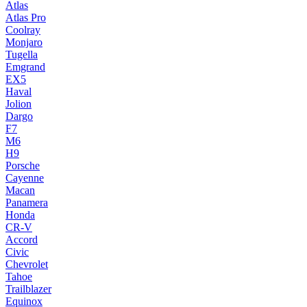
Atlas
Atlas Pro
Coolray
Monjaro
Tugella
Emgrand
EX5
Haval
Jolion
Dargo
F7
M6
H9
Porsche
Cayenne
Macan
Panamera
Honda
CR-V
Accord
Civic
Chevrolet
Tahoe
Trailblazer
Equinox