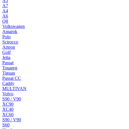
A5
A7
A4
A6
Q8
Volkswagen
Amarok
Polo
Scirocco
Arteon
Golf
Jetta
Passat
Touareg
Tiguan
Passat CC
Caddy
MULTIVAN
Volvo
S90 / V90
XC90
XC40
XC60
S90 / V90
S60