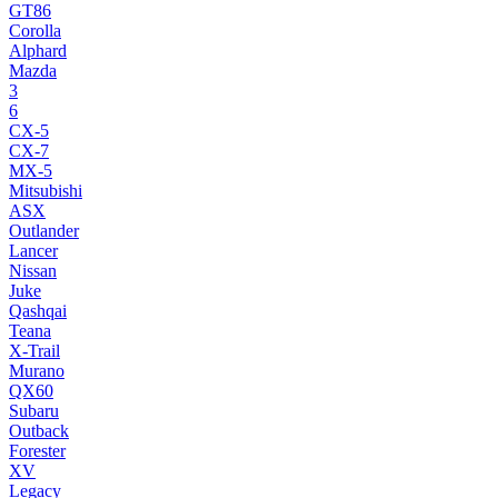
GT86
Corolla
Alphard
Mazda
3
6
CX-5
CX-7
MX-5
Mitsubishi
ASX
Outlander
Lancer
Nissan
Juke
Qashqai
Teana
X-Trail
Murano
QX60
Subaru
Outback
Forester
XV
Legacy