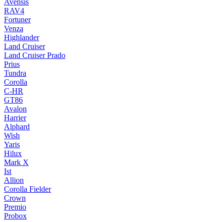
Avensis
RAV4
Fortuner
Venza
Highlander
Land Cruiser
Land Cruiser Prado
Prius
Tundra
Corolla
C-HR
GT86
Avalon
Harrier
Alphard
Wish
Yaris
Hilux
Mark X
Ist
Allion
Corolla Fielder
Crown
Premio
Probox