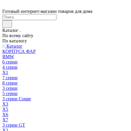
Готовый интернет-магазин товаров для дома
Каталог
По всему сайту
По каталогу
Каталог
КОРПУСА ФАР
BMW
6 серии
4 серии
X1
7 серии
8 серии
3 серии
5 серии
3 серии Coupe
X3
X5
X6
X7
3 серии GT
X2