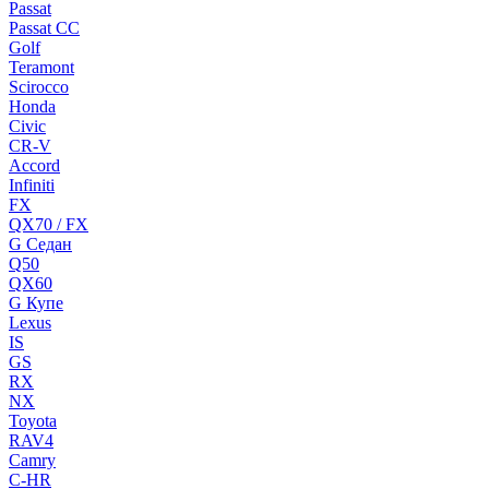
Passat
Passat CC
Golf
Teramont
Scirocco
Honda
Civic
CR-V
Accord
Infiniti
FX
QX70 / FX
G Cедан
Q50
QX60
G Купе
Lexus
IS
GS
RX
NX
Toyota
RAV4
Camry
C-HR