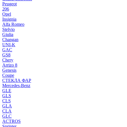
Peugeot
206
Opel
Insignia
Alfa Romeo
Stelvio
Giulia
Changan
UNI-K
GAC
GS8
Chery
Arrizo 8
Genesis
Coupe
СТЕКЛА ФАР
Mercedes-Benz
GLE
GLS
CLS
GLA
CLA
GLC
ACTROS
Sprinter