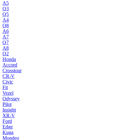
A5
Q3
Q5
A4
Q8
A6
A7
Q7
A8
Q2
Honda
Accord
Crosstour
CR-V
Civic
Fit
Vezel
Odyssey
Pilot
Insight
XR-V
Ford
Edge
Kuga
Mondeo