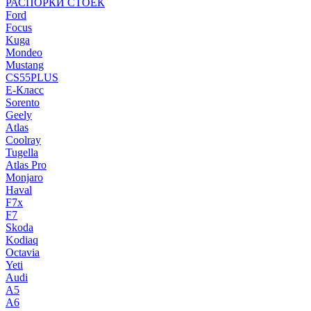
РАСПОРКИ СТОЕК
Ford
Focus
Kuga
Mondeo
Mustang
CS55PLUS
E-Класс
Sorento
Geely
Atlas
Coolray
Tugella
Atlas Pro
Monjaro
Haval
F7x
F7
Skoda
Kodiaq
Octavia
Yeti
Audi
A5
A6