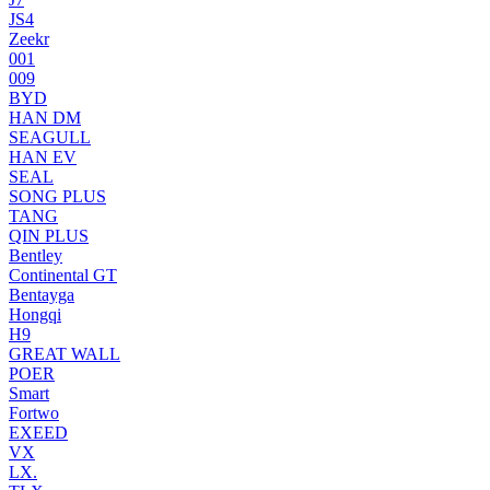
JS4
Zeekr
001
009
BYD
HAN DM
SEAGULL
HAN EV
SEAL
SONG PLUS
TANG
QIN PLUS
Bentley
Continental GT
Bentayga
Hongqi
H9
GREAT WALL
POER
Smart
Fortwo
EXEED
VX
LX.