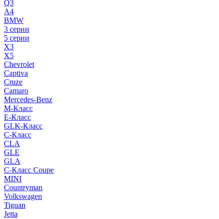
Q3
A4
BMW
3 серии
5 серии
X3
X5
Chevrolet
Captiva
Cruze
Camaro
Mercedes-Benz
M-Класс
E-Класс
GLK-Класс
C-Класс
CLA
GLE
GLA
C-Класс Coupe
MINI
Countryman
Volkswagen
Tiguan
Jetta