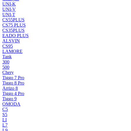
UNI-K
UNI-V
UNI-T
CS55PLUS
CS75 PLUS
CS35PLUS
EADO PLUS
ALSVIN
CS95
LAMORE
Tank
300
500
Chery
Tiggo 7 Pro
Tiggo 8 Pro
Arrizo 8
Tiggo 4 Pro
Tiggo 9
OMODA
C5
S5
LI
L7
L9