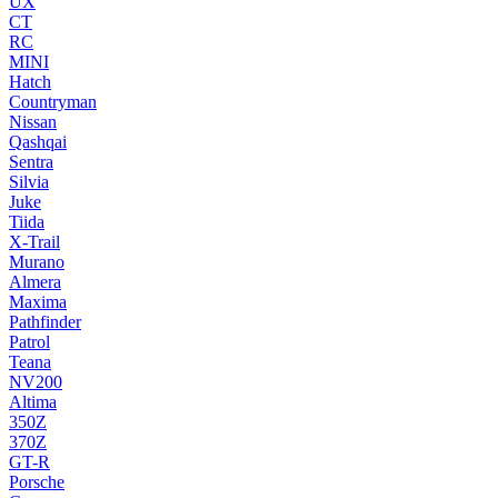
UX
CT
RC
MINI
Hatch
Countryman
Nissan
Qashqai
Sentra
Silvia
Juke
Tiida
X-Trail
Murano
Almera
Maxima
Pathfinder
Patrol
Teana
NV200
Altima
350Z
370Z
GT-R
Porsche