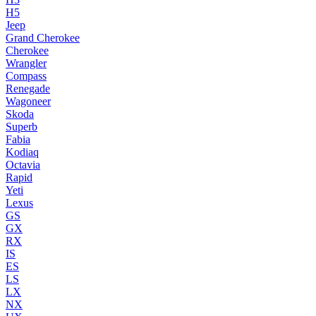
H5
Jeep
Grand Cherokee
Cherokee
Wrangler
Compass
Renegade
Wagoneer
Skoda
Superb
Fabia
Kodiaq
Octavia
Rapid
Yeti
Lexus
GS
GX
RX
IS
ES
LS
LX
NX