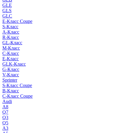
GLE
GLS
GLC
E-Класс Coupe
S-Класс
A-Класс
R-Класс
GL-Класс
M-Класс
C-Класс
E-Класс
GLK-Класс
G-Класс
V-Класс
Sprinter
S-Класс Сoupe
B-Класс
C-Класс Coupe
Audi
A8
Q7
Q3
Q5
A3