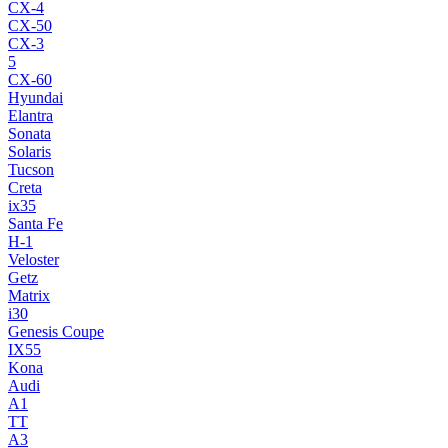
CX-4
CX-50
CX-3
5
CX-60
Hyundai
Elantra
Sonata
Solaris
Tucson
Creta
ix35
Santa Fe
H-1
Veloster
Getz
Matrix
i30
Genesis Coupe
IX55
Kona
Audi
A1
TT
A3