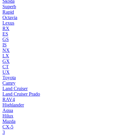
Skoda
Superb
Rapid
Octavia
Lexus
RX
ES
GS
IS
NX
LX
GX
CT
UX
Toyota
Camry
Land Cruiser
Land Cruiser Prado
RAV4
Highlander
Aqua
Hilux
Mazda
CX-5
3