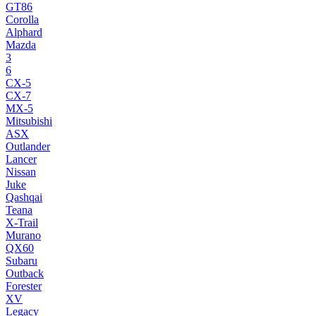
GT86
Corolla
Alphard
Mazda
3
6
CX-5
CX-7
MX-5
Mitsubishi
ASX
Outlander
Lancer
Nissan
Juke
Qashqai
Teana
X-Trail
Murano
QX60
Subaru
Outback
Forester
XV
Legacy