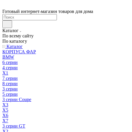
Готовый интернет-магазин товаров для дома
Каталог
По всему сайту
По каталогу
Каталог
КОРПУСА ФАР
BMW
6 серии
4 серии
X1
7 серии
8 серии
3 серии
5 серии
3 серии Coupe
X3
X5
X6
X7
3 серии GT
X2