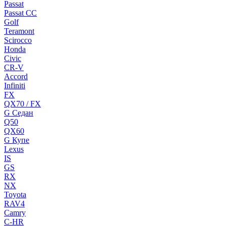
Passat
Passat CC
Golf
Teramont
Scirocco
Honda
Civic
CR-V
Accord
Infiniti
FX
QX70 / FX
G Cедан
Q50
QX60
G Купе
Lexus
IS
GS
RX
NX
Toyota
RAV4
Camry
C-HR