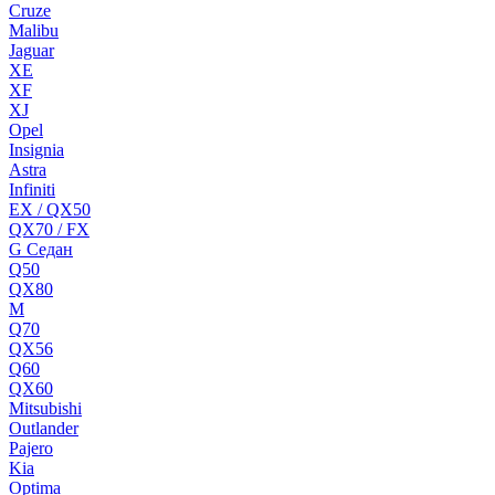
Cruze
Malibu
Jaguar
XE
XF
XJ
Opel
Insignia
Astra
Infiniti
EX / QX50
QX70 / FX
G Cедан
Q50
QX80
M
Q70
QX56
Q60
QX60
Mitsubishi
Outlander
Pajero
Kia
Optima