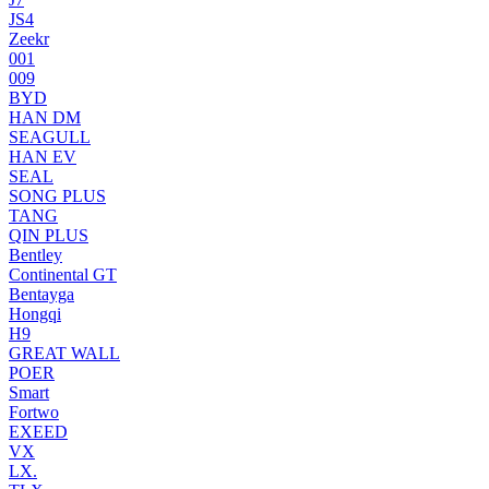
JS4
Zeekr
001
009
BYD
HAN DM
SEAGULL
HAN EV
SEAL
SONG PLUS
TANG
QIN PLUS
Bentley
Continental GT
Bentayga
Hongqi
H9
GREAT WALL
POER
Smart
Fortwo
EXEED
VX
LX.