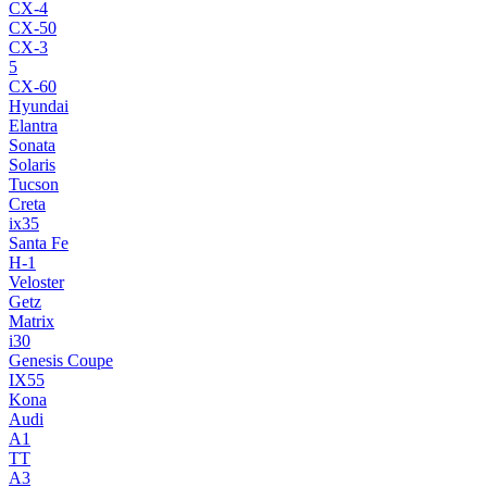
CX-4
CX-50
CX-3
5
CX-60
Hyundai
Elantra
Sonata
Solaris
Tucson
Creta
ix35
Santa Fe
H-1
Veloster
Getz
Matrix
i30
Genesis Coupe
IX55
Kona
Audi
A1
TT
A3