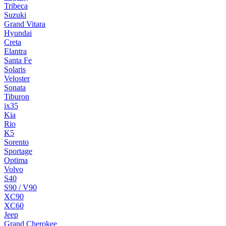
Tribeca
Suzuki
Grand Vitara
Hyundai
Creta
Elantra
Santa Fe
Solaris
Veloster
Sonata
Tiburon
ix35
Kia
Rio
K5
Sorento
Sportage
Optima
Volvo
S40
S90 / V90
XC90
XC60
Jeep
Grand Cherokee