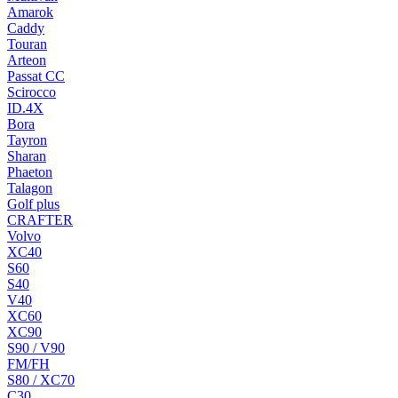
Amarok
Caddy
Touran
Arteon
Passat CC
Scirocco
ID.4X
Bora
Tayron
Sharan
Phaeton
Talagon
Golf plus
CRAFTER
Volvo
XC40
S60
S40
V40
XC60
XC90
S90 / V90
FM/FH
S80 / XC70
C30