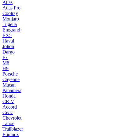
Atlas
Atlas Pro
Coolray
Monjaro
Tugella
Emgrand
EX5
Haval
Jolion
Dargo
F7
M6
H9
Porsche
Cayenne
Macan
Panamera
Honda
CR-V
Accord
Civic
Chevrolet
Tahoe
Trailblazer
Equinox