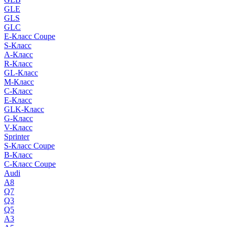
GLE
GLS
GLC
E-Класс Coupe
S-Класс
A-Класс
R-Класс
GL-Класс
M-Класс
C-Класс
E-Класс
GLK-Класс
G-Класс
V-Класс
Sprinter
S-Класс Сoupe
B-Класс
C-Класс Coupe
Audi
A8
Q7
Q3
Q5
A3