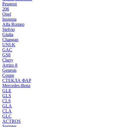
Peugeot
206
Opel
Insignia
Alfa Romeo
Stelvio
Giulia
Changan
UNI-K
GAC
GS8
Chery
Arrizo 8
Genesis
Coupe
СТЕКЛА ФАР
Mercedes-Benz
GLE
GLS
CLS
GLA
CLA
GLC
ACTROS
Sprinter