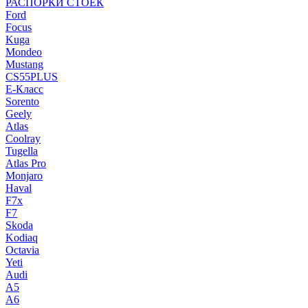
РАСПОРКИ СТОЕК
Ford
Focus
Kuga
Mondeo
Mustang
CS55PLUS
E-Класс
Sorento
Geely
Atlas
Coolray
Tugella
Atlas Pro
Monjaro
Haval
F7x
F7
Skoda
Kodiaq
Octavia
Yeti
Audi
A5
A6