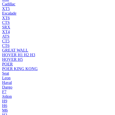
Cadillac
XT5
Escalade
XT6
CTS
SRX
XT4
ATS
CT5
CT6
GREAT WALL
HOVER H1 H2 H3
HOVER H5
POER
POER KING KONG
Seat
Leon
Haval
Dargo
F7
Jolion
H9
H6
M6
H3