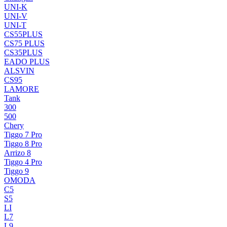
UNI-K
UNI-V
UNI-T
CS55PLUS
CS75 PLUS
CS35PLUS
EADO PLUS
ALSVIN
CS95
LAMORE
Tank
300
500
Chery
Tiggo 7 Pro
Tiggo 8 Pro
Arrizo 8
Tiggo 4 Pro
Tiggo 9
OMODA
C5
S5
LI
L7
L9