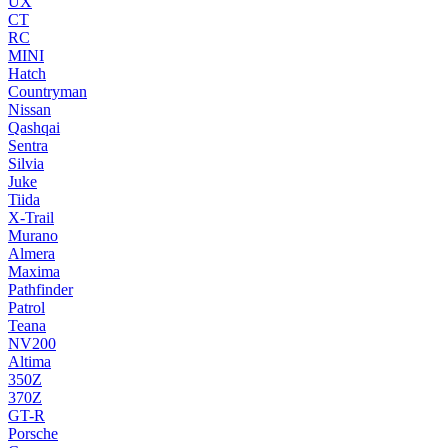
UX
CT
RC
MINI
Hatch
Countryman
Nissan
Qashqai
Sentra
Silvia
Juke
Tiida
X-Trail
Murano
Almera
Maxima
Pathfinder
Patrol
Teana
NV200
Altima
350Z
370Z
GT-R
Porsche