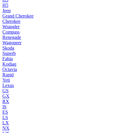
H5
Jeep
Grand Cherokee
Cherokee
Wrangler
Compass
Renegade
Wagoneer
Skoda
Superb
Fabia
Kodiaq
Octavia
Rapid
Yeti
Lexus
GS
GX
RX
IS
ES
LS
LX
NX