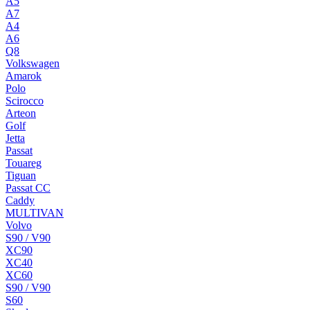
A5
A7
A4
A6
Q8
Volkswagen
Amarok
Polo
Scirocco
Arteon
Golf
Jetta
Passat
Touareg
Tiguan
Passat CC
Caddy
MULTIVAN
Volvo
S90 / V90
XC90
XC40
XC60
S90 / V90
S60