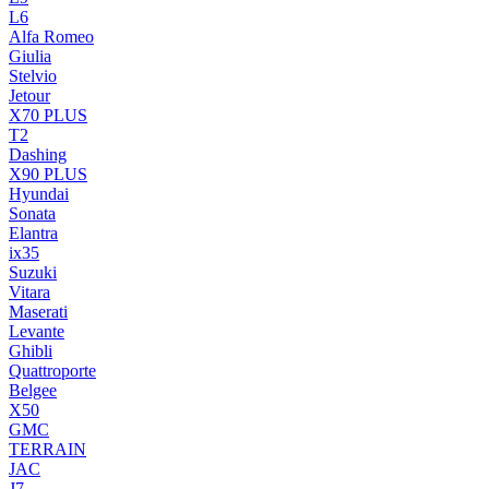
L6
Alfa Romeo
Giulia
Stelvio
Jetour
X70 PLUS
T2
Dashing
X90 PLUS
Hyundai
Sonata
Elantra
ix35
Suzuki
Vitara
Maserati
Levante
Ghibli
Quattroporte
Belgee
X50
GMC
TERRAIN
JAC
J7