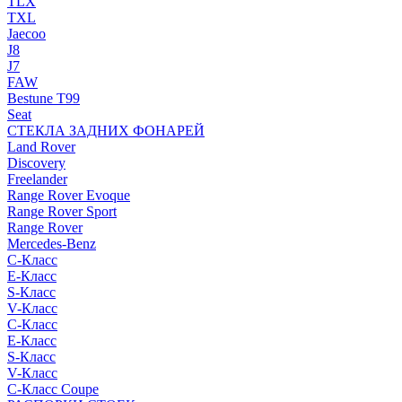
TLX
TXL
Jaecoo
J8
J7
FAW
Bestune T99
Seat
СТЕКЛА ЗАДНИХ ФОНАРЕЙ
Land Rover
Discovery
Freelander
Range Rover Evoque
Range Rover Sport
Range Rover
Mercedes-Benz
C-Класс
E-Класс
S-Класс
V-Класс
C-Класс
E-Класс
S-Класс
V-Класс
C-Класс Coupe