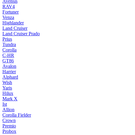
Avensis
RAV4
Fortuner
Venza
Highlander
Land Cruiser
Land Cruiser Prado
Prius
Tundra
Corolla
C-HR
GT86
Avalon
Harrier
Alphard
Wish
Yaris
Hilux
Mark X
Ist
Allion
Corolla Fielder
Crown
Premio
Probox