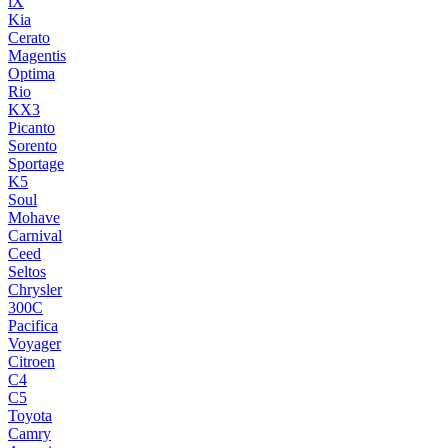
iX
Kia
Cerato
Magentis
Optima
Rio
KX3
Picanto
Sorento
Sportage
K5
Soul
Mohave
Carnival
Ceed
Seltos
Chrysler
300C
Pacifica
Voyager
Citroen
C4
C5
Toyota
Camry