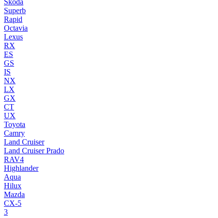
Skoda
Superb
Rapid
Octavia
Lexus
RX
ES
GS
IS
NX
LX
GX
CT
UX
Toyota
Camry
Land Cruiser
Land Cruiser Prado
RAV4
Highlander
Aqua
Hilux
Mazda
CX-5
3