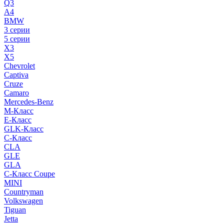
Q3
A4
BMW
3 серии
5 серии
X3
X5
Chevrolet
Captiva
Cruze
Camaro
Mercedes-Benz
M-Класс
E-Класс
GLK-Класс
C-Класс
CLA
GLE
GLA
C-Класс Coupe
MINI
Countryman
Volkswagen
Tiguan
Jetta