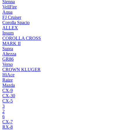
Sienna
VellFire
Aqua
FJ Cruiser
Corolla Spacio
ALLEX
Ipsum
COROLLA CROSS
MARK II
Supra
Altezza
GR86
Verso
CROWN KLUGER
HiAce
Raize
Mazda
CX-9
CX-30
CX-5
3
2
6
CX-7
RX-8