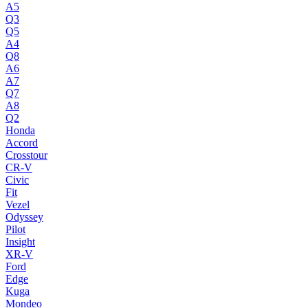
A5
Q3
Q5
A4
Q8
A6
A7
Q7
A8
Q2
Honda
Accord
Crosstour
CR-V
Civic
Fit
Vezel
Odyssey
Pilot
Insight
XR-V
Ford
Edge
Kuga
Mondeo