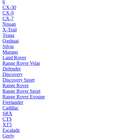
6
CX-30
CX-9
CX-7
Nissan
X-Trail
Teana
Qashqai
Silvia
Murano
Land Rover
Range Rover Velar
Defender
Discovery
Discovery Sport
Range Rover
Range Rover Sport
Range Rover Evoque
Freelander
Cadillac
SRX
CTS
XT5
Escalade
Geely