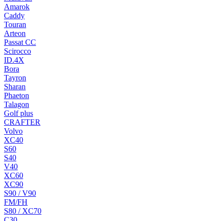
Amarok
Caddy
Touran
Arteon
Passat CC
Scirocco
ID.4X
Bora
Tayron
Sharan
Phaeton
Talagon
Golf plus
CRAFTER
Volvo
XC40
S60
S40
V40
XC60
XC90
S90 / V90
FM/FH
S80 / XC70
C30