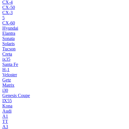
CX-4
CX-50
CX-3
5
CX-60
Hyundai
Elantra
Sonata
Solaris
Tucson
Creta
ix35
Santa Fe
H-1
Veloster
Getz
Matrix
i30
Genesis Coupe
IX55
Kona
Audi
A1
TT
A3