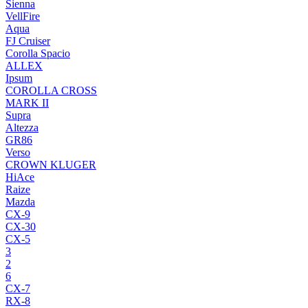
Sienna
VellFire
Aqua
FJ Cruiser
Corolla Spacio
ALLEX
Ipsum
COROLLA CROSS
MARK II
Supra
Altezza
GR86
Verso
CROWN KLUGER
HiAce
Raize
Mazda
CX-9
CX-30
CX-5
3
2
6
CX-7
RX-8