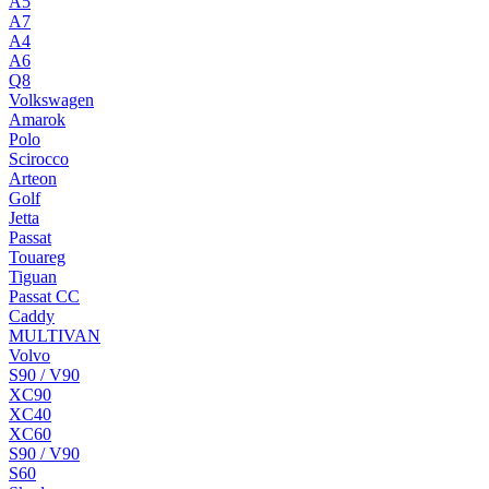
A5
A7
A4
A6
Q8
Volkswagen
Amarok
Polo
Scirocco
Arteon
Golf
Jetta
Passat
Touareg
Tiguan
Passat CC
Caddy
MULTIVAN
Volvo
S90 / V90
XC90
XC40
XC60
S90 / V90
S60