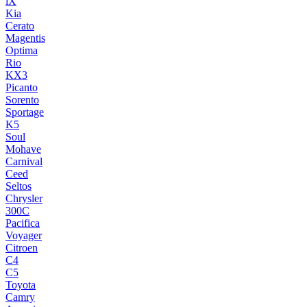
iX
Kia
Cerato
Magentis
Optima
Rio
KX3
Picanto
Sorento
Sportage
K5
Soul
Mohave
Carnival
Ceed
Seltos
Chrysler
300C
Pacifica
Voyager
Citroen
C4
C5
Toyota
Camry