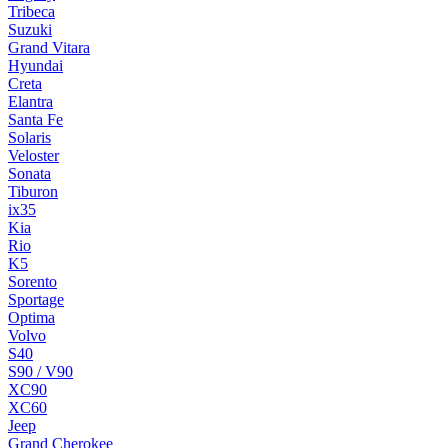
Tribeca
Suzuki
Grand Vitara
Hyundai
Creta
Elantra
Santa Fe
Solaris
Veloster
Sonata
Tiburon
ix35
Kia
Rio
K5
Sorento
Sportage
Optima
Volvo
S40
S90 / V90
XC90
XC60
Jeep
Grand Cherokee