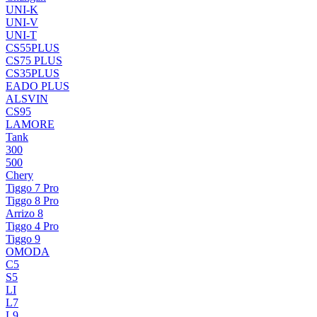
UNI-K
UNI-V
UNI-T
CS55PLUS
CS75 PLUS
CS35PLUS
EADO PLUS
ALSVIN
CS95
LAMORE
Tank
300
500
Chery
Tiggo 7 Pro
Tiggo 8 Pro
Arrizo 8
Tiggo 4 Pro
Tiggo 9
OMODA
C5
S5
LI
L7
L9