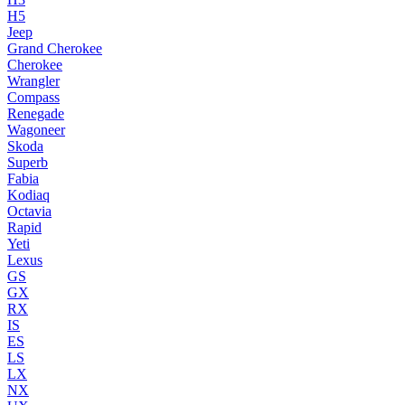
H5
Jeep
Grand Cherokee
Cherokee
Wrangler
Compass
Renegade
Wagoneer
Skoda
Superb
Fabia
Kodiaq
Octavia
Rapid
Yeti
Lexus
GS
GX
RX
IS
ES
LS
LX
NX