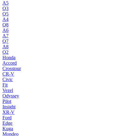
A5
Q3
Q5
A4
Q8
A6
A7
Q7
A8
Q2
Honda
Accord
Crosstour
CR-V
Civic
Fit
Vezel
Odyssey
Pilot
Insight
XR-V
Ford
Edge
Kuga
Mondeo