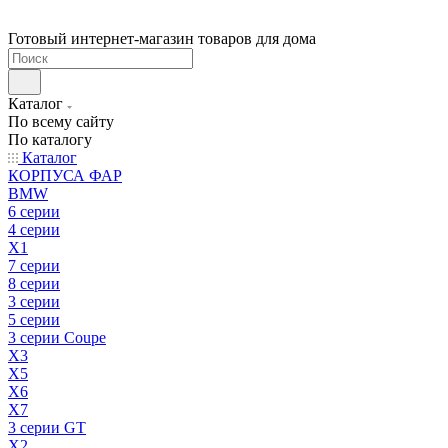
Готовый интернет-магазин товаров для дома
Каталог
По всему сайту
По каталогу
Каталог
КОРПУСА ФАР
BMW
6 серии
4 серии
X1
7 серии
8 серии
3 серии
5 серии
3 серии Coupe
X3
X5
X6
X7
3 серии GT
X2