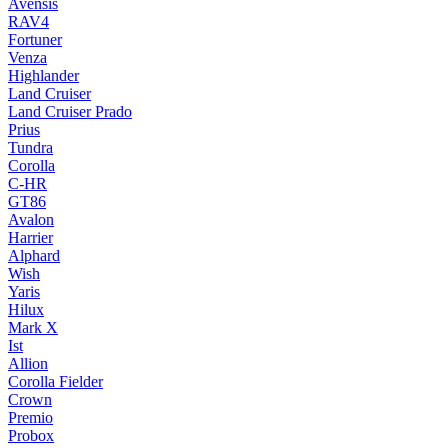
Avensis
RAV4
Fortuner
Venza
Highlander
Land Cruiser
Land Cruiser Prado
Prius
Tundra
Corolla
C-HR
GT86
Avalon
Harrier
Alphard
Wish
Yaris
Hilux
Mark X
Ist
Allion
Corolla Fielder
Crown
Premio
Probox