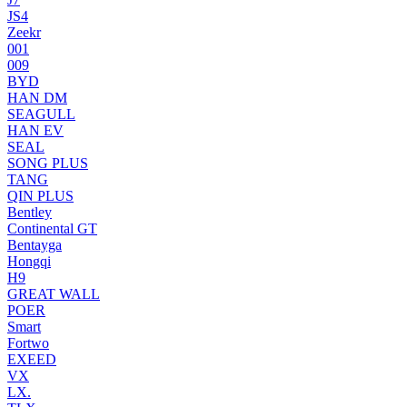
JS4
Zeekr
001
009
BYD
HAN DM
SEAGULL
HAN EV
SEAL
SONG PLUS
TANG
QIN PLUS
Bentley
Continental GT
Bentayga
Hongqi
H9
GREAT WALL
POER
Smart
Fortwo
EXEED
VX
LX.