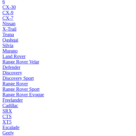
6
CX-30
CX-9
CX-7
Nissan
X-Trail
Teana
Qashqai
Silvia
Murano
Land Rover
Range Rover Velar
Defender
Discovery
Discovery Sport
Range Rover
Range Rover Sport
Range Rover Evoque
Freelander
Cadillac
SRX
CTS
XT5
Escalade
Geely