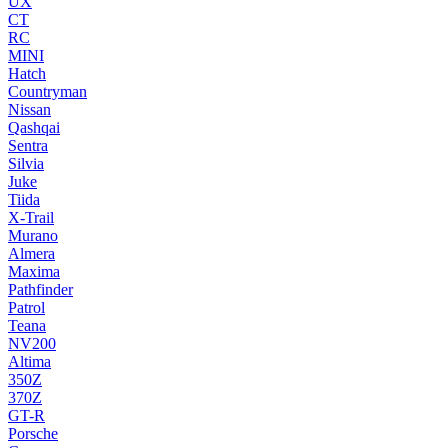
UX
CT
RC
MINI
Hatch
Countryman
Nissan
Qashqai
Sentra
Silvia
Juke
Tiida
X-Trail
Murano
Almera
Maxima
Pathfinder
Patrol
Teana
NV200
Altima
350Z
370Z
GT-R
Porsche