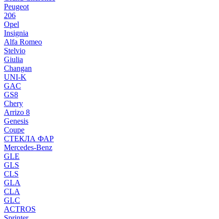
Peugeot
206
Opel
Insignia
Alfa Romeo
Stelvio
Giulia
Changan
UNI-K
GAC
GS8
Chery
Arrizo 8
Genesis
Coupe
СТЕКЛА ФАР
Mercedes-Benz
GLE
GLS
CLS
GLA
CLA
GLC
ACTROS
Sprinter