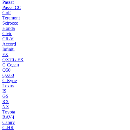
Passat
Passat CC
Golf
Teramont
Scirocco
Honda
Civic
CR-V
Accord
Infiniti
FX
QX70 / FX
G Cедан
Q50
QX60
G Купе
Lexus
IS
GS
RX
NX
Toyota
RAV4
Camry
C-HR