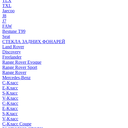
TLX
TXL
Jaecoo
J8
J7
FAW
Bestune T99
Seat
СТЕКЛА ЗАДНИХ ФОНАРЕЙ
Land Rover
Discovery
Freelander
Range Rover Evoque
Range Rover Sport
Range Rover
Mercedes-Benz
C-Класс
E-Класс
S-Класс
V-Класс
C-Класс
E-Класс
S-Класс
V-Класс
C-Класс Coupe