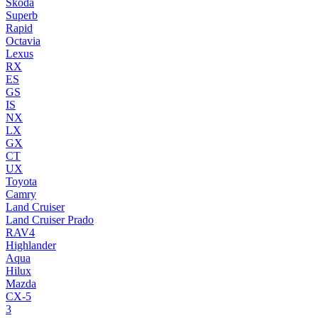
Skoda
Superb
Rapid
Octavia
Lexus
RX
ES
GS
IS
NX
LX
GX
CT
UX
Toyota
Camry
Land Cruiser
Land Cruiser Prado
RAV4
Highlander
Aqua
Hilux
Mazda
CX-5
3