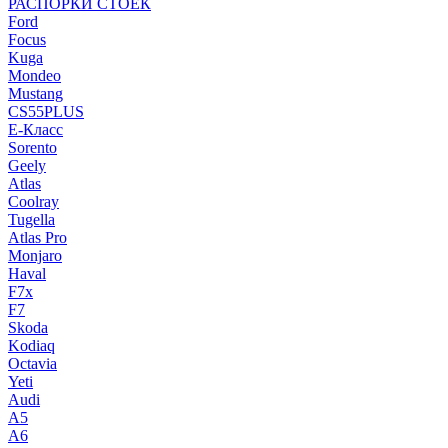
РАСПОРКИ СТОЕК
Ford
Focus
Kuga
Mondeo
Mustang
CS55PLUS
E-Класс
Sorento
Geely
Atlas
Coolray
Tugella
Atlas Pro
Monjaro
Haval
F7x
F7
Skoda
Kodiaq
Octavia
Yeti
Audi
A5
A6