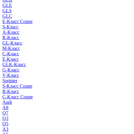
GLE
GLS
GLC
E-Класс Coupe
S-Класс
A-Класс
R-Класс
GL-Класс
M-Класс
C-Класс
E-Класс
GLK-Класс
G-Класс
V-Класс
Sprinter
S-Класс Сoupe
B-Класс
C-Класс Coupe
Audi
A8
Q7
Q3
Q5
A3