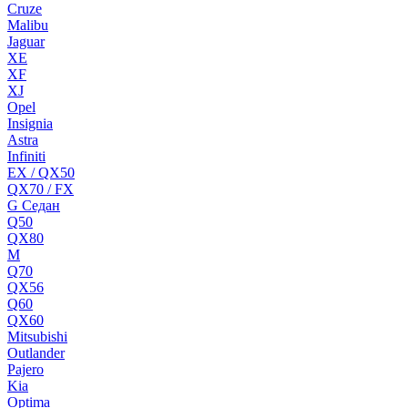
Cruze
Malibu
Jaguar
XE
XF
XJ
Opel
Insignia
Astra
Infiniti
EX / QX50
QX70 / FX
G Cедан
Q50
QX80
M
Q70
QX56
Q60
QX60
Mitsubishi
Outlander
Pajero
Kia
Optima