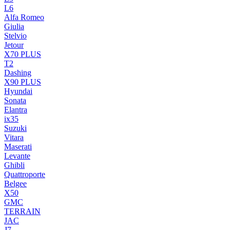
L6
Alfa Romeo
Giulia
Stelvio
Jetour
X70 PLUS
T2
Dashing
X90 PLUS
Hyundai
Sonata
Elantra
ix35
Suzuki
Vitara
Maserati
Levante
Ghibli
Quattroporte
Belgee
X50
GMC
TERRAIN
JAC
J7