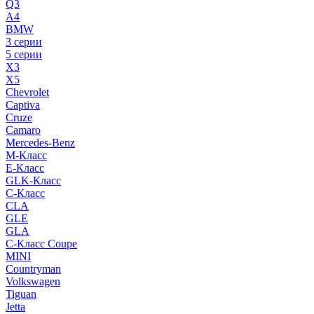
Q3
A4
BMW
3 серии
5 серии
X3
X5
Chevrolet
Captiva
Cruze
Camaro
Mercedes-Benz
M-Класс
E-Класс
GLK-Класс
C-Класс
CLA
GLE
GLA
C-Класс Coupe
MINI
Countryman
Volkswagen
Tiguan
Jetta