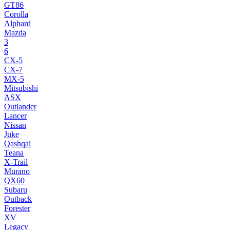
GT86
Corolla
Alphard
Mazda
3
6
CX-5
CX-7
MX-5
Mitsubishi
ASX
Outlander
Lancer
Nissan
Juke
Qashqai
Teana
X-Trail
Murano
QX60
Subaru
Outback
Forester
XV
Legacy