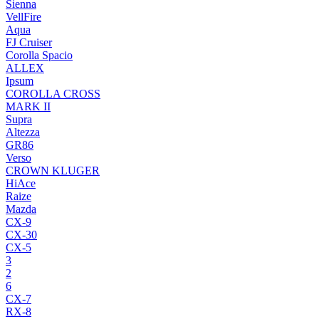
Sienna
VellFire
Aqua
FJ Cruiser
Corolla Spacio
ALLEX
Ipsum
COROLLA CROSS
MARK II
Supra
Altezza
GR86
Verso
CROWN KLUGER
HiAce
Raize
Mazda
CX-9
CX-30
CX-5
3
2
6
CX-7
RX-8