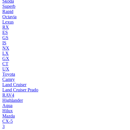
Skoda
Superb
Rapid
Octavia
Lexus
RX
ES
GS
IS
NX
LX
GX
CT
UX
Toyota
Camry
Land Cruiser
Land Cruiser Prado
RAV4
Highlander
Aqua
Hilux
Mazda
CX-5
3