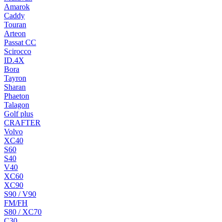
Amarok
Caddy
Touran
Arteon
Passat CC
Scirocco
ID.4X
Bora
Tayron
Sharan
Phaeton
Talagon
Golf plus
CRAFTER
Volvo
XC40
S60
S40
V40
XC60
XC90
S90 / V90
FM/FH
S80 / XC70
C30