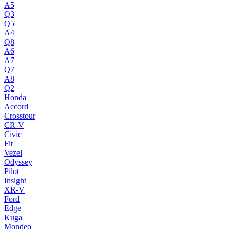
A5
Q3
Q5
A4
Q8
A6
A7
Q7
A8
Q2
Honda
Accord
Crosstour
CR-V
Civic
Fit
Vezel
Odyssey
Pilot
Insight
XR-V
Ford
Edge
Kuga
Mondeo