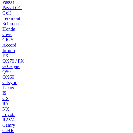
Passat
Passat CC
Golf
Teramont
Scirocco
Honda
Civic
CR-V
Accord
Infiniti
FX
QX70 / FX
G Cедан
Q50
QX60
G Купе
Lexus
IS
GS
RX
NX
Toyota
RAV4
Camry
C-HR