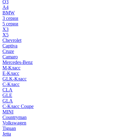
Q3
A4
BMW
3 серии
5 серии
X3
X5
Chevrolet
Captiva
Cruze
Camaro
Mercedes-Benz
M-Класс
E-Класс
GLK-Класс
C-Класс
CLA
GLE
GLA
C-Класс Coupe
MINI
Countryman
Volkswagen
Tiguan
Jetta