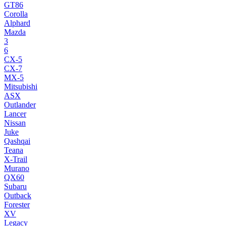
GT86
Corolla
Alphard
Mazda
3
6
CX-5
CX-7
MX-5
Mitsubishi
ASX
Outlander
Lancer
Nissan
Juke
Qashqai
Teana
X-Trail
Murano
QX60
Subaru
Outback
Forester
XV
Legacy