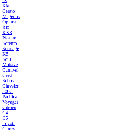
iX
Kia
Cerato
Magentis
Optima
Rio
KX3
Picanto
Sorento
Sportage
K5
Soul
Mohave
Carnival
Ceed
Seltos
Chrysler
300C
Pacifica
Voyager
Citroen
C4
C5
Toyota
Camry