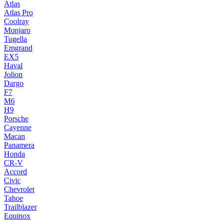
Atlas
Atlas Pro
Coolray
Monjaro
Tugella
Emgrand
EX5
Haval
Jolion
Dargo
F7
M6
H9
Porsche
Cayenne
Macan
Panamera
Honda
CR-V
Accord
Civic
Chevrolet
Tahoe
Trailblazer
Equinox