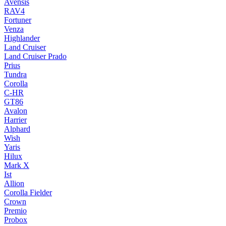
Avensis
RAV4
Fortuner
Venza
Highlander
Land Cruiser
Land Cruiser Prado
Prius
Tundra
Corolla
C-HR
GT86
Avalon
Harrier
Alphard
Wish
Yaris
Hilux
Mark X
Ist
Allion
Corolla Fielder
Crown
Premio
Probox