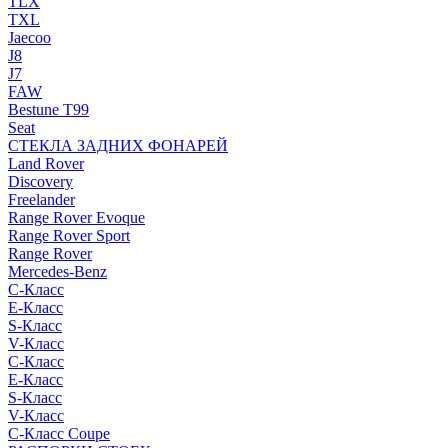
TLX
TXL
Jaecoo
J8
J7
FAW
Bestune T99
Seat
СТЕКЛА ЗАДНИХ ФОНАРЕЙ
Land Rover
Discovery
Freelander
Range Rover Evoque
Range Rover Sport
Range Rover
Mercedes-Benz
C-Класс
E-Класс
S-Класс
V-Класс
C-Класс
E-Класс
S-Класс
V-Класс
C-Класс Coupe