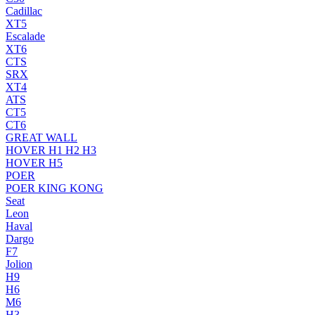
Cadillac
XT5
Escalade
XT6
CTS
SRX
XT4
ATS
CT5
CT6
GREAT WALL
HOVER H1 H2 H3
HOVER H5
POER
POER KING KONG
Seat
Leon
Haval
Dargo
F7
Jolion
H9
H6
M6
H3