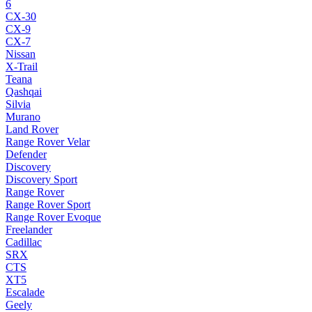
6
CX-30
CX-9
CX-7
Nissan
X-Trail
Teana
Qashqai
Silvia
Murano
Land Rover
Range Rover Velar
Defender
Discovery
Discovery Sport
Range Rover
Range Rover Sport
Range Rover Evoque
Freelander
Cadillac
SRX
CTS
XT5
Escalade
Geely