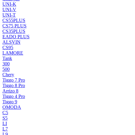
UNI-K
UNI-V
UNI-T
CS55PLUS
CS75 PLUS
CS35PLUS
EADO PLUS
ALSVIN
CS95
LAMORE
Tank
300
500
Chery
Tiggo 7 Pro
Tiggo 8 Pro
Arrizo 8
Tiggo 4 Pro
Tiggo 9
OMODA
C5
S5
LI
L7
L9