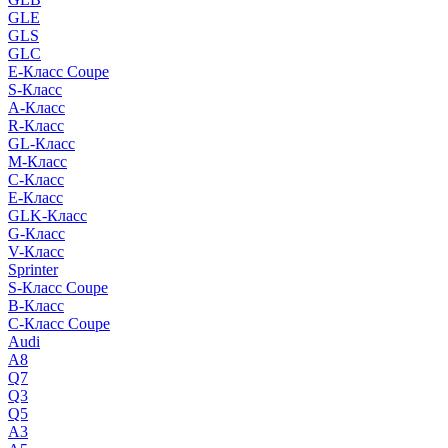
GLE
GLS
GLC
E-Класс Coupe
S-Класс
A-Класс
R-Класс
GL-Класс
M-Класс
C-Класс
E-Класс
GLK-Класс
G-Класс
V-Класс
Sprinter
S-Класс Сoupe
B-Класс
C-Класс Coupe
Audi
A8
Q7
Q3
Q5
A3