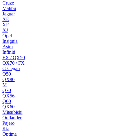
Cruze
Malibu
Jaguar
XE
XF
XJ
Opel
Insignia
Astra
Infiniti
EX / QX50
QX70 / FX
G Cедан
Q50
QX80
M
Q70
QX56
Q60
QX60
Mitsubishi
Outlander
Pajero
Kia
Optima