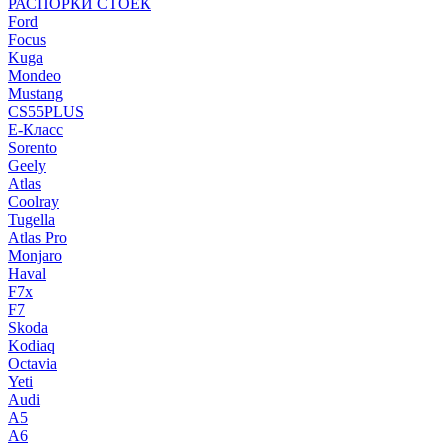
РАСПОРКИ СТОЕК
Ford
Focus
Kuga
Mondeo
Mustang
CS55PLUS
E-Класс
Sorento
Geely
Atlas
Coolray
Tugella
Atlas Pro
Monjaro
Haval
F7x
F7
Skoda
Kodiaq
Octavia
Yeti
Audi
A5
A6