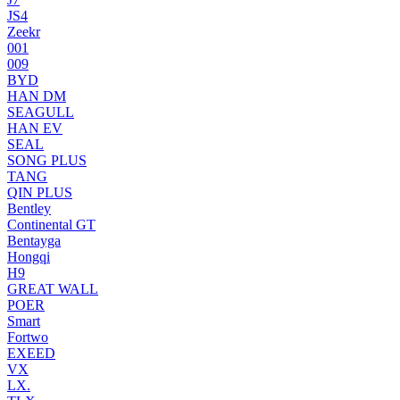
JS4
Zeekr
001
009
BYD
HAN DM
SEAGULL
HAN EV
SEAL
SONG PLUS
TANG
QIN PLUS
Bentley
Continental GT
Bentayga
Hongqi
H9
GREAT WALL
POER
Smart
Fortwo
EXEED
VX
LX.