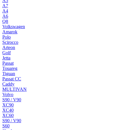
A5
A7
A4
A6
Q8
Volkswagen
Amarok
Polo
Scirocco
Arteon
Golf
Jetta
Passat
Touareg
Tiguan
Passat CC
Caddy
MULTIVAN
Volvo
S90 / V90
XC90
XC40
XC60
S90 / V90
S60