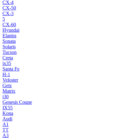
CX-4
CX-50
CX-3
5
CX-60
Hyundai
Elantra
Sonata
Solaris
Tucson
Creta
ix35
Santa Fe
H-1
Veloster
Getz
Matrix
i30
Genesis Coupe
IX55
Kona
Audi
A1
TT
A3