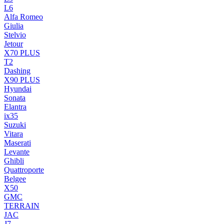
L6
Alfa Romeo
Giulia
Stelvio
Jetour
X70 PLUS
T2
Dashing
X90 PLUS
Hyundai
Sonata
Elantra
ix35
Suzuki
Vitara
Maserati
Levante
Ghibli
Quattroporte
Belgee
X50
GMC
TERRAIN
JAC
J7