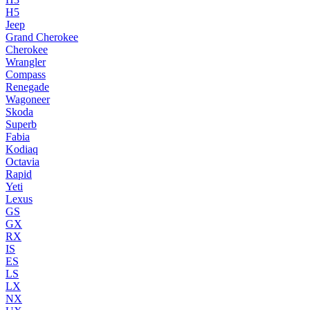
H5
Jeep
Grand Cherokee
Cherokee
Wrangler
Compass
Renegade
Wagoneer
Skoda
Superb
Fabia
Kodiaq
Octavia
Rapid
Yeti
Lexus
GS
GX
RX
IS
ES
LS
LX
NX