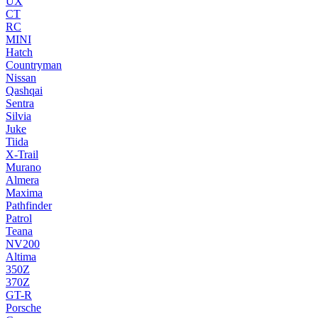
UX
CT
RC
MINI
Hatch
Countryman
Nissan
Qashqai
Sentra
Silvia
Juke
Tiida
X-Trail
Murano
Almera
Maxima
Pathfinder
Patrol
Teana
NV200
Altima
350Z
370Z
GT-R
Porsche