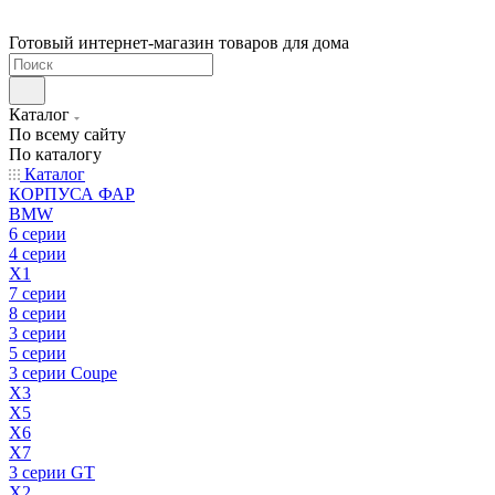
Готовый интернет-магазин товаров для дома
Каталог
По всему сайту
По каталогу
Каталог
КОРПУСА ФАР
BMW
6 серии
4 серии
X1
7 серии
8 серии
3 серии
5 серии
3 серии Coupe
X3
X5
X6
X7
3 серии GT
X2