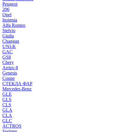
Peugeot
206
Opel
Insignia
Alfa Romeo
Stelvio
Giulia
Changan
UNI-K
GAC
GS8
Chery
Arrizo 8
Genesis
Coupe
СТЕКЛА ФАР
Mercedes-Benz
GLE
GLS
CLS
GLA
CLA
GLC
ACTROS
Sprinter