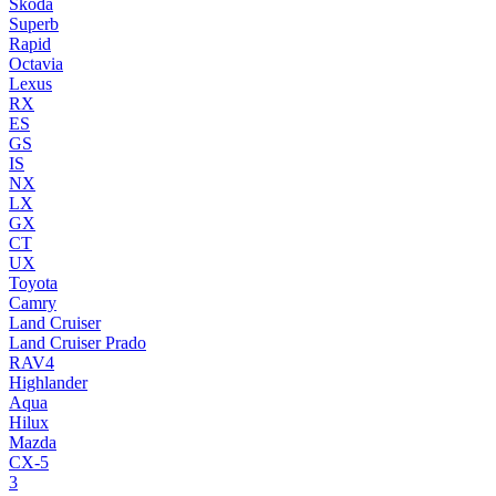
Skoda
Superb
Rapid
Octavia
Lexus
RX
ES
GS
IS
NX
LX
GX
CT
UX
Toyota
Camry
Land Cruiser
Land Cruiser Prado
RAV4
Highlander
Aqua
Hilux
Mazda
CX-5
3