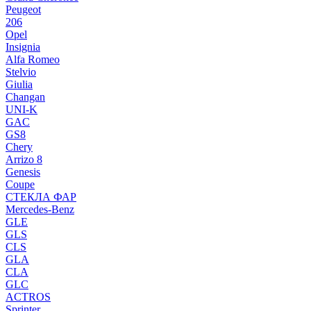
Peugeot
206
Opel
Insignia
Alfa Romeo
Stelvio
Giulia
Changan
UNI-K
GAC
GS8
Chery
Arrizo 8
Genesis
Coupe
СТЕКЛА ФАР
Mercedes-Benz
GLE
GLS
CLS
GLA
CLA
GLC
ACTROS
Sprinter