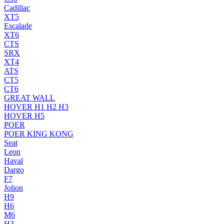
Cadillac
XT5
Escalade
XT6
CTS
SRX
XT4
ATS
CT5
CT6
GREAT WALL
HOVER H1 H2 H3
HOVER H5
POER
POER KING KONG
Seat
Leon
Haval
Dargo
F7
Jolion
H9
H6
M6
H3