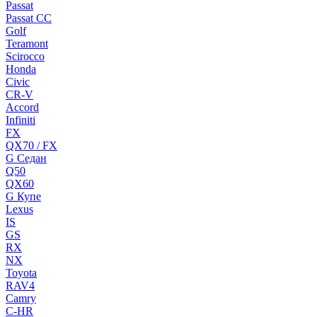
Passat
Passat CC
Golf
Teramont
Scirocco
Honda
Civic
CR-V
Accord
Infiniti
FX
QX70 / FX
G Cедан
Q50
QX60
G Купе
Lexus
IS
GS
RX
NX
Toyota
RAV4
Camry
C-HR