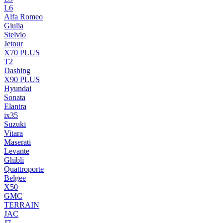
L6
Alfa Romeo
Giulia
Stelvio
Jetour
X70 PLUS
T2
Dashing
X90 PLUS
Hyundai
Sonata
Elantra
ix35
Suzuki
Vitara
Maserati
Levante
Ghibli
Quattroporte
Belgee
X50
GMC
TERRAIN
JAC
J7