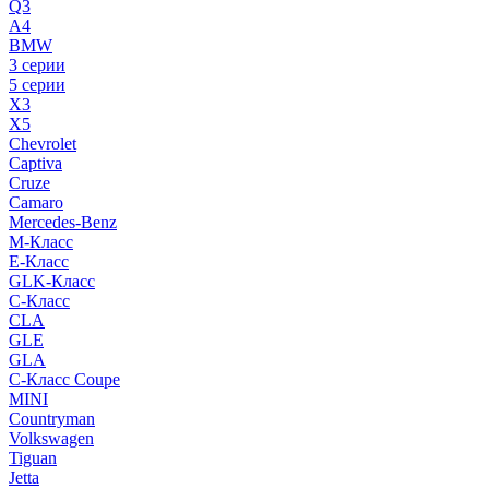
Q3
A4
BMW
3 серии
5 серии
X3
X5
Chevrolet
Captiva
Cruze
Camaro
Mercedes-Benz
M-Класс
E-Класс
GLK-Класс
C-Класс
CLA
GLE
GLA
C-Класс Coupe
MINI
Countryman
Volkswagen
Tiguan
Jetta