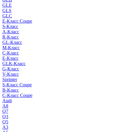
GLE
GLS
GLC
E-Класс Coupe
S-Класс
A-Класс
R-Класс
GL-Класс
M-Класс
C-Класс
E-Класс
GLK-Класс
G-Класс
V-Класс
Sprinter
S-Класс Сoupe
B-Класс
C-Класс Coupe
Audi
A8
Q7
Q3
Q5
A3