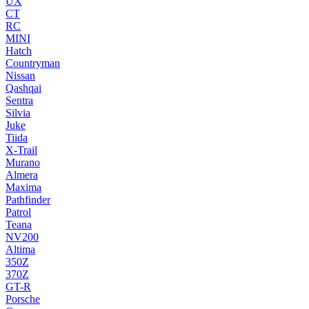
UX
CT
RC
MINI
Hatch
Countryman
Nissan
Qashqai
Sentra
Silvia
Juke
Tiida
X-Trail
Murano
Almera
Maxima
Pathfinder
Patrol
Teana
NV200
Altima
350Z
370Z
GT-R
Porsche