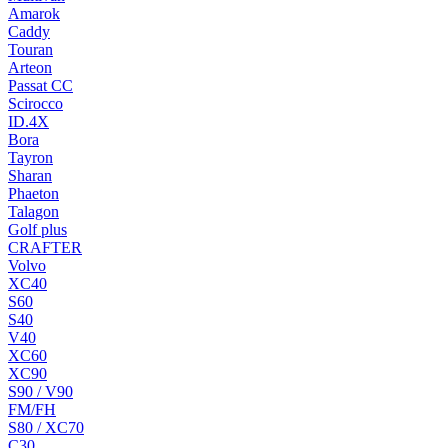
Amarok
Caddy
Touran
Arteon
Passat CC
Scirocco
ID.4X
Bora
Tayron
Sharan
Phaeton
Talagon
Golf plus
CRAFTER
Volvo
XC40
S60
S40
V40
XC60
XC90
S90 / V90
FM/FH
S80 / XC70
C30