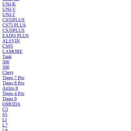
UNI-K
UNI-V
UNI-T
CS55PLUS
CS75 PLUS
CS35PLUS
EADO PLUS
ALSVIN
CS95
LAMORE
Tank
300
500
Chery
Tiggo 7 Pro
Tiggo 8 Pro
Arrizo 8
Tiggo 4 Pro
Tiggo 9
OMODA
C5
S5
LI
L7
L9