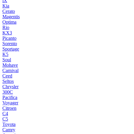
iX
Kia
Cerato
Magentis
Optima
Rio
KX3
Picanto
Sorento
Sportage
K5
Soul
Mohave
Carnival
Ceed
Seltos
Chrysler
300C
Pacifica
Voyager
Citroen
C4
C5
Toyota
Camry