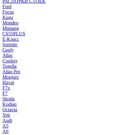
РАСПОРКИ СТОЕК
Ford
Focus
Kuga
Mondeo
Mustang
CS55PLUS
E-Класс
Sorento
Geely
Atlas
Coolray
Tugella
Atlas Pro
Monjaro
Haval
F7x
F7
Skoda
Kodiaq
Octavia
Yeti
Audi
A5
A6