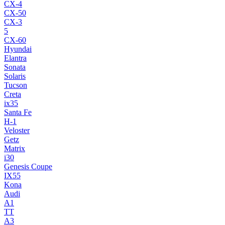
CX-4
CX-50
CX-3
5
CX-60
Hyundai
Elantra
Sonata
Solaris
Tucson
Creta
ix35
Santa Fe
H-1
Veloster
Getz
Matrix
i30
Genesis Coupe
IX55
Kona
Audi
A1
TT
A3