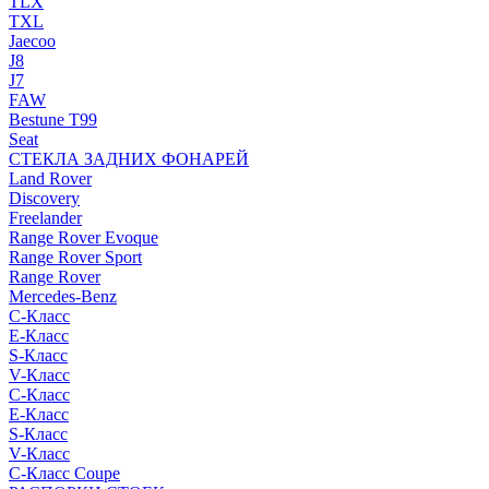
TLX
TXL
Jaecoo
J8
J7
FAW
Bestune T99
Seat
СТЕКЛА ЗАДНИХ ФОНАРЕЙ
Land Rover
Discovery
Freelander
Range Rover Evoque
Range Rover Sport
Range Rover
Mercedes-Benz
C-Класс
E-Класс
S-Класс
V-Класс
C-Класс
E-Класс
S-Класс
V-Класс
C-Класс Coupe