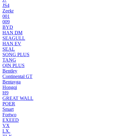
JS4
Zeekr
001
009
BYD
HAN DM
SEAGULL
HAN EV
SEAL
SONG PLUS
TANG
QIN PLUS
Bentley
Continental GT
Bentayga
Hongqi
H9
GREAT WALL
POER
Smart
Fortwo
EXEED
VX
LX.