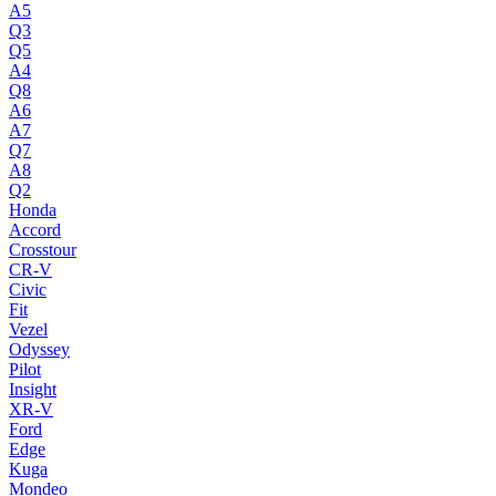
A5
Q3
Q5
A4
Q8
A6
A7
Q7
A8
Q2
Honda
Accord
Crosstour
CR-V
Civic
Fit
Vezel
Odyssey
Pilot
Insight
XR-V
Ford
Edge
Kuga
Mondeo