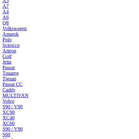
A5
A7
A4
A6
Q8
Volkswagen
Amarok
Polo
Scirocco
Arteon
Golf
Jetta
Passat
Touareg
Tiguan
Passat CC
Caddy
MULTIVAN
Volvo
S90 / V90
XC90
XC40
XC60
S90 / V90
S60