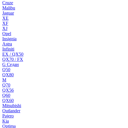
Cruze
Malibu
Jaguar
XE
XF
XJ
Opel
Insignia
Astra
Infiniti
EX / QX50
QX70 / FX
G Cедан
Q50
QX80
M
Q70
QX56
Q60
QX60
Mitsubishi
Outlander
Pajero
Kia
Optima