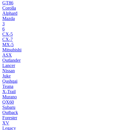
GT86
Corolla
Alphard
Mazda
3
6
CX-5
CX-7
MX-5
Mitsubishi
ASX
Outlander
Lancer
Nissan
Juke
Qashqai
Teana
X-Trail
Murano
QX60
Subaru
Outback
Forester
XV
Legacy