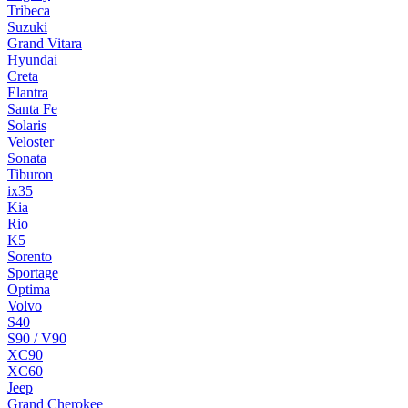
Tribeca
Suzuki
Grand Vitara
Hyundai
Creta
Elantra
Santa Fe
Solaris
Veloster
Sonata
Tiburon
ix35
Kia
Rio
K5
Sorento
Sportage
Optima
Volvo
S40
S90 / V90
XC90
XC60
Jeep
Grand Cherokee