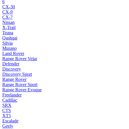
6
CX-30
CX-9
CX-7
Nissan
X-Trail
Teana
Qashqai
Silvia
Murano
Land Rover
Range Rover Velar
Defender
Discovery
Discovery Sport
Range Rover
Range Rover Sport
Range Rover Evoque
Freelander
Cadillac
SRX
CTS
XT5
Escalade
Geely