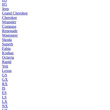
H5
Jeep
Grand Cherokee
Cherokee
Wrangler
Compass
Renegade
Wagoneer
Skoda
Superb
Fabia
Kodiaq
Octavia
Rapid
Yeti
Lexus
GS
GX
RX
IS
ES
LS
LX
NX