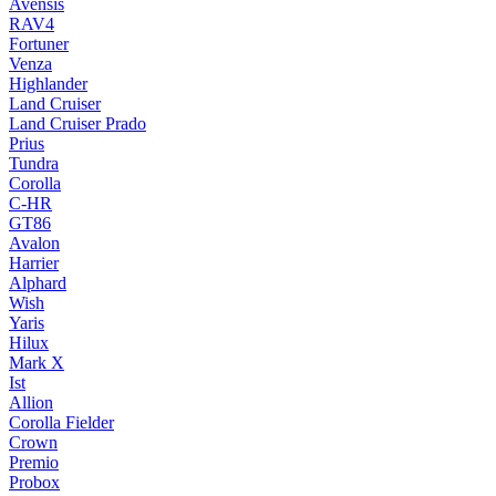
Avensis
RAV4
Fortuner
Venza
Highlander
Land Cruiser
Land Cruiser Prado
Prius
Tundra
Corolla
C-HR
GT86
Avalon
Harrier
Alphard
Wish
Yaris
Hilux
Mark X
Ist
Allion
Corolla Fielder
Crown
Premio
Probox