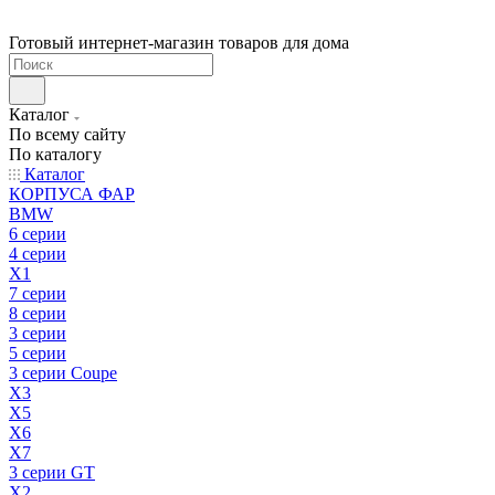
Готовый интернет-магазин товаров для дома
Каталог
По всему сайту
По каталогу
Каталог
КОРПУСА ФАР
BMW
6 серии
4 серии
X1
7 серии
8 серии
3 серии
5 серии
3 серии Coupe
X3
X5
X6
X7
3 серии GT
X2