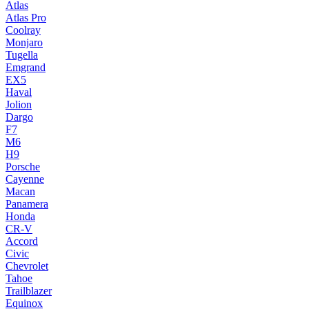
Atlas
Atlas Pro
Coolray
Monjaro
Tugella
Emgrand
EX5
Haval
Jolion
Dargo
F7
M6
H9
Porsche
Cayenne
Macan
Panamera
Honda
CR-V
Accord
Civic
Chevrolet
Tahoe
Trailblazer
Equinox