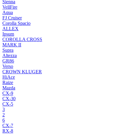
Sienna
VellFire
Aqua
FJ Cruiser
Corolla Spacio
ALLEX
Ipsum
COROLLA CROSS
MARK II
Supra
Altezza
GR86
Verso
CROWN KLUGER
HiAce
Raize
Mazda
CX-9
CX-30
CX-5
3
2
6
CX-7
RX-8