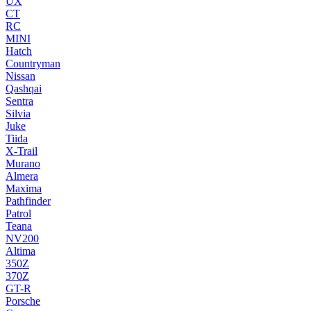
UX
CT
RC
MINI
Hatch
Countryman
Nissan
Qashqai
Sentra
Silvia
Juke
Tiida
X-Trail
Murano
Almera
Maxima
Pathfinder
Patrol
Teana
NV200
Altima
350Z
370Z
GT-R
Porsche