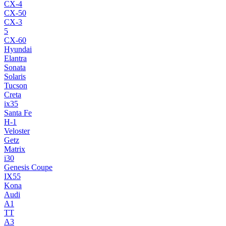
CX-4
CX-50
CX-3
5
CX-60
Hyundai
Elantra
Sonata
Solaris
Tucson
Creta
ix35
Santa Fe
H-1
Veloster
Getz
Matrix
i30
Genesis Coupe
IX55
Kona
Audi
A1
TT
A3