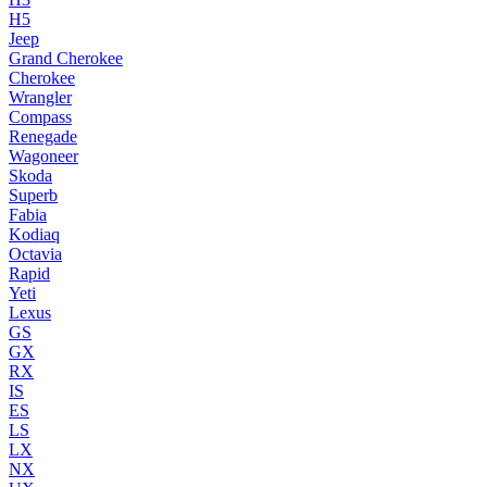
H5
Jeep
Grand Cherokee
Cherokee
Wrangler
Compass
Renegade
Wagoneer
Skoda
Superb
Fabia
Kodiaq
Octavia
Rapid
Yeti
Lexus
GS
GX
RX
IS
ES
LS
LX
NX