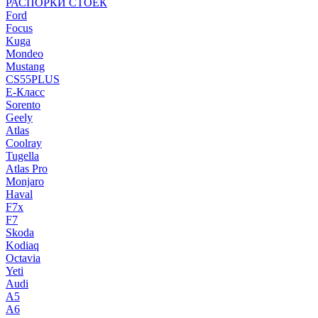
РАСПОРКИ СТОЕК
Ford
Focus
Kuga
Mondeo
Mustang
CS55PLUS
E-Класс
Sorento
Geely
Atlas
Coolray
Tugella
Atlas Pro
Monjaro
Haval
F7x
F7
Skoda
Kodiaq
Octavia
Yeti
Audi
A5
A6