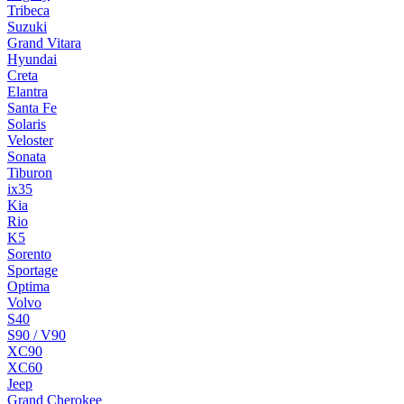
Tribeca
Suzuki
Grand Vitara
Hyundai
Creta
Elantra
Santa Fe
Solaris
Veloster
Sonata
Tiburon
ix35
Kia
Rio
K5
Sorento
Sportage
Optima
Volvo
S40
S90 / V90
XC90
XC60
Jeep
Grand Cherokee