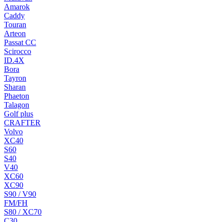
Amarok
Caddy
Touran
Arteon
Passat CC
Scirocco
ID.4X
Bora
Tayron
Sharan
Phaeton
Talagon
Golf plus
CRAFTER
Volvo
XC40
S60
S40
V40
XC60
XC90
S90 / V90
FM/FH
S80 / XC70
C30