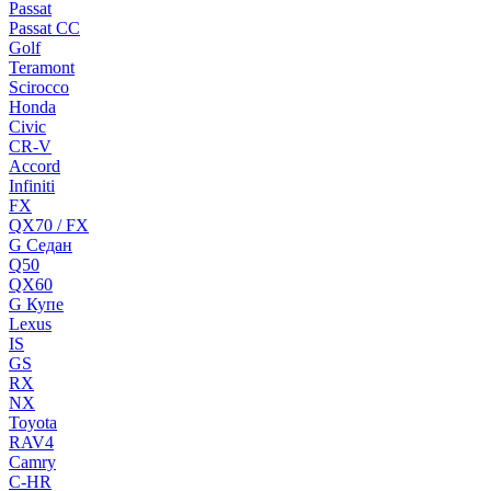
Passat
Passat CC
Golf
Teramont
Scirocco
Honda
Civic
CR-V
Accord
Infiniti
FX
QX70 / FX
G Cедан
Q50
QX60
G Купе
Lexus
IS
GS
RX
NX
Toyota
RAV4
Camry
C-HR