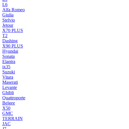
L6
Alfa Romeo
Giulia
Stelvio
Jetour
X70 PLUS
T2
Dashing
X90 PLUS
Hyundai
Sonata
Elantra
ix35
Suzuki
Vitara
Maserati
Levante
Ghibli
Quattroporte
Belgee
X50
GMC
TERRAIN
JAC
J7