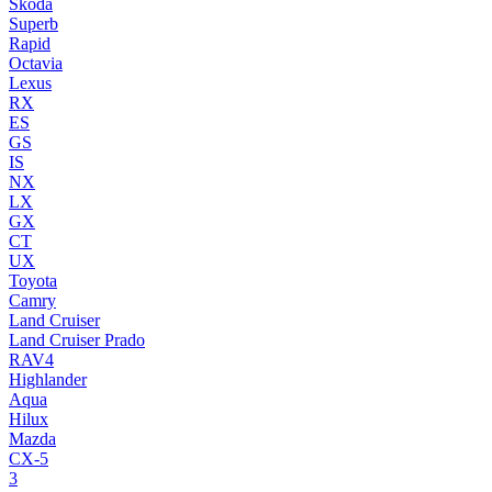
Skoda
Superb
Rapid
Octavia
Lexus
RX
ES
GS
IS
NX
LX
GX
CT
UX
Toyota
Camry
Land Cruiser
Land Cruiser Prado
RAV4
Highlander
Aqua
Hilux
Mazda
CX-5
3