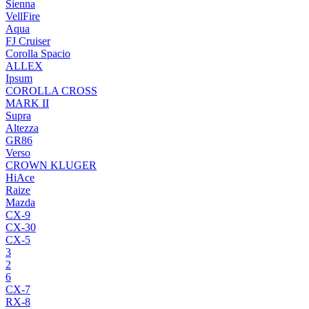
Sienna
VellFire
Aqua
FJ Cruiser
Corolla Spacio
ALLEX
Ipsum
COROLLA CROSS
MARK II
Supra
Altezza
GR86
Verso
CROWN KLUGER
HiAce
Raize
Mazda
CX-9
CX-30
CX-5
3
2
6
CX-7
RX-8