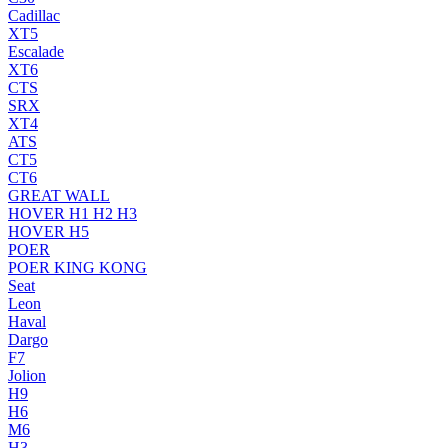
Cadillac
XT5
Escalade
XT6
CTS
SRX
XT4
ATS
CT5
CT6
GREAT WALL
HOVER H1 H2 H3
HOVER H5
POER
POER KING KONG
Seat
Leon
Haval
Dargo
F7
Jolion
H9
H6
M6
H3