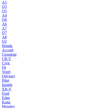
A5
Q3
Q5
A4
Q8
A6
A7
Q7
A8
Q2
Honda
Accord
Crosstour
CR-V
Civic
Fit
Vezel
Odyssey
Pilot
Insight
XR-V
Ford
Edge
Kuga
Mondeo