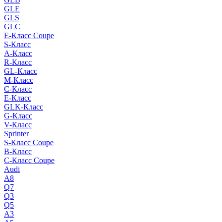
GLE
GLS
GLC
E-Класс Coupe
S-Класс
A-Класс
R-Класс
GL-Класс
M-Класс
C-Класс
E-Класс
GLK-Класс
G-Класс
V-Класс
Sprinter
S-Класс Сoupe
B-Класс
C-Класс Coupe
Audi
A8
Q7
Q3
Q5
A3