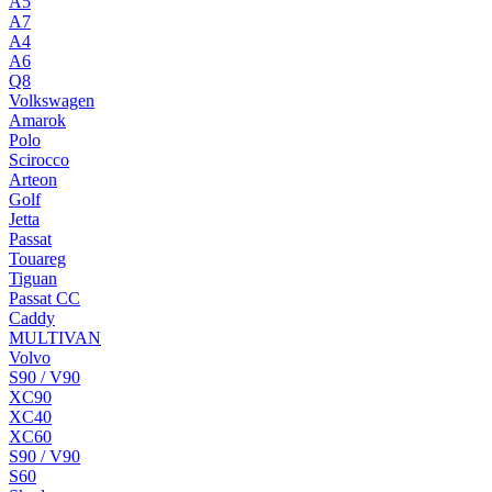
A5
A7
A4
A6
Q8
Volkswagen
Amarok
Polo
Scirocco
Arteon
Golf
Jetta
Passat
Touareg
Tiguan
Passat CC
Caddy
MULTIVAN
Volvo
S90 / V90
XC90
XC40
XC60
S90 / V90
S60