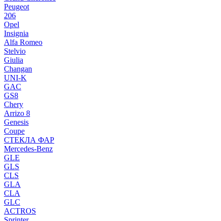
Peugeot
206
Opel
Insignia
Alfa Romeo
Stelvio
Giulia
Changan
UNI-K
GAC
GS8
Chery
Arrizo 8
Genesis
Coupe
СТЕКЛА ФАР
Mercedes-Benz
GLE
GLS
CLS
GLA
CLA
GLC
ACTROS
Sprinter