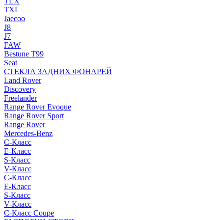
TLX
TXL
Jaecoo
J8
J7
FAW
Bestune T99
Seat
СТЕКЛА ЗАДНИХ ФОНАРЕЙ
Land Rover
Discovery
Freelander
Range Rover Evoque
Range Rover Sport
Range Rover
Mercedes-Benz
C-Класс
E-Класс
S-Класс
V-Класс
C-Класс
E-Класс
S-Класс
V-Класс
C-Класс Coupe