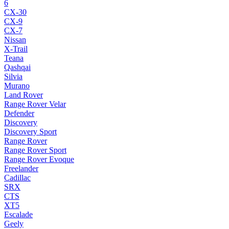
6
CX-30
CX-9
CX-7
Nissan
X-Trail
Teana
Qashqai
Silvia
Murano
Land Rover
Range Rover Velar
Defender
Discovery
Discovery Sport
Range Rover
Range Rover Sport
Range Rover Evoque
Freelander
Cadillac
SRX
CTS
XT5
Escalade
Geely