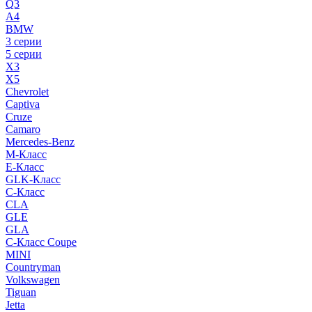
Q3
A4
BMW
3 серии
5 серии
X3
X5
Chevrolet
Captiva
Cruze
Camaro
Mercedes-Benz
M-Класс
E-Класс
GLK-Класс
C-Класс
CLA
GLE
GLA
C-Класс Coupe
MINI
Countryman
Volkswagen
Tiguan
Jetta