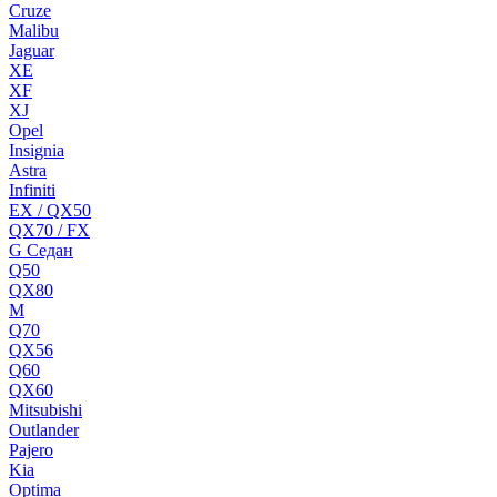
Cruze
Malibu
Jaguar
XE
XF
XJ
Opel
Insignia
Astra
Infiniti
EX / QX50
QX70 / FX
G Cедан
Q50
QX80
M
Q70
QX56
Q60
QX60
Mitsubishi
Outlander
Pajero
Kia
Optima