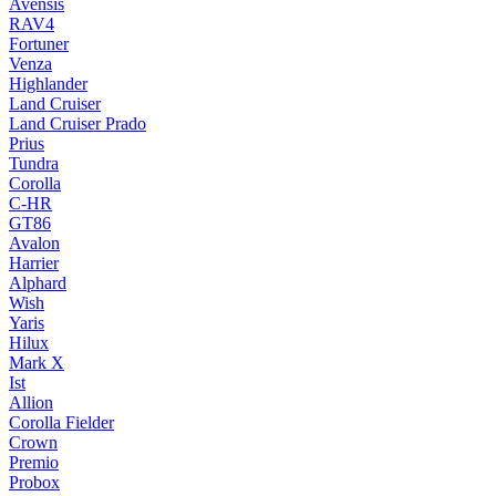
Avensis
RAV4
Fortuner
Venza
Highlander
Land Cruiser
Land Cruiser Prado
Prius
Tundra
Corolla
C-HR
GT86
Avalon
Harrier
Alphard
Wish
Yaris
Hilux
Mark X
Ist
Allion
Corolla Fielder
Crown
Premio
Probox