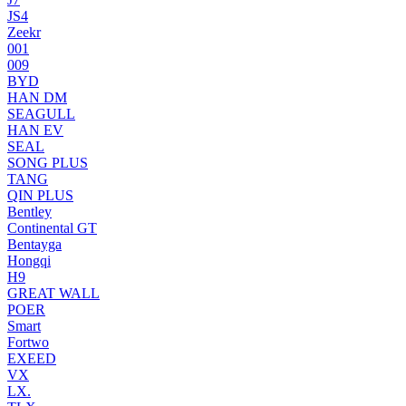
JS4
Zeekr
001
009
BYD
HAN DM
SEAGULL
HAN EV
SEAL
SONG PLUS
TANG
QIN PLUS
Bentley
Continental GT
Bentayga
Hongqi
H9
GREAT WALL
POER
Smart
Fortwo
EXEED
VX
LX.