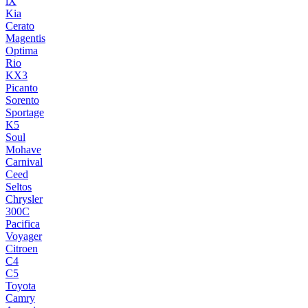
iX
Kia
Cerato
Magentis
Optima
Rio
KX3
Picanto
Sorento
Sportage
K5
Soul
Mohave
Carnival
Ceed
Seltos
Chrysler
300C
Pacifica
Voyager
Citroen
C4
C5
Toyota
Camry