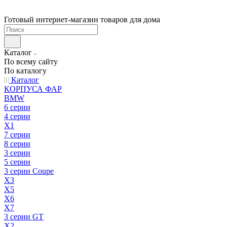
Готовый интернет-магазин товаров для дома
Каталог
По всему сайту
По каталогу
Каталог
КОРПУСА ФАР
BMW
6 серии
4 серии
X1
7 серии
8 серии
3 серии
5 серии
3 серии Coupe
X3
X5
X6
X7
3 серии GT
X2