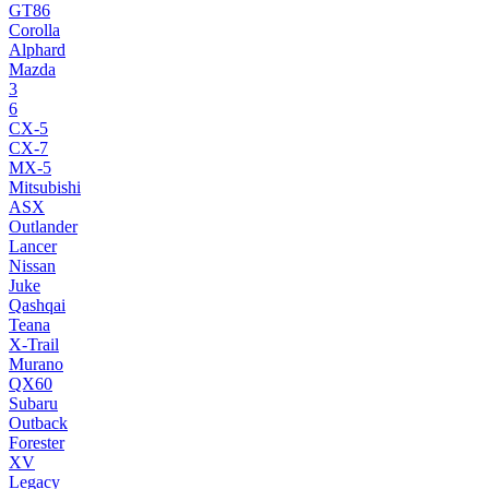
GT86
Corolla
Alphard
Mazda
3
6
CX-5
CX-7
MX-5
Mitsubishi
ASX
Outlander
Lancer
Nissan
Juke
Qashqai
Teana
X-Trail
Murano
QX60
Subaru
Outback
Forester
XV
Legacy