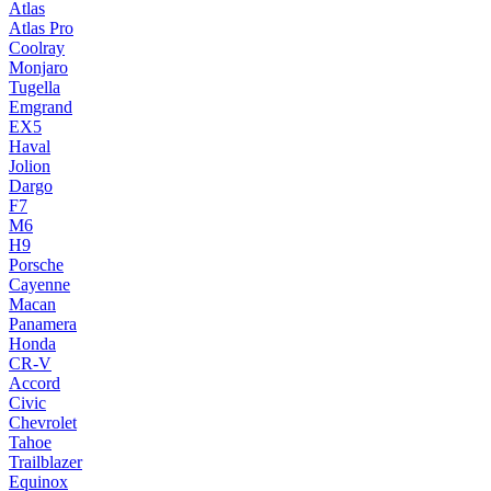
Atlas
Atlas Pro
Coolray
Monjaro
Tugella
Emgrand
EX5
Haval
Jolion
Dargo
F7
M6
H9
Porsche
Cayenne
Macan
Panamera
Honda
CR-V
Accord
Civic
Chevrolet
Tahoe
Trailblazer
Equinox