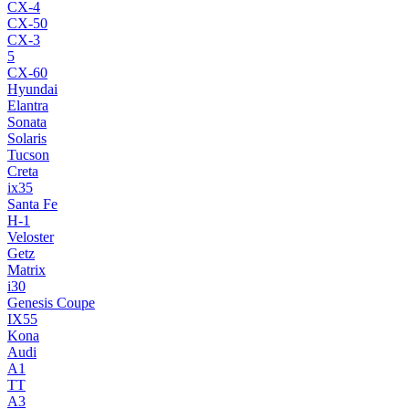
CX-4
CX-50
CX-3
5
CX-60
Hyundai
Elantra
Sonata
Solaris
Tucson
Creta
ix35
Santa Fe
H-1
Veloster
Getz
Matrix
i30
Genesis Coupe
IX55
Kona
Audi
A1
TT
A3