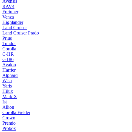
Avensis
RAV4
Fortuner
Venza
Highlander
Land Cruiser
Land Cruiser Prado
Prius
Tundra
Corolla
C-HR
GT86
Avalon
Harrier
Alphard
Wish
Yaris
Hilux
Mark X
Ist
Allion
Corolla Fielder
Crown
Premio
Probox