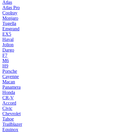
Atlas
Atlas Pro
Coolray
Monjaro
Tugella
Emgrand
EX5
Haval
Jolion
Dargo
F7
M6
H9
Porsche
Cayenne
Macan
Panamera
Honda
CR-V
Accord
Civic
Chevrolet
Tahoe
Trailblazer
Equinox