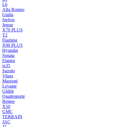
L6
Alfa Romeo
Giulia
Stelvio
Jetour
X70 PLUS
T2
Dashing
X90 PLUS
Hyundai
Sonata
Elantra
ix35
Suzuki
Vitara
Maserati
Levante
Ghibli
Quattroporte
Belgee
X50
GMC
TERRAIN
JAC
J7