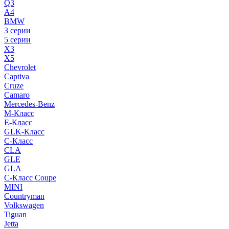
Q3
A4
BMW
3 серии
5 серии
X3
X5
Chevrolet
Captiva
Cruze
Camaro
Mercedes-Benz
M-Класс
E-Класс
GLK-Класс
C-Класс
CLA
GLE
GLA
C-Класс Coupe
MINI
Countryman
Volkswagen
Tiguan
Jetta