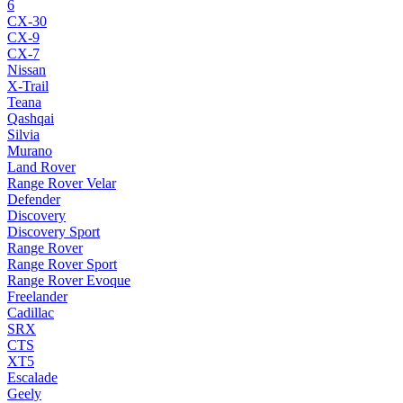
6
CX-30
CX-9
CX-7
Nissan
X-Trail
Teana
Qashqai
Silvia
Murano
Land Rover
Range Rover Velar
Defender
Discovery
Discovery Sport
Range Rover
Range Rover Sport
Range Rover Evoque
Freelander
Cadillac
SRX
CTS
XT5
Escalade
Geely