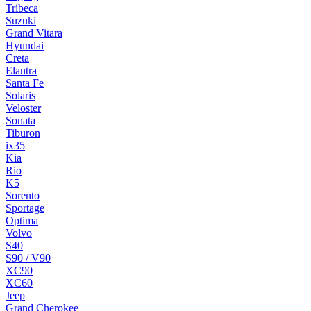
Tribeca
Suzuki
Grand Vitara
Hyundai
Creta
Elantra
Santa Fe
Solaris
Veloster
Sonata
Tiburon
ix35
Kia
Rio
K5
Sorento
Sportage
Optima
Volvo
S40
S90 / V90
XC90
XC60
Jeep
Grand Cherokee