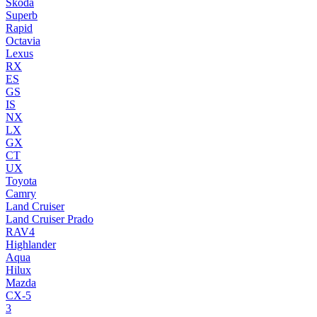
Skoda
Superb
Rapid
Octavia
Lexus
RX
ES
GS
IS
NX
LX
GX
CT
UX
Toyota
Camry
Land Cruiser
Land Cruiser Prado
RAV4
Highlander
Aqua
Hilux
Mazda
CX-5
3