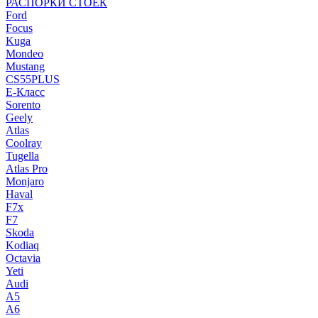
РАСПОРКИ СТОЕК
Ford
Focus
Kuga
Mondeo
Mustang
CS55PLUS
E-Класс
Sorento
Geely
Atlas
Coolray
Tugella
Atlas Pro
Monjaro
Haval
F7x
F7
Skoda
Kodiaq
Octavia
Yeti
Audi
A5
A6