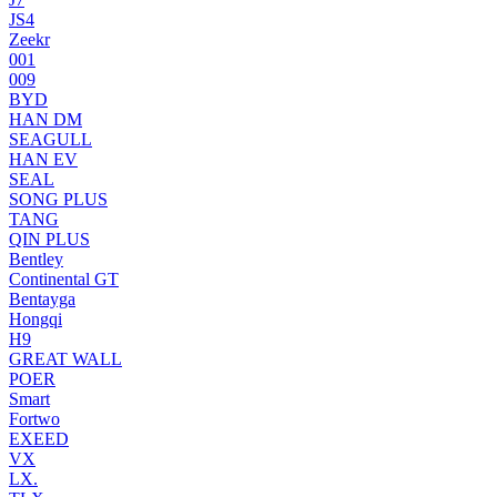
JS4
Zeekr
001
009
BYD
HAN DM
SEAGULL
HAN EV
SEAL
SONG PLUS
TANG
QIN PLUS
Bentley
Continental GT
Bentayga
Hongqi
H9
GREAT WALL
POER
Smart
Fortwo
EXEED
VX
LX.