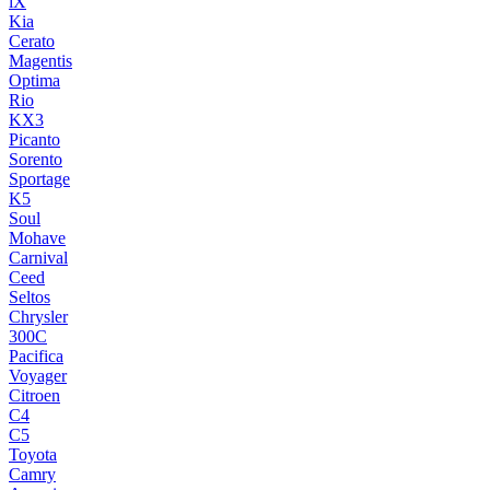
iX
Kia
Cerato
Magentis
Optima
Rio
KX3
Picanto
Sorento
Sportage
K5
Soul
Mohave
Carnival
Ceed
Seltos
Chrysler
300C
Pacifica
Voyager
Citroen
C4
C5
Toyota
Camry