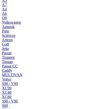
A5
A7
A4
A6
Q8
Volkswagen
Amarok
Polo
Scirocco
Arteon
Golf
Jetta
Passat
Touareg
Tiguan
Passat CC
Caddy
MULTIVAN
Volvo
S90 / V90
XC90
XC40
XC60
S90 / V90
S60