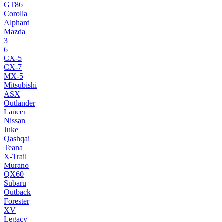
GT86
Corolla
Alphard
Mazda
3
6
CX-5
CX-7
MX-5
Mitsubishi
ASX
Outlander
Lancer
Nissan
Juke
Qashqai
Teana
X-Trail
Murano
QX60
Subaru
Outback
Forester
XV
Legacy