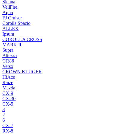
Sienna
VellFire
Aqua
FJ Cruiser
Corolla Spacio
ALLEX
Ipsum
COROLLA CROSS
MARK II
Supra
Altezza
GR86
Verso
CROWN KLUGER
HiAce
Raize
Mazda
CX-9
CX-30
CX-5
3
2
6
CX-7
RX-8