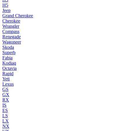
H5
Jeep
Grand Cherokee
Cherokee
Wrangler
Compass
Renegade
Wagoneer
Skoda
Superb
Fabia
Kodiaq
Octavia
Rapid
Yeti
Lexus
GS
GX
RX
IS
ES
LS
LX
NX