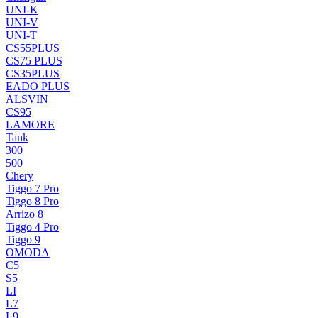
UNI-K
UNI-V
UNI-T
CS55PLUS
CS75 PLUS
CS35PLUS
EADO PLUS
ALSVIN
CS95
LAMORE
Tank
300
500
Chery
Tiggo 7 Pro
Tiggo 8 Pro
Arrizo 8
Tiggo 4 Pro
Tiggo 9
OMODA
C5
S5
LI
L7
L9