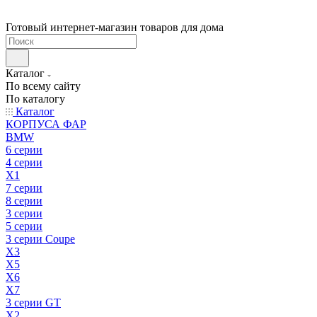
Готовый интернет-магазин товаров для дома
Каталог
По всему сайту
По каталогу
Каталог
КОРПУСА ФАР
BMW
6 серии
4 серии
X1
7 серии
8 серии
3 серии
5 серии
3 серии Coupe
X3
X5
X6
X7
3 серии GT
X2