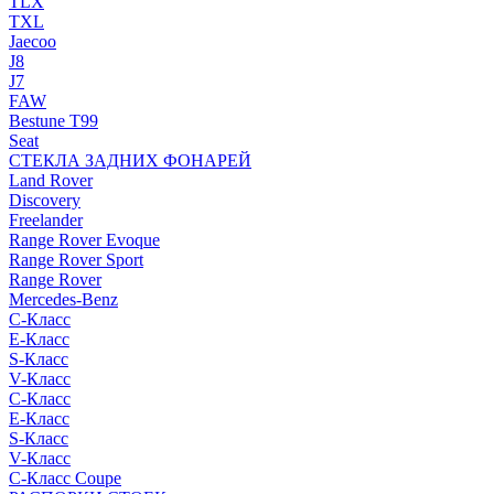
TLX
TXL
Jaecoo
J8
J7
FAW
Bestune T99
Seat
СТЕКЛА ЗАДНИХ ФОНАРЕЙ
Land Rover
Discovery
Freelander
Range Rover Evoque
Range Rover Sport
Range Rover
Mercedes-Benz
C-Класс
E-Класс
S-Класс
V-Класс
C-Класс
E-Класс
S-Класс
V-Класс
C-Класс Coupe