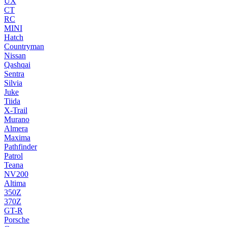
UX
CT
RC
MINI
Hatch
Countryman
Nissan
Qashqai
Sentra
Silvia
Juke
Tiida
X-Trail
Murano
Almera
Maxima
Pathfinder
Patrol
Teana
NV200
Altima
350Z
370Z
GT-R
Porsche