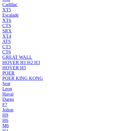
Cadillac
XT5
Escalade
XT6
CTS
SRX
XT4
ATS
CT5
CT6
GREAT WALL
HOVER H1 H2 H3
HOVER H5
POER
POER KING KONG
Seat
Leon
Haval
Dargo
F7
Jolion
H9
H6
M6
H3