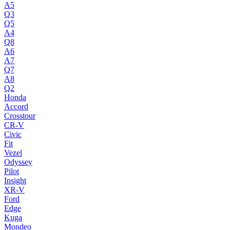
A5
Q3
Q5
A4
Q8
A6
A7
Q7
A8
Q2
Honda
Accord
Crosstour
CR-V
Civic
Fit
Vezel
Odyssey
Pilot
Insight
XR-V
Ford
Edge
Kuga
Mondeo