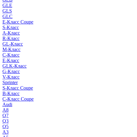
GLE
GLS
GLC
E-Класс Coupe
S-Класс
A-Класс
R-Класс
GL-Класс
M-Класс
C-Класс
E-Класс
GLK-Класс
G-Класс
V-Класс
Sprinter
S-Класс Сoupe
B-Класс
C-Класс Coupe
Audi
A8
Q7
Q3
Q5
A3