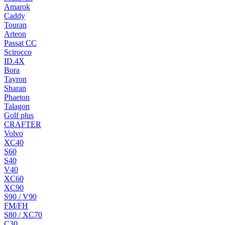
Amarok
Caddy
Touran
Arteon
Passat CC
Scirocco
ID.4X
Bora
Tayron
Sharan
Phaeton
Talagon
Golf plus
CRAFTER
Volvo
XC40
S60
S40
V40
XC60
XC90
S90 / V90
FM/FH
S80 / XC70
C30