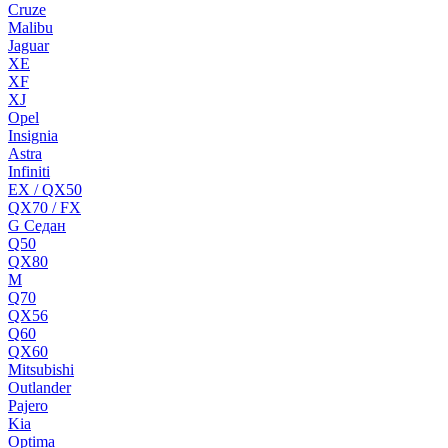
Cruze
Malibu
Jaguar
XE
XF
XJ
Opel
Insignia
Astra
Infiniti
EX / QX50
QX70 / FX
G Cедан
Q50
QX80
M
Q70
QX56
Q60
QX60
Mitsubishi
Outlander
Pajero
Kia
Optima