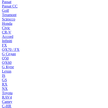
Passat
Passat CC
Golf
Teramont
Scirocco
Honda
Civic
CR-V
Accord
Infiniti
FX
QX70 / FX
G Cедан
Q50
QX60
G Купе
Lexus
IS
GS
RX
NX
Toyota
RAV4
Camry
C-HR