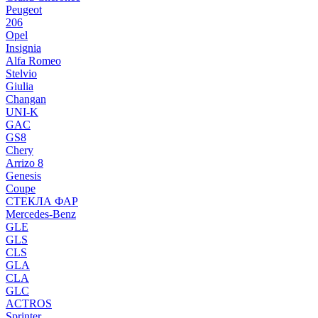
Peugeot
206
Opel
Insignia
Alfa Romeo
Stelvio
Giulia
Changan
UNI-K
GAC
GS8
Chery
Arrizo 8
Genesis
Coupe
СТЕКЛА ФАР
Mercedes-Benz
GLE
GLS
CLS
GLA
CLA
GLC
ACTROS
Sprinter