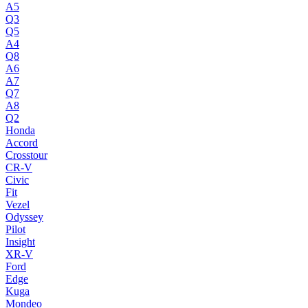
A5
Q3
Q5
A4
Q8
A6
A7
Q7
A8
Q2
Honda
Accord
Crosstour
CR-V
Civic
Fit
Vezel
Odyssey
Pilot
Insight
XR-V
Ford
Edge
Kuga
Mondeo