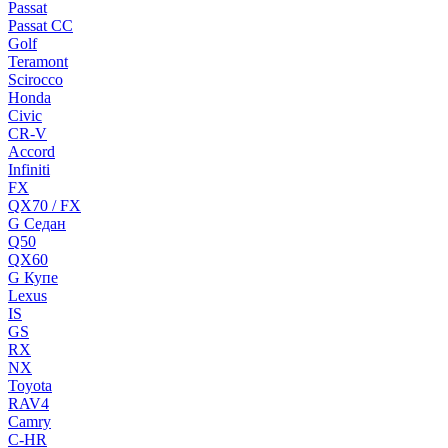
Passat
Passat CC
Golf
Teramont
Scirocco
Honda
Civic
CR-V
Accord
Infiniti
FX
QX70 / FX
G Cедан
Q50
QX60
G Купе
Lexus
IS
GS
RX
NX
Toyota
RAV4
Camry
C-HR