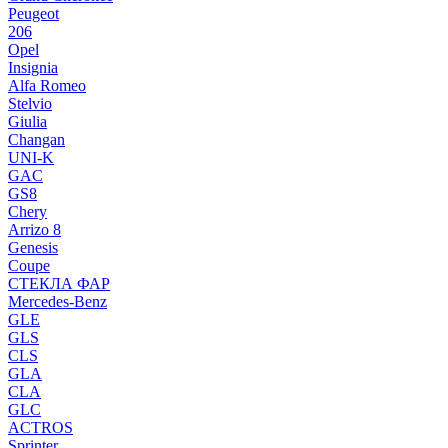
Peugeot
206
Opel
Insignia
Alfa Romeo
Stelvio
Giulia
Changan
UNI-K
GAC
GS8
Chery
Arrizo 8
Genesis
Coupe
СТЕКЛА ФАР
Mercedes-Benz
GLE
GLS
CLS
GLA
CLA
GLC
ACTROS
Sprinter