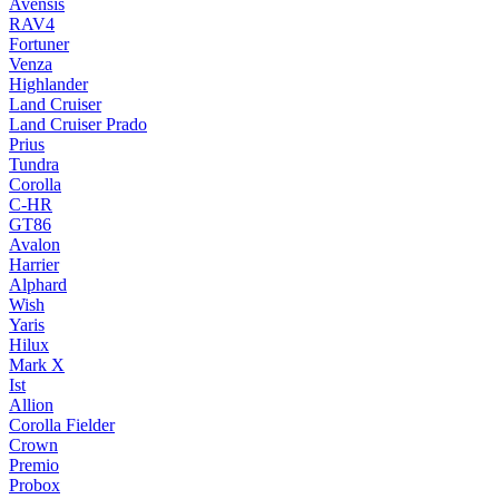
Avensis
RAV4
Fortuner
Venza
Highlander
Land Cruiser
Land Cruiser Prado
Prius
Tundra
Corolla
C-HR
GT86
Avalon
Harrier
Alphard
Wish
Yaris
Hilux
Mark X
Ist
Allion
Corolla Fielder
Crown
Premio
Probox