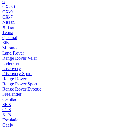
6
CX-30
CX-9
CX-7
Nissan
X-Trail
Teana
Qashqai
Silvia
Murano
Land Rover
Range Rover Velar
Defender
Discovery
Discovery Sport
Range Rover
Range Rover Sport
Range Rover Evoque
Freelander
Cadillac
SRX
CTS
XT5
Escalade
Geely