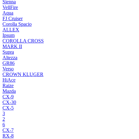
Sienna
VellFire
Aqua
FJ Cruiser
Corolla Spacio
ALLEX
Ipsum
COROLLA CROSS
MARK II
Supra
Altezza
GR86
Verso
CROWN KLUGER
HiAce
Raize
Mazda
CX-9
CX-30
CX-5
3
2
6
CX-7
RX-8