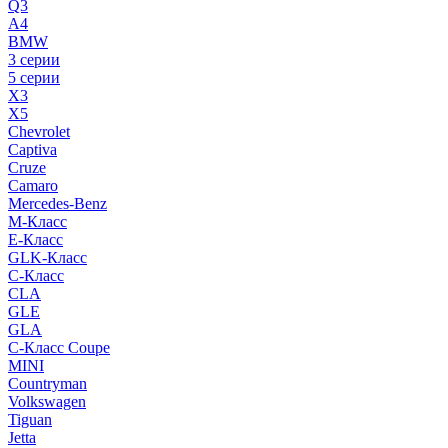
Q3
A4
BMW
3 серии
5 серии
X3
X5
Chevrolet
Captiva
Cruze
Camaro
Mercedes-Benz
M-Класс
E-Класс
GLK-Класс
C-Класс
CLA
GLE
GLA
C-Класс Coupe
MINI
Countryman
Volkswagen
Tiguan
Jetta