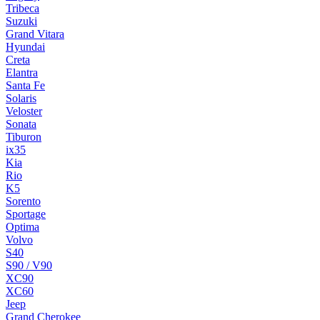
Tribeca
Suzuki
Grand Vitara
Hyundai
Creta
Elantra
Santa Fe
Solaris
Veloster
Sonata
Tiburon
ix35
Kia
Rio
K5
Sorento
Sportage
Optima
Volvo
S40
S90 / V90
XC90
XC60
Jeep
Grand Cherokee