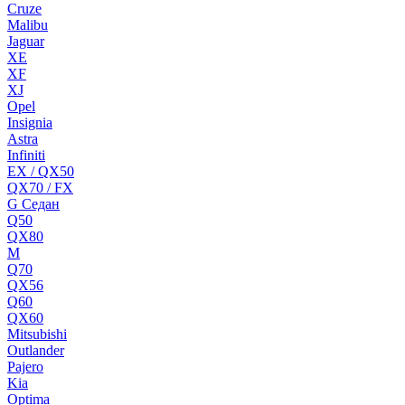
Cruze
Malibu
Jaguar
XE
XF
XJ
Opel
Insignia
Astra
Infiniti
EX / QX50
QX70 / FX
G Cедан
Q50
QX80
M
Q70
QX56
Q60
QX60
Mitsubishi
Outlander
Pajero
Kia
Optima