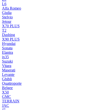
L6
Alfa Romeo
Giulia
Stelvio
Jetour
X70 PLUS
T2
Dashing
X90 PLUS
Hyundai
Sonata
Elantra
ix35
Suzuki
Vitara
Maserati
Levante
Ghibli
Quattroporte
Belgee
X50
GMC
TERRAIN
JAC
J7