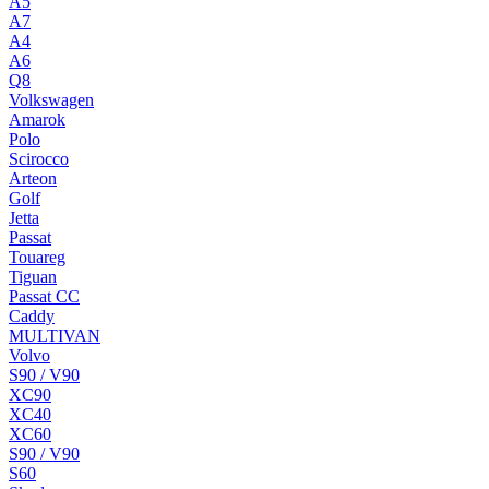
A5
A7
A4
A6
Q8
Volkswagen
Amarok
Polo
Scirocco
Arteon
Golf
Jetta
Passat
Touareg
Tiguan
Passat CC
Caddy
MULTIVAN
Volvo
S90 / V90
XC90
XC40
XC60
S90 / V90
S60