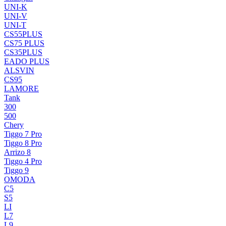
UNI-K
UNI-V
UNI-T
CS55PLUS
CS75 PLUS
CS35PLUS
EADO PLUS
ALSVIN
CS95
LAMORE
Tank
300
500
Chery
Tiggo 7 Pro
Tiggo 8 Pro
Arrizo 8
Tiggo 4 Pro
Tiggo 9
OMODA
C5
S5
LI
L7
L9