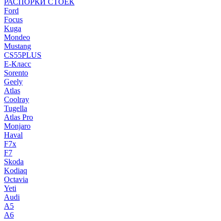
РАСПОРКИ СТОЕК
Ford
Focus
Kuga
Mondeo
Mustang
CS55PLUS
E-Класс
Sorento
Geely
Atlas
Coolray
Tugella
Atlas Pro
Monjaro
Haval
F7x
F7
Skoda
Kodiaq
Octavia
Yeti
Audi
A5
A6