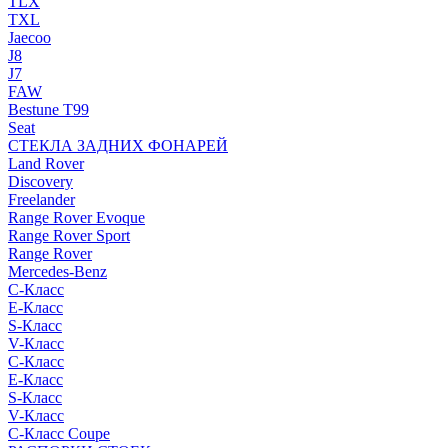
TLX
TXL
Jaecoo
J8
J7
FAW
Bestune T99
Seat
СТЕКЛА ЗАДНИХ ФОНАРЕЙ
Land Rover
Discovery
Freelander
Range Rover Evoque
Range Rover Sport
Range Rover
Mercedes-Benz
C-Класс
E-Класс
S-Класс
V-Класс
C-Класс
E-Класс
S-Класс
V-Класс
C-Класс Coupe