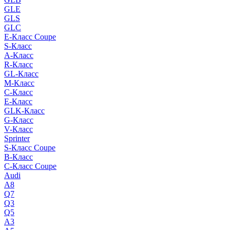
GLE
GLS
GLC
E-Класс Coupe
S-Класс
A-Класс
R-Класс
GL-Класс
M-Класс
C-Класс
E-Класс
GLK-Класс
G-Класс
V-Класс
Sprinter
S-Класс Сoupe
B-Класс
C-Класс Coupe
Audi
A8
Q7
Q3
Q5
A3