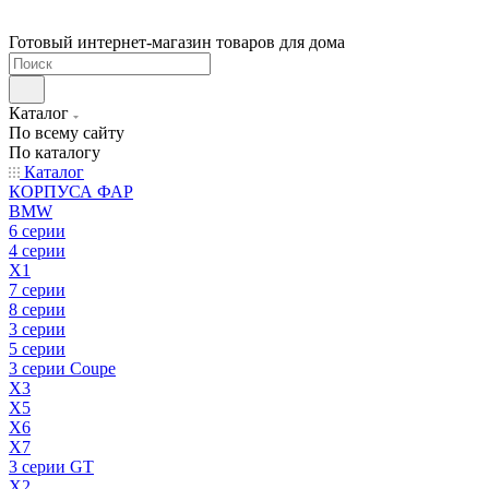
Готовый интернет-магазин товаров для дома
Каталог
По всему сайту
По каталогу
Каталог
КОРПУСА ФАР
BMW
6 серии
4 серии
X1
7 серии
8 серии
3 серии
5 серии
3 серии Coupe
X3
X5
X6
X7
3 серии GT
X2