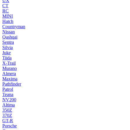
UX
CT
RC
MINI
Hatch
Countryman
Nissan
Qashqai
Sentra
Silvia
Juke
Tiida
X-Trail
Murano
Almera
Maxima
Pathfinder
Patrol
Teana
NV200
Altima
350Z
370Z
GT-R
Porsche