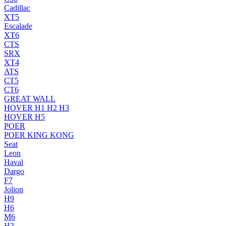
Cadillac
XT5
Escalade
XT6
CTS
SRX
XT4
ATS
CT5
CT6
GREAT WALL
HOVER H1 H2 H3
HOVER H5
POER
POER KING KONG
Seat
Leon
Haval
Dargo
F7
Jolion
H9
H6
M6
H3