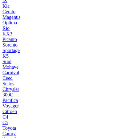
iX
Kia
Cerato
Magentis
Optima
Rio
KX3
Picanto
Sorento
Sportage
K5
Soul
Mohave
Carnival
Ceed
Seltos
Chrysler
300C
Pacifica
Voyager
Citroen
C4
C5
Toyota
Camry