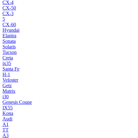
CX-4
CX-50
CX-3
5
CX-60
Hyundai
Elantra
Sonata
Solaris
Tucson
Creta
ix35
Santa Fe
H-1
Veloster
Getz
Matrix
i30
Genesis Coupe
IX55
Kona
Audi
A1
TT
A3