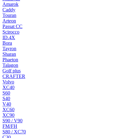
Amarok
Caddy
Touran
Arteon
Passat CC
Scirocco
ID.4X
Bora
Tayron
Sharan
Phaeton
Talagon
Golf plus
CRAFTER
Volvo
XC40
S60
S40
V40
XC60
XC90
S90 / V90
FM/FH
S80 / XC70
C30