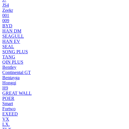
JS4
Zeekr
001
009
BYD
HAN DM
SEAGULL
HAN EV
SEAL
SONG PLUS
TANG
QIN PLUS
Bentley
Continental GT
Bentayga
Hongqi
H9
GREAT WALL
POER
Smart
Fortwo
EXEED
VX
LX.