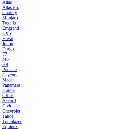
Atlas
Atlas Pro
Coolray
Monjaro
Tugella
Emgrand
EX5
Haval
Jolion
Dargo
F7
M6
H9
Porsche
Cayenne
Macan
Panamera
Honda
CR-V
Accord
Civic
Chevrolet
Tahoe
Trailblazer
Equinox