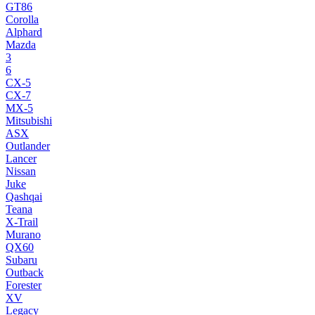
GT86
Corolla
Alphard
Mazda
3
6
CX-5
CX-7
MX-5
Mitsubishi
ASX
Outlander
Lancer
Nissan
Juke
Qashqai
Teana
X-Trail
Murano
QX60
Subaru
Outback
Forester
XV
Legacy