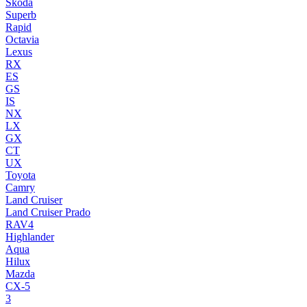
Skoda
Superb
Rapid
Octavia
Lexus
RX
ES
GS
IS
NX
LX
GX
CT
UX
Toyota
Camry
Land Cruiser
Land Cruiser Prado
RAV4
Highlander
Aqua
Hilux
Mazda
CX-5
3