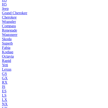
H5
Jeep
Grand Cherokee
Cherokee
Wrangler
Compass
Renegade
Wagoneer
Skoda
Superb
Fabia
Kodiaq
Octavia
Rapid
Yeti
Lexus
GS
GX
RX
IS
ES
LS
LX
NX