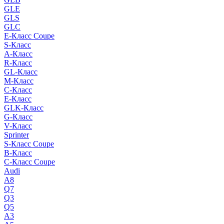
GLE
GLS
GLC
E-Класс Coupe
S-Класс
A-Класс
R-Класс
GL-Класс
M-Класс
C-Класс
E-Класс
GLK-Класс
G-Класс
V-Класс
Sprinter
S-Класс Сoupe
B-Класс
C-Класс Coupe
Audi
A8
Q7
Q3
Q5
A3