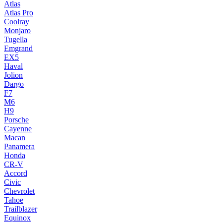
Atlas
Atlas Pro
Coolray
Monjaro
Tugella
Emgrand
EX5
Haval
Jolion
Dargo
F7
M6
H9
Porsche
Cayenne
Macan
Panamera
Honda
CR-V
Accord
Civic
Chevrolet
Tahoe
Trailblazer
Equinox