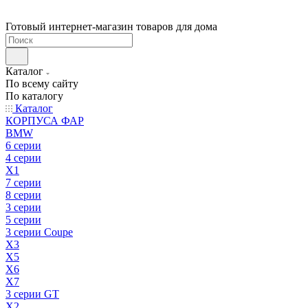
Готовый интернет-магазин товаров для дома
Каталог
По всему сайту
По каталогу
Каталог
КОРПУСА ФАР
BMW
6 серии
4 серии
X1
7 серии
8 серии
3 серии
5 серии
3 серии Coupe
X3
X5
X6
X7
3 серии GT
X2