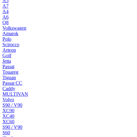
A5
A7
A4
A6
Q8
Volkswagen
Amarok
Polo
Scirocco
Arteon
Golf
Jetta
Passat
Touareg
Tiguan
Passat CC
Caddy
MULTIVAN
Volvo
S90 / V90
XC90
XC40
XC60
S90 / V90
S60