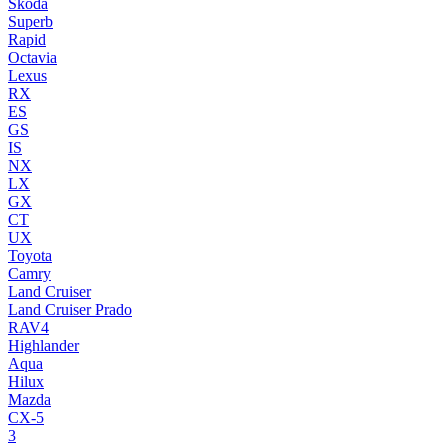
Skoda
Superb
Rapid
Octavia
Lexus
RX
ES
GS
IS
NX
LX
GX
CT
UX
Toyota
Camry
Land Cruiser
Land Cruiser Prado
RAV4
Highlander
Aqua
Hilux
Mazda
CX-5
3