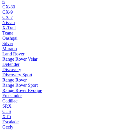
6
CX-30
CX-9
CX-7
Nissan
X-Trail
Teana
Qashqai
Silvia
Murano
Land Rover
Range Rover Velar
Defender
Discovery
Discovery Sport
Range Rover
Range Rover Sport
Range Rover Evoque
Freelander
Cadillac
SRX
CTS
XT5
Escalade
Geely