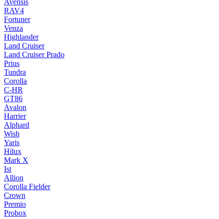
Avensis
RAV4
Fortuner
Venza
Highlander
Land Cruiser
Land Cruiser Prado
Prius
Tundra
Corolla
C-HR
GT86
Avalon
Harrier
Alphard
Wish
Yaris
Hilux
Mark X
Ist
Allion
Corolla Fielder
Crown
Premio
Probox