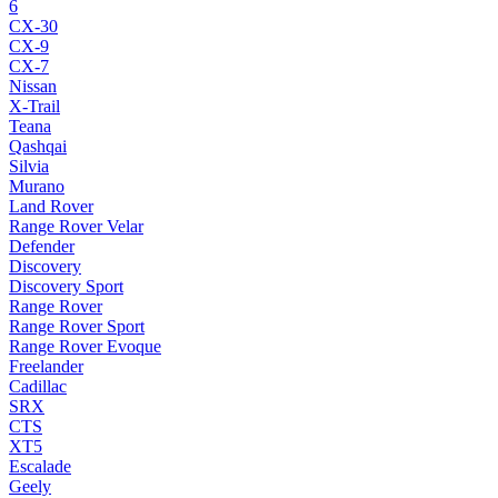
6
CX-30
CX-9
CX-7
Nissan
X-Trail
Teana
Qashqai
Silvia
Murano
Land Rover
Range Rover Velar
Defender
Discovery
Discovery Sport
Range Rover
Range Rover Sport
Range Rover Evoque
Freelander
Cadillac
SRX
CTS
XT5
Escalade
Geely