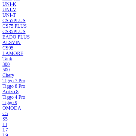
UNI-K
UNI-V
UNI-T
CS55PLUS
CS75 PLUS
CS35PLUS
EADO PLUS
ALSVIN
CS95
LAMORE
Tank
300
500
Chery
Tiggo 7 Pro
Tiggo 8 Pro
Arrizo 8
Tiggo 4 Pro
Tiggo 9
OMODA
C5
S5
LI
L7
L9