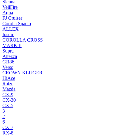
Sienna
VellFire
Aqua
FJ Cruiser
Corolla Spacio
ALLEX
Ipsum
COROLLA CROSS
MARK II
Supra
Altezza
GR86
Verso
CROWN KLUGER
HiAce
Raize
Mazda
CX-9
CX-30
CX-5
3
2
6
CX-7
RX-8