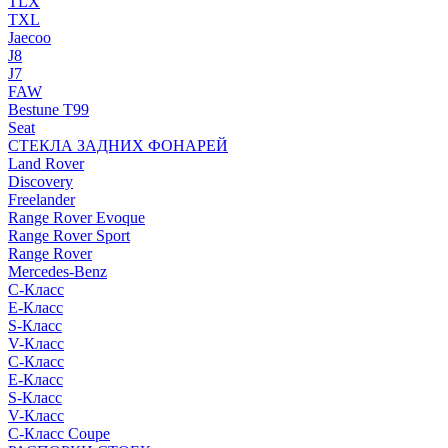
TLX
TXL
Jaecoo
J8
J7
FAW
Bestune T99
Seat
СТЕКЛА ЗАДНИХ ФОНАРЕЙ
Land Rover
Discovery
Freelander
Range Rover Evoque
Range Rover Sport
Range Rover
Mercedes-Benz
C-Класс
E-Класс
S-Класс
V-Класс
C-Класс
E-Класс
S-Класс
V-Класс
C-Класс Coupe