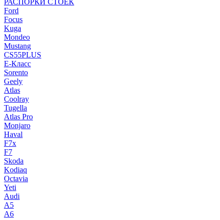
РАСПОРКИ СТОЕК
Ford
Focus
Kuga
Mondeo
Mustang
CS55PLUS
E-Класс
Sorento
Geely
Atlas
Coolray
Tugella
Atlas Pro
Monjaro
Haval
F7x
F7
Skoda
Kodiaq
Octavia
Yeti
Audi
A5
A6