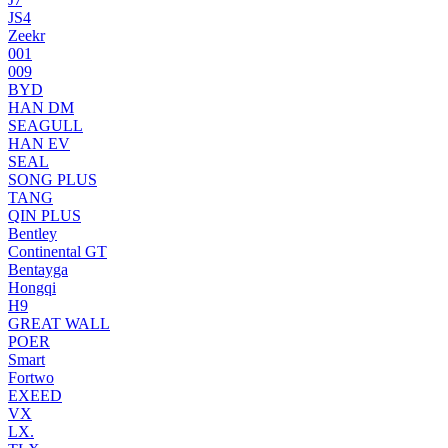
JS4
Zeekr
001
009
BYD
HAN DM
SEAGULL
HAN EV
SEAL
SONG PLUS
TANG
QIN PLUS
Bentley
Continental GT
Bentayga
Hongqi
H9
GREAT WALL
POER
Smart
Fortwo
EXEED
VX
LX.