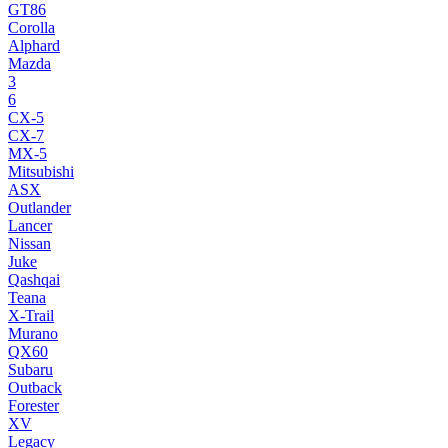
GT86
Corolla
Alphard
Mazda
3
6
CX-5
CX-7
MX-5
Mitsubishi
ASX
Outlander
Lancer
Nissan
Juke
Qashqai
Teana
X-Trail
Murano
QX60
Subaru
Outback
Forester
XV
Legacy