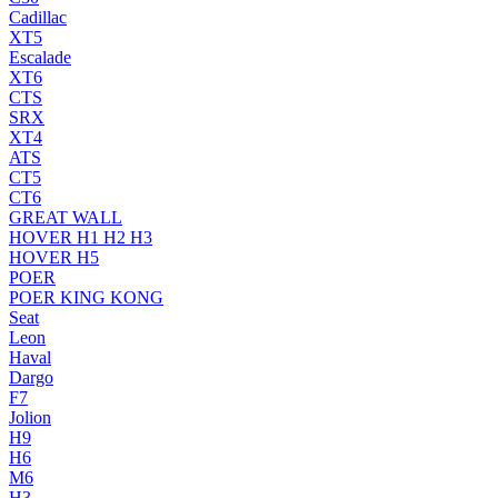
Cadillac
XT5
Escalade
XT6
CTS
SRX
XT4
ATS
CT5
CT6
GREAT WALL
HOVER H1 H2 H3
HOVER H5
POER
POER KING KONG
Seat
Leon
Haval
Dargo
F7
Jolion
H9
H6
M6
H3