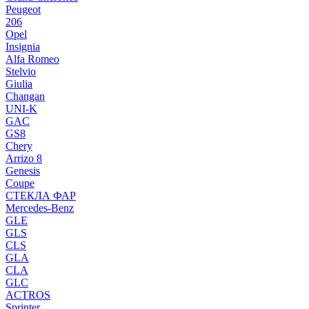
Peugeot
206
Opel
Insignia
Alfa Romeo
Stelvio
Giulia
Changan
UNI-K
GAC
GS8
Chery
Arrizo 8
Genesis
Coupe
СТЕКЛА ФАР
Mercedes-Benz
GLE
GLS
CLS
GLA
CLA
GLC
ACTROS
Sprinter