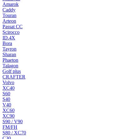
Amarok
Caddy
Touran
Arteon
Passat CC
Scirocco
ID.4X
Bora
Tayron
Sharan
Phaeton
Talagon
Golf plus
CRAFTER
Volvo
XC40
S60
S40
V40
XC60
XC90
S90 / V90
FM/FH
S80 / XC70
C30