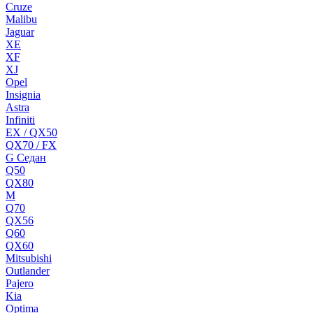
Cruze
Malibu
Jaguar
XE
XF
XJ
Opel
Insignia
Astra
Infiniti
EX / QX50
QX70 / FX
G Cедан
Q50
QX80
M
Q70
QX56
Q60
QX60
Mitsubishi
Outlander
Pajero
Kia
Optima