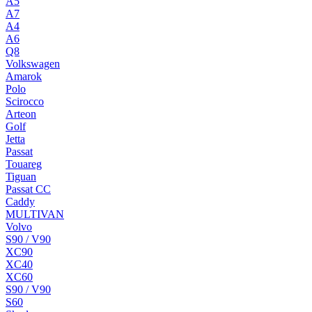
A5
A7
A4
A6
Q8
Volkswagen
Amarok
Polo
Scirocco
Arteon
Golf
Jetta
Passat
Touareg
Tiguan
Passat CC
Caddy
MULTIVAN
Volvo
S90 / V90
XC90
XC40
XC60
S90 / V90
S60