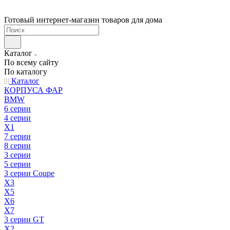
Готовый интернет-магазин товаров для дома
Каталог
По всему сайту
По каталогу
Каталог
КОРПУСА ФАР
BMW
6 серии
4 серии
X1
7 серии
8 серии
3 серии
5 серии
3 серии Coupe
X3
X5
X6
X7
3 серии GT
X2