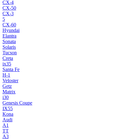
CX-4
CX-50
CX-3
5
CX-60
Hyundai
Elantra
Sonata
Solaris
Tucson
Creta
ix35
Santa Fe
H-1
Veloster
Getz
Matrix
i30
Genesis Coupe
IX55
Kona
Audi
A1
TT
A3