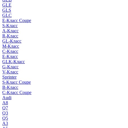
GLE
GLS
GLC
E-Класс Coupe
S-Класс
A-Класс
R-Класс
GL-Класс
M-Класс
C-Класс
E-Класс
GLK-Класс
G-Класс
V-Класс
Sprinter
S-Класс Сoupe
B-Класс
C-Класс Coupe
Audi
A8
Q7
Q3
Q5
A3