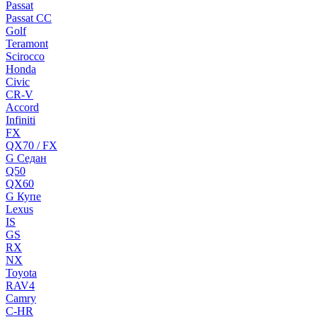
Passat
Passat CC
Golf
Teramont
Scirocco
Honda
Civic
CR-V
Accord
Infiniti
FX
QX70 / FX
G Cедан
Q50
QX60
G Купе
Lexus
IS
GS
RX
NX
Toyota
RAV4
Camry
C-HR