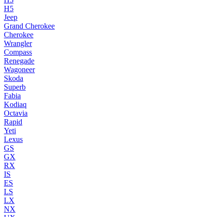
H5
Jeep
Grand Cherokee
Cherokee
Wrangler
Compass
Renegade
Wagoneer
Skoda
Superb
Fabia
Kodiaq
Octavia
Rapid
Yeti
Lexus
GS
GX
RX
IS
ES
LS
LX
NX