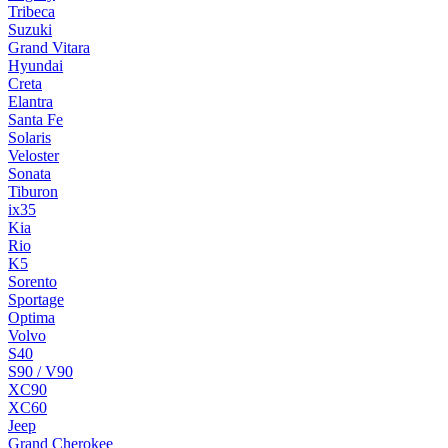
Tribeca
Suzuki
Grand Vitara
Hyundai
Creta
Elantra
Santa Fe
Solaris
Veloster
Sonata
Tiburon
ix35
Kia
Rio
K5
Sorento
Sportage
Optima
Volvo
S40
S90 / V90
XC90
XC60
Jeep
Grand Cherokee