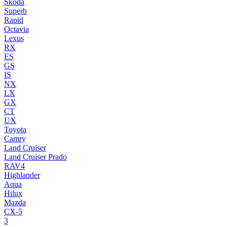
Skoda
Superb
Rapid
Octavia
Lexus
RX
ES
GS
IS
NX
LX
GX
CT
UX
Toyota
Camry
Land Cruiser
Land Cruiser Prado
RAV4
Highlander
Aqua
Hilux
Mazda
CX-5
3