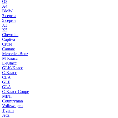
Q3
A4
BMW
3 серии
5 серии
X3
X5
Chevrolet
Captiva
Cruze
Camaro
Mercedes-Benz
M-Класс
E-Класс
GLK-Класс
C-Класс
CLA
GLE
GLA
C-Класс Coupe
MINI
Countryman
Volkswagen
Tiguan
Jetta