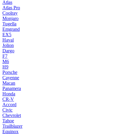
Atlas
Atlas Pro
Coolray
Monjaro
Tugella
Emgrand
EX5
Haval
Jolion
Dargo
F7
M6
H9
Porsche
Cayenne
Macan
Panamera
Honda
CR-V
Accord
Civic
Chevrolet
Tahoe
Trailblazer
Equinox