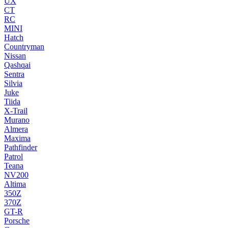
UX
CT
RC
MINI
Hatch
Countryman
Nissan
Qashqai
Sentra
Silvia
Juke
Tiida
X-Trail
Murano
Almera
Maxima
Pathfinder
Patrol
Teana
NV200
Altima
350Z
370Z
GT-R
Porsche