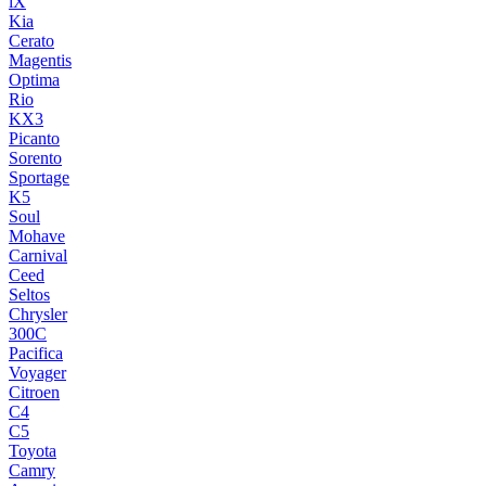
iX
Kia
Cerato
Magentis
Optima
Rio
KX3
Picanto
Sorento
Sportage
K5
Soul
Mohave
Carnival
Ceed
Seltos
Chrysler
300C
Pacifica
Voyager
Citroen
C4
C5
Toyota
Camry