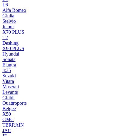
L6
Alfa Romeo
Giulia
Stelvio
Jetour
X70 PLUS
T2
Dashing
X90 PLUS
Hyundai
Sonata
Elantra
ix35
Suzuki
Vitara
Maserati
Levante
Ghibli
Quattroporte
Belgee
X50
GMC
TERRAIN
JAC
J7