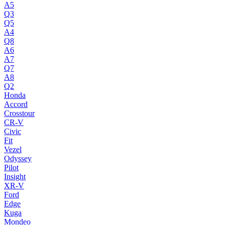
A5
Q3
Q5
A4
Q8
A6
A7
Q7
A8
Q2
Honda
Accord
Crosstour
CR-V
Civic
Fit
Vezel
Odyssey
Pilot
Insight
XR-V
Ford
Edge
Kuga
Mondeo