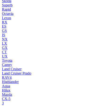
Skoda
Superb
Rapid
Octavia
Lexus
RX
ES
GS
IS
NX
LX
GX
CT
UX
Toyota
Camry
Land Cruiser
Land Cruiser Prado
RAV4
Highlander
Aqua
Hilux
Mazda
CX-5
3