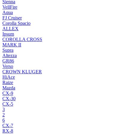
Sienna
VellFire
Aqua
FJ Cruiser
Corolla Spacio
ALLEX
Ipsum
COROLLA CROSS
MARK II
Supra
Altezza
GR86
Verso
CROWN KLUGER
HiAce
Raize
Mazda
CX-9
CX-30
CX-5
3
2
6
CX-7
RX-8