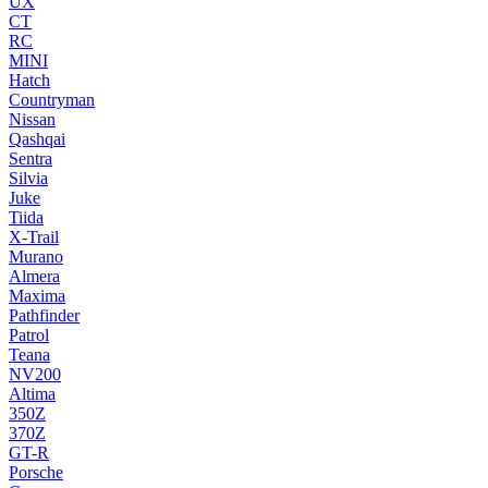
UX
CT
RC
MINI
Hatch
Countryman
Nissan
Qashqai
Sentra
Silvia
Juke
Tiida
X-Trail
Murano
Almera
Maxima
Pathfinder
Patrol
Teana
NV200
Altima
350Z
370Z
GT-R
Porsche