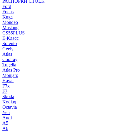
РАСПОРКИ СТОЕК
Ford
Focus
Kuga
Mondeo
Mustang
CS55PLUS
E-Класс
Sorento
Geely
Atlas
Coolray
Tugella
Atlas Pro
Monjaro
Haval
F7x
F7
Skoda
Kodiaq
Octavia
Yeti
Audi
A5
A6