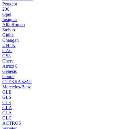
Peugeot
206
Opel
Insignia
Alfa Romeo
Stelvio
Giulia
Changan
UNI-K
GAC
GS8
Chery
Arrizo 8
Genesis
Coupe
СТЕКЛА ФАР
Mercedes-Benz
GLE
GLS
CLS
GLA
CLA
GLC
ACTROS
Sprinter