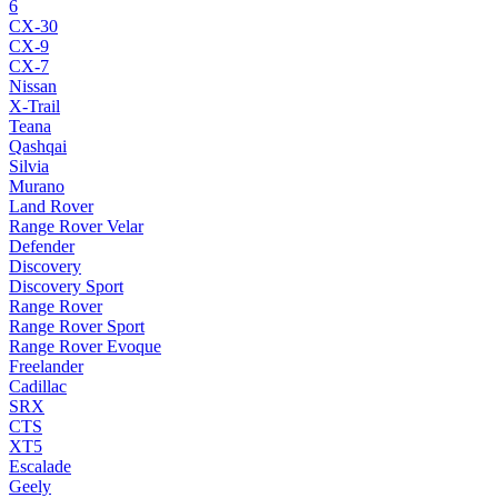
6
CX-30
CX-9
CX-7
Nissan
X-Trail
Teana
Qashqai
Silvia
Murano
Land Rover
Range Rover Velar
Defender
Discovery
Discovery Sport
Range Rover
Range Rover Sport
Range Rover Evoque
Freelander
Cadillac
SRX
CTS
XT5
Escalade
Geely