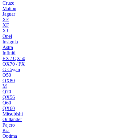
Cruze
Malibu
Jaguar
XE
XF
XJ
Opel
Insignia
Astra
Infiniti
EX / QX50
QX70 / FX
G Cедан
Q50
QX80
M
Q70
QX56
Q60
QX60
Mitsubishi
Outlander
Pajero
Kia
Optima