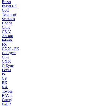
Passat
Passat CC
Golf
Teramont
Scirocco
Honda
Civic
CR-V
Accord
Infiniti
FX
QX70 / FX
G Cедан
Q50
QX60
G Купе
Lexus
IS
GS
RX
NX
Toyota
RAV4
Camry
C-HR