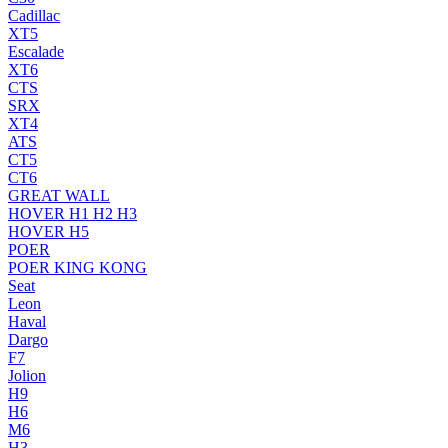
Cadillac
XT5
Escalade
XT6
CTS
SRX
XT4
ATS
CT5
CT6
GREAT WALL
HOVER H1 H2 H3
HOVER H5
POER
POER KING KONG
Seat
Leon
Haval
Dargo
F7
Jolion
H9
H6
M6
H3