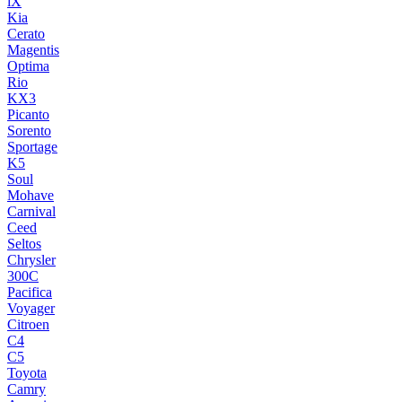
iX
Kia
Cerato
Magentis
Optima
Rio
KX3
Picanto
Sorento
Sportage
K5
Soul
Mohave
Carnival
Ceed
Seltos
Chrysler
300C
Pacifica
Voyager
Citroen
C4
C5
Toyota
Camry