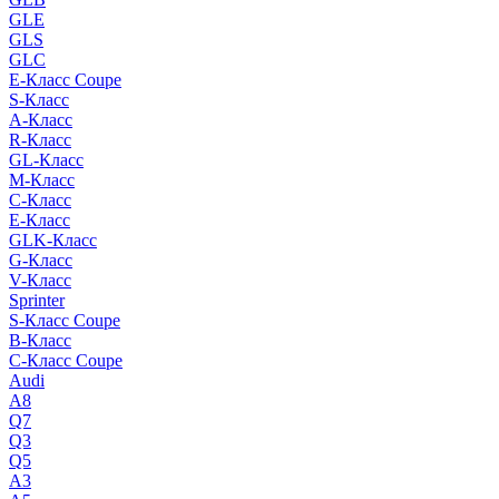
GLE
GLS
GLC
E-Класс Coupe
S-Класс
A-Класс
R-Класс
GL-Класс
M-Класс
C-Класс
E-Класс
GLK-Класс
G-Класс
V-Класс
Sprinter
S-Класс Сoupe
B-Класс
C-Класс Coupe
Audi
A8
Q7
Q3
Q5
A3