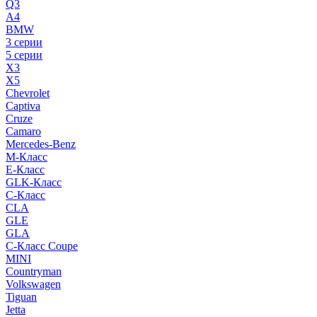
Q3
A4
BMW
3 серии
5 серии
X3
X5
Chevrolet
Captiva
Cruze
Camaro
Mercedes-Benz
M-Класс
E-Класс
GLK-Класс
C-Класс
CLA
GLE
GLA
C-Класс Coupe
MINI
Countryman
Volkswagen
Tiguan
Jetta