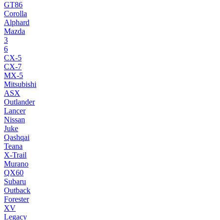
GT86
Corolla
Alphard
Mazda
3
6
CX-5
CX-7
MX-5
Mitsubishi
ASX
Outlander
Lancer
Nissan
Juke
Qashqai
Teana
X-Trail
Murano
QX60
Subaru
Outback
Forester
XV
Legacy