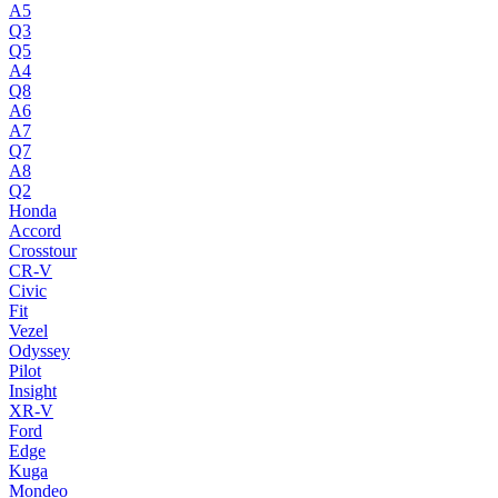
A5
Q3
Q5
A4
Q8
A6
A7
Q7
A8
Q2
Honda
Accord
Crosstour
CR-V
Civic
Fit
Vezel
Odyssey
Pilot
Insight
XR-V
Ford
Edge
Kuga
Mondeo