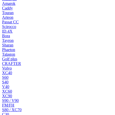
Amarok
Caddy
Touran
Arteon
Passat CC
Scirocco
ID.4X
Bora
Tayron
Sharan
Phaeton
Talagon
Golf plus
CRAFTER
Volvo
XC40
S60
S40
V40
XC60
XC90
S90 / V90
FM/FH
S80 / XC70
C30