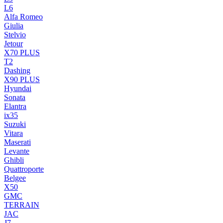
L6
Alfa Romeo
Giulia
Stelvio
Jetour
X70 PLUS
T2
Dashing
X90 PLUS
Hyundai
Sonata
Elantra
ix35
Suzuki
Vitara
Maserati
Levante
Ghibli
Quattroporte
Belgee
X50
GMC
TERRAIN
JAC
J7