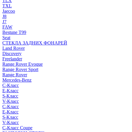
TLX
TXL
Jaecoo
J8
J7
FAW
Bestune T99
Seat
СТЕКЛА ЗАДНИХ ФОНАРЕЙ
Land Rover
Discovery
Freelander
Range Rover Evoque
Range Rover Sport
Range Rover
Mercedes-Benz
C-Класс
E-Класс
S-Класс
V-Класс
C-Класс
E-Класс
S-Класс
V-Класс
C-Класс Coupe