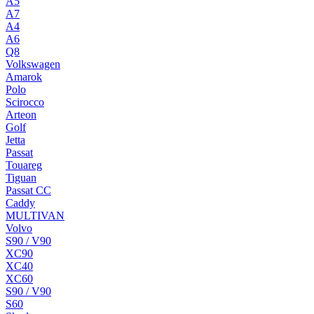
A5
A7
A4
A6
Q8
Volkswagen
Amarok
Polo
Scirocco
Arteon
Golf
Jetta
Passat
Touareg
Tiguan
Passat CC
Caddy
MULTIVAN
Volvo
S90 / V90
XC90
XC40
XC60
S90 / V90
S60