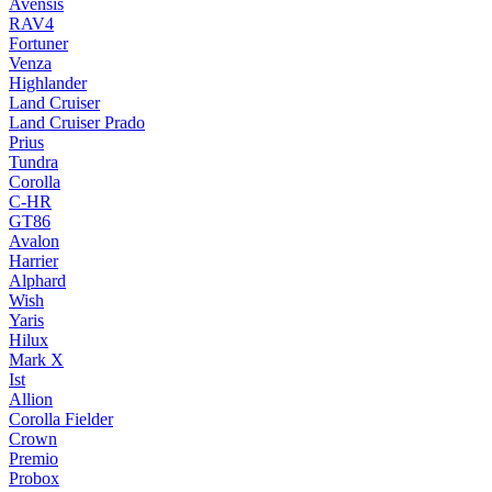
Avensis
RAV4
Fortuner
Venza
Highlander
Land Cruiser
Land Cruiser Prado
Prius
Tundra
Corolla
C-HR
GT86
Avalon
Harrier
Alphard
Wish
Yaris
Hilux
Mark X
Ist
Allion
Corolla Fielder
Crown
Premio
Probox