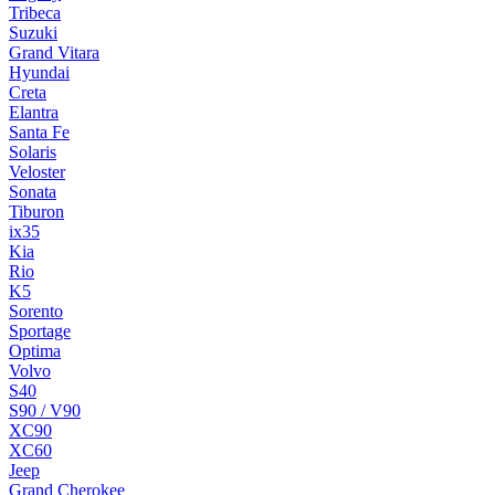
Tribeca
Suzuki
Grand Vitara
Hyundai
Creta
Elantra
Santa Fe
Solaris
Veloster
Sonata
Tiburon
ix35
Kia
Rio
K5
Sorento
Sportage
Optima
Volvo
S40
S90 / V90
XC90
XC60
Jeep
Grand Cherokee