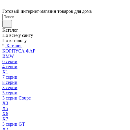
Готовый интернет-магазин товаров для дома
Каталог
По всему сайту
По каталогу
Каталог
КОРПУСА ФАР
BMW
6 серии
4 серии
X1
7 серии
8 серии
3 серии
5 серии
3 серии Coupe
X3
X5
X6
X7
3 серии GT
X2