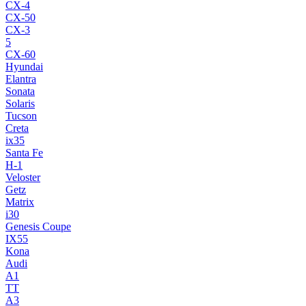
CX-4
CX-50
CX-3
5
CX-60
Hyundai
Elantra
Sonata
Solaris
Tucson
Creta
ix35
Santa Fe
H-1
Veloster
Getz
Matrix
i30
Genesis Coupe
IX55
Kona
Audi
A1
TT
A3