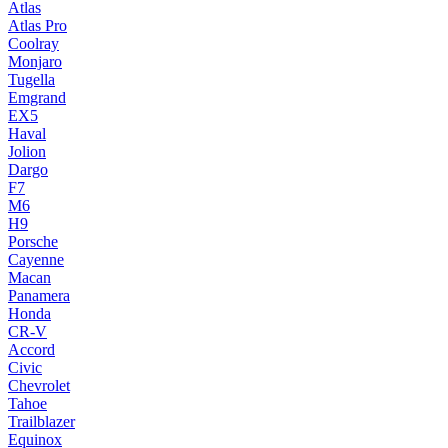
Atlas
Atlas Pro
Coolray
Monjaro
Tugella
Emgrand
EX5
Haval
Jolion
Dargo
F7
M6
H9
Porsche
Cayenne
Macan
Panamera
Honda
CR-V
Accord
Civic
Chevrolet
Tahoe
Trailblazer
Equinox