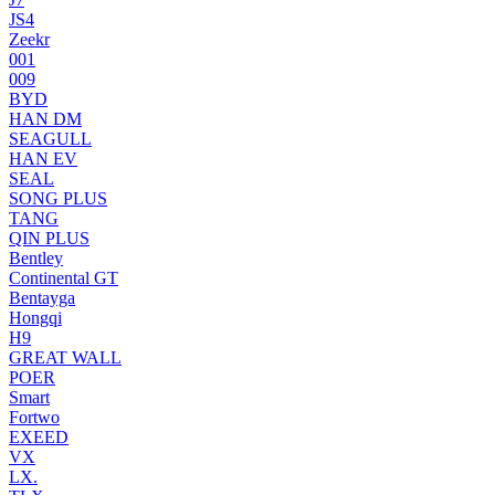
JS4
Zeekr
001
009
BYD
HAN DM
SEAGULL
HAN EV
SEAL
SONG PLUS
TANG
QIN PLUS
Bentley
Continental GT
Bentayga
Hongqi
H9
GREAT WALL
POER
Smart
Fortwo
EXEED
VX
LX.